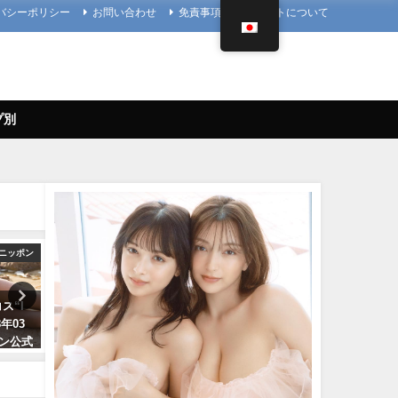
バシーポリシー
お問い合わせ
免責事項
当サイトについて
プ別
ニッポン
えなこ
4K UPSCALING
ス“I
【バニーガールコスプレ】えな
今田美桜【4K】（2022年09
8年03
こがTVアニメ『涼宮ハルヒの憂
日） | 4K UPSCALING CL
ポン公式
鬱』劇中歌「God knows…」を
んより
より
神カバー！！
09/14/2022
10/17/2024