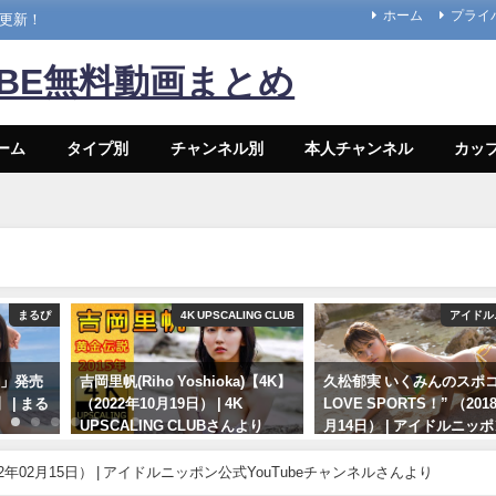
ホーム
プライ
々更新！
UBE無料動画まとめ
ーム
タイプ別
チャンネル別
本人チャンネル
カッ
まるぴ
4K UPSCALING CLUB
アイドル
と」発売
吉岡里帆(Riho Yoshioka)【4K】
久松郁実 いくみんのスポコ
| まる
（2022年10月19日） | 4K
LOVE SPORTS！” （201
UPSCALING CLUBさんより
月14日） | アイドルニッ
YouTubeチャンネルさん
10/19/2022
2年02月15日） | アイドルニッポン公式YouTubeチャンネルさんより
07/14/2024