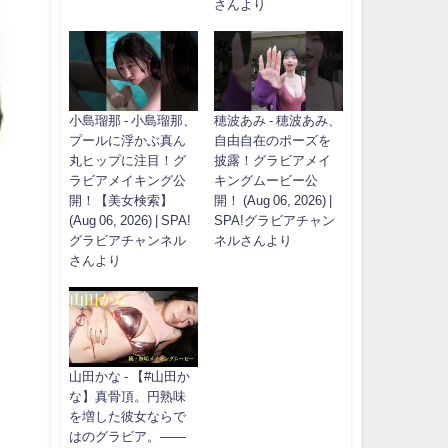
さんより
小島瑠那 - 小島瑠那、
穂波あみ - 穂波あみ、
プールに浮かぶ真ん
自由自在のポーズを
丸ヒップに注目！グ
披露！グラビアメイ
ラビアメイキング公
キングムービー公
開！【美女検索】
開！ (Aug 06, 2026) |
(Aug 06, 2026) | SPA!
SPA!グラビアチャン
グラビアチャンネル
ネルさんより
さんより
山田かな - 【#山田か
な】真骨頂。円熟味
を増した彼女ならで
はのグラビア。――