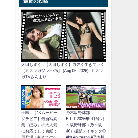
最近の投稿
太田しずく - 【太田しずく】力強く生きていく
【ミスマガジン2025】 (Aug 06, 2026) | ミスマ
ガTVさんより
十味 - 【4Kムービー
乃木坂野球部 -
グラビア】最新写真
B.L.T.2026年9月号 乃
集『ぽみ』の大人気
木坂野球部（乃木坂
にお応えして表紙で
46）撮影メイキング⚾️
再登場！初めてのベ
#blt #bltgraph #乃木坂