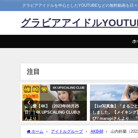
グラビアアイドルを中心としたYOUTUBEなどの無料動画を日
グラビアアイドルYOUT
ホ
注目
ぴちゃんねる
4K UPSCALING CLUB
） | こ
篠崎愛【4K】（2023年08月25
【1st写真集】「まるご
】さんよ
日） | 4K UPSCALING CLUBさ
しました。【メイキング】 
んより
ぴ / marupiさんより
08/25/2023
11/07/2023
ホーム
アイドルグループ
AKB48
山内鈴蘭（202