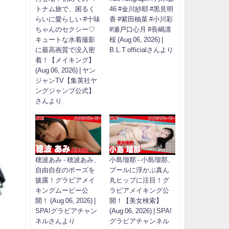
トナム旅で、困るく
46 #金川紗耶 #黒見明
らいに愛らしい #十味
香 #紫田柚菜 #小川彩
ちゃんのセクシー♡
#瀬戸口心月 #長嶋凛
キュートな水着撮影
桜 (Aug 06, 2026) |
に最高画質で没入密
B.L.T.officialさんより
着！【メイキング】
(Aug 06, 2026) | ヤン
ジャンTV【集英社ヤ
ングジャンプ公式】
さんより
穂波あみ - 穂波あみ、
小島瑠那 - 小島瑠那、
自由自在のポーズを
プールに浮かぶ真ん
披露！グラビアメイ
丸ヒップに注目！グ
キングムービー公
ラビアメイキング公
開！ (Aug 06, 2026) |
開！【美女検索】
SPA!グラビアチャン
(Aug 06, 2026) | SPA!
ネルさんより
グラビアチャンネル