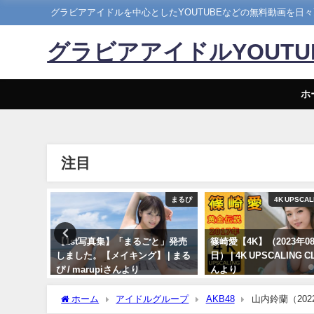
グラビアアイドルを中心としたYOUTUBEなどの無料動画を日
グラビアアイドルYOUT
ホ
注目
ぴちゃんねる
まるぴ
4K UPSCAL
） | こ
【1st写真集】「まるごと」発売
篠崎愛【4K】（2023年08
】さんよ
しました。【メイキング】 | まる
日） | 4K UPSCALING 
ぴ / marupiさんより
んより
11/07/2023
08/25/2023
ホーム
アイドルグループ
AKB48
山内鈴蘭（202