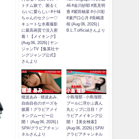
トナム旅で、困るく
46 #金川紗耶 #黒見明
らいに愛らしい #十味
香 #紫田柚菜 #小川彩
ちゃんのセクシー♡
#瀬戸口心月 #長嶋凛
キュートな水着撮影
桜 (Aug 06, 2026) |
に最高画質で没入密
B.L.T.officialさんより
着！【メイキング】
(Aug 06, 2026) | ヤン
ジャンTV【集英社ヤ
ングジャンプ公式】
さんより
穂波あみ - 穂波あみ、
小島瑠那 - 小島瑠那、
自由自在のポーズを
プールに浮かぶ真ん
披露！グラビアメイ
丸ヒップに注目！グ
キングムービー公
ラビアメイキング公
開！ (Aug 06, 2026) |
開！【美女検索】
SPA!グラビアチャン
(Aug 06, 2026) | SPA!
ネルさんより
グラビアチャンネル