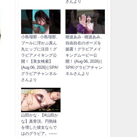
さんより
小島瑠那 - 小島瑠那、
穂波あみ - 穂波あみ、
プールに浮かぶ真ん
自由自在のポーズを
丸ヒップに注目！グ
披露！グラビアメイ
ラビアメイキング公
キングムービー公
開！【美女検索】
開！ (Aug 06, 2026) |
(Aug 06, 2026) | SPA!
SPA!グラビアチャン
グラビアチャンネル
ネルさんより
さんより
山田かな - 【#山田か
な】真骨頂。円熟味
を増した彼女ならで
はのグラビア。――