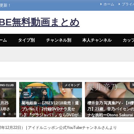
ホーム
プライ
々更新！
UBE無料動画まとめ
ーム
タイプ別
チャンネル別
本人チャンネル
カッ
ING CLUB
メイキング
月25
菊地姫奈 - 【2023/12/18発売！週
櫻井音乃 写真集PV - 【#
CLUBさ
プレNo.1・2付録DVDチラ見せ
乃】21歳、音乃パイセン
♪】『グラジャパ！』ならDVDが
ナな挑戦ーOtono Sakurai
視聴できる♪ #菊地姫奈 Hina
年12月20日） | 週プレ
Kikuchi（2023年12月15日） | 週
Channel【集英社 週刊プ
2年12月22日） | アイドルニッポン公式YouTubeチャンネルさんより
プレChannel【集英社 週刊プレ
ーイ公式】さんより