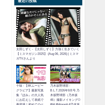
最近の投稿
太田しずく - 【太田しずく】力強く生きていく
【ミスマガジン2025】 (Aug 06, 2026) | ミスマ
ガTVさんより
十味 - 【4Kムービー
乃木坂野球部 -
グラビア】最新写真
B.L.T.2026年9月号 乃
集『ぽみ』の大人気
木坂野球部（乃木坂
にお応えして表紙で
46）撮影メイキング⚾️
再登場！初めてのベ
#blt #bltgraph #乃木坂