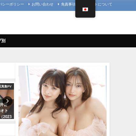
バシーポリシー
お問い合わせ
免責事項
当サイトについて
プ別
写真集PV
4K UPSCALING CLUB
4K UPSCALING
櫻井音
吉岡里帆(Riho Yoshioka)【4K】
今田美桜【4K】（2022年09
のオト
（2022年10月19日） | 4K
日） | 4K UPSCALING CL
（2023
UPSCALING CLUBさんより
んより
10/19/2022
09/14/2022
レイボ