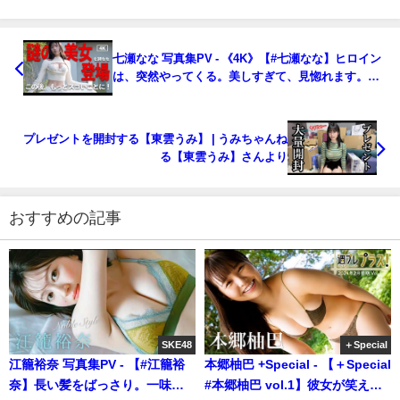
七瀬なな 写真集PV - 《4K》【#七瀬なな】ヒロイン
は、突然やってくる。美しすぎて、見惚れます。
Nana Nanase（2023年05月09日） | 週プレ
Channel【集英社 週刊プレイボーイ公式】さんより
プレゼントを開封する【東雲うみ】 | うみちゃんね
る【東雲うみ】さんより
おすすめの記事
SKE48
＋Special
江籠裕奈 写真集PV - 【#江籠裕
本郷柚巴 +Special - 【＋Special
奈】長い髪をばっさり。一味違
#本郷柚巴 vol.1】彼女が笑え