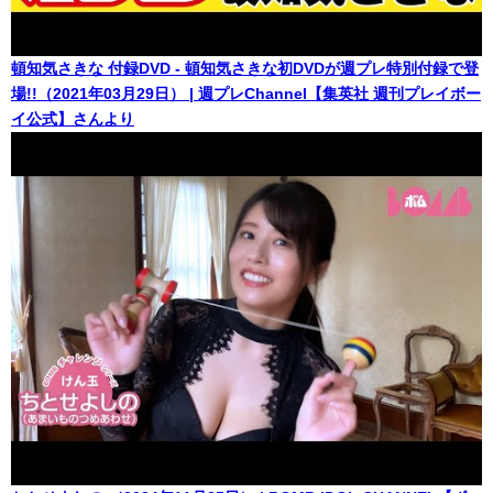
頓知気さきな 付録DVD - 頓知気さきな初DVDが週プレ特別付録で登
場!!（2021年03月29日） | 週プレChannel【集英社 週刊プレイボー
イ公式】さんより