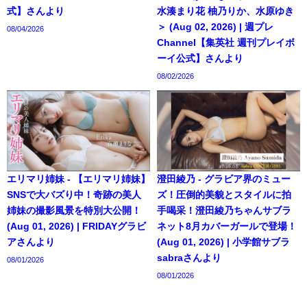
式】さんより
水湊まり花 柚乃りか、水原ゆき
＞ (Aug 02, 2026) | 週プレ
08/04/2026
Channel【集英社 週刊プレイボ
ーイ公式】さんより
08/02/2026
エリマリ姉妹 - 【エリマリ姉妹】
澄田綾乃 - グラビア界のミュー
SNSで大バズり中！奇跡の美人
ズ！圧倒的美貌とスタイルに拍
姉妹の撮影風景を特別大公開！
手喝采！澄田綾乃ちゃんサブラ
(Aug 01, 2026) | FRIDAYグラビ
ネット8月カバーガールで登場！
アさんより
(Aug 01, 2026) | 小学館サブラ
sabraさんより
08/01/2026
08/01/2026