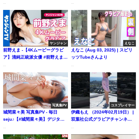
う、新生“えごちゃん”！――デ
ば、心ときめく。元NMB48の“ゆ
...
...
ジタル写真集『Noble Style』好
ず”が「プラス！」初登場‼＜
評発売中！ Yuna Ego (Mar 23,
2024年2月前期＞―Yuzuha
2026) | 週プレChannel【集英社
Hongo（2024年01月31日） | 週
週刊プレイボーイ公式】さんよ
プレChannel【集英社 週刊プレ
り
イボーイ公式】さんより
ヤンジャン
えなこ
前野えま -【4Kムービーグラビ
えなこ (Aug 03, 2025) | スピリ
ア】清純正統派女優 #前野えま
ッツTubeさんより
ちゃんがYJ初登場！あまりにも
...
...
かわいくて知れば知るほど魅了
されてしまう"えまちゃん"の元
気いっぱい初水着撮影に最高画
質で没入密着！【メイキング】
（2024年09月21日） | ヤンジャ
写真集PV
コスプレイヤー
ンTV【集英社ヤングジャンプ公
城間菜々美 写真集PV - 毎日
伊織もえ （2024年02月19日） |
式】さんより
seju♪【#城間菜々美】デジタル
双葉社公式グラビアチャンネル
写真集『沖縄少女、上京物
さんより
...
...
語。』好評発売中！―Nanami