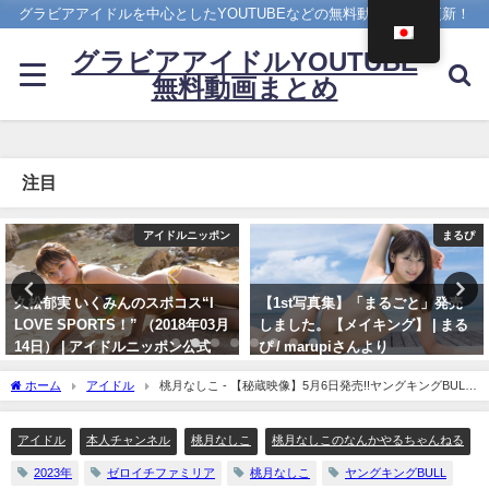
グラビアアイドルを中心としたYOUTUBEなどの無料動画を日々更新！
グラビアアイドルYOUTUBE
無料動画まとめ
注目
まるぴ
4K UPSCALING CLUB
【1st写真集】「まるごと」発売
吉岡里帆(Riho Yoshioka)【4K】
しました。【メイキング】 | まる
（2022年10月19日） | 4K
ぴ / marupiさんより
UPSCALING CLUBさんより
11/07/2023
10/19/2022
ホーム
アイドル
桃月なしこ - 【秘蔵映像】5月6日発売!!ヤングキングBULL
の撮影の裏側密着...!（2023年05月10日） | 桃月なしこのなんかやるちゃんねるさんよ
り
アイドル
本人チャンネル
桃月なしこ
桃月なしこのなんかやるちゃんねる
2023年
ゼロイチファミリア
桃月なしこ
ヤングキングBULL