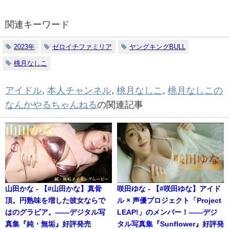
関連キーワード
2023年
ゼロイチファミリア
ヤングキングBULL
桃月なしこ
アイドル
,
本人チャンネル
,
桃月なしこ
,
桃月なしこの
なんかやるちゃんねる
の関連記事
山田かな - 【#山田かな】真骨
咲田ゆな - 【#咲田ゆな】アイド
頂。円熟味を増した彼女ならで
ル × 声優プロジェクト「Project
はのグラビア。――デジタル写
LEAP!」のメンバー！――デジ
真集『純・無垢』好評発売
タル写真集『Sunflower』好評発