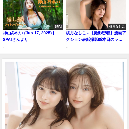
Shiroma（2024年02月05日） |
週プレChannel【集英社 週刊プ
レイボーイ公式】さんより
SPA!
桃月なしこ
神山みれい (Jun 17, 2025) |
桃月なしこ - 【撮影密着】漫画ア
SPA!さんより
クション表紙撮影📸本日のラー
メンはどちらへ？ (Feb 18,
...
...
2026) | 桃月なしこのなんかやる
ちゃんねるさんより桃月なしこ