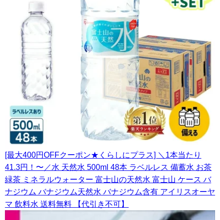
[最大400円OFFクーポン★くらしにプラス] ＼1本当たり
41.3円！〜／水 天然水 500ml 48本 ラベルレス 備蓄水 お茶
緑茶 ミネラルウォーター 富士山の天然水 富士山 ケース バ
ナジウム バナジウム天然水 バナジウム含有 アイリスオーヤ
マ 飲料水 送料無料 【代引き不可】