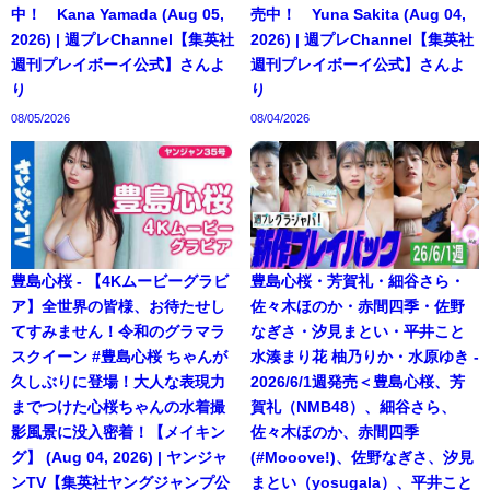
中！ Kana Yamada (Aug 05,
売中！ Yuna Sakita (Aug 04,
2026) | 週プレChannel【集英社
2026) | 週プレChannel【集英社
週刊プレイボーイ公式】さんよ
週刊プレイボーイ公式】さんよ
り
り
08/05/2026
08/04/2026
豊島心桜 - 【4Kムービーグラビ
豊島心桜・芳賀礼・細谷さら・
ア】全世界の皆様、お待たせし
佐々木ほのか・赤間四季・佐野
てすみません！令和のグラマラ
なぎさ・汐見まとい・平井こと
スクイーン #豊島心桜 ちゃんが
水湊まり花 柚乃りか・水原ゆき -
久しぶりに登場！大人な表現力
2026/6/1週発売＜豊島心桜、芳
までつけた心桜ちゃんの水着撮
賀礼（NMB48）、細谷さら、
影風景に没入密着！【メイキン
佐々木ほのか、赤間四季
グ】 (Aug 04, 2026) | ヤンジャ
(#Mooove!)、佐野なぎさ、汐見
ンTV【集英社ヤングジャンプ公
まとい（yosugala）、平井こと