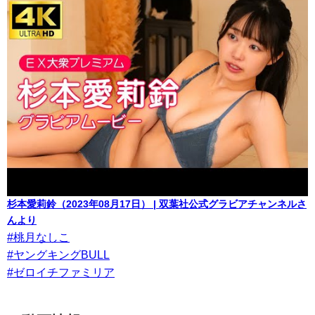
杉本愛莉鈴（2023年08月17日） | 双葉社公式グラビアチャンネルさ
んより
#桃月なしこ
#ヤングキングBULL
#ゼロイチファミリア