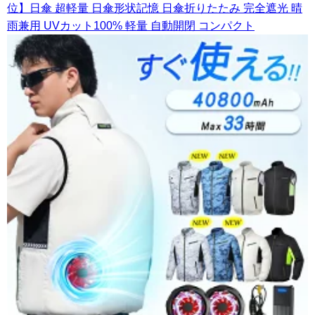
位】日傘 超軽量 日傘形状記憶 日傘折りたたみ 完全遮光 晴
雨兼用 UVカット100% 軽量 自動開閉 コンパクト