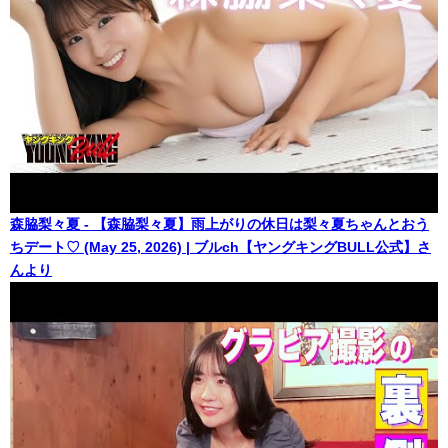
森脇梨々夏 - 【森脇梨々夏】雨上がりの休日は梨々夏ちゃんとおう
ちデート♡ (May 25, 2026) | ブルch【ヤングキングBULL公式】さ
んより