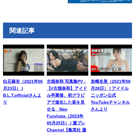
関連記事
白石麻衣（2021年06
古畑奈和 写真集PV -
岩﨑名美（2021年08
月23日） |
【#古畑奈和】アイド
月28日） | アイドル
B.L.T.officialさんよ
ル卒業後、初グラビ
ニッポン公式
り
アで進化した姿を見
YouTubeチャンネル
せる Nao
さんより
Furuhata（2023年
05月25日） | 週プレ
Channel【集英社 週