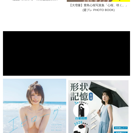
【大増量】豊島心桜写真集「心桜、咲く。」
(週プレ PHOTO BOOK)