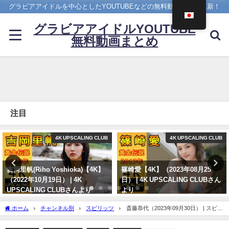
グラビアアイドルを中心としたYOUTUBEなどの無料動画を日々更新！
グラビアアイドルYOUTUBE
無料動画まとめ
注目
4K UPSCALING CLUB
4K UPSCALING CLUB
吉岡里帆(Riho Yoshioka)【4K】
篠崎愛【4K】（2023年08月25
（2022年10月19日） | 4K
日） | 4K UPSCALING CLUBさん
UPSCALING CLUBさんより
より
10/19/2022
08/25/2023
ホーム
チャンネル別
スピリッツ
斎藤恭代（2023年09月30日） | スピリ
ッツTubeさんより