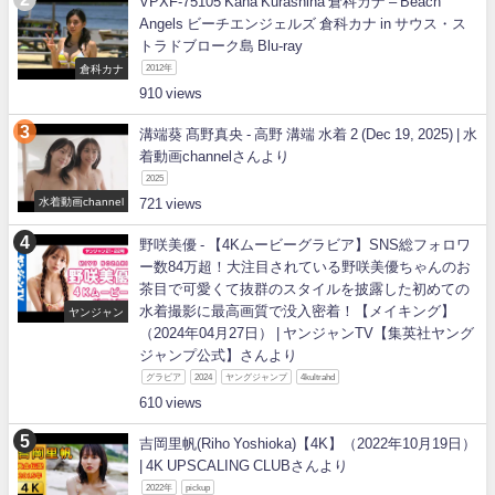
VPXF-75105 Kana Kurashina 倉科カナ – Beach
Angels ビーチエンジェルズ 倉科カナ in サウス・ス
トラドブローク島 Blu-ray
倉科カナ
2012年
910
溝端葵 髙野真央 - 高野 溝端 水着 2 (Dec 19, 2025) | 水
着動画channelさんより
2025
水着動画channel
721
野咲美優 - 【4Kムービーグラビア】SNS総フォロワ
ー数84万超！大注目されている野咲美優ちゃんのお
茶目で可愛くて抜群のスタイルを披露した初めての
水着撮影に最高画質で没入密着！【メイキング】
ヤンジャン
（2024年04月27日） | ヤンジャンTV【集英社ヤング
ジャンプ公式】さんより
グラビア
2024
ヤングジャンプ
4kultrahd
610
吉岡里帆(Riho Yoshioka)【4K】（2022年10月19日）
| 4K UPSCALING CLUBさんより
2022年
pickup