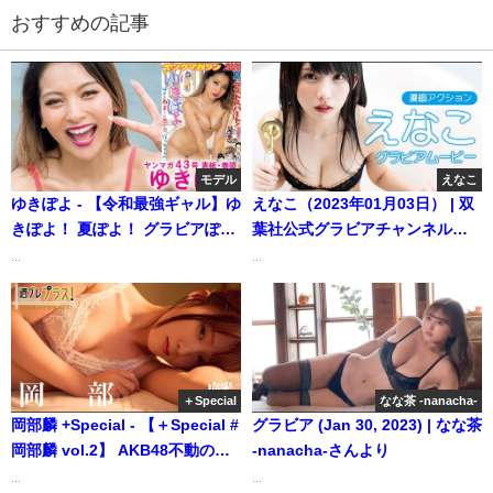
おすすめの記事
モデル
えなこ
ゆきぽよ - 【令和最強ギャル】ゆ
えなこ（2023年01月03日） | 双
きぽよ！ 夏ぽよ！ グラビアぽよ
葉社公式グラビアチャンネルさ
～！（2020年09月18日） | 講談
んより
...
...
社ヤンマガchさんより
＋Special
なな茶 -nanacha-
岡部麟 +Special - 【＋Special #
グラビア (Jan 30, 2023) | なな茶
岡部麟 vol.2】 AKB48不動の選
-nanacha-さんより
抜メンバーとして駆け抜けた10
...
...