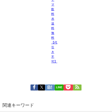
マ
飲
料
水
送
料
無
料
【代
引
き
不
可】
LINE
関連キーワード