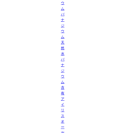
ウ
ム
バ
ナ
ジ
ウ
ム
天
然
水
バ
ナ
ジ
ウ
ム
含
有
ア
イ
リ
ス
オ
ー
ヤ