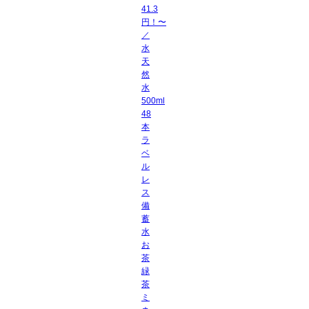
41.3
円！〜
／
水
天
然
水
500ml
48
本
ラ
ベ
ル
レ
ス
備
蓄
水
お
茶
緑
茶
ミ