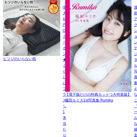
[最
大
400
円
OFF
ク
ー
ポ
ン
ヒツジのいらない枕
★
く
ら
し
に
プ
ラ
【電子版だけの特典カットつき特装版】
ス]
福田ルミカ1st写真集 Rumika
＼
1
本
当
た
り