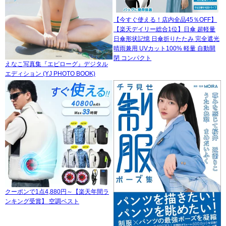
【今すぐ使える！店内全品45％OFF】
【楽天デイリー総合1位】日傘 超軽量
日傘形状記憶 日傘折りたたみ 完全遮光
晴雨兼用 UVカット100% 軽量 自動開
閉 コンパクト
えなこ写真集『エピローグ』デジタル
エディション (YJ PHOTO BOOK)
クーポンで1点4,880円～【楽天年間ラ
ンキング受賞】 空調ベスト