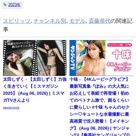
2023年
スピリッツ
,
チャンネル別
,
モデル
,
斎藤恭代
の関連記
事
太田しずく - 【太田しずく】力強
十味 - 【4Kムービーグラビア】
く生きていく【ミスマガジン
最新写真集『ぽみ』の大人気に
2025】 (Aug 06, 2026) | ミスマ
お応えして表紙で再登場！初め
ガTVさんより
てのベトナム旅で、困るくらい
に愛らしい #十味 ちゃんのセク
08/06/2026
シー♡キュートな水着撮影に最
高画質で没入密着！【メイキン
グ】 (Aug 06, 2026) | ヤンジャ
ンTV【集英社ヤングジャンプ公