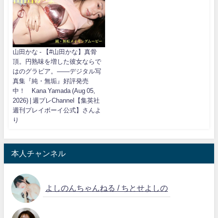
山田かな - 【#山田かな】真骨
頂。円熟味を増した彼女ならで
はのグラビア。――デジタル写
真集『純・無垢』好評発売
中！ Kana Yamada (Aug 05,
2026) | 週プレChannel【集英社
週刊プレイボーイ公式】さんよ
り
本人チャンネル
よしのんちゃんねる / ちとせよしの