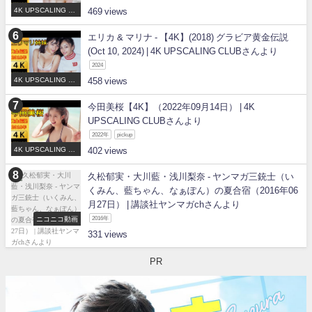
4K UPSCALING CL
469
UB
エリカ & マリナ - 【4K】(2018) グラビア黄金伝説
(Oct 10, 2024) | 4K UPSCALING CLUBさんより
2024
4K UPSCALING CL
458
UB
今田美桜【4K】（2022年09月14日） | 4K
UPSCALING CLUBさんより
2022年
pickup
4K UPSCALING CL
402
UB
久松郁実・大川藍・浅川梨奈 - ヤンマガ三銃士（い
くみん、藍ちゃん、なぁぽん）の夏合宿（2016年06
月27日） | 講談社ヤンマガchさんより
ニコニコ動画
2016年
331
PR