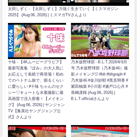
太田しずく - 【太田しずく】力強く生きていく【ミスマガジン
2025】 (Aug 06, 2026) | ミスマガTVさんより
十味 - 【4Kムービーグラビア】
乃木坂野球部 - B.L.T.2026年9月
最新写真集『ぽみ』の大人気に
号 乃木坂野球部（乃木坂46）撮
お応えして表紙で再登場！初め
影メイキング⚾️ #blt #bltgraph #
てのベトナム旅で、困るくらい
乃木坂46 #金川紗耶 #黒見明香 #
に愛らしい #十味 ちゃんのセク
紫田柚菜 #小川彩 #瀬戸口心月 #
シー♡キュートな水着撮影に最
長嶋凛桜 (Aug 06, 2026) |
高画質で没入密着！【メイキン
B.L.T.officialさんより
グ】 (Aug 06, 2026) | ヤンジャン
TV【集英社ヤングジャンプ公
式】さんより