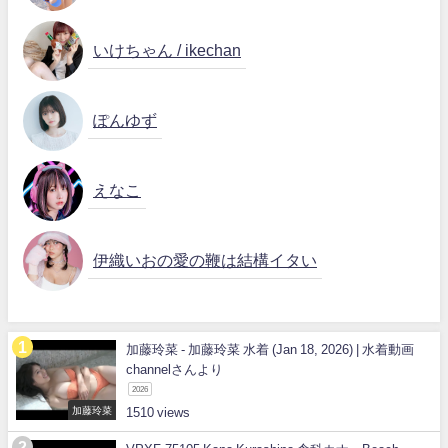
いけちゃん / ikechan
ぽんゆず
えなこ
伊織いおの愛の鞭は結構イタい
加藤玲菜 - 加藤玲菜 水着 (Jan 18, 2026) | 水着動画
channelさんより
2026
加藤玲菜
1510