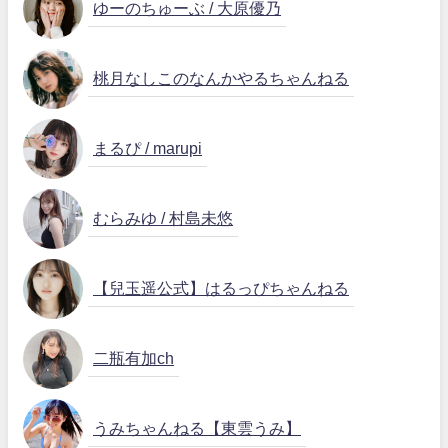
ゆーのちゅーぶ / 大原優乃
桃月なしこのなんかやるちゃんねる
まるぴ / marupi
むらみゆ / 村島未悠
【兒玉遥公式】はるっぴちゃんねる
二瓶有加ch
うみちゃんねる【東雲うみ】