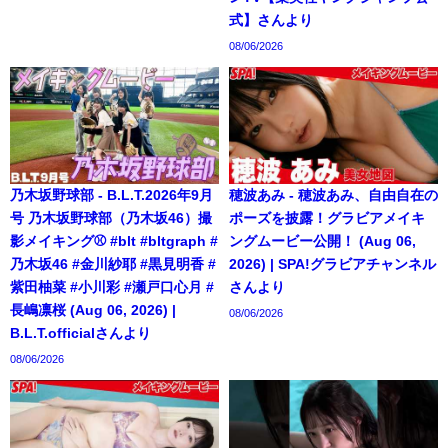
式】さんより
08/06/2026
乃木坂野球部 - B.L.T.2026年9月
穂波あみ - 穂波あみ、自由自在の
号 乃木坂野球部（乃木坂46）撮
ポーズを披露！グラビアメイキ
影メイキング⚾️ #blt #bltgraph #
ングムービー公開！ (Aug 06,
乃木坂46 #金川紗耶 #黒見明香 #
2026) | SPA!グラビアチャンネル
紫田柚菜 #小川彩 #瀬戸口心月 #
さんより
長嶋凛桜 (Aug 06, 2026) |
08/06/2026
B.L.T.officialさんより
08/06/2026