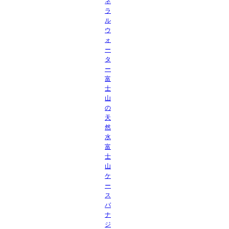
ネ
ラ
ル
ウ
ォ
ー
タ
ー
富
士
山
の
天
然
水
富
士
山
ケ
ー
ス
バ
ナ
ジ