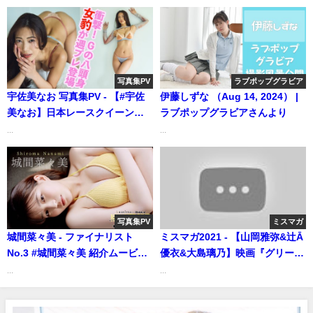
年。 新たな旅が、始まる――。
＜2024年10月前期＞―Rin
Okabe（2024年09月30日） | 週
プレChannel【集英社 週刊プレ
イボーイ公式】さんより
写真集PV
ラブポップグラビア
宇佐美なお 写真集PV - 【#宇佐
伊藤しずな （Aug 14, 2024） |
美なお】日本レースクイーン大
ラブポップグラビアさんより
賞2023「週プレ賞」受賞!! デジ
...
...
タル写真集 好評発売中！―Nao
Usami（2024年05月28日） | 週
プレChannel【集英社 週刊プレ
イボーイ公式】さんより
写真集PV
ミスマガ
城間菜々美 - ファイナリスト
ミスマガ2021 - 【山岡雅弥&辻Ā
No.3 #城間菜々美 紹介ムービー
優衣&大島璃乃】映画『グリーン
【ニューヒロインPROJECT】読
バレット』コラボ！ 3人が戦う
...
...
者投票は12/14まで!! Nanami
バトルグラビア！【ミスマガ
Shiroma (Nov 17, 2025) | 週プ
2021】（2022年08月26日） | ミ