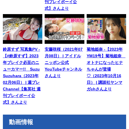
刊プレイボーイ公
式】さんより
鈴原すず 写真集PV -
安藤咲桜（2021年07
菊地姫奈 -【2023年
【#鈴原すず】2023
月08日） | アイドル
YM19号】菊地姫奈
年ブレイク必至のニ
ニッポン公式
オトナになったヒナ
ューカマー!! Suzu
YouTubeチャンネル
ちゃんが登場
Suzuhara（2023年
さんより
♡（2023年10月16
02月06日） | 週プレ
日） | 講談社ヤンマ
Channel【集英社 週
ガchさんより
刊プレイボーイ公
式】さんより
動画情報