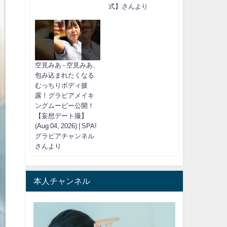
式】さんより
空見みあ - 空見みあ、
包み込まれたくなる
むっちりボディ披
露！グラビアメイキ
ングムービー公開！
【妄想デート撮】
(Aug 04, 2026) | SPA!
グラビアチャンネル
さんより
本人チャンネル