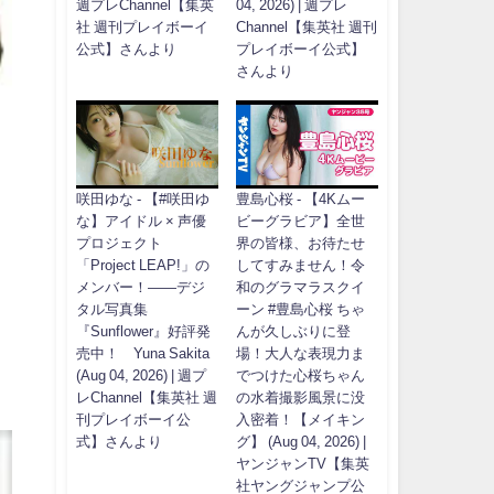
週プレChannel【集英
04, 2026) | 週プレ
社 週刊プレイボーイ
Channel【集英社 週刊
公式】さんより
プレイボーイ公式】
さんより
咲田ゆな - 【#咲田ゆ
豊島心桜 - 【4Kムー
な】アイドル × 声優
ビーグラビア】全世
プロジェクト
界の皆様、お待たせ
「Project LEAP!」の
してすみません！令
メンバー！――デジ
和のグラマラスクイ
タル写真集
ーン #豊島心桜 ちゃ
『Sunflower』好評発
んが久しぶりに登
売中！ Yuna Sakita
場！大人な表現力ま
(Aug 04, 2026) | 週プ
でつけた心桜ちゃん
レChannel【集英社 週
の水着撮影風景に没
刊プレイボーイ公
入密着！【メイキン
式】さんより
グ】 (Aug 04, 2026) |
ヤンジャンTV【集英
社ヤングジャンプ公