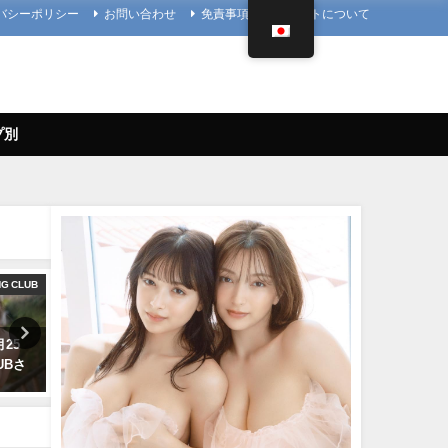
バシーポリシー
お問い合わせ
免責事項
当サイトについて
プ別
NG CLUB
4K UPSCALING CLUB
ヤ
月25
今田美桜【4K】（2022年09月14
雪平莉左 -【4Kムービーグ
LUBさ
日） | 4K UPSCALING CLUBさ
ア】２週連続表紙！令和最
んより
美ボディ・雪平莉左ちゃんが
笑みの国"タイで魅せる女神
09/14/2022
笑み！カラフルでビビッド
着撮影に最高画質で没入密