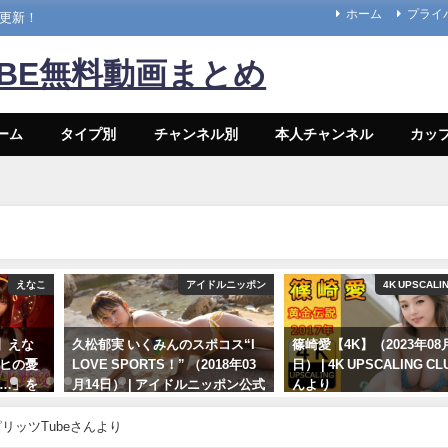
ホーム
プライ
々更新！
UBE無料動画まとめ
ーム
タイプ別
チャンネル別
本人チャンネル
カッ
えなこ
アイドルニッポン
4K UPSCALI
】えな
久松郁実 いくみんのスポコス“I
篠崎愛【4K】（2023年08
ルヒの憂
LOVE SPORTS！” （2018年03
日） | 4K UPSCALING C
s…」を
月14日） | アイドルニッポン公式
んより
YouTubeチャンネルさんより
08/25/2023
スピリッツTubeさんより
07/14/2024