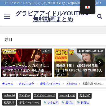
グラビアアイドルを中心としたYOUTUBEなどの無料動画を日々更新！
グラビアアイドルYOUTUBE
無料動画まとめ
注目
4K UPSCALING CLUB
4K UPSCALING CLUB
篠崎愛【4K】（2023年08月25
吉岡里帆(Riho Yoshioka)【4K】
日） | 4K UPSCALING CLUBさん
（2022年10月19日） | 4K
より
UPSCALING CLUBさんより
08/25/2023
10/19/2022
ホーム
チャンネル別
週刊プレイボーイ
＋Special
相楽伊織 +Special
- 【＋Special #相楽伊織 vol.1】週プレ初表紙 in 沖縄旅からアザーカット＆ムービーを
大放出！ ＜2023年9月後期＞～Iori Sagara～（2023年09月15日） | 週プレChannel【集
＋Special
アイドル
アイドルグループ
チャンネル別
乃木坂46
英社 週刊プレイボーイ公式】さんより
相楽伊織
週刊プレイボーイ
グラビア
週プレ
集英社