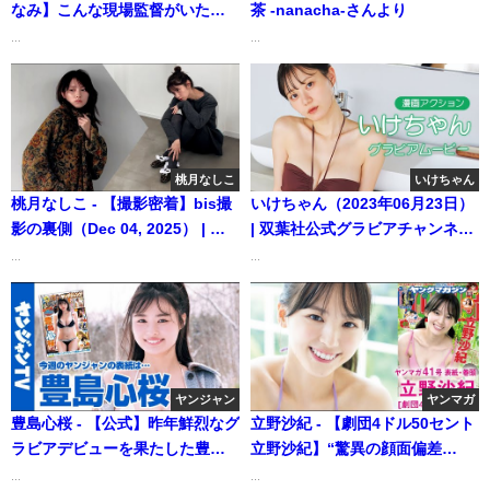
なみ】こんな現場監督がいた
茶 -nanacha-さんより
ら‥⁉️ 妄想ショートドラマ❤️
...
...
(Sep 22, 2025) | 講談社ヤンマガ
chさんより
桃月なしこ
いけちゃん
桃月なしこ - 【撮影密着】bis撮
いけちゃん（2023年06月23日）
影の裏側（Dec 04, 2025） | 桃
| 双葉社公式グラビアチャンネル
月なしこのなんかやるちゃんね
さんより
...
...
るさんより
ヤンジャン
ヤンマガ
豊島心桜 - 【公式】昨年鮮烈なグ
立野沙紀 - 【劇団4ドル50セント
ラビアデビューを果たした豊島
立野沙紀】“驚異の顔面偏差
心桜ちゃんがYJ初登場にして初
値”さきちゃんがヤンマガ初登
...
...