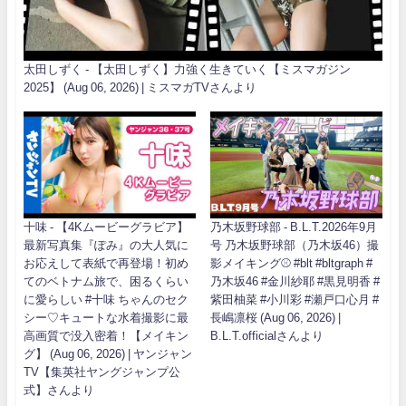
太田しずく - 【太田しずく】力強く生きていく【ミスマガジン
2025】 (Aug 06, 2026) | ミスマガTVさんより
十味 - 【4Kムービーグラビア】
乃木坂野球部 - B.L.T.2026年9月
最新写真集『ぽみ』の大人気に
号 乃木坂野球部（乃木坂46）撮
お応えして表紙で再登場！初め
影メイキング⚾️ #blt #bltgraph #
てのベトナム旅で、困るくらい
乃木坂46 #金川紗耶 #黒見明香 #
に愛らしい #十味 ちゃんのセク
紫田柚菜 #小川彩 #瀬戸口心月 #
シー♡キュートな水着撮影に最
長嶋凛桜 (Aug 06, 2026) |
高画質で没入密着！【メイキン
B.L.T.officialさんより
グ】 (Aug 06, 2026) | ヤンジャン
TV【集英社ヤングジャンプ公
式】さんより