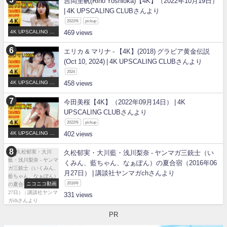
吉岡里帆(Riho Yoshioka)【4K】（2022年10月19日）
| 4K UPSCALING CLUBさんより
2022年
pickup
4K UPSCALING CL
469
UB
エリカ & マリナ - 【4K】(2018) グラビア黄金伝説
(Oct 10, 2024) | 4K UPSCALING CLUBさんより
2024
4K UPSCALING CL
458
UB
今田美桜【4K】（2022年09月14日） | 4K
UPSCALING CLUBさんより
2022年
pickup
4K UPSCALING CL
402
UB
久松郁実・大川藍・浅川梨奈 - ヤンマガ三銃士（い
くみん、藍ちゃん、なぁぽん）の夏合宿（2016年06
月27日） | 講談社ヤンマガchさんより
ニコニコ動画
2016年
331
PR