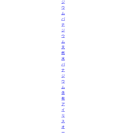
ジ
ウ
ム
バ
ナ
ジ
ウ
ム
天
然
水
バ
ナ
ジ
ウ
ム
含
有
ア
イ
リ
ス
オ
ー