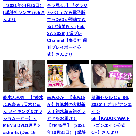
（2021年04月25日）
チラ見せ♪】『グラジ
| 講談社ヤンマガchさ
ャパ！』なら電子版
んより
でもDVDが視聴でき
る♪ #清埜きり (Feb
27, 2026) | 週プレ
Channel【集英社 週
刊プレイボーイ公
式】さんより
鈴木ふみ奈 - 【#鈴木
南みゆか - 【南みゆ
菜那セシル (Jul 06,
ふみ奈 & #天木じゅ
か】超逸材の大型新
2025) | グラビアンエ
ん メイキング＆オフ
人！初水着＆初グラ
イジ
ショムービー】＜
ビアをお届け！
ch【KADOKAWAド
MEN'S DVD1月号＞
【YM49号】（2021
ラゴンエイジ公式
#shorts (Dec 16,
年10月31日） | 講談
CH】さんより