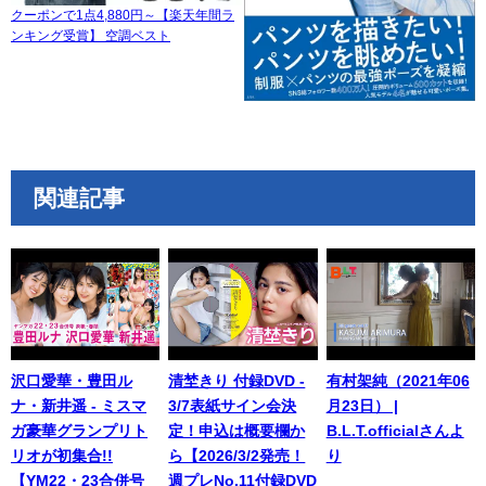
クーポンで1点4,880円～【楽天年間ラ
ンキング受賞】 空調ベスト
関連記事
沢口愛華・豊田ル
清埜きり 付録DVD -
有村架純（2021年06
ナ・新井遥 - ミスマ
3/7表紙サイン会決
月23日） |
ガ豪華グランプリト
定！申込は概要欄か
B.L.T.officialさんよ
リオが初集合!!
ら【2026/3/2発売！
り
【YM22・23合併号
週プレNo.11付録DVD