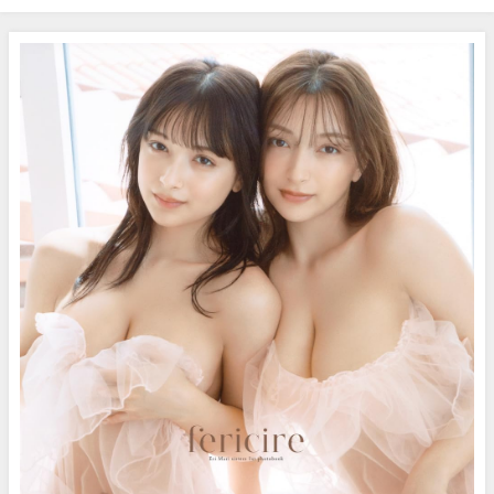
表紙を飾る!!週刊ヤングジャンプ
場!!（2020年09月06日） | 講談
16号 3月21日発売！（2024年03
社ヤンマガchさんより
月20日） | ヤンジャンTV【集英
社ヤングジャンプ公式】さんよ
り