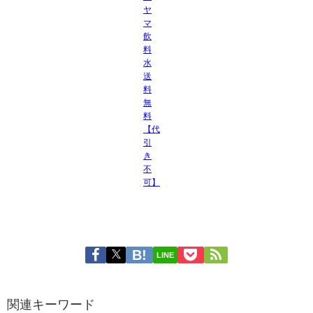
ヤ
マ
飲
料
水
送
料
無
料
【代
引
き
不
可】
LINE
関連キーワード