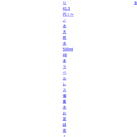
り
41.3
円！〜
／
水
天
然
水
500ml
48
本
ラ
ベ
ル
レ
ス
備
蓄
水
お
茶
緑
茶
ミ