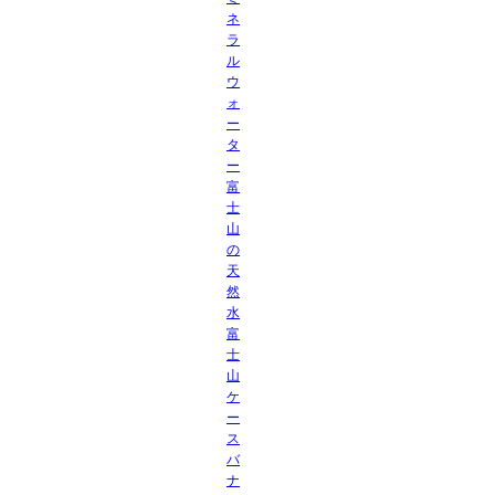
ネ
ラ
ル
ウ
ォ
ー
タ
ー
富
士
山
の
天
然
水
富
士
山
ケ
ー
ス
バ
ナ