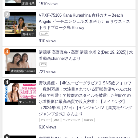
加藤玲菜
1510
VPXF-75105 Kana Kurashina 倉科カナ – Beach
Angels ビーチエンジェルズ 倉科カナ in サウス・ス
トラドブローク島 Blu-ray
倉科カナ
2012年
910
溝端葵 髙野真央 - 高野 溝端 水着 2 (Dec 19, 2025) | 水
着動画channelさんより
2025
水着動画channel
721
野咲美優 - 【4Kムービーグラビア】SNS総フォロワ
ー数84万超！大注目されている野咲美優ちゃんのお
茶目で可愛くて抜群のスタイルを披露した初めての
水着撮影に最高画質で没入密着！【メイキング】
ヤンジャン
（2024年04月27日） | ヤンジャンTV【集英社ヤング
ジャンプ公式】さんより
グラビア
2024
ヤングジャンプ
4kultrahd
610