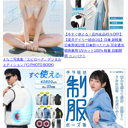
【今すぐ使える！店内全品45％OFF】
【楽天デイリー総合1位】日傘 超軽量
日傘形状記憶 日傘折りたたみ 完全遮光
晴雨兼用 UVカット100% 軽量 自動開
閉 コンパクト
えなこ写真集『エピローグ』デジタル
エディション (YJ PHOTO BOOK)