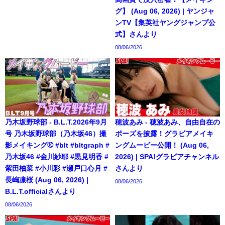
グ】 (Aug 06, 2026) | ヤンジャ
ンTV【集英社ヤングジャンプ公
式】さんより
08/06/2026
乃木坂野球部 - B.L.T.2026年9月
穂波あみ - 穂波あみ、自由自在の
号 乃木坂野球部（乃木坂46）撮
ポーズを披露！グラビアメイキ
影メイキング⚾️ #blt #bltgraph #
ングムービー公開！ (Aug 06,
乃木坂46 #金川紗耶 #黒見明香 #
2026) | SPA!グラビアチャンネル
紫田柚菜 #小川彩 #瀬戸口心月 #
さんより
長嶋凛桜 (Aug 06, 2026) |
08/06/2026
B.L.T.officialさんより
08/06/2026