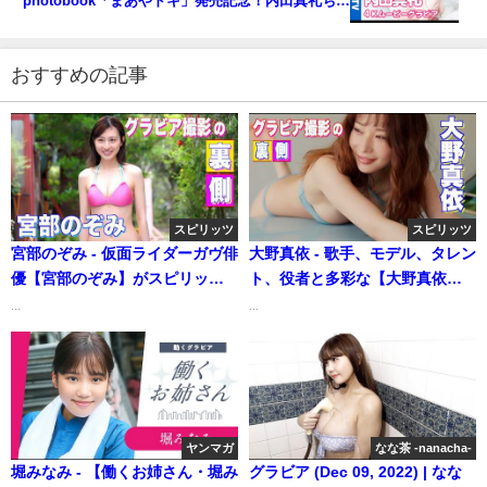
photobook「まあやドキ」発売記念！内田真礼ちゃ
んのコメント付きメイキングShort ver.を大公開！
【メイキング】（2023年02月09日） | ヤンジャン
TV【集英社ヤングジャンプ公式】さんより
おすすめの記事
スピリッツ
スピリッツ
宮部のぞみ - 仮面ライダーガヴ俳
大野真依 - 歌手、モデル、タレン
優【宮部のぞみ】がスピリッツ
ト、役者と多彩な【大野真依】
本誌に初登場！ (Jun 21, 2026) |
が、スピリッツ本誌で大胆なカ
...
...
スピリッツTubeさんより
ットを披露！ (Jul 26, 2026) | ス
ピリッツTubeさんより
ヤンマガ
なな茶 -nanacha-
堀みなみ - 【働くお姉さん・堀み
グラビア (Dec 09, 2022) | なな