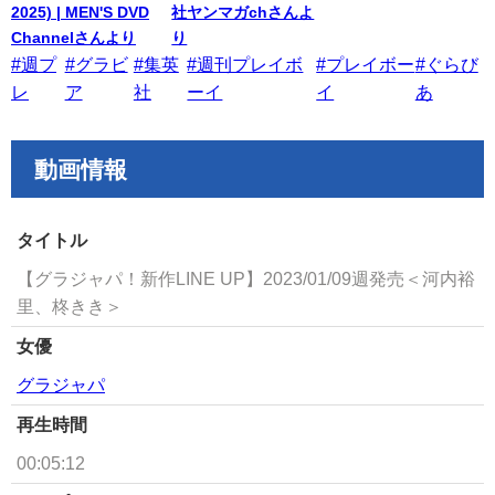
2025) | MEN'S DVD
社ヤンマガchさんよ
Channelさんより
り
#週プ
#グラビ
#集英
#週刊プレイボ
#プレイボー
#ぐらび
レ
ア
社
ーイ
イ
あ
動画情報
タイトル
【グラジャパ！新作LINE UP】2023/01/09週発売＜河内裕
里、柊きき＞
女優
グラジャパ
再生時間
00:05:12