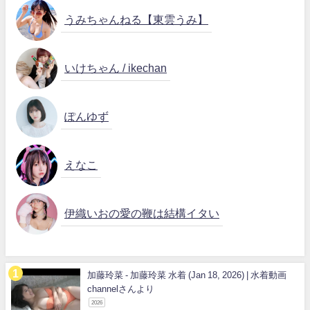
うみちゃんねる【東雲うみ】
いけちゃん / ikechan
ぽんゆず
えなこ
伊織いおの愛の鞭は結構イタい
加藤玲菜 - 加藤玲菜 水着 (Jan 18, 2026) | 水着動画
channelさんより
2026