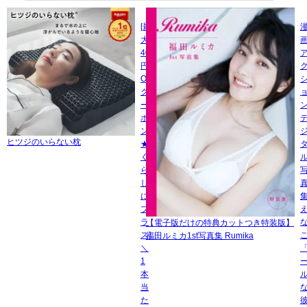
[最
大
400
円
OFF
ク
ー
ポ
ン
ヒツジのいらない枕
★
く
ら
し
に
プ
ラ
【電子版だけの特典カットつき特装版】
ス]
福田ルミカ1st写真集 Rumika
＼
1
本
当
た