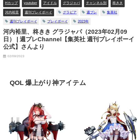
Hカップ
youtuber
アイドル
グラジャパ
チャンネル別
柊きき
12/20/2023
河内裕里
週刊プレイボーイ
グラビア
週プレ
集英社
週刊プレイボーイ
プレイボーイ
2023年
河内裕里、柊きき グラジャパ（2023年02月09
日） | 週プレChannel【集英社 週刊プレイボーイ
公式】さんより
02/09/2023
QOL 爆上がり神アイテム