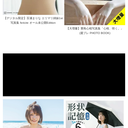
【デジタル限定】百瀬まりな エリマリ姉妹1st
写真集 fericire オール未公開Edition
【大増量】豊島心桜写真集「心桜、咲く。」
(週プレ PHOTO BOOK)