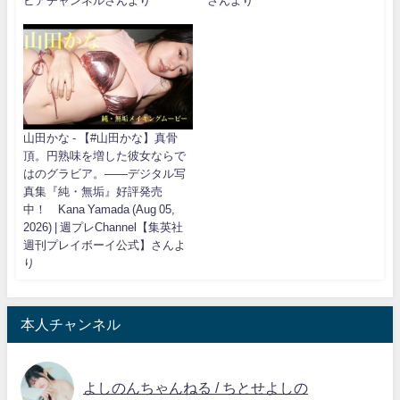
ビアチャンネルさんより
さんより
山田かな - 【#山田かな】真骨
頂。円熟味を増した彼女ならで
はのグラビア。――デジタル写
真集『純・無垢』好評発売
中！ Kana Yamada (Aug 05,
2026) | 週プレChannel【集英社
週刊プレイボーイ公式】さんよ
り
本人チャンネル
よしのんちゃんねる / ちとせよしの