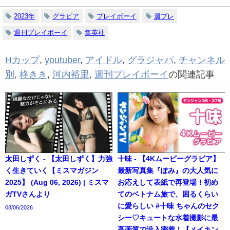
2023年
グラビア
プレイボーイ
週プレ
週刊プレイボーイ
集英社
Hカップ
,
youtuber
,
アイドル
,
グラジャパ
,
チャンネル
別
,
柊きき
,
河内裕里
,
週刊プレイボーイ
の関連記事
太田しずく - 【太田しずく】力強
十味 - 【4Kムービーグラビア】
く生きていく【ミスマガジン
最新写真集『ぽみ』の大人気に
2025】 (Aug 06, 2026) | ミスマ
お応えして表紙で再登場！初め
ガTVさんより
てのベトナム旅で、困るくらい
に愛らしい #十味 ちゃんのセク
08/06/2026
シー♡キュートな水着撮影に最
高画質で没入密着！【メイキン