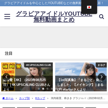
グラビアアイドルを中心としたYOUTUBEなどの無料動画を日々更新！
グラビアアイドルYOUTUBE
無料動画まとめ
注目
LUB
まるぴ
写真
【1st写真集】「まるごと」発売
櫻井音乃 写真集PV - 【#櫻井
さん
しました。【メイキング】 | まる
乃】21歳、音乃パイセンのオ
ぴ / marupiさんより
な挑戦ーOtono Sakurai（202
12月20日） | 週プレChannel
11/07/2023
ホーム
カップ別
Hカップ
河内裕里、柊きき グラジャパ（2023年02月09
英社 週刊プレイボーイ公式】
日） | 週プレChannel【集英社 週刊プレイボーイ公式】さんより
より