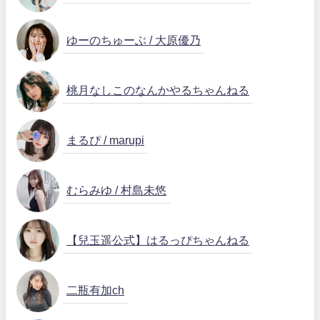
ゆーのちゅーぶ / 大原優乃
桃月なしこのなんかやるちゃんねる
まるぴ / marupi
むらみゆ / 村島未悠
【兒玉遥公式】はるっぴちゃんねる
二瓶有加ch