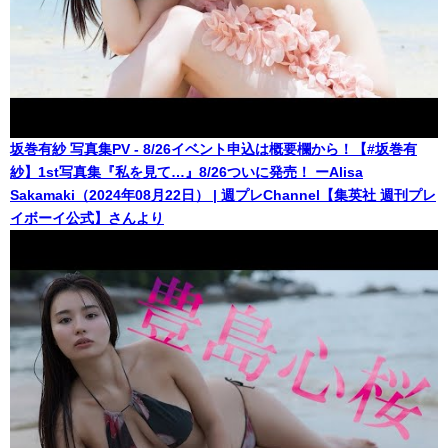
坂巻有紗 写真集PV - 8/26イベント申込は概要欄から！【#坂巻有
紗】1st写真集『私を見て…』8/26ついに発売！ ーAlisa
Sakamaki（2024年08月22日） | 週プレChannel【集英社 週刊プレ
イボーイ公式】さんより