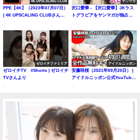
4K UPSCALING CLUB
ヤンマガ
PPE【4K】（2023年07月07日）
沢口愛華 - 【沢口愛華】JKラス
| 4K UPSCALING CLUBさんよ
トグラビアをヤンマガが独占！
り
【2nd写真集『背伸び』絶賛発売
...
...
中!!】（2021年03月28日） | 講
談社ヤンマガchさんより
ゼロイチファミリア
アイドルニッポン
ゼロイチTV #Shorts | ゼロイチ
安藤咲桜（2021年09月20日） |
TVさんより
アイドルニッポン公式YouTube
チャンネルさんより
...
...