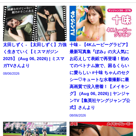
太田しずく - 【太田しずく】力強
十味 - 【4Kムービーグラビア】
く生きていく【ミスマガジン
最新写真集『ぽみ』の大人気に
2025】 (Aug 06, 2026) | ミスマ
お応えして表紙で再登場！初め
ガTVさんより
てのベトナム旅で、困るくらい
に愛らしい #十味 ちゃんのセク
08/06/2026
シー♡キュートな水着撮影に最
高画質で没入密着！【メイキン
グ】 (Aug 06, 2026) | ヤンジャ
ンTV【集英社ヤングジャンプ公
式】さんより
08/06/2026