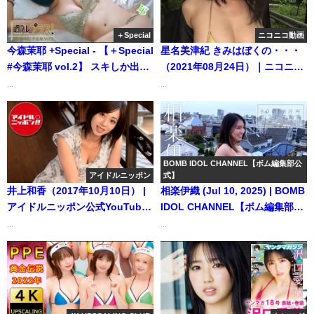
＋Special
ニコニコ動画
今森茉耶 +Special - 【＋Special
星名美津紀 きみはぼくの・・・
#今森茉耶 vol.2】 スキしか出て
（2021年08月24日）｜ニコニコ
こない・・・“宮崎のイツザ
動画より
...
...
イ”が「プラス！」初登場!! ＜
2024年11月前期＞―Maya
Imamori（2024年11月01日） |
週プレChannel【集英社 週刊プ
レイボーイ公式】さんより
BOMB IDOL CHANNEL【ボム編集部公
アイドルニッポン
式】
井上和香（2017年10月10日） |
相楽伊織 (Jul 10, 2025) | BOMB
アイドルニッポン公式YouTube
IDOL CHANNEL【ボム編集部公
チャンネルさんより
式】さんより
...
...