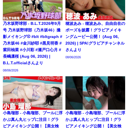
乃木坂野球部 - B.L.T.2026年9月
穂波あみ - 穂波あみ、自由自在の
号 乃木坂野球部（乃木坂46）撮
ポーズを披露！グラビアメイキ
影メイキング⚾️ #blt #bltgraph #
ングムービー公開！ (Aug 06,
乃木坂46 #金川紗耶 #黒見明香 #
2026) | SPA!グラビアチャンネル
紫田柚菜 #小川彩 #瀬戸口心月 #
さんより
長嶋凛桜 (Aug 06, 2026) |
08/06/2026
B.L.T.officialさんより
08/06/2026
小島瑠那 - 小島瑠那、プールに浮
小島瑠那 - 小島瑠那、プールに浮
かぶ真ん丸ヒップに注目！グラ
かぶ真ん丸ヒップに注目！グラ
ビアメイキング公開！【美女検
ビアメイキング公開！【美女検