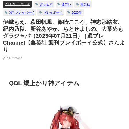
週刊プレイボーイ
グラビア
週プレ
集英社
週刊プレイボーイ
プレイボーイ
2023年
伊織もえ、萩田帆風、篠崎こころ、神志那結衣、
紀内乃秋、新谷あやか、ちとせよしの、大葉めも
グラジャパ（2023年07月21日） | 週プレ
Channel【集英社 週刊プレイボーイ公式】さんよ
り
07/21/2023
QOL 爆上がり神アイテム