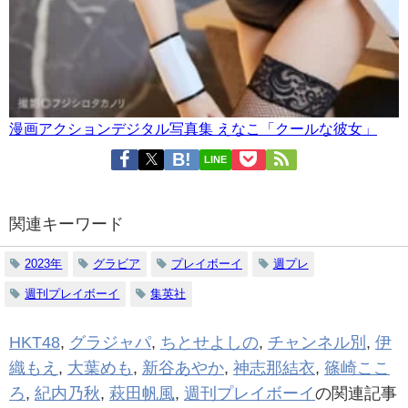
漫画アクションデジタル写真集 えなこ「クールな彼女」
LINE
関連キーワード
2023年
グラビア
プレイボーイ
週プレ
週刊プレイボーイ
集英社
HKT48
,
グラジャパ
,
ちとせよしの
,
チャンネル別
,
伊
織もえ
,
大葉めも
,
新谷あやか
,
神志那結衣
,
篠崎ここ
ろ
,
紀内乃秋
,
萩田帆風
,
週刊プレイボーイ
の関連記事