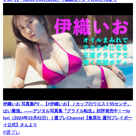
伊織いお 写真集PV - 【#伊織いお】Ｊカップのウエスト55センチ。
はい最強。――デジタル写真集『グラドル転生』好評発売中！ーIo
Iori（2024年10月02日） | 週プレChannel【集英社 週刊プレイボー
イ公式】さんより
#週プレ