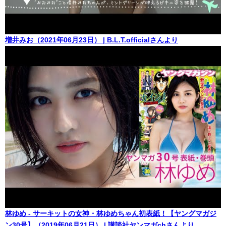
増井みお（2021年06月23日） | B.L.T.officialさんより
林ゆめ - サーキットの女神・林ゆめちゃん初表紙！【ヤングマガジ
ン30号】（2019年06月21日） | 講談社ヤンマガchさんより