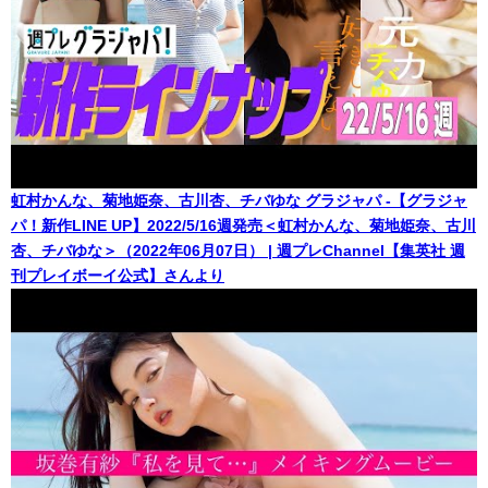
虹村かんな、菊地姫奈、古川杏、チバゆな グラジャパ -【グラジャ
パ！新作LINE UP】2022/5/16週発売＜虹村かんな、菊地姫奈、古川
杏、チバゆな＞（2022年06月07日） | 週プレChannel【集英社 週
刊プレイボーイ公式】さんより