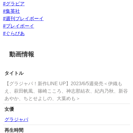
#グラビア
#集英社
#週刊プレイボーイ
#プレイボーイ
#ぐらびあ
動画情報
タイトル
【グラジャパ！新作LINE UP】2023/6/5週発売＜伊織も
え、萩田帆風、篠崎こころ、神志那結衣、紀内乃秋、新谷
あやか、ちとせよしの、大葉めも＞
女優
グラジャパ
再生時間