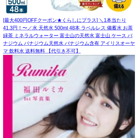
[最大400円OFFクーポン★くらしにプラス] ＼1本当たり
41.3円！〜／水 天然水 500ml 48本 ラベルレス 備蓄水 お茶
緑茶 ミネラルウォーター 富士山の天然水 富士山 ケース バ
ナジウム バナジウム天然水 バナジウム含有 アイリスオーヤ
マ 飲料水 送料無料 【代引き不可】