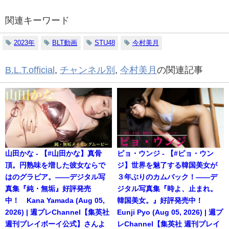
関連キーワード
2023年
BLT動画
STU48
今村美月
B.L.T.official
,
チャンネル別
,
今村美月
の関連記事
山田かな - 【#山田かな】真骨
ピョ・ウンジ - 【#ピョ・ウン
頂。円熟味を増した彼女ならで
ジ】世界を魅了する韓国美女が
はのグラビア。――デジタル写
３年ぶりのカムバック！――デ
真集『純・無垢』好評発売
ジタル写真集『時よ、止まれ。
中！ Kana Yamada (Aug 05,
韓国美女。』好評発売中！
2026) | 週プレChannel【集英社
Eunji Pyo (Aug 05, 2026) | 週プ
週刊プレイボーイ公式】さんよ
レChannel【集英社 週刊プレイ