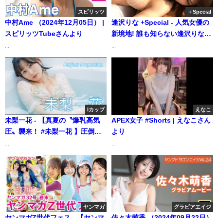
スピリッツ
＋Special
中村Ame （2024年12月05日） |
逢沢りな +Special - 人気女優の
スピリッツTubeさんより
新境地! 誰も知らない逢沢りなが
ココに（2013年05月23日） | 週
...
...
プレChannel【集英社 週刊プレ
イボーイ公式】さんより
Iカップ
えなこ
未梨一花 - 【真夏の〝爆乳高気
APEX女子 #Shorts | えなこさん
圧〟襲来！ #未梨一花 】圧倒的I
より
カップの完璧プロポーション！
...
...
＜MEN'S DVD 9月号 2025/7/29
発売!＞ (Jul 27, 2025) | MEN'S
DVD Channelさんより
ヤンマガ
グラビアエイジ
ヤンマガZ世代フェス - 【ヤンマ
佐々木萌香 （2024年09月22日）