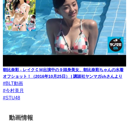
朝比奈彩 - レイクＣＭ出演中の９頭身美女、朝比奈彩ちゃんの水着
オフショット！（2016年10月25日） | 講談社ヤンマガchさんより
#BLT動画
#今村美月
#STU48
動画情報