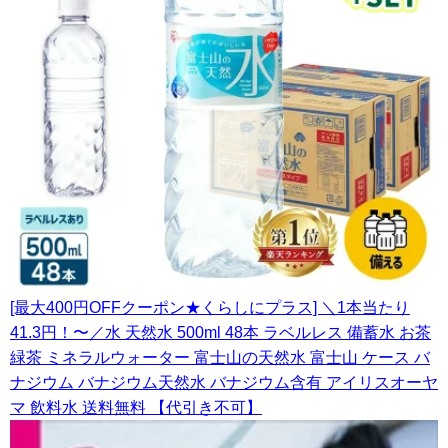
[最大400円OFFクーポン★くらしにプラス] ＼1本当たり
41.3円！〜／水 天然水 500ml 48本 ラベルレス 備蓄水 お茶
緑茶 ミネラルウォーター 富士山の天然水 富士山 ケース バ
ナジウム バナジウム天然水 バナジウム含有 アイリスオーヤ
マ 飲料水 送料無料 【代引き不可】