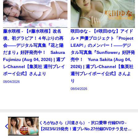
藤水咲桜 - 【#藤水咲桜】改名
咲田ゆな - 【#咲田ゆな】アイド
後、初グラビア！４年ぶりの再
ル × 声優プロジェクト「Project
会――デジタル写真集『花と陽
LEAP!」のメンバー！――デジ
だまり』好評発売中！ Sakura
タル写真集『Sunflower』好評発
Fujimizu (Aug 04, 2026) | 週プ
売中！ Yuna Sakita (Aug 04,
レChannel【集英社 週刊プレイ
2026) | 週プレChannel【集英社
ボーイ公式】さんより
週刊プレイボーイ公式】さんよ
り
08/04/2026
08/04/2026
くろがねさら（川道さら）・沢口愛華 付録DVD -
【2023/6/19発売！週プレNo.27付録DVDチラ見せ
♪】『グラジャパ！』なら電子版でもDVDが視聴で