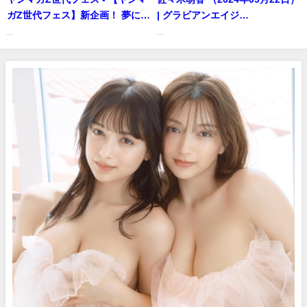
ガZ世代フェス】新企画！ 夢に向
| グラビアンエイジ
かって突き進むZ世代4名を紹介
【KADOKAWAドラゴンエイジ公
...
...
☆【2026年YM32号】 (Jul 05,
式CH】さんより
2026) | 講談社ヤンマガchさんよ
り