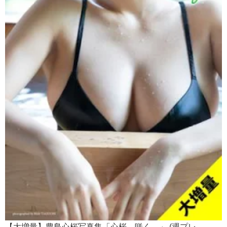
【大増量】豊島心桜写真集「心桜、咲く。」 (週プレ