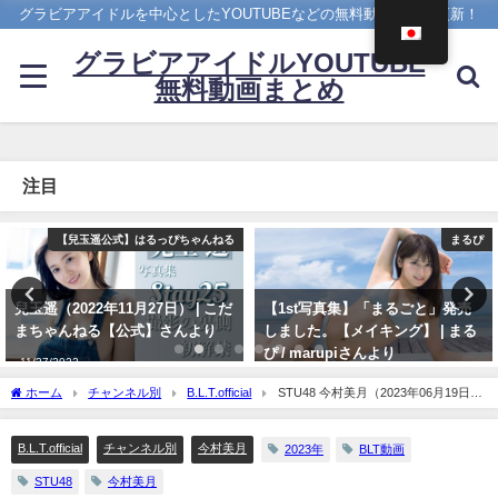
グラビアアイドルを中心としたYOUTUBEなどの無料動画を日々更新！
グラビアアイドルYOUTUBE
無料動画まとめ
注目
まるぴ
メイキング
【1st写真集】「まるごと」発売
菊地姫奈 - 【2023/12/18発売！週
しました。【メイキング】 | まる
プレNo.1・2付録DVDチラ見せ
ぴ / marupiさんより
♪】『グラジャパ！』ならDVDが
視聴できる♪ #菊地姫奈 Hina
11/07/2023
ホーム
チャンネル別
B.L.T.official
STU48 今村美月（2023年06月19日）
Kikuchi（2023年12月15日） | 週
| B.L.T.officialさんより
プレChannel【集英社 週刊プレイ
ボーイ公式】さんより
B.L.T.official
チャンネル別
今村美月
2023年
BLT動画
12/15/2023
STU48
今村美月