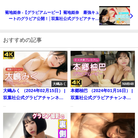
きる♪ #沢口愛華 #くろがねさら（2023年06月19日）
| 週プレChannel【集英社 週刊プレイボーイ公式】
菊地姫奈 -【グラビアムービー】菊地姫奈 最強キュ
さんより
ートのグラビア公開！│双葉社公式グラビアチャン
ネル（2023年06月19日） | 双葉社公式グラビアチャ
ンネルさんより
おすすめの記事
大嶋みく
NMB48
大嶋みく （2024年02月15日） |
本郷柚巴 （2024年01月16日） |
双葉社公式グラビアチャンネル
双葉社公式グラビアチャンネル
さんより
さんより
...
...