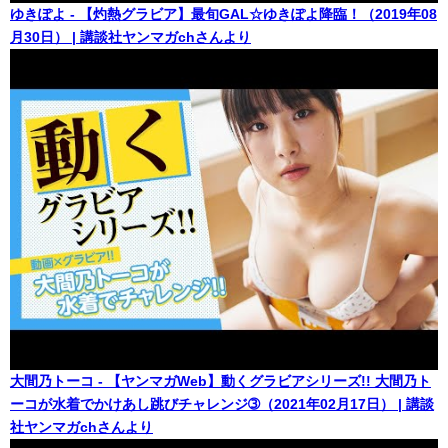
ゆきぽよ - 【灼熱グラビア】最旬GAL☆ゆきぽよ降臨！（2019年08
月30日） | 講談社ヤンマガchさんより
大間乃トーコ - 【ヤンマガWeb】動くグラビアシリーズ!! 大間乃ト
ーコが水着でかけあし跳びチャレンジ➂（2021年02月17日） | 講談
社ヤンマガchさんより