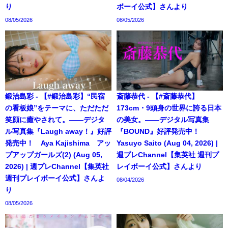
り
ボーイ公式】さんより
08/05/2026
08/05/2026
鍛治島彩 - 【#鍛治島彩】“民宿
斎藤恭代 - 【#斎藤恭代】
の看板娘”をテーマに、ただただ
173cm・9頭身の世界に誇る日本
笑顔に癒やされて。――デジタ
の美女。――デジタル写真集
ル写真集『Laugh away！』好評
『BOUND』好評発売中！
発売中！ Aya Kajishima アッ
Yasuyo Saito (Aug 04, 2026) |
プアップガールズ(2) (Aug 05,
週プレChannel【集英社 週刊プ
2026) | 週プレChannel【集英社
レイボーイ公式】さんより
週刊プレイボーイ公式】さんよ
08/04/2026
り
08/05/2026