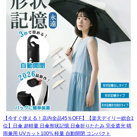
【今すぐ使える！店内全品45％OFF】【楽天デイリー総合1
位】日傘 超軽量 日傘形状記憶 日傘折りたたみ 完全遮光 晴
雨兼用 UVカット100% 軽量 自動開閉 コンパクト