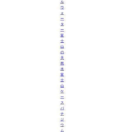
ル
ウ
ォ
ー
タ
ー
富
士
山
の
天
然
水
富
士
山
ケ
ー
ス
バ
ナ
ジ
ウ
ム