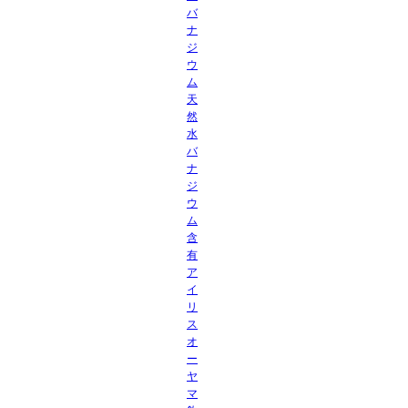
バ
ナ
ジ
ウ
ム
天
然
水
バ
ナ
ジ
ウ
ム
含
有
ア
イ
リ
ス
オ
ー
ヤ
マ