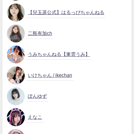
【兒玉遥公式】はるっぴちゃんねる
二瓶有加ch
うみちゃんねる【東雲うみ】
いけちゃん / ikechan
ぽんゆず
えなこ