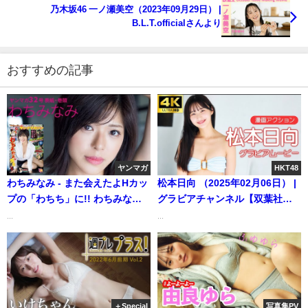
月29日） | ヤンジャンTV【集英社ヤングジャンプ公
乃木坂46 一ノ瀬美空（2023年09月29日） |
式】さんより
B.L.T.officialさんより
おすすめの記事
ヤンマガ
HKT48
わちみなみ - また会えたよHカッ
松本日向 （2025年02月06日） |
プの「わちち」に!! わちみな
グラビアチャンネル【双葉社公
み、表紙・巻頭で再登場
式】さんより
...
...
♡（2018年02月21日） | 講談社
ヤンマガchさんより
＋Special
写真集PV