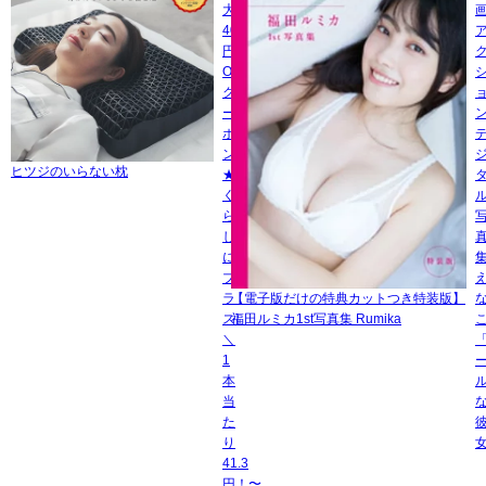
大
400
円
OFF
ク
ー
ポ
ン
ヒツジのいらない枕
★
く
ら
し
に
プ
ラ
【電子版だけの特典カットつき特装版】
ス]
福田ルミカ1st写真集 Rumika
＼
1
本
当
た
り
41.3
円！〜