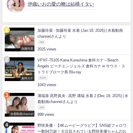
伊織いおの愛の鞭は結構イタい
加藤玲菜 - 加藤玲菜 水着 (Jan 18, 2026) | 水着動画
channelさんより
2026
加藤玲菜
2025
VPXF-75105 Kana Kurashina 倉科カナ – Beach
Angels ビーチエンジェルズ 倉科カナ in サウス・ス
トラドブローク島 Blu-ray
倉科カナ
2012年
1043
溝端葵 髙野真央 - 高野 溝端 水着 2 (Dec 19, 2025) | 水
着動画channelさんより
2025
水着動画channel
998
野咲美優 - 【4Kムービーグラビア】SNS総フォロワ
ー数84万超！大注目されている野咲美優ちゃんのお