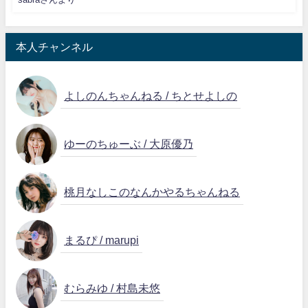
本人チャンネル
よしのんちゃんねる / ちとせよしの
ゆーのちゅーぶ / 大原優乃
桃月なしこのなんかやるちゃんねる
まるぴ / marupi
むらみゆ / 村島未悠