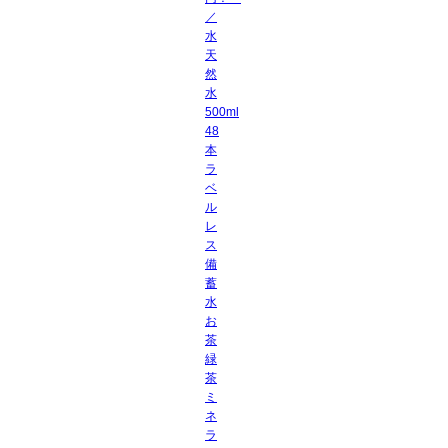
／
水
天
然
水
500ml
48
本
ラ
ベ
ル
レ
ス
備
蓄
水
お
茶
緑
茶
ミ
ネ
ラ