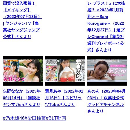
画質で没入密着！
レ プラス！』に大抜
【メイキング】
擢!! ＜2023年1月前
（2023年07月13日）
期＞～Sara
| ヤンジャンTV【集
Kurogane～（2022
英社ヤングジャンプ
年12月27日） | 週プ
公式】さんより
レChannel【集英社
週刊プレイボーイ公
式】さんより
矢野ななか（2023年
葉月あや（2022年01
あのん（2023年04月
09月14日） | 講談社
月16日） | スピリッ
03日） | 双葉社公式
ヤンマガchさんより
ツTubeさんより
グラビアチャンネル
さんより
#乃木坂46
#柴田柚菜
#BLT動画