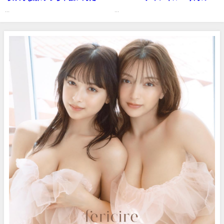
どなんで？ | 伊織いおの愛の鞭は
舎暮らし』の彼女の初グラビア
...
...
結構イタいさんより
を収めたベスト版が発売！――
デジタル写真集『初雪の降る日
day final』好評発売中！ Rin
Hoshino (Apr 02, 2026) | 週プ
レChannel【集英社 週刊プレイ
ボーイ公式】さんより