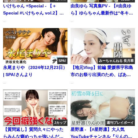
いけちゃん +Special - 【＋
由良ゆら 写真集PV - 【#由良ゆ
Special #いけちゃん vol.2】
ら】ゆらちゃん最新作は“冬キャ
6/8〜新規追加！“究極のスレンダ
ンプ”♪――デジタル写真集『ふ
...
...
ー美ボディ”YouTuberいけちゃ
ゆゆら！』好評発売中！ Yura
ん!!＜2022年6月前期＞（2022年
Yura (Jan 29, 2026) | 週プレ
06月01日） | 週プレ
Channel【集英社 週刊プレイボ
Channel【集英社 週刊プレイボ
ーイ公式】さんより
ーイ公式】さんより
SPA!
みーちゃんねる 長月翠
永尾まりや （2024年12月23日）
【地元Vlog】前編 愛媛県宇和島
| SPA!さんより
市のお祭り出演のため、ばあち
ゃん家に帰省！ | みーちゃんねる
...
...
長月翠さんより
Jカップ
週刊プレイボーイ
【質問返し】質問久々にやった
星野凛 - 【#星野凛】大人気
らみんな癖めっちゃ強いんだけ
YouTubeチャンネル『りんの田