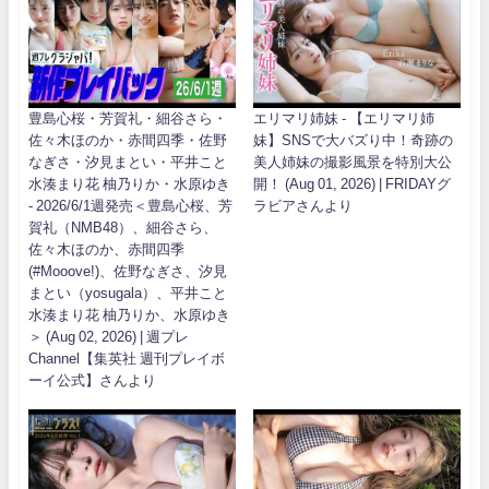
豊島心桜・芳賀礼・細谷さら・
エリマリ姉妹 - 【エリマリ姉
佐々木ほのか・赤間四季・佐野
妹】SNSで大バズり中！奇跡の
なぎさ・汐見まとい・平井こと
美人姉妹の撮影風景を特別大公
水湊まり花 柚乃りか・水原ゆき
開！ (Aug 01, 2026) | FRIDAYグ
- 2026/6/1週発売＜豊島心桜、芳
ラビアさんより
賀礼（NMB48）、細谷さら、
佐々木ほのか、赤間四季
(#Mooove!)、佐野なぎさ、汐見
まとい（yosugala）、平井こと
水湊まり花 柚乃りか、水原ゆき
＞ (Aug 02, 2026) | 週プレ
Channel【集英社 週刊プレイボ
ーイ公式】さんより