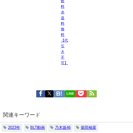
飲
料
水
送
料
無
料
【代
引
き
不
可】
LINE
関連キーワード
2023年
BLT動画
乃木坂46
柴田柚菜