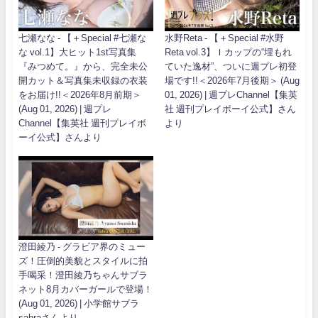
七瀬なな - 【＋Special #七瀬な
水野Reta - 【＋Special #水野
な vol.1】大ヒット1st写真集
Reta vol.3】Ｉカップの“埋もれ
『みつめて。』から、完全未公
ていた逸材”、ついに週プレ初登
開カット＆写真集未収録の衣装
場です!!＜2026年7月後期＞ (Aug
をお届け!!＜2026年8月前期＞
01, 2026) | 週プレChannel【集英
(Aug 01, 2026) | 週プレ
社 週刊プレイボーイ公式】さん
Channel【集英社 週刊プレイボ
より
ーイ公式】さんより
澄田綾乃 - グラビア界のミュー
ズ！圧倒的美貌とスタイルに拍
手喝采！澄田綾乃ちゃんサブラ
ネット8月カバーガールで登場！
(Aug 01, 2026) | 小学館サブラ
sabraさんより