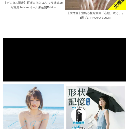
【デジタル限定】百瀬まりな エリマリ姉妹1st
写真集 fericire オール未公開Edition
【大増量】豊島心桜写真集「心桜、咲く。」
(週プレ PHOTO BOOK)