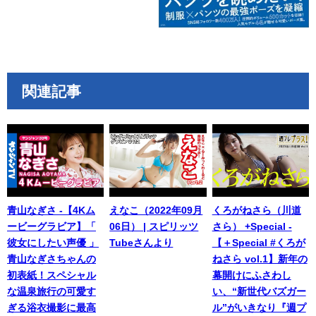
関連記事
青山なぎさ -【4Kム
えなこ（2022年09月
くろがねさら（川道
ービーグラビア】「
06日） | スピリッツ
さら） +Special -
彼女にしたい声優 」
Tubeさんより
【＋Special #くろが
青山なぎさちゃんの
ねさら vol.1】新年の
初表紙！スペシャル
幕開けにふさわし
な温泉旅行の可愛す
い、“新世代バズガー
ぎる浴衣撮影に最高
ル”がいきなり『週プ