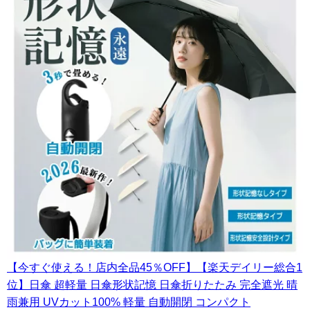
【今すぐ使える！店内全品45％OFF】【楽天デイリー総合1
位】日傘 超軽量 日傘形状記憶 日傘折りたたみ 完全遮光 晴
雨兼用 UVカット100% 軽量 自動開閉 コンパクト