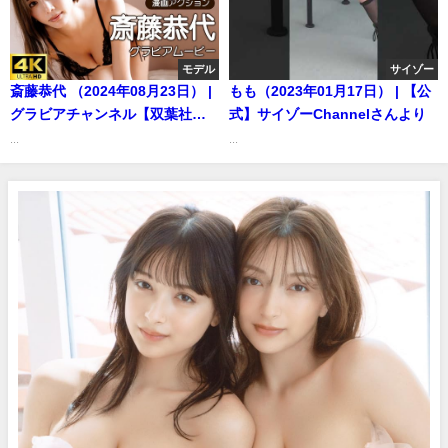
14日） | 週プレChannel【集英
社 週刊プレイボーイ公式】さん
より
モデル
サイゾー
斎藤恭代 （2024年08月23日） |
もも（2023年01月17日） | 【公
グラビアチャンネル【双葉社公
式】サイゾーChannelさんより
式】さんより
...
...