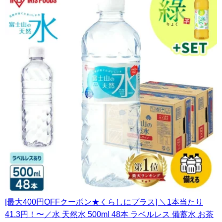
[最大400円OFFクーポン★くらしにプラス] ＼1本当たり
41.3円！〜／水 天然水 500ml 48本 ラベルレス 備蓄水 お茶