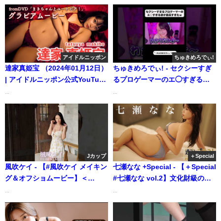
月14日） | 週プレChannel【集
英社 週刊プレイボーイ公式】さ
んより
アイドルニッポン
ちゅきめろでぃ!
達家真姫宝 （2024年01月12日）
ちゅきめろでぃ! - セクシーすぎ
| アイドルニッポン公式YouTube
るプロゲーマーのエ◯すぎる姿
チャンネルさんより
が最高すぎたw (Apr 07, 2025) |
...
...
ちゅきめろでぃ!さんより
Jカップ
＋Special
風吹ケイ - 【#風吹ケイ メイキン
七瀬なな +Special - 【＋Special
グ＆オフショムービー】＜
#七瀬なな vol.2】文化財級の超
grafan vol.3＞ #shorts (Jun
絶スタイルと美貌に、新年早々
...
...
26, 2025) | MEN'S DVD
酔いしれて。 ＜2025年1月後期
Channelさんより
＞―Nana Nanase（2025年01月