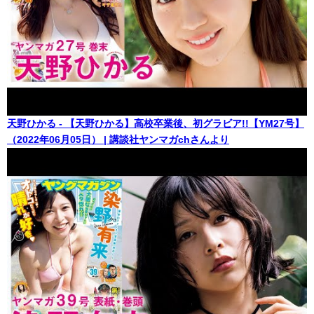
天野ひかる - 【天野ひかる】高校卒業後、初グラビア!!【YM27号】
（2022年06月05日） | 講談社ヤンマガchさんより