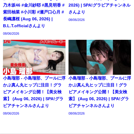
乃木坂46 #金川紗耶 #黒見明香 #
2026) | SPA!グラビアチャンネル
紫田柚菜 #小川彩 #瀬戸口心月 #
さんより
長嶋凛桜 (Aug 06, 2026) |
08/06/2026
B.L.T.officialさんより
08/06/2026
小島瑠那 - 小島瑠那、プールに浮
小島瑠那 - 小島瑠那、プールに浮
かぶ真ん丸ヒップに注目！グラ
かぶ真ん丸ヒップに注目！グラ
ビアメイキング公開！【美女検
ビアメイキング公開！【美女検
索】 (Aug 06, 2026) | SPA!グラ
索】 (Aug 06, 2026) | SPA!グラ
ビアチャンネルさんより
ビアチャンネルさんより
08/06/2026
08/06/2026