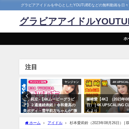
グラビアアイドルを中心としたYOUTUBEなどの無料動画を日
グラビアアイドルYOUT
ホ
注目
まるぴ
ヤンジャン
4K UPSCAL
ごと」発売
雪平莉左 -【4Kムービーグラビ
篠崎愛【4K】（2023年08
 | まる
ア】２週連続表紙！令和最高の
日） | 4K UPSCALING 
美ボディ・雪平莉左ちゃんが"微
んより
笑みの国"タイで魅せる女神の微
08/25/2023
笑み！カラフルでビビッドな水
ホーム
アイドル
杉本愛莉鈴（2023年08月26日）
着撮影に最高画質で没入密着！