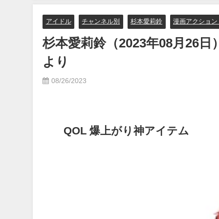
【メイキング】（2023年07月06
日） | ヤンジャンTV【集英社ヤ
アイドル
チャンネル別
杉本愛莉鈴
漫画アクション
ングジャンプ公式】さんより
杉本愛莉鈴（2023年08月26
07/06/2023
より
08/26/2023
QOL 爆上がり神アイテム