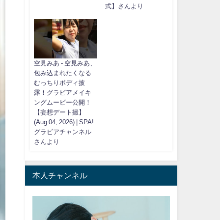
式】さんより
空見みあ - 空見みあ、
包み込まれたくなる
むっちりボディ披
露！グラビアメイキ
ングムービー公開！
【妄想デート撮】
(Aug 04, 2026) | SPA!
グラビアチャンネル
さんより
本人チャンネル