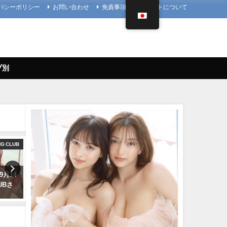
バシーポリシー
お問い合わせ
免責事項
当サイトについて
プ別
NG CLUB
写真集PV
9月14
櫻井音乃 写真集PV - 【#櫻井音
ちとせよしの - 【解禁】写
LUBさ
乃】21歳、音乃パイセンのオト
「ただいま」過去最大露出
ナな挑戦ーOtono Sakurai（2023
真集ができました（2024年0
年12月20日） | 週プレ
26日） | よしのんチャンネ
Channel【集英社 週刊プレイボ
より
ーイ公式】さんより