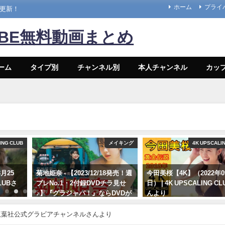
ホーム
プライ
々更新！
UBE無料動画まとめ
ーム
タイプ別
チャンネル別
本人チャンネル
カッ
ING CLUB
メイキング
4K UPSCALI
月25
菊地姫奈 - 【2023/12/18発売！週
今田美桜【4K】（2022年0
CLUBさ
プレNo.1・2付録DVDチラ見せ
日） | 4K UPSCALING C
♪】『グラジャパ！』ならDVDが
んより
視聴できる♪ #菊地姫奈 Hina
09/14/2022
Kikuchi（2023年12月15日） | 週
 | 双葉社公式グラビアチャンネルさんより
プレChannel【集英社 週刊プレ