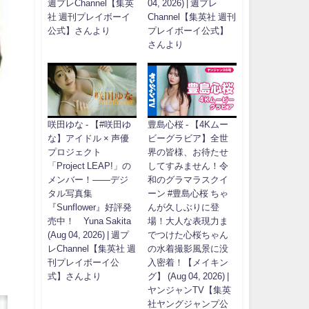
週プレChannel【集英
04, 2026) | 週プレ
社 週刊プレイボーイ
Channel【集英社 週刊
公式】さんより
プレイボーイ公式】
さんより
咲田ゆな - 【#咲田ゆ
豊島心桜 - 【4Kムー
な】アイドル × 声優
ビーグラビア】全世
プロジェクト
界の皆様、お待たせ
「Project LEAP!」の
してすみません！令
メンバー！――デジ
和のグラマラスクイ
タル写真集
ーン #豊島心桜 ちゃ
『Sunflower』好評発
んが久しぶりに登
売中！ Yuna Sakita
場！大人な表現力ま
(Aug 04, 2026) | 週プ
でつけた心桜ちゃん
レChannel【集英社 週
の水着撮影風景に没
刊プレイボーイ公
入密着！【メイキン
式】さんより
グ】 (Aug 04, 2026) |
ヤンジャンTV【集英
社ヤングジャンプ公