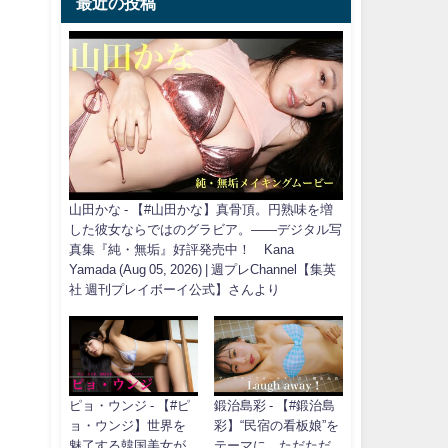
最近の投稿
山田かな - 【#山田かな】真骨頂。円熟味を増
した彼女ならではのグラビア。――デジタル写
真集『純・無垢』好評発売中！ Kana
Yamada (Aug 05, 2026) | 週プレChannel【集英
社 週刊プレイボーイ公式】さんより
ピョ・ウンジ - 【#ピ
鍛治島彩 - 【#鍛治島
ョ・ウンジ】世界を
彩】“民宿の看板娘”を
魅了する韓国美女が
テーマに、ただただ