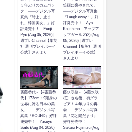
３年ぶりのカムバッ
笑顔に癒やされて。
ク！――デジタル写
――デジタル写真集
真集『時よ、止ま
『Laugh away！』好
れ。韓国美女。』好
評発売中！ Aya
評発売中！ Eunji
Kajishima アップア
Pyo (Aug 05, 2026) |
ップガールズ(2) (Aug
週プレChannel【集英
05, 2026) | 週プレ
社 週刊プレイボーイ
Channel【集英社 週刊
公式】さんより
プレイボーイ公式】
さんより
斎藤恭代 - 【#斎藤恭
藤水咲桜 - 【#藤水咲
代】173cm・9頭身の
桜】改名後、初グラ
世界に誇る日本の美
ビア！４年ぶりの再
女。――デジタル写
会――デジタル写真
真集『BOUND』好評
集『花と陽だまり』
発売中！ Yasuyo
好評発売中！
Saito (Aug 04, 2026) |
Sakura Fujimizu (Aug