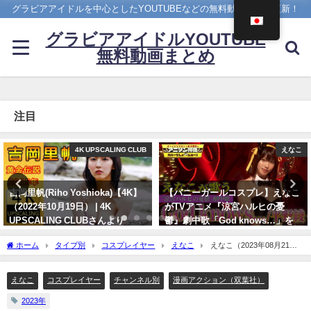
グラビアアイドルを中心としたYOUTUBEなどの無料動画を日々更新！
グラビアアイドルYOUTUBE
無料動画まとめ
注目
えなこ
4K UPSCALING CLUB
【バニーガールコスプレ】えなこ
篠崎愛【4K】（2023年08月25
がTVアニメ『涼宮ハルヒの憂
日） | 4K UPSCALING CLUBさん
鬱』劇中歌「God knows…」を
より
神カバー！！
08/25/2023
ホーム
タイプ別
コスプレイヤー
えなこ
えなこ（2023年08月21
10/17/2024
日） | 双葉社公式グラビアチャンネルさんより
えなこ
コスプレイヤー
チャンネル別
漫画アクション（双葉社）
2023年