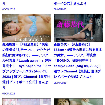
り
ボーイ公式】さんより
08/05/2026
08/05/2026
鍛治島彩 - 【#鍛治島彩】“民宿
斎藤恭代 - 【#斎藤恭代】
の看板娘”をテーマに、ただただ
173cm・9頭身の世界に誇る日本
笑顔に癒やされて。――デジタ
の美女。――デジタル写真集
ル写真集『Laugh away！』好評
『BOUND』好評発売中！
発売中！ Aya Kajishima アッ
Yasuyo Saito (Aug 04, 2026) |
プアップガールズ(2) (Aug 05,
週プレChannel【集英社 週刊プ
2026) | 週プレChannel【集英社
レイボーイ公式】さんより
週刊プレイボーイ公式】さんよ
08/04/2026
り
08/05/2026