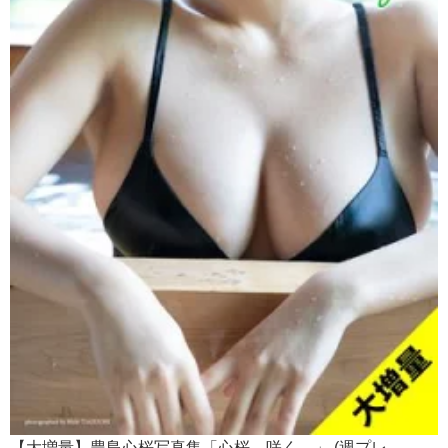
【大増量】豊島心桜写真集「心桜、咲く。」 (週プレ