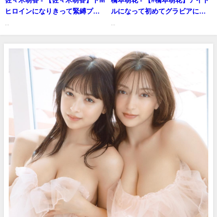
ヒロインになりきって緊縛プレ
ルになって初めてグラビアに帰
イ⁉【聖くんは清く生きたい】
ってきてくれた！――デジタル
...
...
（2023年10月15日） | 講談社ヤ
写真集『もう、どうしていいか
ンマガchさんより
わかんない!!』好評発売中！
Moca Hashimoto (Jun 30,
2026) | 週プレChannel【集英社
週刊プレイボーイ公式】さんよ
り