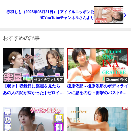
赤羽もも（2023年08月21日） | アイドルニッポン公
式YouTubeチャンネルさんより
おすすめの記事
ゼロイチファミリア
Channel MNK
【覗き】収録日に楽屋を見たら
榎原依那 - 榎原依那のボディライ
あの人の闇が深かった | ゼロイチ
ンに息をのむ～衝撃のバスト99
TVさんより
圧倒的グラマラス降臨完全覚醒
...
...
～【21時配信】【GRAVURE】
(Jul 30, 2025) | Channel MNK
さんより