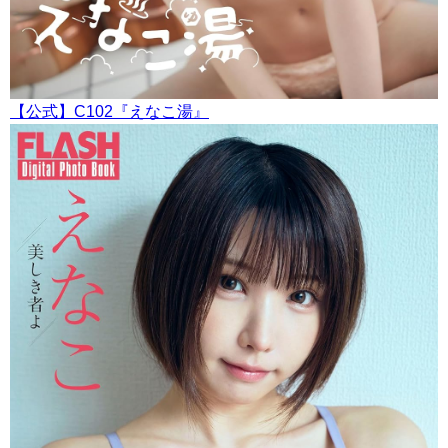
【公式】C102『えなこ湯』