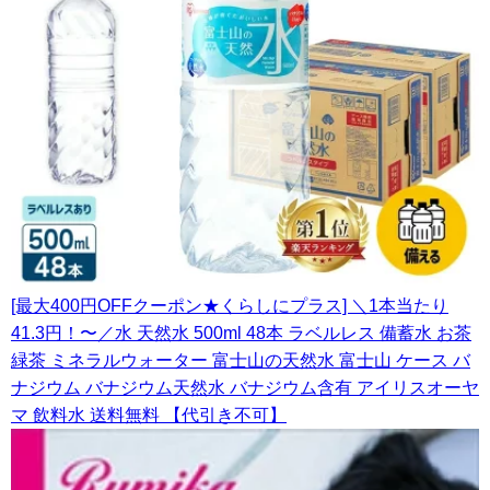
[最大400円OFFクーポン★くらしにプラス] ＼1本当たり
41.3円！〜／水 天然水 500ml 48本 ラベルレス 備蓄水 お茶
緑茶 ミネラルウォーター 富士山の天然水 富士山 ケース バ
ナジウム バナジウム天然水 バナジウム含有 アイリスオーヤ
マ 飲料水 送料無料 【代引き不可】