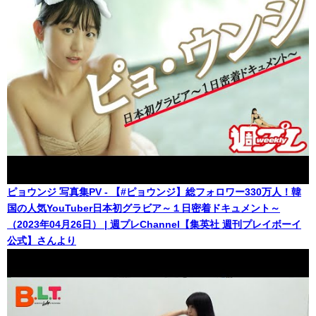
ピョウンジ 写真集PV - 【#ピョウンジ】総フォロワー330万人！韓
国の人気YouTuber日本初グラビア～１日密着ドキュメント～
（2023年04月26日） | 週プレChannel【集英社 週刊プレイボーイ
公式】さんより