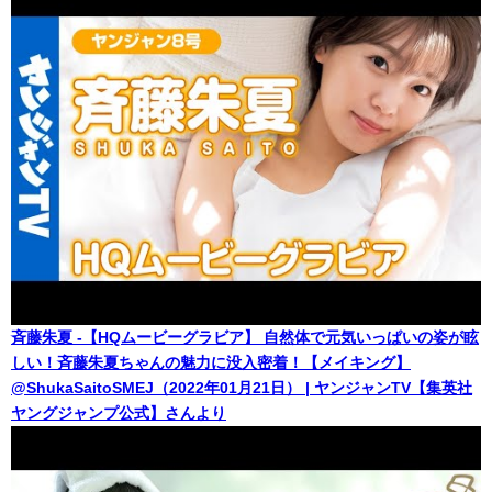
斉藤朱夏 -【HQムービーグラビア】 自然体で元気いっぱいの姿が眩
しい！斉藤朱夏ちゃんの魅力に没入密着！【メイキング】
@ShukaSaitoSMEJ（2022年01月21日） | ヤンジャンTV【集英社
ヤングジャンプ公式】さんより