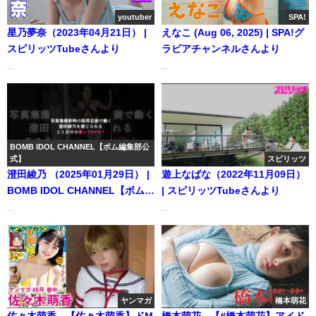
youtuber
SPA!
星乃夢奈（2023年04月21日） |
えなこ (Aug 06, 2025) | SPA!グ
スピリッツTubeさんより
ラビアチャンネルさんより
...
...
BOMB IDOL CHANNEL【ボム編集部公
式】
スピリッツ
澄田綾乃 （2025年01月29日） |
遊上なばな（2022年11月09日）
BOMB IDOL CHANNEL【ボム編
| スピリッツTubeさんより
集部公式】さんより
...
...
ヤンマガ
橋本萌花
佐々木萌香 - 【佐々木萌香】ドM
橋本萌花 - 【#橋本萌花】アイド