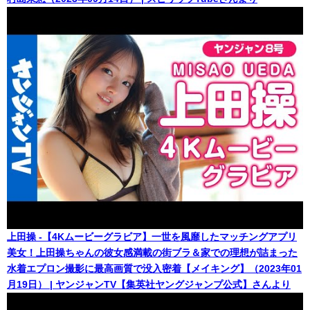
上田操 -【4Kムービーグラビア】一世を風靡したマッチングアプリ
美女！上田操ちゃんの彼女感満載の街ブラ＆家での理想が詰まった
水着エプロン撮影に最高画質で没入密着【メイキング】（2023年01
月19日） | ヤンジャンTV【集英社ヤングジャンプ公式】さんより