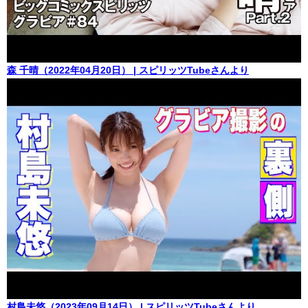
森 千晴（2022年04月20日） | スピリッツTubeさんより
村島未悠（2023年09月14日） | スピリッツTubeさんより