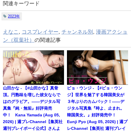
関連キーワード
2023年
えなこ
,
コスプレイヤー
,
チャンネル別
,
漫画アクショ
ン（双葉社）
の関連記事
山田かな - 【#山田かな】真骨
ピョ・ウンジ - 【#ピョ・ウン
頂。円熟味を増した彼女ならで
ジ】世界を魅了する韓国美女が
はのグラビア。――デジタル写
３年ぶりのカムバック！――デ
真集『純・無垢』好評発売
ジタル写真集『時よ、止まれ。
中！ Kana Yamada (Aug 05,
韓国美女。』好評発売中！
2026) | 週プレChannel【集英社
Eunji Pyo (Aug 05, 2026) | 週プ
週刊プレイボーイ公式】さんよ
レChannel【集英社 週刊プレイ