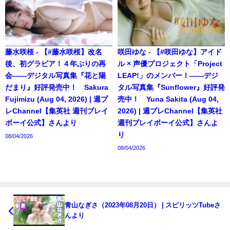
藤水咲桜 - 【#藤水咲桜】改名
咲田ゆな - 【#咲田ゆな】アイド
後、初グラビア！４年ぶりの再
ル × 声優プロジェクト「Project
会――デジタル写真集『花と陽
LEAP!」のメンバー！――デジ
だまり』好評発売中！ Sakura
タル写真集『Sunflower』好評発
Fujimizu (Aug 04, 2026) | 週プ
売中！ Yuna Sakita (Aug 04,
レChannel【集英社 週刊プレイ
2026) | 週プレChannel【集英社
ボーイ公式】さんより
週刊プレイボーイ公式】さんよ
り
08/04/2026
08/04/2026
青山なぎさ（2023年08月20日） | スピリッツTubeさ
んより