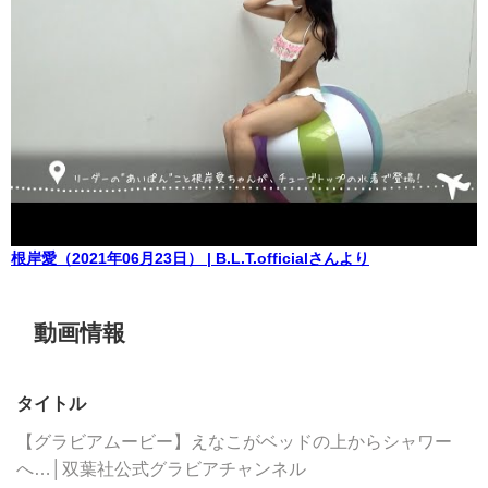
根岸愛（2021年06月23日） | B.L.T.officialさんより
動画情報
タイトル
【グラビアムービー】えなこがベッドの上からシャワー
へ…│双葉社公式グラビアチャンネル