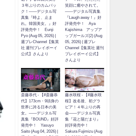
３年ぶりのカムバッ
笑顔に癒やされて。
ク！――デジタル写
――デジタル写真集
真集『時よ、止ま
『Laugh away！』好
れ。韓国美女。』好
評発売中！ Aya
評発売中！ Eunji
Kajishima アップア
Pyo (Aug 05, 2026) |
ップガールズ(2) (Aug
週プレChannel【集英
05, 2026) | 週プレ
社 週刊プレイボーイ
Channel【集英社 週刊
公式】さんより
プレイボーイ公式】
さんより
斎藤恭代 - 【#斎藤恭
藤水咲桜 - 【#藤水咲
代】173cm・9頭身の
桜】改名後、初グラ
世界に誇る日本の美
ビア！４年ぶりの再
女。――デジタル写
会――デジタル写真
真集『BOUND』好評
集『花と陽だまり』
発売中！ Yasuyo
好評発売中！
Saito (Aug 04, 2026) |
Sakura Fujimizu (Aug