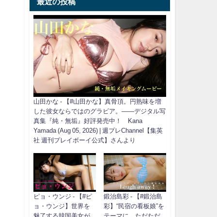
最近の投稿
山田かな - 【#山田かな】真骨頂。円熟味を増
した彼女ならではのグラビア。――デジタル写
真集『純・無垢』好評発売中！ Kana
Yamada (Aug 05, 2026) | 週プレChannel【集英
社 週刊プレイボーイ公式】さんより
ピョ・ウンジ - 【#ピ
鍛治島彩 - 【#鍛治島
ョ・ウンジ】世界を
彩】“民宿の看板娘”を
魅了する韓国美女が
テーマに、ただただ