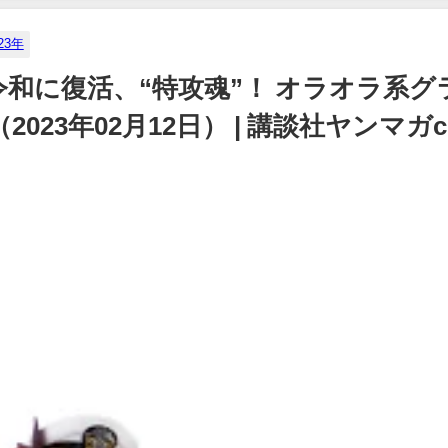
23年
令和に復活、“特攻魂”！ オラオラ系グ
23年02月12日） | 講談社ヤンマガc