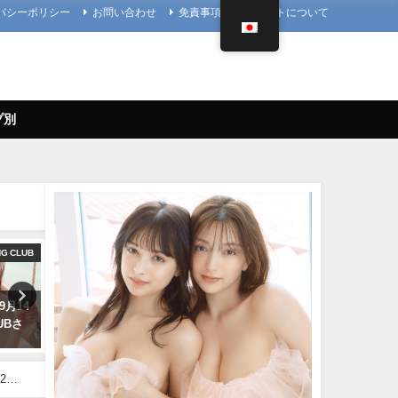
バシーポリシー
お問い合わせ
免責事項
当サイトについて
プ別
NG CLUB
写真集PV
4K UPSCALING
9月14
櫻井音乃 写真集PV - 【#櫻井音
篠崎愛【4K】（2023年08月
LUBさ
乃】21歳、音乃パイセンのオト
日） | 4K UPSCALING CL
ナな挑戦ーOtono Sakurai（2023
んより
年12月20日） | 週プレ
08/25/2023
Channel【集英社 週刊プレイボ
2月
ーイ公式】さんより