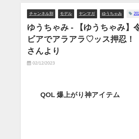
07/26/2024
り
チャンネル別
モデル
ヤンマガ
ゆうちゃみ
20
ゆうちゃみ - 【ゆうちゃみ】
ビアでアラアラ♡ッス押忍！（20
さんより
02/12/2023
QOL 爆上がり神アイテム