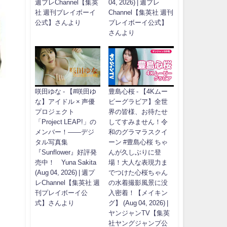
週プレChannel【集英
04, 2026) | 週プレ
社 週刊プレイボーイ
Channel【集英社 週刊
公式】さんより
プレイボーイ公式】
さんより
咲田ゆな - 【#咲田ゆ
豊島心桜 - 【4Kムー
な】アイドル × 声優
ビーグラビア】全世
プロジェクト
界の皆様、お待たせ
「Project LEAP!」の
してすみません！令
メンバー！――デジ
和のグラマラスクイ
タル写真集
ーン #豊島心桜 ちゃ
『Sunflower』好評発
んが久しぶりに登
売中！ Yuna Sakita
場！大人な表現力ま
(Aug 04, 2026) | 週プ
でつけた心桜ちゃん
レChannel【集英社 週
の水着撮影風景に没
刊プレイボーイ公
入密着！【メイキン
式】さんより
グ】 (Aug 04, 2026) |
ヤンジャンTV【集英
社ヤングジャンプ公