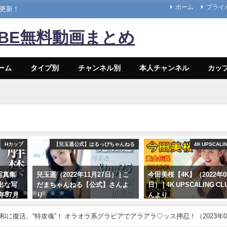
ホーム
プライ
々更新！
UBE無料動画まとめ
ーム
タイプ別
チャンネル別
本人チャンネル
カッ
Hカップ
【兒玉遥公式】はるっぴちゃんねる
4K UPSCALI
写真集
兒玉遥（2022年11月27日） | こ
今田美桜【4K】（2022年0
出な写
だまちゃんねる【公式】さんよ
日） | 4K UPSCALING C
年07月
り
んより
ンネルさん
11/27/2022
09/14/2022
令和に復活、“特攻魂”！ オラオラ系グラビアでアラアラ♡ッス押忍！（2023年0