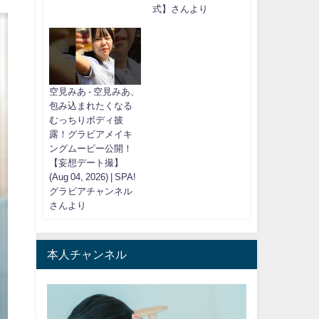
式】さんより
空見みあ - 空見みあ、
包み込まれたくなる
むっちりボディ披
露！グラビアメイキ
ングムービー公開！
【妄想デート撮】
(Aug 04, 2026) | SPA!
グラビアチャンネル
さんより
本人チャンネル