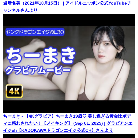
岩﨑名美（2021年10月15日） | アイドルニッポン公式YouTubeチ
ャンネルさんより
ちーまき - 【4Kグラビア】ちーまき19歳♡ 美し過ぎる黄金比ボデ
ィに惑わされたい！【メイキング】 (Sep 01, 2025) | グラビアンエ
イジch【KADOKAWAドラゴンエイジ公式CH】さんより