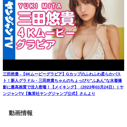
三田悠貴 -【4Kムービーグラビア】Gカップのふわふわ柔らかバス
ト！新人グラドル・三田悠貴ちゃんのちょっぴり"ふあん"な水着撮
影に最高画質で没入密着！【メイキング】（2023年03月24日） | ヤ
ンジャンTV【集英社ヤングジャンプ公式】さんより
動画情報