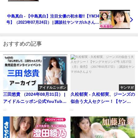
号】（2023年07月23日） | 講談社ヤンマガchさんよ
り
中島真白 - 【中島真白】注目女優の初水着!!【YM34
号】（2023年07月24日） | 講談社ヤンマガchさんよ
り
おすすめの記事
アイドルニッポン
ヤンマガ
三田悠貴 （2024年08月31日） |
久松郁実 - 久松郁実、ジーンズの
アイドルニッポン公式YouTube
似合う大人セクシー！【ヤング
チャンネルさんより
マガジン17号 3月27日（月）発
...
...
売】（2017年03月27日） | 講談
社ヤンマガchさんより