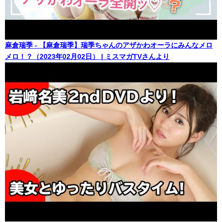
麻倉瑞季 - 【麻倉瑞季】瑞季ちゃんのアザかわオーラにみんなメロ
メロ！？（2023年02月02日） | ミスマガTVさんより