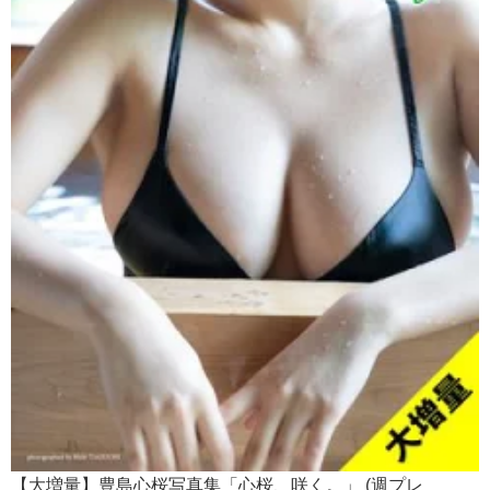
【大増量】豊島心桜写真集「心桜、咲く。」 (週プレ