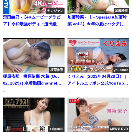
ヤンジャン
加藤玲菜
澄田綾乃 -【4Kムービーグラビ
加藤玲菜 - 【＋Special #加藤玲
ア】令和最強ボディ・澄田綾乃
菜 vol.2】今年の夏はハタチにな
ちゃんの1stDVD発売記念！最高
った“れなち”から！圧倒的に仕
...
...
プロポーションを美麗映像で没
上がってます!!＜2026年7月前期
入密着！【メイキング】（2023
＞ (Jul 08, 2026) | 週プレ
年10月08日） | ヤンジャン
Channel【集英社 週刊プレイボ
TV【集英社ヤングジャンプ公
ーイ公式】さんより
式】さんより
榎原依那
youtuber
榎原依那 - 榎原依那 水着 (Oct
くりえみ（2023年04月29日） |
02, 2025) | 水着動画channelさ
アイドルニッポン公式YouTube
んより
チャンネルさんより
...
...
＋Special
MEN'S DVD