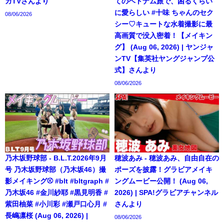
ガTVさんより
てのベトナム旅で、困るくらい
に愛らしい #十味 ちゃんのセク
08/06/2026
シー♡キュートな水着撮影に最
高画質で没入密着！【メイキン
グ】 (Aug 06, 2026) | ヤンジャ
ンTV【集英社ヤングジャンプ公
式】さんより
08/06/2026
乃木坂野球部 - B.L.T.2026年9月
穂波あみ - 穂波あみ、自由自在の
号 乃木坂野球部（乃木坂46）撮
ポーズを披露！グラビアメイキ
影メイキング⚾️ #blt #bltgraph #
ングムービー公開！ (Aug 06,
乃木坂46 #金川紗耶 #黒見明香 #
2026) | SPA!グラビアチャンネル
紫田柚菜 #小川彩 #瀬戸口心月 #
さんより
長嶋凛桜 (Aug 06, 2026) |
08/06/2026