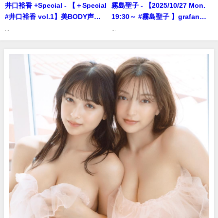
井口裕香 +Special - 【＋Special
霧島聖子 - 【2025/10/27 Mon.
#井口裕香 vol.1】美BODY声優
19:30～ #霧島聖子 】grafan
が週刊誌でグラビア初解禁＆
vol.5 掲載記念オンラインサイン
...
...
『プラス！』初登場!! ＜2024年8
会 (Oct 27, 2025) | MEN'S DVD
月後期＞―Yuka Iguchi（2024
Channelさんより
年08月14日） | 週プレ
Channel【集英社 週刊プレイボ
ーイ公式】さんより