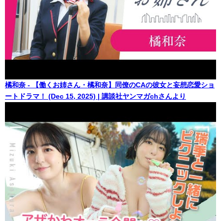
橘和奈 - 【働くお姉さん・橘和奈】同僚のCAの彼女と妄想恋愛ショ
ートドラマ！ (Dec 15, 2025) | 講談社ヤンマガchさんより