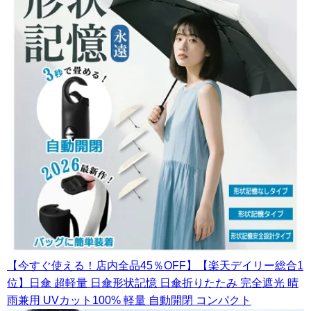
【今すぐ使える！店内全品45％OFF】【楽天デイリー総合1
位】日傘 超軽量 日傘形状記憶 日傘折りたたみ 完全遮光 晴
雨兼用 UVカット100% 軽量 自動開閉 コンパクト