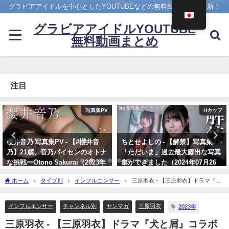
グラビアアイドルを中心としたYOUTUBEなどの無料動画を日々更新！
グラビアアイドルYOUTUBE
無料動画まとめ
注目
Hカップ
4K UPSCALING CLUB
ちとせよしの - 【解禁】写真集
篠崎愛【4K】（2023年08月25
「ただいま」過去最大露出な写真
日） | 4K UPSCALING CLUBさん
集ができました（2024年07月26
より
日） | よしのんチャンネルさんよ
08/25/2023
ホーム
タイプ別
インフルエンサー
三原羽衣 - 【三原羽衣】ドラマ『犬
り
と屑』コラボグラビア！（2023年07月23日） | 講談社ヤンマガchさんより
07/26/2024
インフルエンサー
チャンネル別
ヤンマガ
三原羽衣
2023年
三原羽衣 - 【三原羽衣】ドラマ『犬と屑』コラボ