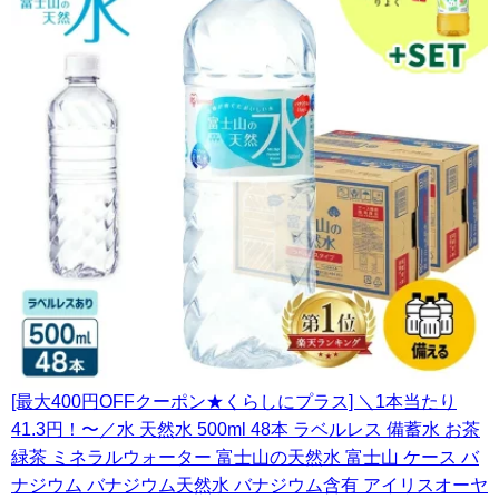
[最大400円OFFクーポン★くらしにプラス] ＼1本当たり
41.3円！〜／水 天然水 500ml 48本 ラベルレス 備蓄水 お茶
緑茶 ミネラルウォーター 富士山の天然水 富士山 ケース バ
ナジウム バナジウム天然水 バナジウム含有 アイリスオーヤ