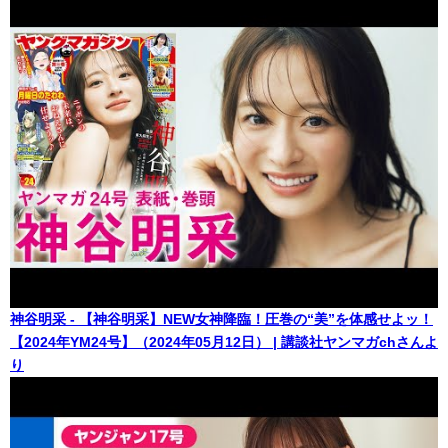
神谷明采 - 【神谷明采】NEW女神降臨！圧巻の“美”を体感せよッ！
【2024年YM24号】（2024年05月12日） | 講談社ヤンマガchさんよ
り