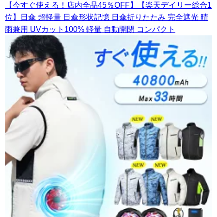
【今すぐ使える！店内全品45％OFF】【楽天デイリー総合1
位】日傘 超軽量 日傘形状記憶 日傘折りたたみ 完全遮光 晴
雨兼用 UVカット100% 軽量 自動開閉 コンパクト