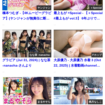
ヤンジャン
＋Special
橋本つむぎ -【4Kムービーグラビ
最上もが +Special - 【＋Special
ア】(ヤンジャンが無責任に断
#最上もが vol.3】 6年ぶりでも
言）大阪で一番可愛いアイド
変わらぬオンリーワンの美し
...
...
ル！橋本つむぎちゃん(ЯiM:MiR)
さ。還ってきてくれて、ありが
のキュートな水着撮影に最高画
とう‼＜2023年11月前期＞
質で没入密着！【メイキング】
―Moga Mogami（2023年11月
（2023年03月17日） | ヤンジャ
14日） | 週プレChannel【集英
ンTV【集英社ヤングジャンプ公
社 週刊プレイボーイ公式】さん
なな茶 -nanacha-
Fカップ
式】さんより
より
グラビア (Jul 31, 2024) | なな茶
大原優乃 - 大原優乃 水着 3 (Oct
-nanacha-さんより
22, 2025) | 水着動画channelさ
んより
...
...
まるやそら
桃月なしこ