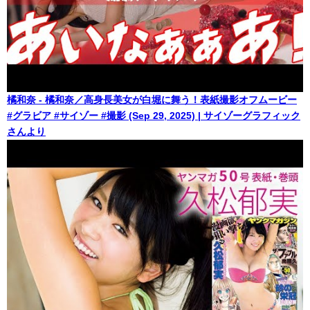
橘和奈 - 橘和奈／高身長美女が白堀に舞う！表紙撮影オフムービー
#グラビア #サイゾー #撮影 (Sep 29, 2025) | サイゾーグラフィック
さんより