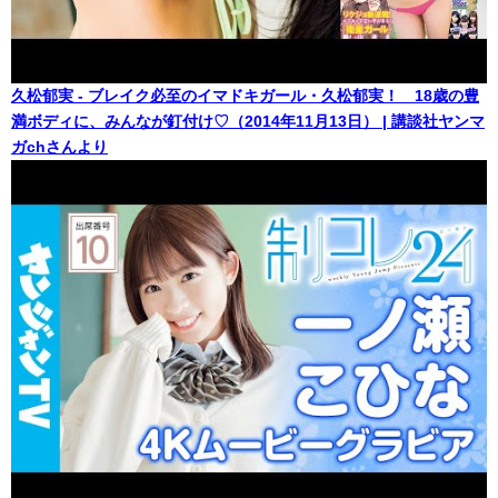
久松郁実 - ブレイク必至のイマドキガール・久松郁実！ 18歳の豊
満ボディに、みんなが釘付け♡（2014年11月13日） | 講談社ヤンマ
ガchさんより