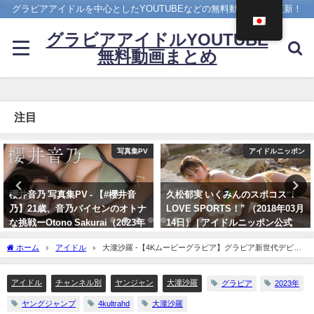
グラビアアイドルを中心としたYOUTUBEなどの無料動画を日々更新！
グラビアアイドルYOUTUBE
無料動画まとめ
注目
アイドルニッポン
4K UPSCALING CLUB
久松郁実 いくみんのスポコス“I
篠崎愛【4K】（2023年08月25
LOVE SPORTS！” （2018年03月
日） | 4K UPSCALING CLUBさん
14日） | アイドルニッポン公式
より
YouTubeチャンネルさんより
08/25/2023
ホーム
アイドル
大瀧沙羅 -【4Kムービーグラビア】グラビア新世代デビュ
07/14/2024
ー！大瀧沙羅ちゃん18歳の初グラビア！抜群スタイルの水着撮影に最高画質で没入密
着！【メイキング】（2023年05月11日） | ヤンジャンTV【集英社ヤングジャンプ公
アイドル
チャンネル別
ヤンジャン
大瀧沙羅
グラビア
2023年
式】さんより
ヤングジャンプ
4kultrahd
大瀧沙羅