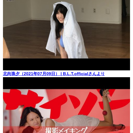
北向珠夕（2021年07月09日） | B.L.T.officialさんより