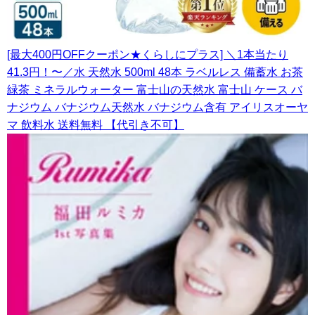
[最大400円OFFクーポン★くらしにプラス] ＼1本当たり
41.3円！〜／水 天然水 500ml 48本 ラベルレス 備蓄水 お茶
緑茶 ミネラルウォーター 富士山の天然水 富士山 ケース バ
ナジウム バナジウム天然水 バナジウム含有 アイリスオーヤ
マ 飲料水 送料無料 【代引き不可】