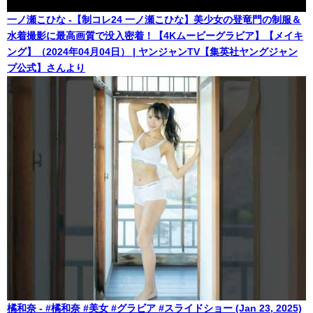
一ノ瀬こひな -【制コレ24 一ノ瀬こひな】美少女の登竜門の制服＆
水着撮影に最高画質で没入密着！【4Kムービーグラビア】【メイキ
ング】（2024年04月04日） | ヤンジャンTV【集英社ヤングジャン
プ公式】さんより
橘和奈 - #橘和奈 #美女 #グラビア #スライドショー (Jan 23, 2025)