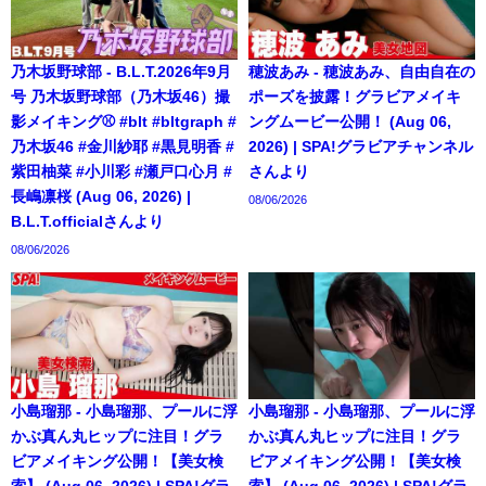
乃木坂野球部 - B.L.T.2026年9月
穂波あみ - 穂波あみ、自由自在の
号 乃木坂野球部（乃木坂46）撮
ポーズを披露！グラビアメイキ
影メイキング⚾️ #blt #bltgraph #
ングムービー公開！ (Aug 06,
乃木坂46 #金川紗耶 #黒見明香 #
2026) | SPA!グラビアチャンネル
紫田柚菜 #小川彩 #瀬戸口心月 #
さんより
長嶋凛桜 (Aug 06, 2026) |
08/06/2026
B.L.T.officialさんより
08/06/2026
小島瑠那 - 小島瑠那、プールに浮
小島瑠那 - 小島瑠那、プールに浮
かぶ真ん丸ヒップに注目！グラ
かぶ真ん丸ヒップに注目！グラ
ビアメイキング公開！【美女検
ビアメイキング公開！【美女検