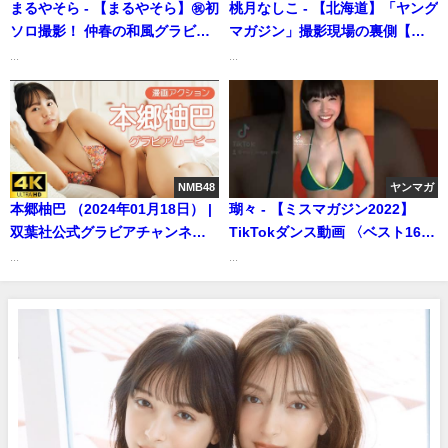
まるやそら - 【まるやそら】㊗初
桃月なしこ - 【北海道】「ヤング
ソロ撮影！ 仲春の和風グラビア
マガジン」撮影現場の裏側【密
(Mar 15, 2026) | 講談社ヤンマガ
着撮影】（Feb 05, 2025） | 桃
...
...
chさんより
月なしこのなんかやるちゃんね
るさんより
NMB48
ヤンマガ
本郷柚巴 （2024年01月18日） |
瑚々 - 【ミスマガジン2022】
双葉社公式グラビアチャンネル
TikTokダンス動画 〈ベスト16
さんより
No.1瑚々〉#shorts（2022年07
...
...
月21日） | 講談社ヤンマガchさ
んより