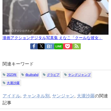
漫画アクションデジタル写真集 えなこ「クールな彼女」
LINE
関連キーワード
2023年
4kultrahd
グラビア
ヤングジャンプ
大瀧沙羅
アイドル
,
チャンネル別
,
ヤンジャン
,
大瀧沙羅
の関連
記事