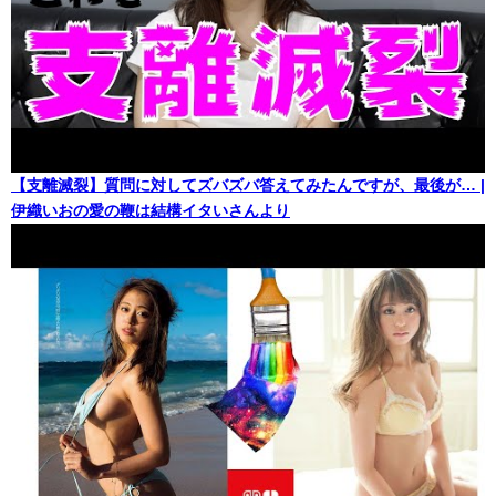
【支離滅裂】質問に対してズバズバ答えてみたんですが、最後が… |
伊織いおの愛の鞭は結構イタいさんより