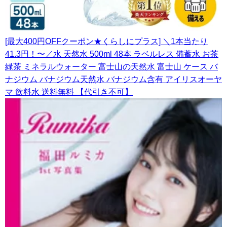
[最大400円OFFクーポン★くらしにプラス] ＼1本当たり
41.3円！〜／水 天然水 500ml 48本 ラベルレス 備蓄水 お茶
緑茶 ミネラルウォーター 富士山の天然水 富士山 ケース バ
ナジウム バナジウム天然水 バナジウム含有 アイリスオーヤ
マ 飲料水 送料無料 【代引き不可】