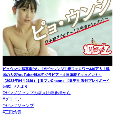
ピョウンジ 写真集PV - 【#ピョウンジ】総フォロワー330万人！韓
国の人気YouTuber日本初グラビア～１日密着ドキュメント～
（2023年04月26日） | 週プレChannel【集英社 週刊プレイボーイ
公式】さんより
#ヤングジャンプの購入は概要欄から
#グラビア
#ヤングジャンプ
#三田悠貴