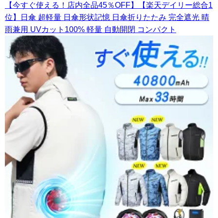
【今すぐ使える！店内全品45％OFF】【楽天デイリー総合1
位】日傘 超軽量 日傘形状記憶 日傘折りたたみ 完全遮光 晴
雨兼用 UVカット100% 軽量 自動開閉 コンパクト