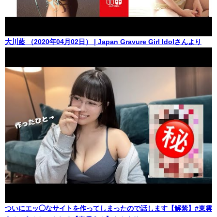
大川藍 （2020年04月02日） | Japan Gravure Girl Idolさんより
ついにエッ◯なサイトを作ってしまったので話します【解禁】#東雲