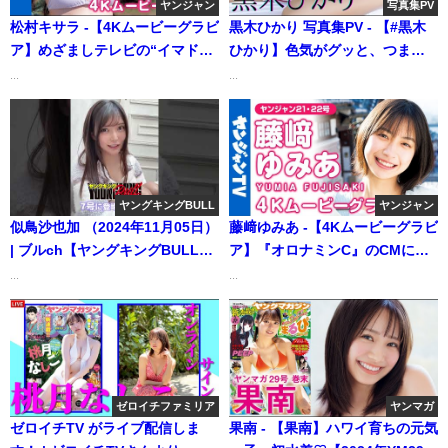
ヤンジャン
写真集PV
松村キサラ -【4Kムービーグラビ
黒木ひかり 写真集PV - 【#黒木
ア】めざましテレビの“イマドキ
ひかり】色気がグッと、つまっ
ガール”・松村キサラちゃんのほ
てる――デジタル写真集『明
...
...
んわか可愛らしい雰囲気に癒さ
日、もっと好きになる』好評発
れる！スレンダー美人の恥じら
売中！ Hikari Kuroki (Aug 29,
い水着撮影に最高画質で没入密
2025) | 週プレChannel【集英社
着！【メイキング】（2023年11
週刊プレイボーイ公式】さんよ
月23日） | ヤンジャンTV【集英
り
ヤングキングBULL
ヤンジャン
社ヤングジャンプ公式】さんよ
似鳥沙也加 （2024年11月05日）
藤﨑ゆみあ -【4Kムービーグラビ
り
| ブルch【ヤングキングBULL公
ア】『オロナミンC』のCMに大
式】さんより
抜擢！美少女俳優・藤﨑ゆみあ
...
...
ちゃんの爽やかで見ている側ま
でニコニコしちゃうスマイル全
開の撮影に最高画質で没入密
着！【メイキング】（2024年04
月25日） | ヤンジャンTV【集英
ゼロイチファミリア
ヤンマガ
社ヤングジャンプ公式】さんよ
ゼロイチTV がライブ配信しま
果南 - 【果南】ハワイ育ちの元気
り