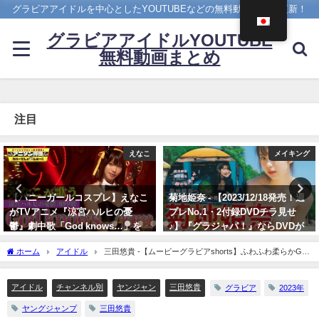
グラビアアイドルを中心としたYOUTUBEなどの無料動画を日々更新！
グラビアアイドルYOUTUBE
無料動画まとめ
注目
メイキング
4K UPSCALING CLUB
菊地姫奈 - 【2023/12/18発売！週
今田美桜【4K】（2022年09月14
プレNo.1・2付録DVDチラ見せ
日） | 4K UPSCALING CLUBさん
♪】『グラジャパ！』ならDVDが
より
視聴できる♪ #菊地姫奈 Hina
09/14/2022
ホーム
アイドル
三田悠貴 -【ムービーグラビアshorts】ふわふわ柔らかGカ
Kikuchi（2023年12月15日） | 週
ップに可愛いお顔！三田悠貴ちゃんが早くも再登場！草原を駆け回る水着撮影に没入
プレChannel【集英社 週刊プレイ
密着【メイキング】（2023年06月16日） | ヤンジャンTV【集英社ヤングジャンプ公
ボーイ公式】さんより
アイドル
チャンネル別
ヤンジャン
三田悠貴
グラビア
2023年
式】さんより
12/15/2023
ヤングジャンプ
三田悠貴