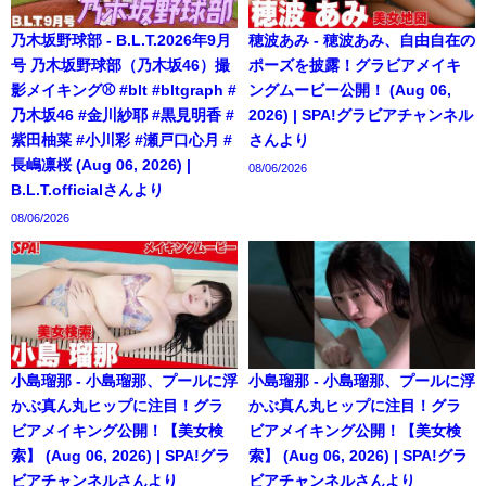
乃木坂野球部 - B.L.T.2026年9月
穂波あみ - 穂波あみ、自由自在の
号 乃木坂野球部（乃木坂46）撮
ポーズを披露！グラビアメイキ
影メイキング⚾️ #blt #bltgraph #
ングムービー公開！ (Aug 06,
乃木坂46 #金川紗耶 #黒見明香 #
2026) | SPA!グラビアチャンネル
紫田柚菜 #小川彩 #瀬戸口心月 #
さんより
長嶋凛桜 (Aug 06, 2026) |
08/06/2026
B.L.T.officialさんより
08/06/2026
小島瑠那 - 小島瑠那、プールに浮
小島瑠那 - 小島瑠那、プールに浮
かぶ真ん丸ヒップに注目！グラ
かぶ真ん丸ヒップに注目！グラ
ビアメイキング公開！【美女検
ビアメイキング公開！【美女検
索】 (Aug 06, 2026) | SPA!グラ
索】 (Aug 06, 2026) | SPA!グラ
ビアチャンネルさんより
ビアチャンネルさんより