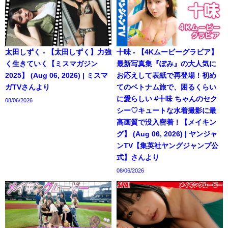
太田しずく - 【太田しずく】力強
十味 - 【4Kムービーグラビア】
く生きていく【ミスマガジン
最新写真集『ぽみ』の大人気に
2025】 (Aug 06, 2026) | ミスマ
お応えして表紙で再登場！初め
ガTVさんより
てのベトナム旅で、困るくらい
に愛らしい #十味 ちゃんのセク
08/06/2026
シー♡キュートな水着撮影に最
高画質で没入密着！【メイキン
グ】 (Aug 06, 2026) | ヤンジャ
ンTV【集英社ヤングジャンプ公
式】さんより
08/06/2026