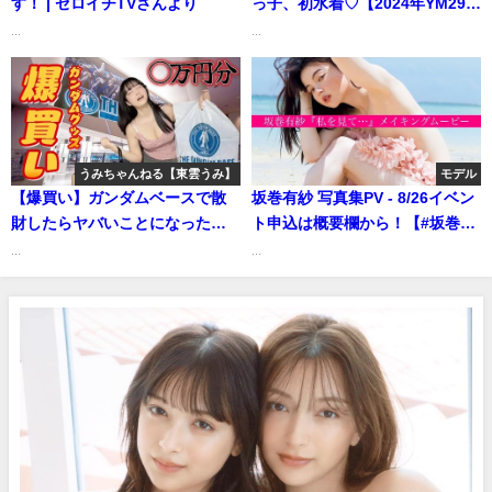
す！ | ゼロイチTVさんより
っ子、初水着♡【2024年YM29
号】（2024年06月16日） | 講談
...
...
社ヤンマガchさんより
うみちゃんねる【東雲うみ】
モデル
【爆買い】ガンダムベースで散
坂巻有紗 写真集PV - 8/26イベン
財したらヤバいことになった
ト申込は概要欄から！【#坂巻有
w【東雲うみ】 | うみちゃんねる
紗】1st写真集『私を見て…』
...
...
【東雲うみ】さんより
8/26ついに発売！ ーAlisa
Sakamaki（2024年08月22日） |
週プレChannel【集英社 週刊プ
レイボーイ公式】さんより