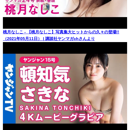
桃月なしこ - 【桃月なしこ】写真集大ヒットからの久々の登場!!
（2021年05月11日） | 講談社ヤンマガchさんより