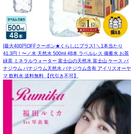
[最大400円OFFクーポン★くらしにプラス] ＼1本当たり
41.3円！〜／水 天然水 500ml 48本 ラベルレス 備蓄水 お茶
緑茶 ミネラルウォーター 富士山の天然水 富士山 ケース バ
ナジウム バナジウム天然水 バナジウム含有 アイリスオーヤ
マ 飲料水 送料無料 【代引き不可】