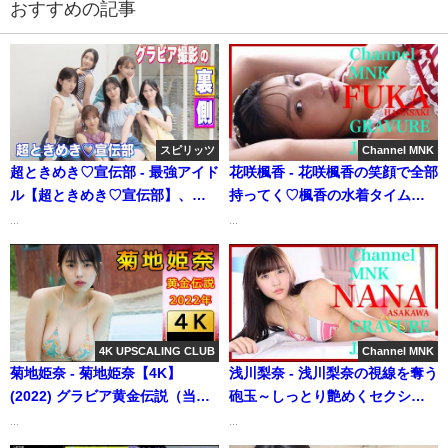
おすすめの記事
スピリッツ
Channel MNK
超ときめき♡宣伝部 - 最強アイド
花咲楓香 - 花咲楓香の笑顔で全部
ル【超ときめき♡宣伝部】、ビ
持ってく♡楓香の水着タイム
ッグコミックスピリッツに降
【21時配信】【GRAVURE】
...
...
臨！ (Sep 25, 2025) | スピリッ
(May 16, 2025) | Channel MNK
ツTubeさんより
さんより
4K UPSCALING CLUB
Channel MNK
菊地姫奈 - 菊地姫奈【4K】
浅川梨奈 - 浅川梨奈の視線を奪う
(2022) グラビア黄金伝説（当時
砲玉～しっとり艶めくセクシー
17歳）（2022年10月11日） | 4K
の極【21時配信】
...
...
UPSCALING CLUBさんより
【GRAVURE】 (Dec 10, 2025) |