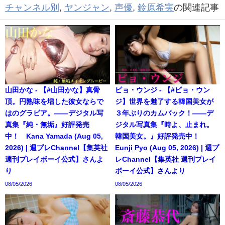
チャンネル別
,
ヤンジャン
,
声優
,
鈴原希実
の関連記事
山田かな - 【#山田かな】真骨
ピョ・ウンジ - 【#ピョ・ウン
頂。円熟味を増した彼女ならで
ジ】世界を魅了する韓国美女が
はのグラビア。――デジタル写
３年ぶりのカムバック！――デ
真集『純・無垢』好評発売
ジタル写真集『時よ、止まれ。
中！ Kana Yamada (Aug 05,
韓国美女。』好評発売中！
2026) | 週プレChannel【集英社
Eunji Pyo (Aug 05, 2026) | 週プ
週刊プレイボーイ公式】さんよ
レChannel【集英社 週刊プレイ
り
ボーイ公式】さんより
08/05/2026
08/05/2026