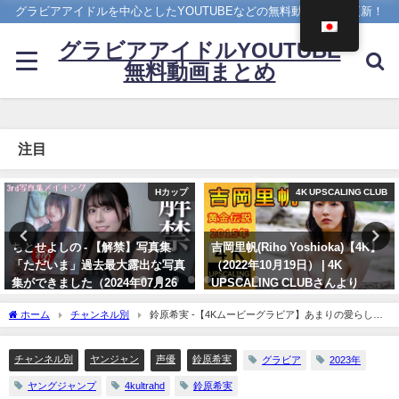
グラビアアイドルを中心としたYOUTUBEなどの無料動画を日々更新！
グラビアアイドルYOUTUBE
無料動画まとめ
注目
4K UPSCALING CLUB
アイドルニッポン
吉岡里帆(Riho Yoshioka)【4K】
久松郁実 いくみんのスポコス“I
（2022年10月19日） | 4K
LOVE SPORTS！” （2018年03月
UPSCALING CLUBさんより
14日） | アイドルニッポン公式
YouTubeチャンネルさんより
10/19/2022
ホーム
チャンネル別
鈴原希実 -【4Kムービーグラビア】あまりの愛らしさ
07/14/2024
に心も〝ぽかぽかのん日和〟話題の声優・鈴原希実ちゃんのキュートなグラビア撮影
に最高画質で没入密着！【メイキング】（2023年05月19日） | ヤンジャンTV【集英社
チャンネル別
ヤンジャン
声優
鈴原希実
グラビア
2023年
ヤングジャンプ公式】さんより
ヤングジャンプ
4kultrahd
鈴原希実