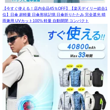
【今すぐ使える！店内全品45％OFF】【楽天デイリー総合1
位】日傘 超軽量 日傘形状記憶 日傘折りたたみ 完全遮光 晴
雨兼用 UVカット100% 軽量 自動開閉 コンパクト