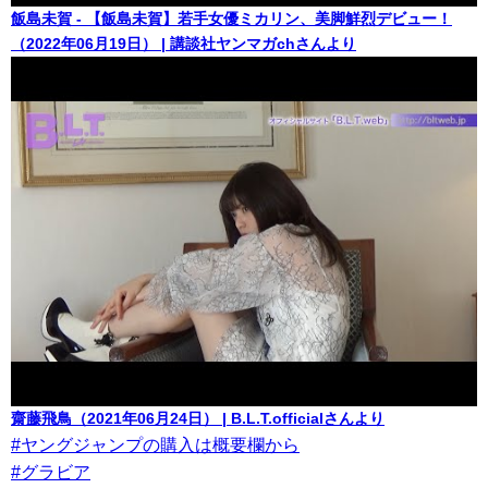
飯島未賀 - 【飯島未賀】若手女優ミカリン、美脚鮮烈デビュー！
（2022年06月19日） | 講談社ヤンマガchさんより
齋藤飛鳥（2021年06月24日） | B.L.T.officialさんより
#ヤングジャンプの購入は概要欄から
#グラビア