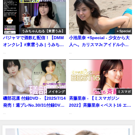
Channel MNKさんより
うみちゃんねる【東雲うみ】
＋Special
パジャマで酒飲む配信！【DMM
小池里奈 +Special - 少女から大
オンクレ】#東雲うみ | うみちゃ
人へ。カリスマJr.アイドル小池
んねる【東雲うみ】さんより
里奈が21歳を迎える。（2020年
...
...
06月17日） | 週プレ
Channel【集英社 週刊プレイボ
ーイ公式】さんより
メイキング
ミスマガ
磯部花凛 付録DVD - 【2025/7/14
斉藤里奈 - 【ミスマガジン
発売！週プレNo.30/31付録DVD
2022】斉藤里奈＜ベスト16 エン
チラ見せ♪】『グラジャパ！』な
トリーNo.16＞（2022年07月10
...
...
らDVDが視聴できる♪ #磯部花凛
日） | ミスマガTVさんより
（Jul 14, 2025） | 週プレ
Channel【集英社 週刊プレイボ