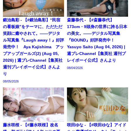
鍛治島彩 - 【#鍛治島彩】“民宿
斎藤恭代 - 【#斎藤恭代】
の看板娘”をテーマに、ただただ
173cm・9頭身の世界に誇る日本
笑顔に癒やされて。――デジタ
の美女。――デジタル写真集
ル写真集『Laugh away！』好評
『BOUND』好評発売中！
発売中！ Aya Kajishima アッ
Yasuyo Saito (Aug 04, 2026) |
プアップガールズ(2) (Aug 05,
週プレChannel【集英社 週刊プ
2026) | 週プレChannel【集英社
レイボーイ公式】さんより
週刊プレイボーイ公式】さんよ
08/04/2026
り
08/05/2026
藤水咲桜 - 【#藤水咲桜】改名
咲田ゆな - 【#咲田ゆな】アイド