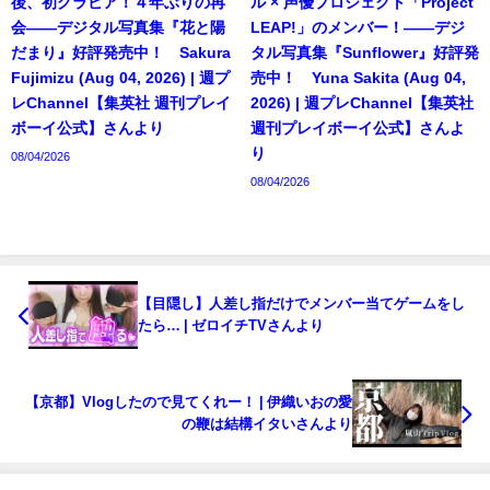
後、初グラビア！４年ぶりの再
ル × 声優プロジェクト「Project
会――デジタル写真集『花と陽
LEAP!」のメンバー！――デジ
だまり』好評発売中！ Sakura
タル写真集『Sunflower』好評発
Fujimizu (Aug 04, 2026) | 週プ
売中！ Yuna Sakita (Aug 04,
レChannel【集英社 週刊プレイ
2026) | 週プレChannel【集英社
ボーイ公式】さんより
週刊プレイボーイ公式】さんよ
り
08/04/2026
08/04/2026
【目隠し】人差し指だけでメンバー当てゲームをし
たら… | ゼロイチTVさんより
【京都】Vlogしたので見てくれー！ | 伊織いおの愛
の鞭は結構イタいさんより