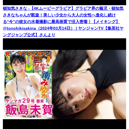
頓知気さきな -【4Kムービーグラビア】グラビア界の寵児・頓知気
さきなちゃんが凱旋！美しい少女から大人の女性へ進化し続け
る“今”の彼女の水着撮影に最高画質で没入密着！【メイキング】
@tonchikisakina（2024年03月14日） | ヤンジャンTV【集英社ヤ
ングジャンプ公式】さんより