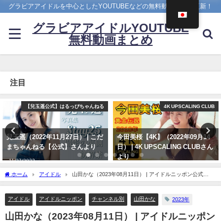
グラビアアイドルを中心としたYOUTUBEなどの無料動画を日々更新！
グラビアアイドルYOUTUBE
無料動画まとめ
注目
4K UPSCALING CLUB
アイドルニッポン
今田美桜【4K】（2022年09月14
久松郁実 いくみんのスポコス“I
日） | 4K UPSCALING CLUBさん
LOVE SPORTS！” （2018年03月
より
14日） | アイドルニッポン公式
YouTubeチャンネルさんより
09/14/2022
ホーム
アイドル
山田かな（2023年08月11日） | アイドルニッポン公式
07/14/2024
YouTubeチャンネルさんより
アイドル
アイドルニッポン
チャンネル別
山田かな
2023年
山田かな（2023年08月11日） | アイドルニッポン