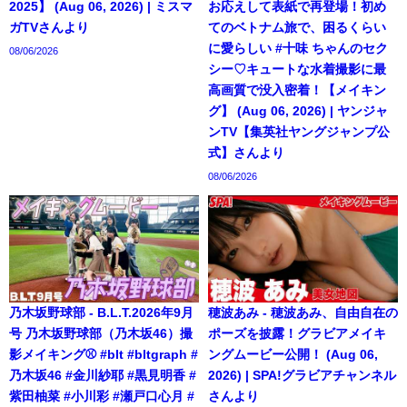
2025】 (Aug 06, 2026) | ミスマ
お応えして表紙で再登場！初め
ガTVさんより
てのベトナム旅で、困るくらい
に愛らしい #十味 ちゃんのセク
08/06/2026
シー♡キュートな水着撮影に最
高画質で没入密着！【メイキン
グ】 (Aug 06, 2026) | ヤンジャ
ンTV【集英社ヤングジャンプ公
式】さんより
08/06/2026
乃木坂野球部 - B.L.T.2026年9月
穂波あみ - 穂波あみ、自由自在の
号 乃木坂野球部（乃木坂46）撮
ポーズを披露！グラビアメイキ
影メイキング⚾️ #blt #bltgraph #
ングムービー公開！ (Aug 06,
乃木坂46 #金川紗耶 #黒見明香 #
2026) | SPA!グラビアチャンネル
紫田柚菜 #小川彩 #瀬戸口心月 #
さんより