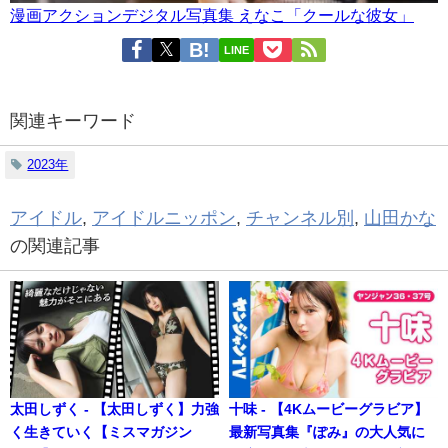
漫画アクションデジタル写真集 えなこ「クールな彼女」
LINE
関連キーワード
2023年
アイドル
,
アイドルニッポン
,
チャンネル別
,
山田かな
の関連記事
太田しずく - 【太田しずく】力強
十味 - 【4Kムービーグラビア】
く生きていく【ミスマガジン
最新写真集『ぽみ』の大人気に