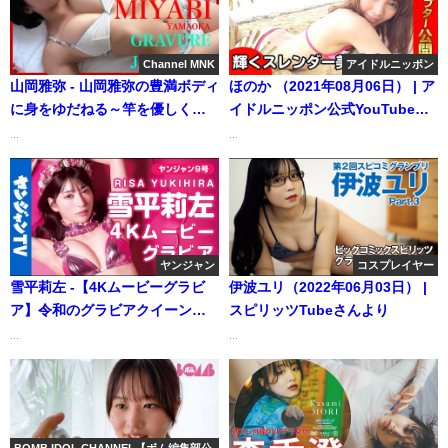
Channel MNK
アイドルニッポン
山岡雅弥 - 山岡雅弥の豊満ボディ
ほのか （2021年08月06日） | ア
に身をゆだねる～竿を優しく包
イドルニッポン公式YouTubeチ
み込む存在感【21時配信】
ャンネルさんより
...
...
【GRAVURE】 (Dec 25, 2025) |
Channel MNKさんより
ヤンジャン
コスプレイヤー
雪平莉左 -【4Kムービーグラビ
伊波ユリ（2022年06月03日） |
ア】令和のグラビアクイーン！
スピリッツTubeさんより
雪平莉左ちゃんのみたことのな
...
...
い姿とその美貌に心を奪われ
る”ピンク”をテーマにしたキュ
ートな水着撮影に最高画質で没
入密着！【メイキング】（2024
年02月01日） | ヤンジャン