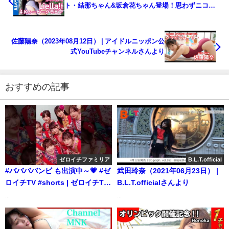
ト・結那ちゃん&坂倉花ちゃん登場！思わずニコニ
コしちゃう仲良し2ショット撮影に最高画質で没入密
着！【メイキング】（2023年08月11日） | ヤンジャ
ンTV【集英社ヤングジャンプ公式】さんより
佐藤陽奈（2023年08月12日） | アイドルニッポン公
式YouTubeチャンネルさんより
おすすめの記事
ゼロイチファミリア
B.L.T.official
#ババババンビ も出演中～💗 #ゼ
武田玲奈（2021年06月23日） |
ロイチTV #shorts | ゼロイチTV
B.L.T.officialさんより
さんより
...
...