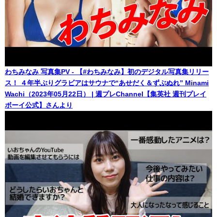
わちみなみ 写真集PV - 【#わちみなみ】初のデジタル写真集リリー
ス！ ４年半ぶりグラビアはサウナで“あせだく＆ずぶぬれ” Minami
Wachi（2023年05月22日） | 週プレChannel【集英社 週刊プレイ
ボーイ公式】さんより