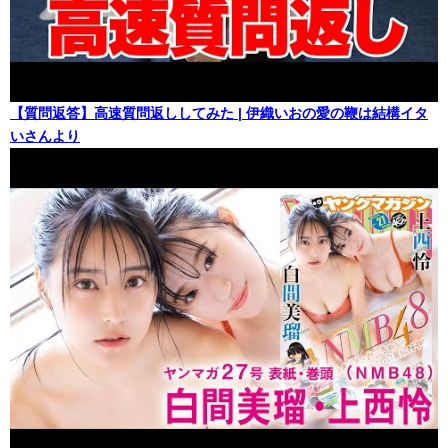
【質問返答】高速質問返ししてみた | 伊織いおの愛の鞭は結構イタ
いさんより