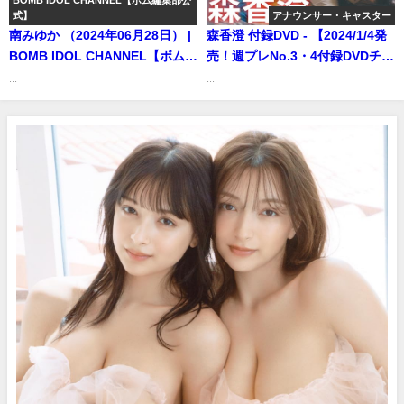
BOMB IDOL CHANNEL【ボム編集部公
式】
アナウンサー・キャスター
TV【集英社ヤングジャンプ公
南みゆか （2024年06月28日） |
森香澄 付録DVD - 【2024/1/4発
式】さんより
BOMB IDOL CHANNEL【ボム編
売！週プレNo.3・4付録DVDチラ
集部公式】さんより
見せ♪】『グラジャパ！』なら
...
...
DVDが視聴できる♪ #森香澄
Kasumi Mori（2023年12月22
日） | 週プレChannel【集英社
週刊プレイボーイ公式】さんよ
り