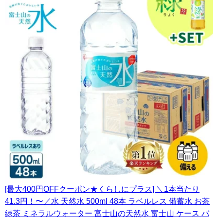
[最大400円OFFクーポン★くらしにプラス] ＼1本当たり
41.3円！〜／水 天然水 500ml 48本 ラベルレス 備蓄水 お茶
緑茶 ミネラルウォーター 富士山の天然水 富士山 ケース バ