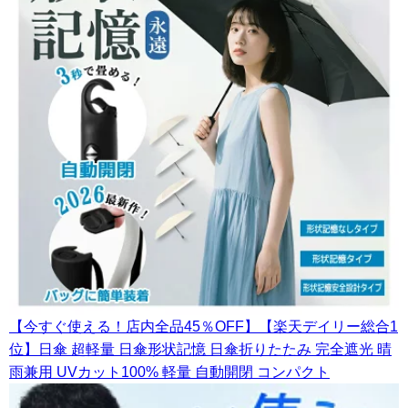
【今すぐ使える！店内全品45％OFF】【楽天デイリー総合1
位】日傘 超軽量 日傘形状記憶 日傘折りたたみ 完全遮光 晴
雨兼用 UVカット100% 軽量 自動開閉 コンパクト