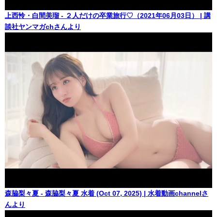
上西怜・白間美瑠 - ２人だけの卒業旅行♡（2021年06月03日） | 講
談社ヤンマガchさんより
森脇梨々夏 - 森脇梨々夏 水着 (Oct 07, 2025) | 水着動画channelさ
んより