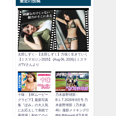
最近の投稿
太田しずく - 【太田しずく】力強く生きていく
【ミスマガジン2025】 (Aug 06, 2026) | ミスマ
ガTVさんより
十味 - 【4Kムービー
乃木坂野球部 -
グラビア】最新写真
B.L.T.2026年9月号 乃
集『ぽみ』の大人気
木坂野球部（乃木坂
にお応えして表紙で
46）撮影メイキング⚾️
再登場！初めてのベ
#blt #bltgraph #乃木坂