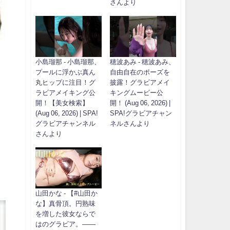
さんより
小島瑠那 - 小島瑠那、
穂波あみ - 穂波あみ、
プールに浮かぶ真ん
自由自在のポーズを
丸ヒップに注目！グ
披露！グラビアメイ
ラビアメイキング公
キングムービー公
開！【美女検索】
開！ (Aug 06, 2026) |
(Aug 06, 2026) | SPA!
SPA!グラビアチャン
グラビアチャンネル
ネルさんより
さんより
山田かな - 【#山田か
な】真骨頂。円熟味
を増した彼女ならで
はのグラビア。――