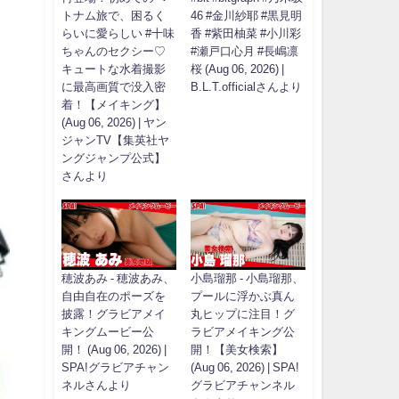
トナム旅で、困るく
46 #金川紗耶 #黒見明
らいに愛らしい #十味
香 #紫田柚菜 #小川彩
ちゃんのセクシー♡
#瀬戸口心月 #長嶋凛
キュートな水着撮影
桜 (Aug 06, 2026) |
に最高画質で没入密
B.L.T.officialさんより
着！【メイキング】
(Aug 06, 2026) | ヤン
ジャンTV【集英社ヤ
ングジャンプ公式】
さんより
穂波あみ - 穂波あみ、
小島瑠那 - 小島瑠那、
自由自在のポーズを
プールに浮かぶ真ん
披露！グラビアメイ
丸ヒップに注目！グ
キングムービー公
ラビアメイキング公
開！ (Aug 06, 2026) |
開！【美女検索】
SPA!グラビアチャン
(Aug 06, 2026) | SPA!
ネルさんより
グラビアチャンネル