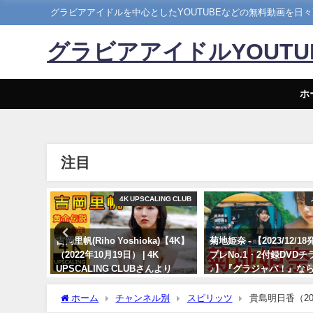
グラビアアイドルを中心としたYOUTUBEなどの無料動画を日
グラビアアイドルYOUT
ホ
注目
写真集PV
4K UPSCALING CLUB
【#櫻井音
吉岡里帆(Riho Yoshioka)【4K】
菊地姫奈 - 【2023/12/1
ンのオト
（2022年10月19日） | 4K
プレNo.1・2付録DVDチ
ai（2023
UPSCALING CLUBさんより
♪】『グラジャパ！』なら
視聴できる♪ #菊地姫奈 H
10/19/2022
刊プレイボ
Kikuchi（2023年12月15
ホーム
チャンネル別
スピリッツ
貴島明日香（202
プレChannel【集英社 