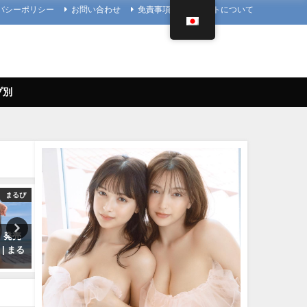
バシーポリシー
お問い合わせ
免責事項
当サイトについて
プ別
まるぴ
4K UPSCALING CLUB
4K UPSCALING
」発売
篠崎愛【4K】（2023年08月25
今田美桜【4K】（2022年09
| まる
日） | 4K UPSCALING CLUBさ
日） | 4K UPSCALING CL
んより
んより
08/25/2023
09/14/2022