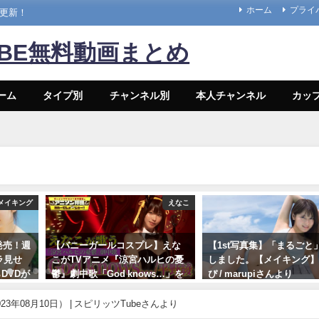
ホーム
プライ
々更新！
UBE無料動画まとめ
ーム
タイプ別
チャンネル別
本人チャンネル
カッ
メイキング
えなこ
8発売！週
【バニーガールコスプレ】えな
【1st写真集】「まるごと
ラ見せ
こがTVアニメ『涼宮ハルヒの憂
しました。【メイキング】 
DVDが
鬱』劇中歌「God knows…」を
ぴ / marupiさんより
ina
神カバー！！
11/07/2023
日） | 週
3年08月10日） | スピリッツTubeさんより
10/17/2024
週刊プレ