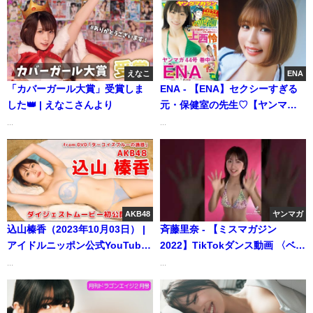
えなこ
ENA
「カバーガール大賞」受賞しま
ENA - 【ENA】セクシーすぎる
した👑 | えなこさんより
元・保健室の先生♡【ヤンマガ
44号】（2023年10月01日） | 講
...
...
談社ヤンマガchさんより
AKB48
ヤンマガ
込山榛香（2023年10月03日） |
斉藤里奈 - 【ミスマガジン
アイドルニッポン公式YouTube
2022】TikTokダンス動画 〈ベス
チャンネルさんより
ト16 No.16斉藤里奈〉
...
...
#shorts（2022年07月21日） |
講談社ヤンマガchさんより