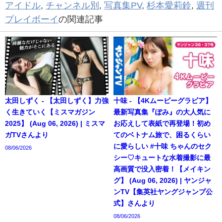
アイドル
,
チャンネル別
,
写真集PV
,
杉本愛莉鈴
,
週刊
プレイボーイ
の関連記事
太田しずく - 【太田しずく】力強
十味 - 【4Kムービーグラビア】
く生きていく【ミスマガジン
最新写真集『ぽみ』の大人気に
2025】 (Aug 06, 2026) | ミスマ
お応えして表紙で再登場！初め
ガTVさんより
てのベトナム旅で、困るくらい
に愛らしい #十味 ちゃんのセク
08/06/2026
シー♡キュートな水着撮影に最
高画質で没入密着！【メイキン
グ】 (Aug 06, 2026) | ヤンジャ
ンTV【集英社ヤングジャンプ公
式】さんより
08/06/2026