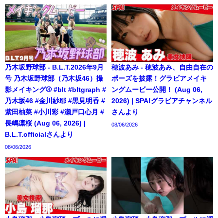
乃木坂野球部 - B.L.T.2026年9月
穂波あみ - 穂波あみ、自由自在の
号 乃木坂野球部（乃木坂46）撮
ポーズを披露！グラビアメイキ
影メイキング⚾️ #blt #bltgraph #
ングムービー公開！ (Aug 06,
乃木坂46 #金川紗耶 #黒見明香 #
2026) | SPA!グラビアチャンネル
紫田柚菜 #小川彩 #瀬戸口心月 #
さんより
長嶋凛桜 (Aug 06, 2026) |
08/06/2026
B.L.T.officialさんより
08/06/2026