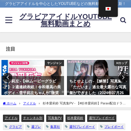
グラビアアイドルを中心としたYOUTUBEなどの無料動画を日々更新！
グラビアアイドルYOUTUBE
無料動画まとめ
注目
Hカップ
【兒玉遥公式】はるっぴちゃんねる
ちとせよしの - 【解禁】写真集
兒玉遥（2022年11月27日） | こだ
「ただいま」過去最大露出な写真
まちゃんねる【公式】さんより
集ができました（2024年07月26
11/27/2022
日） | よしのんチャンネルさんよ
ホーム
アイドル
杉本愛莉鈴 写真集PV - 【#杉本愛莉鈴】Paravi配信ドラマ
り
『ギルガメッシュFIGHT』でも話題！進化し続けるマリリ Mariri Sugimoto（2023年
07/26/2024
04月22日） | 週プレChannel【集英社 週刊プレイボーイ公式】さんより
アイドル
チャンネル別
写真集PV
杉本愛莉鈴
週刊プレイボーイ
グラビア
週プレ
集英社
週刊プレイボーイ
プレイボーイ