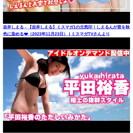
吉井しえる - 【吉井しえる】ミスマガ1の元気印！しえるんが君を秋
色に染める❤️（2023年11月23日） | ミスマガTVさんより