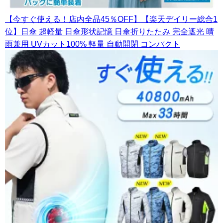
【今すぐ使える！店内全品45％OFF】【楽天デイリー総合1
位】日傘 超軽量 日傘形状記憶 日傘折りたたみ 完全遮光 晴
雨兼用 UVカット100% 軽量 自動開閉 コンパクト