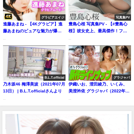
グラビアエイジ
写真集PV
進藤あまね - 【4Kグラビア】進
豊島心桜 写真集PV - 【#豊島心
藤あまねのピュアな魅力が爆
桜】彼女史上、最高傑作！ファ
発！リラックスしすぎた素の表
ースト写真集『心桜ばかり』は
...
...
情が可愛すぎる♡【メイキン
グラジャパ！ならメイキングム
グ】 (Jan 09, 2026) | グラビアン
ービー付き!! Cocoro
エイジch【KADOKAWAドラゴ
Toyoshima（2025年03月21日）
ンエイジ公式CH】さんより
| 週プレChannel【集英社 週刊プ
レイボーイ公式】さんより
B.L.T.official
グラジャパ
乃木坂46 梅澤美波（2021年07月
伊織いお、澄田綾乃、いくみ、
13日） | B.L.T.officialさんより
美澄衿依 グラジャパ（2022年01
月31日） | 週プレChannel【集
...
...
英社 週刊プレイボーイ公式】さ
んより