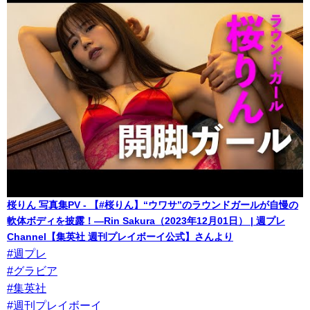
桜りん 写真集PV - 【#桜りん】“ウワサ”のラウンドガールが自慢の
軟体ボディを披露！―Rin Sakura（2023年12月01日） | 週プレ
Channel【集英社 週刊プレイボーイ公式】さんより
#週プレ
#グラビア
#集英社
#週刊プレイボーイ