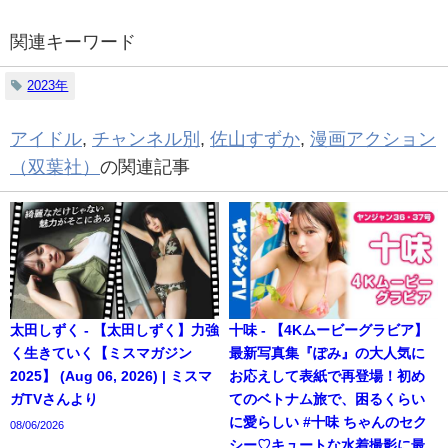
関連キーワード
2023年
アイドル
,
チャンネル別
,
佐山すずか
,
漫画アクション
（双葉社）
の関連記事
太田しずく - 【太田しずく】力強
十味 - 【4Kムービーグラビア】
く生きていく【ミスマガジン
最新写真集『ぽみ』の大人気に
2025】 (Aug 06, 2026) | ミスマ
お応えして表紙で再登場！初め
ガTVさんより
てのベトナム旅で、困るくらい
に愛らしい #十味 ちゃんのセク
08/06/2026
シー♡キュートな水着撮影に最