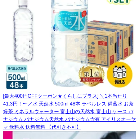
[最大400円OFFクーポン★くらしにプラス] ＼1本当たり
41.3円！〜／水 天然水 500ml 48本 ラベルレス 備蓄水 お茶
緑茶 ミネラルウォーター 富士山の天然水 富士山 ケース バ
ナジウム バナジウム天然水 バナジウム含有 アイリスオーヤ
マ 飲料水 送料無料 【代引き不可】