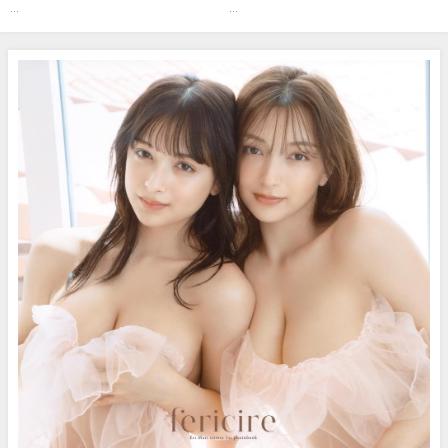
式】さんより
奥村梨穂さんより
...
...