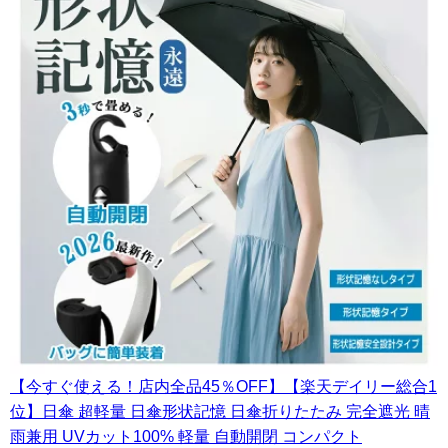
【今すぐ使える！店内全品45％OFF】【楽天デイリー総合1
位】日傘 超軽量 日傘形状記憶 日傘折りたたみ 完全遮光 晴
雨兼用 UVカット100% 軽量 自動開閉 コンパクト