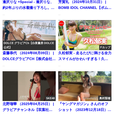
逢沢りな +Special - 逢沢りな、
芳賀礼 （2024年10月31日） |
約2年ぶりの水着撮り下ろし。
BOMB IDOL CHANNEL【ボム編
（2020年06月17日） | 週プレ
集部公式】さんより
...
...
Channel【集英社 週刊プレイボ
ーイ公式】さんより
DOLCE グラビアCh【白夜書房 DOLCE
公式】
Fカップ
斎藤恭代 （2024年08月09日） |
久松郁実 - 走るたびに弾ける全力
DOLCEグラビアCH【株式会社白
スマイルがかわいすぎる！久松
夜書房 DOLCE公式】さんより
郁実ちゃん／久松郁実「いくみ
...
...
んのスポコス ”I LOVE
SPORTS！”」 (Oct 04, 2025) |
アイドルニッポン公式YouTube
チャンネルさんより
SKE48
奥村梨穂
北野瑠華 （2025年04月25日） |
『ヤングマガジン』さんのオフ
グラビアチャンネル【双葉社公
ショット （2023年12月18日） |