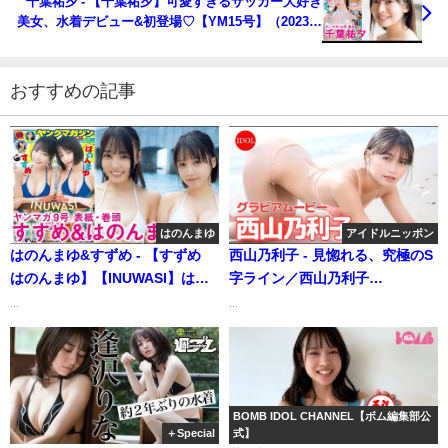
千葉祐夕 - 【千葉祐夕】可愛すぎるサッカー大好き
美女、水着デビュー&初登場♡【YM15号】（2023年
03月12日） | 講談社ヤンマガchさんより
おすすめの記事
はのんまゆ
アイドルニッポン
はのんまゆ&すずめ - 【すずめ
西山乃利子 - 見惚れる、究極のS
はのんまゆ】【INUWASI】はの
字ライン／西山乃利子
んまゆ&すずめ初表紙&巻頭【楽
「UNREAL」 (Feb 28, 2026) |
...
...
しすぎる！】 (Jan 25, 2026) | 講
アイドルニッポン公式YouTube
談社ヤンマガchさんより
チャンネルさんより
BOMB IDOL CHANNEL【ボム編集部公
＋Special
式】