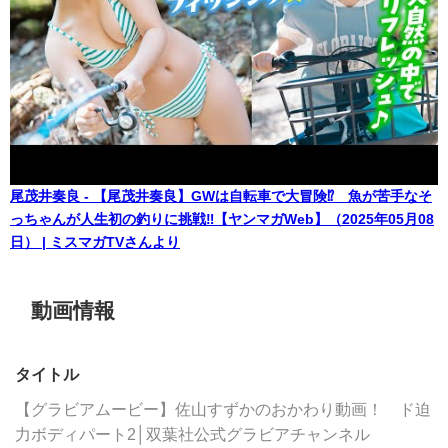
尾茂井奏良 - 【尾茂井奏良】GWは自転車で大冒険⁉️ 魚が苦手なそ
っちゃんが人生初の釣りに挑戦‼︎【ヤンマガWeb】（2025年05月08
日） | ミスマガTVさんより
動画情報
タイトル
【グラビアムービー】佐山すずかのおかわり動画！ ド迫
力ボディパート2│双葉社公式グラビアチャンネル