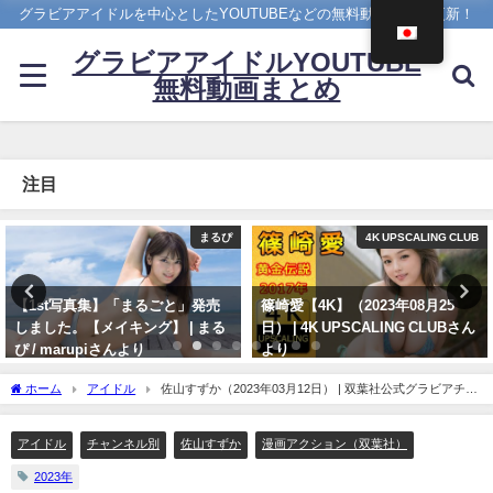
グラビアアイドルを中心としたYOUTUBEなどの無料動画を日々更新！
グラビアアイドルYOUTUBE
無料動画まとめ
注目
4K UPSCALING CLUB
ヤンジャン
篠崎愛【4K】（2023年08月25
雪平莉左 -【4Kムービーグラビ
日） | 4K UPSCALING CLUBさん
ア】２週連続表紙！令和最高の美
より
ボディ・雪平莉左ちゃんが"微笑
みの国"タイで魅せる女神の微笑
08/25/2023
ホーム
アイドル
佐山すずか（2023年03月12日） | 双葉社公式グラビアチャ
み！カラフルでビビッドな水着撮
ンネルさんより
影に最高画質で没入密着！【メイ
キング】（2023年07月06日） | ヤ
アイドル
チャンネル別
佐山すずか
漫画アクション（双葉社）
ンジャンTV【集英社ヤングジャ
2023年
ンプ公式】さんより