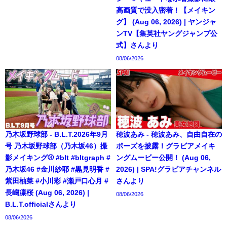
高画質で没入密着！【メイキン
グ】 (Aug 06, 2026) | ヤンジャ
ンTV【集英社ヤングジャンプ公
式】さんより
08/06/2026
乃木坂野球部 - B.L.T.2026年9月
穂波あみ - 穂波あみ、自由自在の
号 乃木坂野球部（乃木坂46）撮
ポーズを披露！グラビアメイキ
影メイキング⚾️ #blt #bltgraph #
ングムービー公開！ (Aug 06,
乃木坂46 #金川紗耶 #黒見明香 #
2026) | SPA!グラビアチャンネル
紫田柚菜 #小川彩 #瀬戸口心月 #
さんより
長嶋凛桜 (Aug 06, 2026) |
08/06/2026
B.L.T.officialさんより
08/06/2026