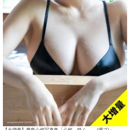
【大増量】豊島心桜写真集「心桜、咲く。」 (週プレ