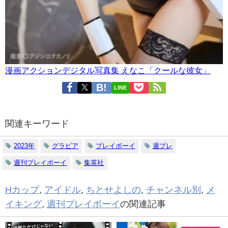
漫画アクションデジタル写真集 えなこ「クールな彼女」
LINE
関連キーワード
2023年
グラビア
プレイボーイ
週プレ
週刊プレイボーイ
集英社
Hカップ
,
アイドル
,
ちとせよしの
,
チャンネル別
,
メ
イキング
,
週刊プレイボーイ
の関連記事