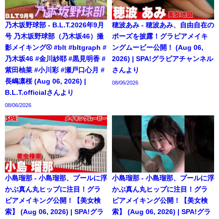
乃木坂野球部 - B.L.T.2026年9月
穂波あみ - 穂波あみ、自由自在の
号 乃木坂野球部（乃木坂46）撮
ポーズを披露！グラビアメイキ
影メイキング⚾️ #blt #bltgraph #
ングムービー公開！ (Aug 06,
乃木坂46 #金川紗耶 #黒見明香 #
2026) | SPA!グラビアチャンネル
紫田柚菜 #小川彩 #瀬戸口心月 #
さんより
長嶋凛桜 (Aug 06, 2026) |
08/06/2026
B.L.T.officialさんより
08/06/2026
小島瑠那 - 小島瑠那、プールに浮
小島瑠那 - 小島瑠那、プールに浮
かぶ真ん丸ヒップに注目！グラ
かぶ真ん丸ヒップに注目！グラ
ビアメイキング公開！【美女検
ビアメイキング公開！【美女検
索】 (Aug 06, 2026) | SPA!グラ
索】 (Aug 06, 2026) | SPA!グラ