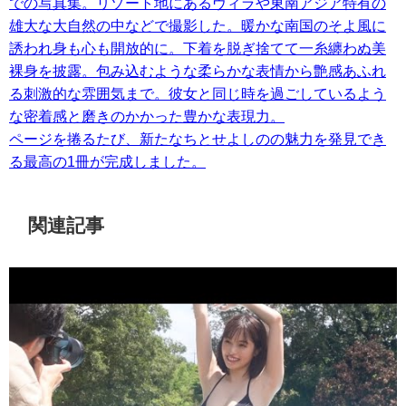
での写真集。リゾート地にあるヴィラや東南アジア特有の
雄大な大自然の中などで撮影した。暖かな南国のそよ風に
誘われ身も心も開放的に。下着を脱ぎ捨てて一糸纏わぬ美
裸身を披露。包み込むような柔らかな表情から艶感あふれ
る刺激的な雰囲気まで。彼女と同じ時を過ごしているよう
な密着感と磨きのかかった豊かな表現力。
ページを捲るたび、新たなちとせよしのの魅力を発見でき
る最高の1冊が完成しました。
関連記事