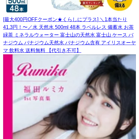
[最大400円OFFクーポン★くらしにプラス] ＼1本当たり
41.3円！〜／水 天然水 500ml 48本 ラベルレス 備蓄水 お茶
緑茶 ミネラルウォーター 富士山の天然水 富士山 ケース バ
ナジウム バナジウム天然水 バナジウム含有 アイリスオーヤ
マ 飲料水 送料無料 【代引き不可】