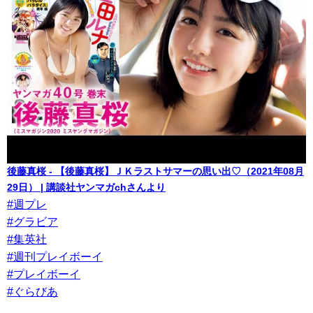
後藤真桜 - 【後藤真桜】ＪＫラストサマーの思い出♡（2021年08月
29日） | 講談社ヤンマガchさんより
#週プレ
#グラビア
#集英社
#週刊プレイボーイ
#プレイボーイ
#ぐらびあ