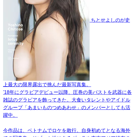
ちとせよしのが史
上最大の限界露出で挑んだ最新写真集。
'18年にグラビアデビュー以降、圧巻の美バストを武器に各
雑誌のグラビアを飾ってきた。大食いタレントやアイドル
グループ「あまいものつめあわせ」のメンバーとしても活
躍中。
今作品は、ベトナムでロケを敢行。自身初めてとなる海外