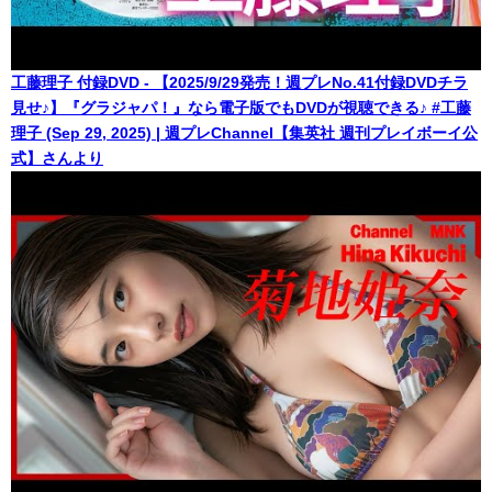
工藤理子 付録DVD - 【2025/9/29発売！週プレNo.41付録DVDチラ
見せ♪】『グラジャパ！』なら電子版でもDVDが視聴できる♪ #工藤
理子 (Sep 29, 2025) | 週プレChannel【集英社 週刊プレイボーイ公
式】さんより