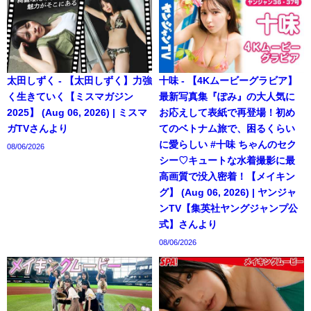
太田しずく - 【太田しずく】力強
十味 - 【4Kムービーグラビア】
く生きていく【ミスマガジン
最新写真集『ぽみ』の大人気に
2025】 (Aug 06, 2026) | ミスマ
お応えして表紙で再登場！初め
ガTVさんより
てのベトナム旅で、困るくらい
に愛らしい #十味 ちゃんのセク
08/06/2026
シー♡キュートな水着撮影に最
高画質で没入密着！【メイキン
グ】 (Aug 06, 2026) | ヤンジャ
ンTV【集英社ヤングジャンプ公
式】さんより
08/06/2026