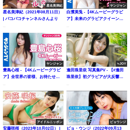
星名美津紀
ヤンジャン
星名美津紀（2021年08月11日）
白濱美兎 -【4Kムービーグラビ
| バコバコチャンネルさんより
ア】未来のグラビアクイーン！
白濱美兎ちゃんの美少女感たっ
...
...
ぷりの愛らしさとあっ！と驚く
ナイスバディにメロメロになる
水着撮影に最高画質で没入密
着！【メイキング】（2023年10
月15日） | ヤンジャンTV【集英
ヤンジャン
≒JOY
社ヤングジャンプ公式】さんよ
豊島心桜 - 【4Kムービーグラビ
逢田珠里依 写真集PV - 【#逢田
り
ア】全世界の皆様、お待たせし
珠里依】初グラビアが大反響に
てすみません！令和のグラマラ
つき、緊急アンコール撮り下ろ
...
...
スクイーン #豊島心桜 ちゃんが
し！ Jurii Aida【≒JOY】（Aug
久しぶりに登場！大人な表現力
19, 2025） | 週プレChannel【集
までつけた心桜ちゃんの水着撮
英社 週刊プレイボーイ公式】さ
影風景に没入密着！【メイキン
んより
グ】 (Aug 04, 2026) | ヤンジャ
アイドルニッポン
ピョウンジ
ンTV【集英社ヤングジャンプ公
安藤咲桜（2023年10月02日） |
ピョ・ウンジ（2022年09月13