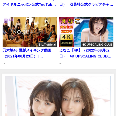
式】さんより
アイドルニッポン公式YouTube
日） | 双葉社公式グラビアチャン
チャンネルさんより
ネルさんより
...
...
B.L.T.official
4K UPSCALING CLUB
乃木坂46 撮影メイキング動画
えなこ【4K】（2022年09月02
（2021年06月23日） |
日） | 4K UPSCALING CLUBさ
B.L.T.officialさんより
んより
...
...