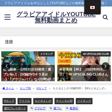
グラビアアイドルを中心としたYOUTUBEなどの無料動画を日々更新！
グラビアアイドルYOUTUBE
無料動画まとめ
注目
4K UPSCALING CLUB
写真集PV
今田美桜【4K】（2022年09月14
櫻井音乃 写真集PV - 【#櫻井音
日） | 4K UPSCALING CLUBさん
乃】21歳、音乃パイセンのオトナ
より
な挑戦ーOtono Sakurai（2023年
12月20日） | 週プレChannel【集
09/14/2022
ホーム
カップ別
Hカップ
ちとせよしの 付録DVD - 【#ちとせよしの】
英社 週刊プレイボーイ公式】さん
週プレ激推し！グラドルYouTuber② YouTube登録100万人記念特集・第10弾！～週プ
より
レSPECIAL MAKING WEEK!!～ Yoshino Chitose（2023年05月05日） | 週プレ
Hカップ
アイドル
ちとせよしの
チャンネル別
メイキング
Channel【集英社 週刊プレイボーイ公式】さんより
12/20/2023
週刊プレイボーイ
グラビア
週プレ
集英社