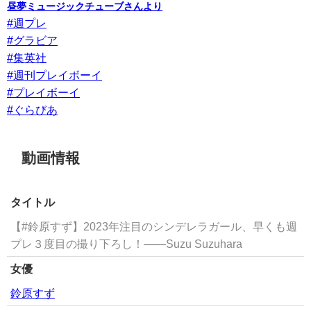
昼夢ミュージックチューブさんより
#週プレ
#グラビア
#集英社
#週刊プレイボーイ
#プレイボーイ
#ぐらびあ
動画情報
タイトル
【#鈴原すず】2023年注目のシンデレラガール、早くも週
プレ３度目の撮り下ろし！――Suzu Suzuhara
女優
鈴原すず