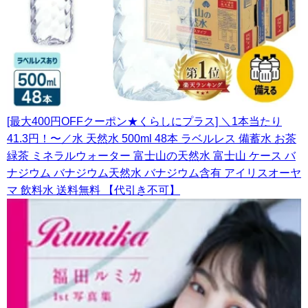
[最大400円OFFクーポン★くらしにプラス] ＼1本当たり
41.3円！〜／水 天然水 500ml 48本 ラベルレス 備蓄水 お茶
緑茶 ミネラルウォーター 富士山の天然水 富士山 ケース バ
ナジウム バナジウム天然水 バナジウム含有 アイリスオーヤ
マ 飲料水 送料無料 【代引き不可】