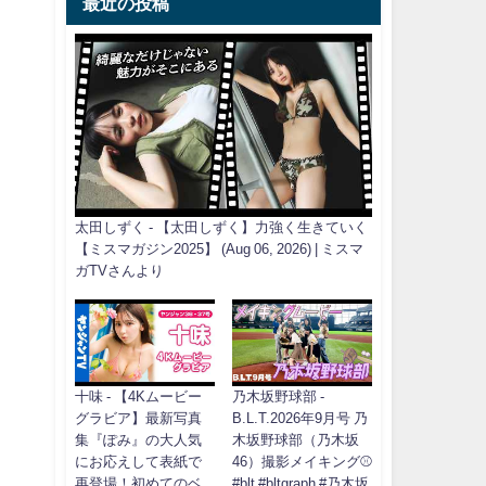
最近の投稿
太田しずく - 【太田しずく】力強く生きていく
【ミスマガジン2025】 (Aug 06, 2026) | ミスマ
ガTVさんより
十味 - 【4Kムービー
乃木坂野球部 -
グラビア】最新写真
B.L.T.2026年9月号 乃
集『ぽみ』の大人気
木坂野球部（乃木坂
にお応えして表紙で
46）撮影メイキング⚾️
再登場！初めてのベ
#blt #bltgraph #乃木坂