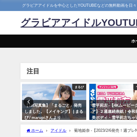
グラビアアイドルを中心としたYOUTUBEなどの無料動画を日
グラビアアイドルYOUT
ホ
注目
メイキング
まるぴ
18発売！週
【1st写真集】「まるごと」発売
雪平莉左 -【4Kムービー
チラ見せ
しました。【メイキング】 | まる
ア】２週連続表紙！令和
らDVDが
ぴ / marupiさんより
美ボディ・雪平莉左ちゃ
Hina
笑みの国"タイで魅せる
11/07/2023
5日） | 週
笑み！カラフルでビビッ
ホーム
アイドル
菊地姫奈 -【2023/2/6発売！週
 週刊プレ
着撮影に最高画質で没入
#菊地姫奈 Hina Kikuchi（2023年02月06日） | 週プレC