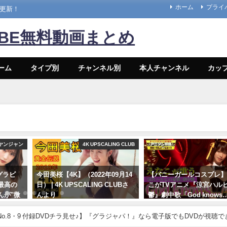
ホーム
プライ
々更新！
UBE無料動画まとめ
ーム
タイプ別
チャンネル別
本人チャンネル
カッ
ヤンジャン
4K UPSCALING CLUB
グラビ
今田美桜【4K】（2022年09月14
【バニーガールコスプレ
最高の
日） | 4K UPSCALING CLUBさ
こがTVアニメ『涼宮ハル
んが"微
んより
鬱』劇中歌「God knows
女神の微
神カバー！！
09/14/2022
ドな水
プレNo.8・9 付録DVDチラ見せ♪】『グラジャパ！』なら電子版でもDVDが視聴で
10/17/2024
密着！
hannel【集英社 週刊プレイボーイ公式】さんより