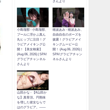
さんより
小島瑠那 - 小島瑠那、
穂波あみ - 穂波あみ、
プールに浮かぶ真ん
自由自在のポーズを
丸ヒップに注目！グ
披露！グラビアメイ
ラビアメイキング公
キングムービー公
開！【美女検索】
開！ (Aug 06, 2026) |
(Aug 06, 2026) | SPA!
SPA!グラビアチャン
グラビアチャンネル
ネルさんより
さんより
山田かな - 【#山田か
な】真骨頂。円熟味
を増した彼女ならで
はのグラビア。――