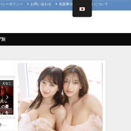
バシーポリシー
お問い合わせ
免責事項
当サイトについて
プ別
えなこ
写真集PV
4K UPSCALING
】えな
櫻井音乃 写真集PV - 【#櫻井音
篠崎愛【4K】（2023年08月
ヒの憂
乃】21歳、音乃パイセンのオト
日） | 4K UPSCALING CL
…」を
ナな挑戦ーOtono Sakurai（2023
んより
年12月20日） | 週プレ
08/25/2023
Channel【集英社 週刊プレイボ
きる♪
ーイ公式】さんより