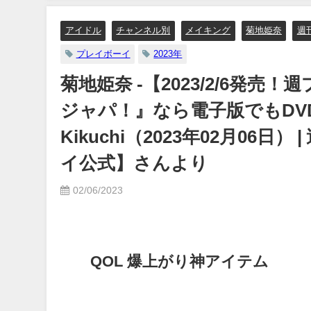
り
【メイキング】（2023年0
日） | ヤンジャンTV【
アイドル
チャンネル別
メイキング
菊地姫奈
週
ングジャンプ公式】さん
プレイボーイ
2023年
07/06/2023
菊地姫奈 -【2023/2/6発売！
ジャパ！』なら電子版でもDVDが
Kikuchi（2023年02月06日
イ公式】さんより
02/06/2023
QOL 爆上がり神アイテム