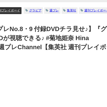
7月06
集英社ヤ
刊プレイボーイ
グラビア
週プレ
集英社
週刊プレイボー
より
週プレNo.8・9 付録DVDチラ見せ♪】『
視聴できる♪ #菊地姫奈 Hina
） | 週プレChannel【集英社 週刊プレイ