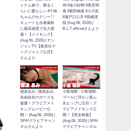
トナム旅で、困るく
46 #金川紗耶 #黒見明
らいに愛らしい #十味
香 #紫田柚菜 #小川彩
ちゃんのセクシー♡
#瀬戸口心月 #長嶋凛
キュートな水着撮影
桜 (Aug 06, 2026) |
に最高画質で没入密
B.L.T.officialさんより
着！【メイキング】
(Aug 06, 2026) | ヤン
ジャンTV【集英社ヤ
ングジャンプ公式】
さんより
穂波あみ - 穂波あみ、
小島瑠那 - 小島瑠那、
自由自在のポーズを
プールに浮かぶ真ん
披露！グラビアメイ
丸ヒップに注目！グ
キングムービー公
ラビアメイキング公
開！ (Aug 06, 2026) |
開！【美女検索】
SPA!グラビアチャン
(Aug 06, 2026) | SPA!
ネルさんより
グラビアチャンネル