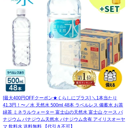
[最大400円OFFクーポン★くらしにプラス] ＼1本当たり
41.3円！〜／水 天然水 500ml 48本 ラベルレス 備蓄水 お茶
緑茶 ミネラルウォーター 富士山の天然水 富士山 ケース バ
ナジウム バナジウム天然水 バナジウム含有 アイリスオーヤ
マ 飲料水 送料無料 【代引き不可】