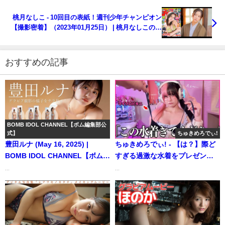
桃月なしこ - 10回目の表紙！週刊少年チャンピオン
【撮影密着】（2023年01月25日） | 桃月なしこのな
んかやるちゃんねるさんより
おすすめの記事
BOMB IDOL CHANNEL【ボム編集部公
式】
ちゅきめろでぃ!
豊田ルナ (May 16, 2025) |
ちゅきめろでぃ! - 【は？】際ど
BOMB IDOL CHANNEL【ボム編
すぎる過激な水着をプレゼント
集部公式】さんより
して着させたら... (Nov 19,
...
...
2024) | ちゅきめろでぃ!さんより