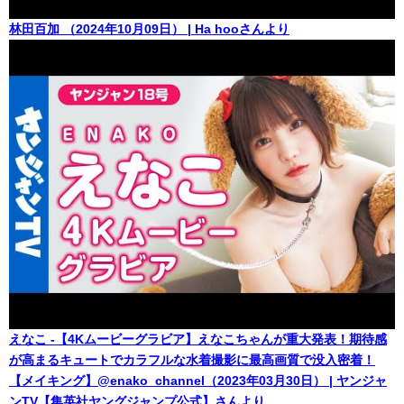
林田百加 （2024年10月09日） | Ha hooさんより
えなこ -【4Kムービーグラビア】えなこちゃんが重大発表！期待感
が高まるキュートでカラフルな水着撮影に最高画質で没入密着！
【メイキング】@enako_channel（2023年03月30日） | ヤンジャ
ンTV【集英社ヤングジャンプ公式】さんより