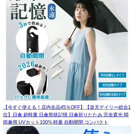
【今すぐ使える！店内全品45％OFF】【楽天デイリー総合1
位】日傘 超軽量 日傘形状記憶 日傘折りたたみ 完全遮光 晴
雨兼用 UVカット100% 軽量 自動開閉 コンパクト