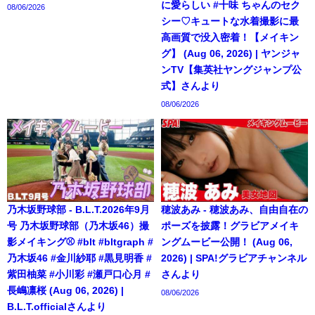
に愛らしい #十味 ちゃんのセク
08/06/2026
シー♡キュートな水着撮影に最
高画質で没入密着！【メイキン
グ】 (Aug 06, 2026) | ヤンジャ
ンTV【集英社ヤングジャンプ公
式】さんより
08/06/2026
乃木坂野球部 - B.L.T.2026年9月
穂波あみ - 穂波あみ、自由自在の
号 乃木坂野球部（乃木坂46）撮
ポーズを披露！グラビアメイキ
影メイキング⚾️ #blt #bltgraph #
ングムービー公開！ (Aug 06,
乃木坂46 #金川紗耶 #黒見明香 #
2026) | SPA!グラビアチャンネル
紫田柚菜 #小川彩 #瀬戸口心月 #
さんより
長嶋凛桜 (Aug 06, 2026) |
08/06/2026
B.L.T.officialさんより