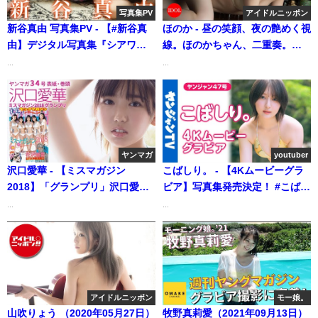
写真集PV
アイドルニッポン
新谷真由 写真集PV - 【#新谷真
ほのか - 昼の笑顔、夜の艶めく視
由】デジタル写真集『シアワセ
線。ほのかちゃん、二重奏。／
ノカタチ』好評発売中！―Mayu
ほのか「かほりほのか」 (Dec
...
...
Niiya（2024年03月04日） | 週プ
21, 2025) | アイドルニッポン公
レChannel【集英社 週刊プレイ
式YouTubeチャンネルさんより
ボーイ公式】さんより
ヤンマガ
youtuber
沢口愛華 - 【ミスマガジン
こばしり。 - 【4Kムービーグラ
2018】「グランプリ」沢口愛華
ビア】写真集発売決定！ #こばし
のフレッシュでたわわな初グラ
り。ちゃんが過去一番のエモく
...
...
ビア!!【ヤンマガ34号】（2018
てキュートなグラビアに挑戦！
年07月23日） | 講談社ヤンマガ
素の表情にあふれ、美しさが増
chさんより
すばかりの水着撮影に最高画質
で没入密着！【メイキング】
(Oct 23, 2025) | ヤンジャン
アイドルニッポン
モー娘。
TV【集英社ヤングジャンプ公
山吹りょう （2020年05月27日）
牧野真莉愛（2021年09月13日）
式】さんより