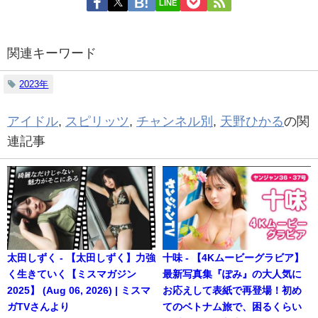
LINE
関連キーワード
2023年
アイドル
,
スピリッツ
,
チャンネル別
,
天野ひかる
の関
連記事
太田しずく - 【太田しずく】力強
十味 - 【4Kムービーグラビア】
く生きていく【ミスマガジン
最新写真集『ぽみ』の大人気に
2025】 (Aug 06, 2026) | ミスマ
お応えして表紙で再登場！初め
ガTVさんより
てのベトナム旅で、困るくらい