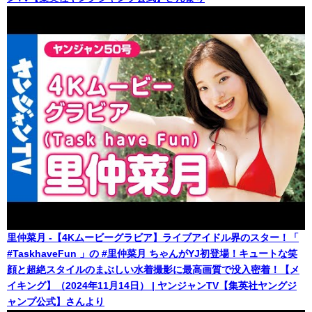
里仲菜月 -【4Kムービーグラビア】ライブアイドル界のスター！「
#TaskhaveFun 」の #里仲菜月 ちゃんがYJ初登場！キュートな笑
顔と超絶スタイルのまぶしい水着撮影に最高画質で没入密着！【メ
イキング】（2024年11月14日） | ヤンジャンTV【集英社ヤングジ
ャンプ公式】さんより