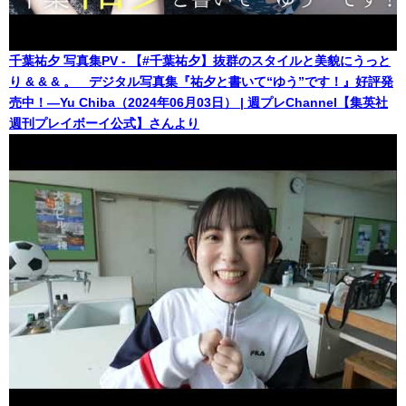
千葉祐夕 写真集PV - 【#千葉祐夕】抜群のスタイルと美貌にうっと
り & & & 。 デジタル写真集『祐夕と書いて“ゆう”です！』好評発
売中！―Yu Chiba（2024年06月03日） | 週プレChannel【集英社
週刊プレイボーイ公式】さんより