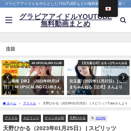
グラビアアイドルを中心としたYOUTUBEなどの無料動画を日々更新！
グラビアアイドルYOUTUBE
無料動画まとめ
注目
【兒玉遥公式】はるっぴちゃんねる
Hカップ
兒玉遥（2022年11月27日） | こだ
ちとせよしの - 【解禁】写真集
まちゃんねる【公式】さんより
「ただいま」過去最大露出な写真
集ができました（2024年07月26
11/27/2022
日） | よしのんチャンネルさんよ
ホーム
アイドル
天野ひかる（2023年01月25日） | スピリッツTubeさんより
り
07/26/2024
アイドル
スピリッツ
チャンネル別
天野ひかる
2023年
天野ひかる（2023年01月25日） | スピリッツ