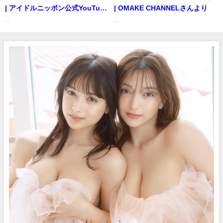
| アイドルニッポン公式YouTube
| OMAKE CHANNELさんより
チャンネルさんより
...
...