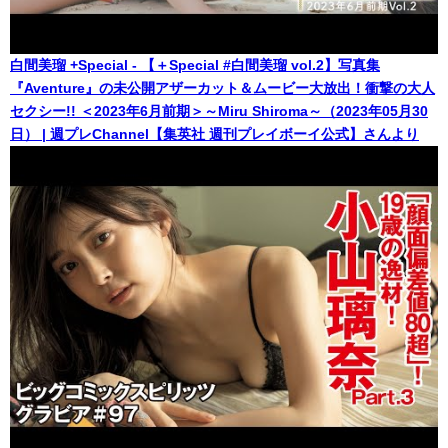
白間美瑠 +Special - 【＋Special #白間美瑠 vol.2】写真集
『Aventure』の未公開アザーカット＆ムービー大放出！衝撃の大人
セクシー!! ＜2023年6月前期＞～Miru Shiroma～（2023年05月30
日） | 週プレChannel【集英社 週刊プレイボーイ公式】さんより