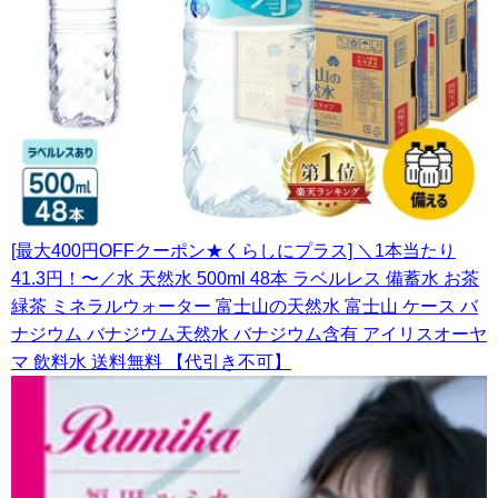
[最大400円OFFクーポン★くらしにプラス] ＼1本当たり
41.3円！〜／水 天然水 500ml 48本 ラベルレス 備蓄水 お茶
緑茶 ミネラルウォーター 富士山の天然水 富士山 ケース バ
ナジウム バナジウム天然水 バナジウム含有 アイリスオーヤ
マ 飲料水 送料無料 【代引き不可】