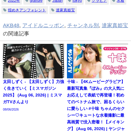
2022年
gravure
Japan
tokyo
グラビア
水着
煌めきアンフォレント
達家真姫宝
AKB48
,
アイドルニッポン
,
チャンネル別
,
達家真姫宝
の関連記事
太田しずく - 【太田しずく】力強
十味 - 【4Kムービーグラビア】
く生きていく【ミスマガジン
最新写真集『ぽみ』の大人気に
2025】 (Aug 06, 2026) | ミスマ
お応えして表紙で再登場！初め
ガTVさんより
てのベトナム旅で、困るくらい
に愛らしい #十味 ちゃんのセク
08/06/2026
シー♡キュートな水着撮影に最
高画質で没入密着！【メイキン
グ】 (Aug 06, 2026) | ヤンジャ