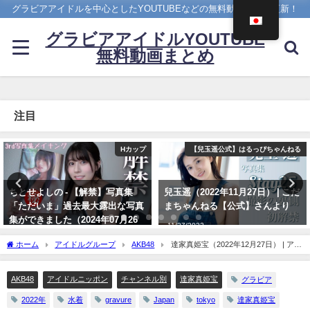
グラビアアイドルを中心としたYOUTUBEなどの無料動画を日々更新！
グラビアアイドルYOUTUBE
無料動画まとめ
注目
【兒玉遥公式】はるっぴちゃんねる
写真集PV
兒玉遥（2022年11月27日） | こだ
櫻井音乃 写真集PV - 【#櫻井音
まちゃんねる【公式】さんより
乃】21歳、音乃パイセンのオトナ
な挑戦ーOtono Sakurai（2023年
11/27/2022
12月20日） | 週プレChannel【集
ホーム
アイドルグループ
AKB48
達家真姫宝（2022年12月27日） | アイ
英社 週刊プレイボーイ公式】さん
ドルニッポン公式YouTubeチャンネルさんより
より
AKB48
アイドルニッポン
チャンネル別
達家真姫宝
グラビア
12/20/2023
2022年
水着
gravure
Japan
tokyo
達家真姫宝