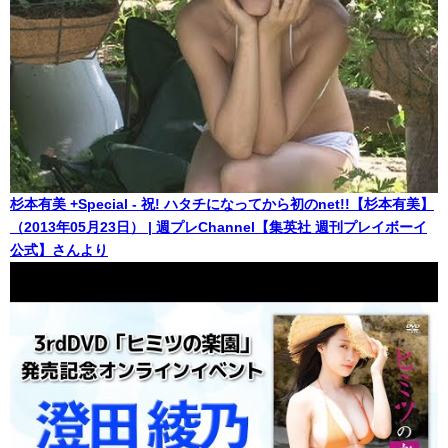
杉本有美 +Special - 祝! ハタチになってから初のnet!!【杉本有美】
（2013年05月23日） | 週プレChannel【集英社 週刊プレイボーイ
公式】さんより