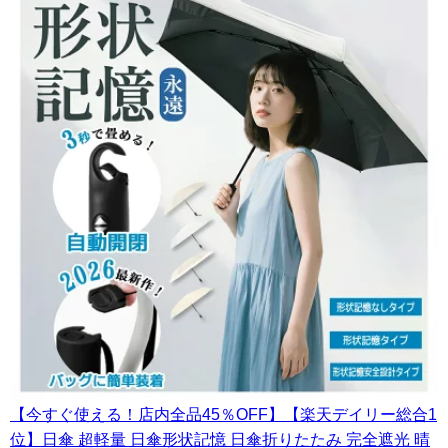
【今すぐ使える！店内全品45％OFF】【楽天デイリー総合1
位】日傘 超軽量 日傘形状記憶 日傘折りたたみ 完全遮光 晴