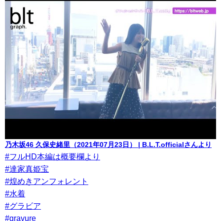
乃木坂46 久保史緒里（2021年07月23日） | B.L.T.officialさんより
#フルHD本編は概要欄より
#達家真姫宝
#煌めきアンフォレント
#水着
#グラビア
#gravure