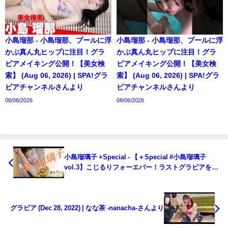
小島瑠那 - 小島瑠那、プールに浮
小島瑠那 - 小島瑠那、プールに浮
かぶ真ん丸ヒップに注目！グラ
かぶ真ん丸ヒップに注目！グラ
ビアメイキング公開！【美女検
ビアメイキング公開！【美女検
索】 (Aug 06, 2026) | SPA!グラ
索】 (Aug 06, 2026) | SPA!グラ
ビアチャンネルさんより
ビアチャンネルさんより
08/06/2026
08/06/2026
小島瑠璃子 +Special - 【＋Special #小島瑠璃子
vol.3】こじるりフォーエバー！ラストグラビアを目
に焼き付けろ‼︎ ＜2022年12月後期＞～Ruriko
Kojima～（2022年12月27日） | 週プレChannel【集
英社 週刊プレイボーイ公式】さんより
グラビア (Dec 28, 2022) | なな茶 -nanacha-さんより