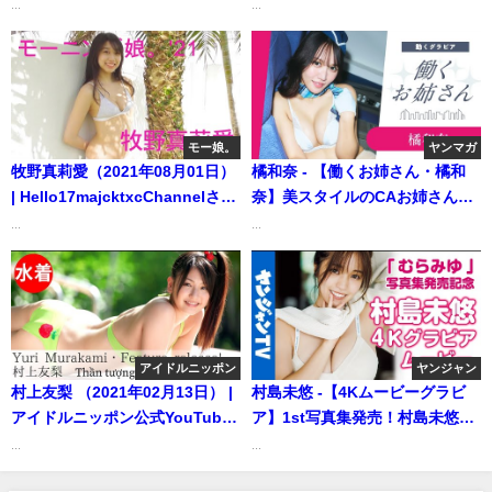
プ。８年ぶりの登場！ デジタ
グ】 (Jul 17, 2026) | グラビアン
...
...
ル写真集『帰ってきた“まいぷり
エイジch【KADOKAWAドラゴ
ん”』好評発売中！ Mai
ンエイジ公式CH】さんより
Nishida（2025年03月04日） |
週プレChannel【集英社 週刊プ
レイボーイ公式】さんより
モー娘。
ヤンマガ
牧野真莉愛（2021年08月01日）
橘和奈 - 【働くお姉さん・橘和
| Hello17majcktxcChannelさん
奈】美スタイルのCAお姉さん
より
❤️ 飛行機の中でのお仕事風景
...
...
をのぞき見！ (Dec 08, 2025) |
講談社ヤンマガchさんより
アイドルニッポン
ヤンジャン
村上友梨 （2021年02月13日） |
村島未悠 -【4Kムービーグラビ
アイドルニッポン公式YouTube
ア】1st写真集発売！村島未悠ち
チャンネルさんより
ゃんの神ボディと見る人を幸せ
...
...
にする癒しの笑顔にトキめく