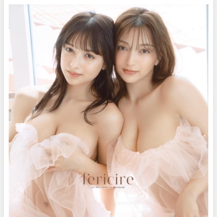
2022年最幸の写真集の水着撮影
に没入密着！【メイキング】
@miyu_murashima（2022年12
月07日） | ヤンジャンTV【集英
社ヤングジャンプ公式】さんよ
り