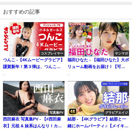
おすすめの記事
コスプレイヤー
ヤンマガ
つんこ -【4Kムービーグラビア】
福田ひなた - 【福田ひなた】大ボ
謹賀新年！第３弾は、つんこち
リューム動画をお届け！【可憐
ゃん！キュートでバニーなハネ
なアイボリー】 (Oct 19, 2025) |
...
...
ルガールズ2023の華やかな水着
講談社ヤンマガchさんより
撮影に最高画質で没入密着【メ
イキング】@ppe2652（2023年
01月06日） | ヤンジャンTV【集
英社ヤングジャンプ公式】さん
写真集PV
グラビアエイジ
より
西田麻衣 写真集PV - 【#西田麻
結那 - 【4Kグラビア】結那と一
衣】元祖 & 妹系はんなりＩカッ
緒にホームパーティ♫【メイキン