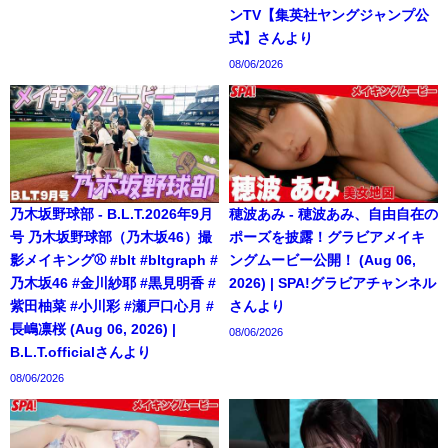
ンTV【集英社ヤングジャンプ公
式】さんより
08/06/2026
乃木坂野球部 - B.L.T.2026年9月
穂波あみ - 穂波あみ、自由自在の
号 乃木坂野球部（乃木坂46）撮
ポーズを披露！グラビアメイキ
影メイキング⚾️ #blt #bltgraph #
ングムービー公開！ (Aug 06,
乃木坂46 #金川紗耶 #黒見明香 #
2026) | SPA!グラビアチャンネル
紫田柚菜 #小川彩 #瀬戸口心月 #
さんより
長嶋凛桜 (Aug 06, 2026) |
08/06/2026
B.L.T.officialさんより
08/06/2026