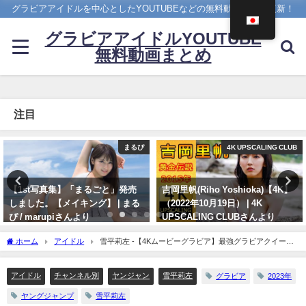
グラビアアイドルを中心としたYOUTUBEなどの無料動画を日々更新！
グラビアアイドルYOUTUBE
無料動画まとめ
注目
4K UPSCALING CLUB
メイキング
吉岡里帆(Riho Yoshioka)【4K】
菊地姫奈 - 【2023/12/18発売！週
（2022年10月19日） | 4K
プレNo.1・2付録DVDチラ見せ
UPSCALING CLUBさんより
♪】『グラジャパ！』ならDVDが
視聴できる♪ #菊地姫奈 Hina
10/19/2022
ホーム
アイドル
雪平莉左 -【4Kムービーグラビア】最強グラビアクイー
Kikuchi（2023年12月15日） | 週
ン！雪平莉左ちゃんの令和を沸かせる美ボディと癒しの微笑みに魅せられる超美麗水
プレChannel【集英社 週刊プレイ
着撮影に最高画質で没入密着！【メイキング】（2023年06月29日） | ヤンジャン
ボーイ公式】さんより
アイドル
チャンネル別
ヤンジャン
雪平莉左
グラビア
2023年
TV【集英社ヤングジャンプ公式】さんより
12/15/2023
ヤングジャンプ
雪平莉左