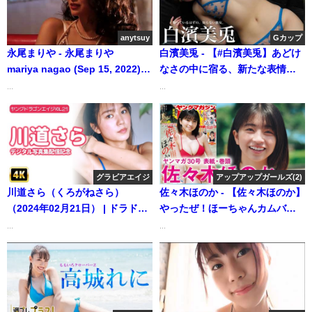
anytsuy
Gカップ
永尾まりや - 永尾まりや
白濱美兎 - 【#白濱美兎】あどけ
mariya nagao (Sep 15, 2022) |
なさの中に宿る、新たな表情を
anytsuyさんより
たっぷりと。――デジタル写真
...
...
集『知っているはずの、知らな
い彼女。』好評発売中！ Miu
Shirahama (Jul 07, 2026) | 週プ
レChannel【集英社 週刊プレイ
ボーイ公式】さんより
グラビアエイジ
アップアップガールズ(2)
川道さら（くろがねさら）
佐々木ほのか - 【佐々木ほのか】
（2024年02月21日） | ドラドラ
やったぜ！ほーちゃんカムバッ
プラス【KADOKAWAドラゴンエ
ク♡【2024年YM30号】（2024
...
...
イジ公式マンガ動画CH】さんよ
年06月21日） | 講談社ヤンマガ
り
chさんより