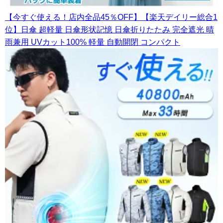
【今すぐ使える！店内全品45％OFF】【楽天デイリー総合1
位】日傘 超軽量 日傘形状記憶 日傘折りたたみ 完全遮光 晴
雨兼用 UVカット100% 軽量 自動開閉 コンパクト