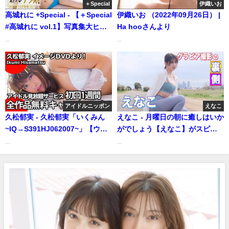
＋Special
伊織いお
高城れに +Special - 【＋Special
伊織いお （2022年09月26日） |
#高城れに vol.1】写真集大ヒッ
Ha hooさんより
ト発売中！アザーカットとメイ
...
...
キングムービーをたっぷりお届
け♪ ＜2023年10月後期＞
―Reni Takagi（2023年10月15
日） | 週プレChannel【集英社
週刊プレイボーイ公式】さんよ
アイドルニッポン
えなこ
り
久松郁実 - 久松郁実「いくみん
えなこ - 月曜日の朝に癒しはいか
~IQ→S391HJ062007~」【ウェ
がでしょう【えなこ】がスピリ
ディング編】（2021年07月30
ッツ本誌の巻頭グラビアに登場
...
...
日） | アイドルニッポン公式
(Apr 26, 2026) | スピリッツ
YouTubeチャンネルさんより
Tubeさんより