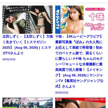
太田しずく - 【太田しずく】力強
十味 - 【4Kムービーグラビア】
く生きていく【ミスマガジン
最新写真集『ぽみ』の大人気に
2025】 (Aug 06, 2026) | ミスマ
お応えして表紙で再登場！初め
ガTVさんより
てのベトナム旅で、困るくらい
に愛らしい #十味 ちゃんのセク
08/06/2026
シー♡キュートな水着撮影に最
高画質で没入密着！【メイキン
グ】 (Aug 06, 2026) | ヤンジャ
ンTV【集英社ヤングジャンプ公
式】さんより
08/06/2026