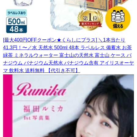
[最大400円OFFクーポン★くらしにプラス] ＼1本当たり
41.3円！〜／水 天然水 500ml 48本 ラベルレス 備蓄水 お茶
緑茶 ミネラルウォーター 富士山の天然水 富士山 ケース バ
ナジウム バナジウム天然水 バナジウム含有 アイリスオーヤ
マ 飲料水 送料無料 【代引き不可】