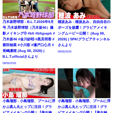
乃木坂野球部 - B.L.T.2026年9月
穂波あみ - 穂波あみ、自由自在の
号 乃木坂野球部（乃木坂46）撮
ポーズを披露！グラビアメイキ
影メイキング⚾️ #blt #bltgraph #
ングムービー公開！ (Aug 06,
乃木坂46 #金川紗耶 #黒見明香 #
2026) | SPA!グラビアチャンネル
紫田柚菜 #小川彩 #瀬戸口心月 #
さんより
長嶋凛桜 (Aug 06, 2026) |
08/06/2026
B.L.T.officialさんより
08/06/2026
小島瑠那 - 小島瑠那、プールに浮
小島瑠那 - 小島瑠那、プールに浮
かぶ真ん丸ヒップに注目！グラ
かぶ真ん丸ヒップに注目！グラ
ビアメイキング公開！【美女検
ビアメイキング公開！【美女検