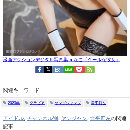
漫画アクションデジタル写真集 えなこ「クールな彼女」
LINE
関連キーワード
2023年
グラビア
ヤングジャンプ
雪平莉左
アイドル
,
チャンネル別
,
ヤンジャン
,
雪平莉左
の関連
記事