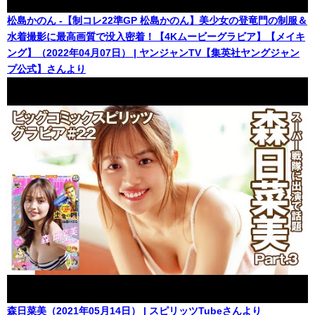
松島かのん -【制コレ22準GP 松島かのん】美少女の登竜門の制服＆
水着撮影に最高画質で没入密着！【4Kムービーグラビア】【メイキ
ング】（2022年04月07日） | ヤンジャンTV【集英社ヤングジャン
プ公式】さんより
森日菜美（2021年05月14日） | スピリッツTubeさんより