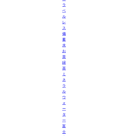
ラ
ベ
ル
レ
ス
備
蓄
水
お
茶
緑
茶
ミ
ネ
ラ
ル
ウ
ォ
ー
タ
ー
富
士