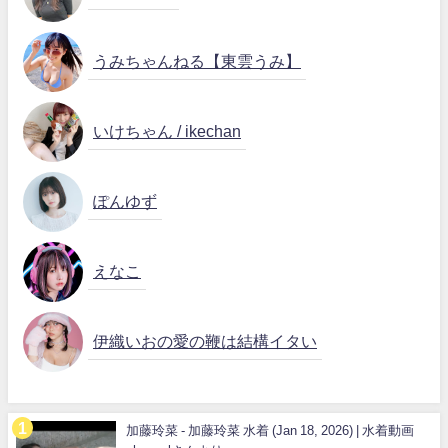
うみちゃんねる【東雲うみ】
いけちゃん / ikechan
ぽんゆず
えなこ
伊織いおの愛の鞭は結構イタい
加藤玲菜 - 加藤玲菜 水着 (Jan 18, 2026) | 水着動画