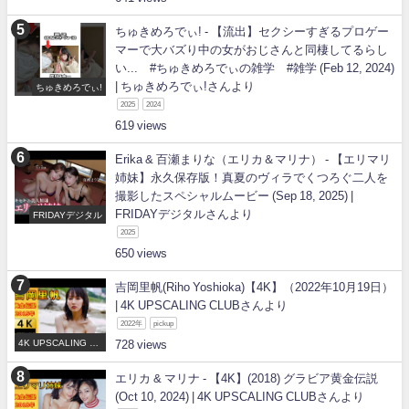
ちゅきめろでぃ! - 【流出】セクシーすぎるプロゲー
マーで大バズり中の女がおじさんと同棲してるらし
い... #ちゅきめろでぃの雑学 #雑学 (Feb 12, 2024)
| ちゅきめろでぃ!さんより
ちゅきめろでぃ!
2025
2024
619
Erika & 百瀬まりな（エリカ＆マリナ） - 【エリマリ
姉妹】永久保存版！真夏のヴィラでくつろぐ二人を
撮影したスペシャルムービー (Sep 18, 2025) |
FRIDAYデジタルさんより
FRIDAYデジタル
2025
650
吉岡里帆(Riho Yoshioka)【4K】（2022年10月19日）
| 4K UPSCALING CLUBさんより
2022年
pickup
4K UPSCALING CL
728
UB
エリカ & マリナ - 【4K】(2018) グラビア黄金伝説
(Oct 10, 2024) | 4K UPSCALING CLUBさんより