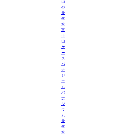
山
の
天
然
水
富
士
山
ケ
ー
ス
バ
ナ
ジ
ウ
ム
バ
ナ
ジ
ウ
ム
天
然
水