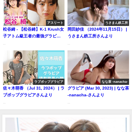
アスリート
うさまん鉄工所
松谷綺 - 【松谷綺】K-1 Krush女
岡田紗佳 （2024年11月15日） |
子アトム級王者の最強グラビ
うさまん鉄工所さんより
ア！【2023年YM18号】（2023
...
...
年12月10日） | 講談社ヤンマガ
chさんより
ラブポップグラビア
なな茶 -nanacha-
佐々木萌香 （Jul 31, 2024） | ラ
グラビア (Mar 30, 2023) | なな茶
ブポップグラビアさんより
-nanacha-さんより
...
...