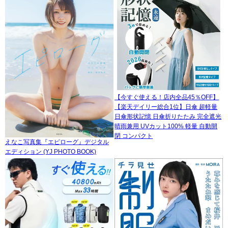
【今すぐ使える！店内全品45％OFF】
【楽天デイリー総合1位】日傘 超軽量
日傘形状記憶 日傘折りたたみ 完全遮光
晴雨兼用 UVカット100% 軽量 自動開
閉 コンパクト
えなこ写真集『エピローグ』デジタル
エディション (YJ PHOTO BOOK)