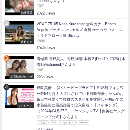
channelさんより
2026
加藤玲菜
2022
VPXF-75105 Kana Kurashina 倉科カナ – Beach
Angels ビーチエンジェルズ 倉科カナ in サウス・ス
トラドブローク島 Blu-ray
倉科カナ
2012年
1049
溝端葵 髙野真央 - 高野 溝端 水着 2 (Dec 19, 2025) | 水
着動画channelさんより
2025
水着動画channel
993
野咲美優 - 【4Kムービーグラビア】SNS総フォロワ
ー数84万超！大注目されている野咲美優ちゃんのお
茶目で可愛くて抜群のスタイルを披露した初めての
水着撮影に最高画質で没入密着！【メイキング】
ヤンジャン
（2024年04月27日） | ヤンジャンTV【集英社ヤング
ジャンプ公式】さんより
グラビア
2024
ヤングジャンプ
4kultrahd
641