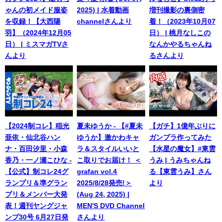
ゃんの初メイド服姿
2025) | 水着動画
増刊撮影の裏側密
を収録！【大西陽
channelさんより
着！（2023年10月07
羽】（2024年12月05
日） | 桃月なしこの
日） | ミスマガTVさ
なんかやるちゃんね
んより
るさんより
【2024制コレ】稲光
夏未ゆうか - 【#夏未
【ガチ】1億年ぶりに
亜依・仙北谷ハン
ゆうか】激かわキャ
ガンプラ作ってみた
ナ・百田汐里・小森
ラ＆スタイルいいと
【水星の魔女】#東雲
香乃・一ノ瀬こひな -
こ取りでお届け！ ＜
うみ | うみちゃんね
【公式】制コレ24グ
grafan vol.4
る【東雲うみ】さん
ランプリ＆準グラン
2025/8/28発売!＞
より
プリ＆メンバー大発
(Aug 24, 2025) |
表！週刊ヤングジャ
MEN'S DVD Channel
ンプ30号 6月27日発
さんより