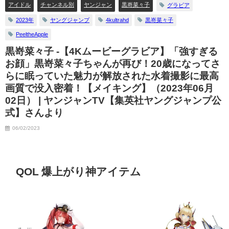
アイドル
チャンネル別
ヤンジャン
黒嵜菜々子
グラビア
ングジャンプ公式】さんより
2023年
ヤングジャンプ
4kultrahd
黒嵜菜々子
PeeltheApple
黒嵜菜々子 -【4Kムービーグラビア】「強すぎる
お顔」黒嵜菜々子ちゃんが再び！20歳になってさ
らに眠っていた魅力が解放された水着撮影に最高
画質で没入密着！【メイキング】（2023年06月
02日） | ヤンジャンTV【集英社ヤングジャンプ公
式】さんより
06/02/2023
QOL 爆上がり神アイテム