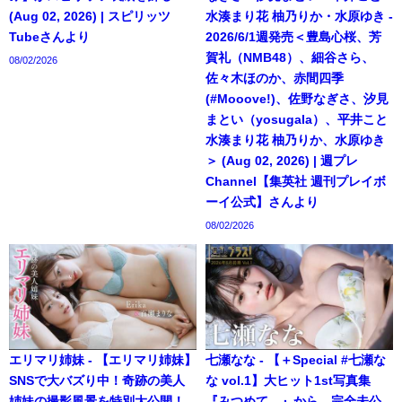
(Aug 02, 2026) | スピリッツ
水湊まり花 柚乃りか・水原ゆき -
Tubeさんより
2026/6/1週発売＜豊島心桜、芳
賀礼（NMB48）、細谷さら、
08/02/2026
佐々木ほのか、赤間四季
(#Mooove!)、佐野なぎさ、汐見
まとい（yosugala）、平井こと
水湊まり花 柚乃りか、水原ゆき
＞ (Aug 02, 2026) | 週プレ
Channel【集英社 週刊プレイボ
ーイ公式】さんより
08/02/2026
エリマリ姉妹 - 【エリマリ姉妹】
七瀬なな - 【＋Special #七瀬な
SNSで大バズり中！奇跡の美人
な vol.1】大ヒット1st写真集
姉妹の撮影風景を特別大公開！
『みつめて。』から、完全未公