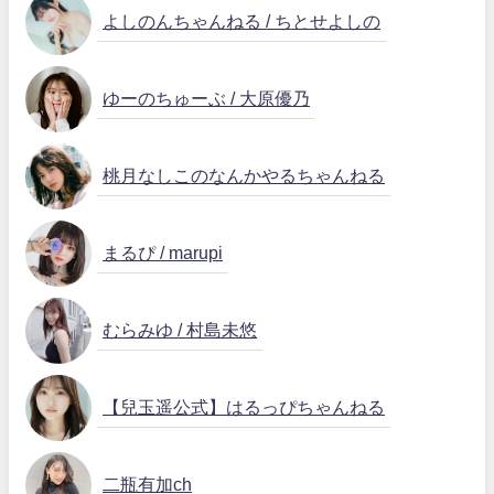
よしのんちゃんねる / ちとせよしの
ゆーのちゅーぶ / 大原優乃
桃月なしこのなんかやるちゃんねる
まるぴ / marupi
むらみゆ / 村島未悠
【兒玉遥公式】はるっぴちゃんねる
二瓶有加ch