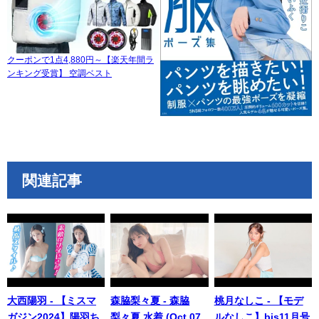
クーポンで1点4,880円～【楽天年間ラ
ンキング受賞】 空調ベスト
関連記事
大西陽羽 - 【ミスマ
森脇梨々夏 - 森脇
桃月なしこ - 【モデ
ガジン2024】陽羽ち
梨々夏 水着 (Oct 07,
ルなしこ】bis11月号