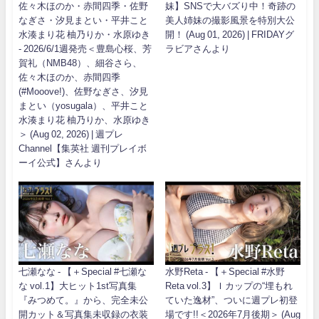
佐々木ほのか・赤間四季・佐野
妹】SNSで大バズり中！奇跡の
なぎさ・汐見まとい・平井こと
美人姉妹の撮影風景を特別大公
水湊まり花 柚乃りか・水原ゆき
開！ (Aug 01, 2026) | FRIDAYグ
- 2026/6/1週発売＜豊島心桜、芳
ラビアさんより
賀礼（NMB48）、細谷さら、
佐々木ほのか、赤間四季
(#Mooove!)、佐野なぎさ、汐見
まとい（yosugala）、平井こと
水湊まり花 柚乃りか、水原ゆき
＞ (Aug 02, 2026) | 週プレ
Channel【集英社 週刊プレイボ
ーイ公式】さんより
七瀬なな - 【＋Special #七瀬な
水野Reta - 【＋Special #水野
な vol.1】大ヒット1st写真集
Reta vol.3】Ｉカップの“埋もれ
『みつめて。』から、完全未公
ていた逸材”、ついに週プレ初登
開カット＆写真集未収録の衣装
場です!!＜2026年7月後期＞ (Aug