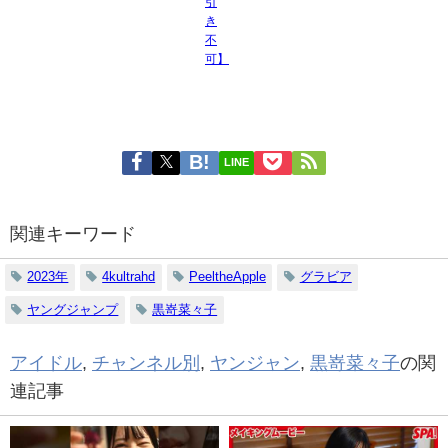
引
き
不
可】
LINE
関連キーワード
2023年
4kultrahd
PeeltheApple
グラビア
ヤングジャンプ
黒嵜菜々子
アイドル
,
チャンネル別
,
ヤンジャン
,
黒嵜菜々子
の関
連記事