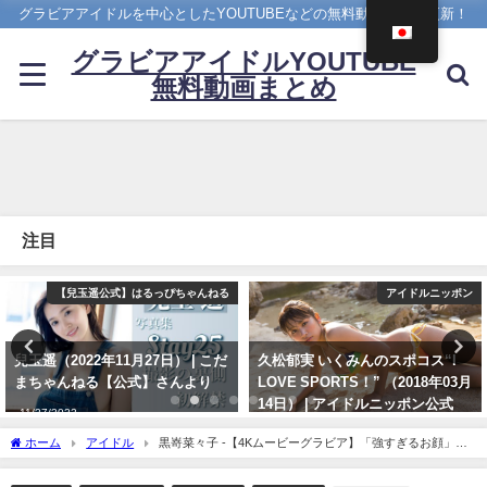
グラビアアイドルを中心としたYOUTUBEなどの無料動画を日々更新！
グラビアアイドルYOUTUBE
無料動画まとめ
注目
る
アイドルニッポン
4K UPSCALING CLU
だ
久松郁実 いくみんのスポコス“I
吉岡里帆(Riho Yoshioka)【4K】
LOVE SPORTS！” （2018年03月
（2022年10月19日） | 4K
14日） | アイドルニッポン公式
UPSCALING CLUBさんより
YouTubeチャンネルさんより
10/19/2022
ホーム
アイドル
黒嵜菜々子 -【4Kムービーグラビア】「強すぎるお顔」黒
07/14/2024
嵜菜々子ちゃんが再び！20歳になってさらに眠っていた魅力が解放された水着撮影に
最高画質で没入密着！【メイキング】（2023年06月02日） | ヤンジャンTV【集英社ヤ