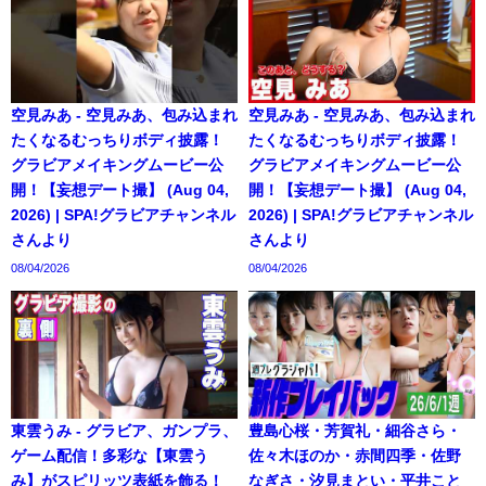
空見みあ - 空見みあ、包み込まれ
空見みあ - 空見みあ、包み込まれ
たくなるむっちりボディ披露！
たくなるむっちりボディ披露！
グラビアメイキングムービー公
グラビアメイキングムービー公
開！【妄想デート撮】 (Aug 04,
開！【妄想デート撮】 (Aug 04,
2026) | SPA!グラビアチャンネル
2026) | SPA!グラビアチャンネル
さんより
さんより
08/04/2026
08/04/2026
東雲うみ - グラビア、ガンプラ、
豊島心桜・芳賀礼・細谷さら・
ゲーム配信！多彩な【東雲う
佐々木ほのか・赤間四季・佐野
み】がスピリッツ表紙を飾る！
なぎさ・汐見まとい・平井こと