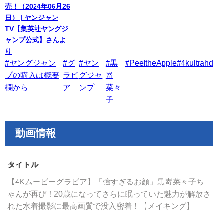
売！（2024年06月26
日） | ヤンジャン
TV【集英社ヤングジ
ャンプ公式】さんよ
り
#ヤングジャン
#グ
#ヤン
#黒
#PeeltheApple
#4kultrahd
プの購入は概要
ラビ
グジャ
嵜
欄から
ア
ンプ
菜々
子
動画情報
タイトル
【4Kムービーグラビア】「強すぎるお顔」黒嵜菜々子ち
ゃんが再び！20歳になってさらに眠っていた魅力が解放さ
れた水着撮影に最高画質で没入密着！【メイキング】