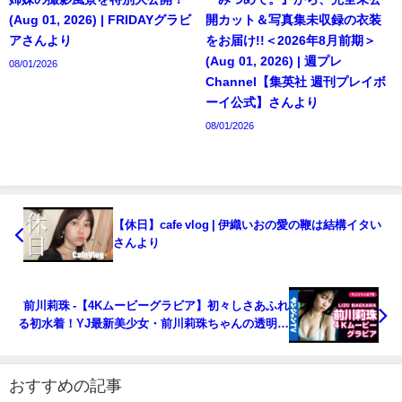
(Aug 01, 2026) | FRIDAYグラビ
開カット＆写真集未収録の衣装
アさんより
をお届け!!＜2026年8月前期＞
(Aug 01, 2026) | 週プレ
08/01/2026
Channel【集英社 週刊プレイボ
ーイ公式】さんより
08/01/2026
【休日】cafe vlog | 伊織いおの愛の鞭は結構イタい
さんより
前川莉珠 -【4Kムービーグラビア】初々しさあふれ
る初水着！YJ最新美少女・前川莉珠ちゃんの透明感
あふれる水着撮影に最高画質で没入密着！【メイキ
ング】（2023年06月03日） | ヤンジャンTV【集英社
ヤングジャンプ公式】さんより
おすすめの記事