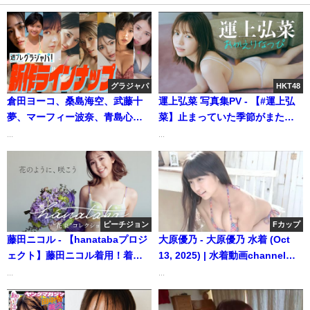
グラジャパ
HKT48
倉田ヨーコ、桑島海空、武藤十
運上弘菜 写真集PV - 【#運上弘
夢、マーフィー波奈、青島心、
菜】止まっていた季節がまた動
羽柴なつみ、七瀬なな、秋澤う
き出す!!――デジタル写真集『お
...
...
らら グラジャパ（2023年06月12
かえりなっぴ』好評発売中！ー
日） | 週プレChannel【集英社
Hirona Unjo（2024年09月11
週刊プレイボーイ公式】さんよ
日） | 週プレChannel【集英社
り
週刊プレイボーイ公式】さんよ
り
ピーチジョン
Fカップ
藤田ニコル - 【hanatabaプロジ
大原優乃 - 大原優乃 水着 (Oct
ェクト】藤田ニコル着用！着る
13, 2025) | 水着動画channelさ
人をお花にするハッピィなラン
んより
...
...
ジェリー (Jun 07, 2023) |
PEACH JOHNさんより