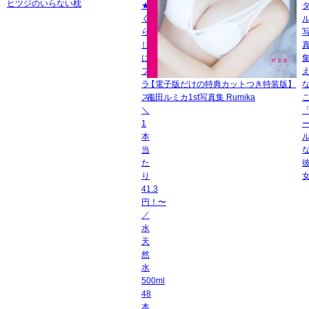
ヒツジのいらない枕
★
く
ら
し
に
プ
ラ
【電子版だけの特典カットつき特装版】
ス]
福田ルミカ1st写真集 Rumika
＼
1
本
当
た
り
41.3
円！〜
／
水
天
然
水
500ml
48
本