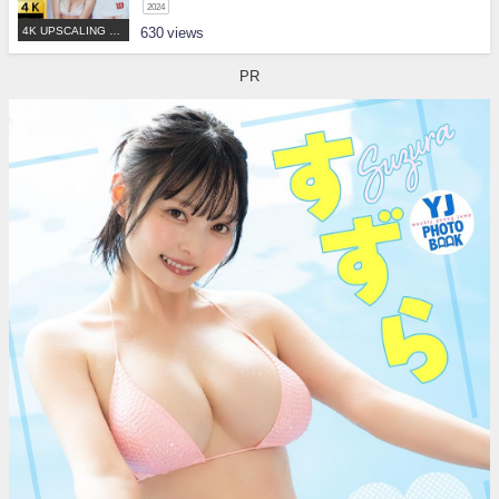
2024
4K UPSCALING CL
630
UB
PR