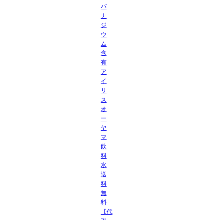
バ
ナ
ジ
ウ
ム
含
有
ア
イ
リ
ス
オ
ー
ヤ
マ
飲
料
水
送
料
無
料
【代