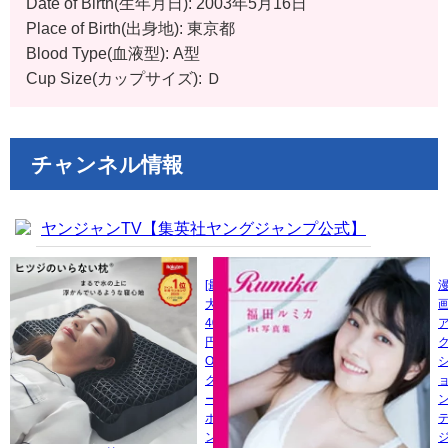
Date of Birth(生年月日): 2003年5月16日
Place of Birth(出身地): 東京都
Blood Type(血液型): A型
Cup Size(カップサイズ): Ｄ
チャンネル情報
ヤンジャンTV【集英社ヤングジャンプ公式】
[最
大
400
円
OFF
ク
ー
ポ
ン