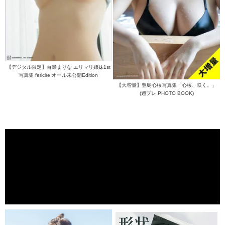
【デジタル限定】百瀬まりな エリマリ姉妹1st
写真集 fericire オール未公開Edition
【大増量】豊島心桜写真集「心桜、咲く。」
(週プレ PHOTO BOOK)