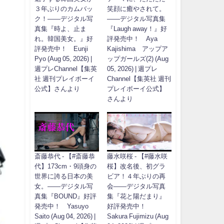
３年ぶりのカムバッ
笑顔に癒やされて。
ク！――デジタル写
――デジタル写真集
真集『時よ、止ま
『Laugh away！』好
れ。韓国美女。』好
評発売中！ Aya
評発売中！ Eunji
Kajishima アップア
Pyo (Aug 05, 2026) |
ップガールズ(2) (Aug
週プレChannel【集英
05, 2026) | 週プレ
社 週刊プレイボーイ
Channel【集英社 週刊
公式】さんより
プレイボーイ公式】
さんより
斎藤恭代 - 【#斎藤恭
藤水咲桜 - 【#藤水咲
代】173cm・9頭身の
桜】改名後、初グラ
世界に誇る日本の美
ビア！４年ぶりの再
女。――デジタル写
会――デジタル写真
真集『BOUND』好評
集『花と陽だまり』
発売中！ Yasuyo
好評発売中！
Saito (Aug 04, 2026) |
Sakura Fujimizu (Aug