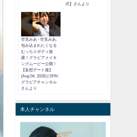
式】さんより
空見みあ - 空見みあ、
包み込まれたくなる
むっちりボディ披
露！グラビアメイキ
ングムービー公開！
【妄想デート撮】
(Aug 04, 2026) | SPA!
グラビアチャンネル
さんより
本人チャンネル