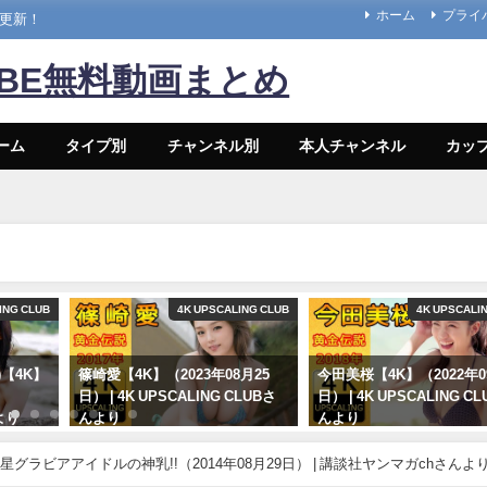
ホーム
プライ
々更新！
UBE無料動画まとめ
ーム
タイプ別
チャンネル別
本人チャンネル
カッ
ING CLUB
4K UPSCALING CLUB
4K UPSCALI
a)【4K】
篠崎愛【4K】（2023年08月25
今田美桜【4K】（2022年0
日） | 4K UPSCALING CLUBさ
日） | 4K UPSCALING C
より
んより
んより
08/25/2023
09/14/2022
星グラビアアイドルの神乳!!（2014年08月29日） | 講談社ヤンマガchさんよ