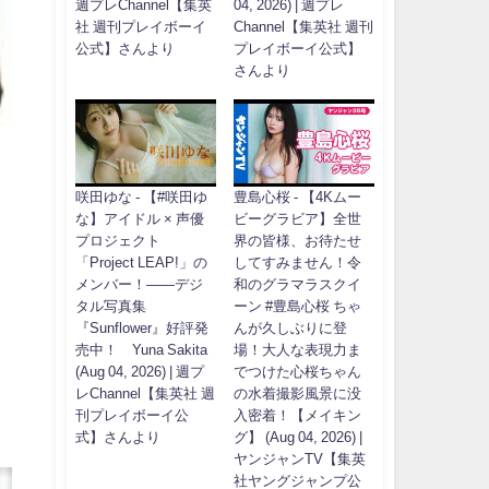
週プレChannel【集英
04, 2026) | 週プレ
社 週刊プレイボーイ
Channel【集英社 週刊
公式】さんより
プレイボーイ公式】
さんより
咲田ゆな - 【#咲田ゆ
豊島心桜 - 【4Kムー
な】アイドル × 声優
ビーグラビア】全世
プロジェクト
界の皆様、お待たせ
「Project LEAP!」の
してすみません！令
メンバー！――デジ
和のグラマラスクイ
タル写真集
ーン #豊島心桜 ちゃ
『Sunflower』好評発
んが久しぶりに登
売中！ Yuna Sakita
場！大人な表現力ま
(Aug 04, 2026) | 週プ
でつけた心桜ちゃん
レChannel【集英社 週
の水着撮影風景に没
刊プレイボーイ公
入密着！【メイキン
式】さんより
グ】 (Aug 04, 2026) |
ヤンジャンTV【集英
社ヤングジャンプ公