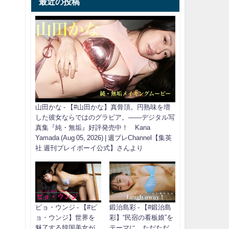
最近の投稿
山田かな - 【#山田かな】真骨頂。円熟味を増
した彼女ならではのグラビア。――デジタル写
真集『純・無垢』好評発売中！ Kana
Yamada (Aug 05, 2026) | 週プレChannel【集英
社 週刊プレイボーイ公式】さんより
ピョ・ウンジ - 【#ピ
鍛治島彩 - 【#鍛治島
ョ・ウンジ】世界を
彩】“民宿の看板娘”を
魅了する韓国美女が
テーマに、ただただ