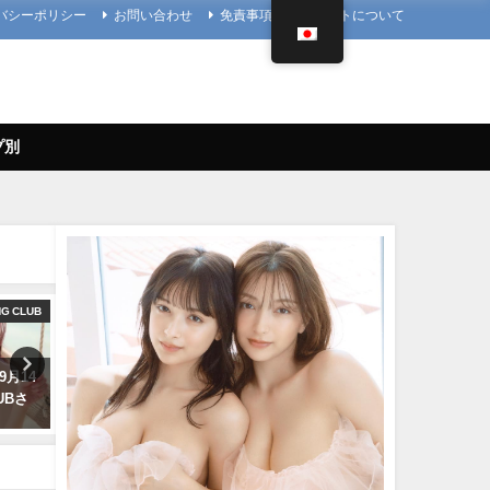
バシーポリシー
お問い合わせ
免責事項
当サイトについて
プ別
NG CLUB
えなこ
写
9月14
【バニーガールコスプレ】えな
櫻井音乃 写真集PV - 【#櫻
LUBさ
こがTVアニメ『涼宮ハルヒの憂
乃】21歳、音乃パイセンの
鬱』劇中歌「God knows…」を
ナな挑戦ーOtono Sakurai（
神カバー！！
年12月20日） | 週プレ
Channel【集英社 週刊プレ
り
10/17/2024
ーイ公式】さんより