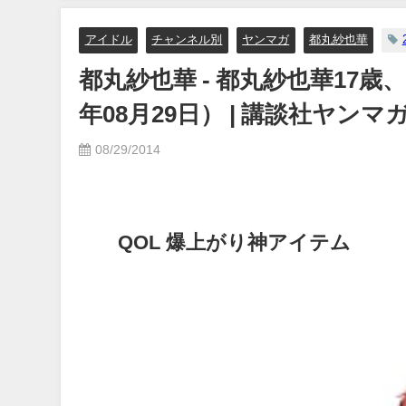
07/26/2024
07月06
【集英社ヤ
アイドル
チャンネル別
ヤンマガ
都丸紗也華
んより
都丸紗也華 - 都丸紗也華17歳
年08月29日） | 講談社ヤンマ
08/29/2014
QOL 爆上がり神アイテム