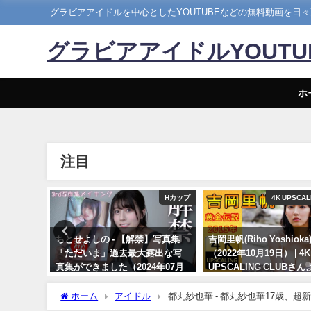
グラビアアイドルを中心としたYOUTUBEなどの無料動画を日
グラビアアイドルYOUT
ホ
注目
ヤンジャン
Hカップ
4K UPSCAL
ーグラビ
ちとせよしの - 【解禁】写真集
吉岡里帆(Riho Yoshiok
和最高の
「ただいま」過去最大露出な写
（2022年10月19日） | 4K
んが"微
真集ができました（2024年07月
UPSCALING CLUBさん
女神の微
26日） | よしのんチャンネルさん
10/19/2022
ッドな水
より
ホーム
アイドル
都丸紗也華 - 都丸紗也華17歳、超新
入密着！