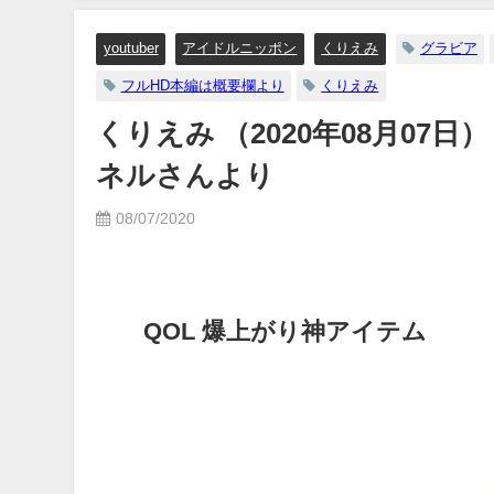
youtuber
アイドルニッポン
くりえみ
グラビア
フルHD本編は概要欄より
くりえみ
くりえみ （2020年08月07日
ネルさんより
08/07/2020
QOL 爆上がり神アイテム