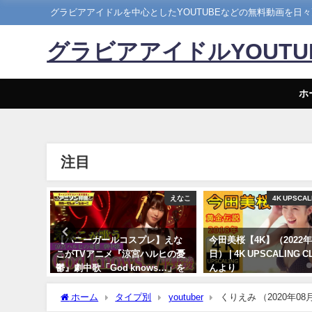
グラビアアイドルを中心としたYOUTUBEなどの無料動画を日
グラビアアイドルYOUT
ホ
注目
ぴちゃんねる
えなこ
4K UPSCAL
） | こ
【バニーガールコスプレ】えな
今田美桜【4K】（2022年
】さんよ
こがTVアニメ『涼宮ハルヒの憂
日） | 4K UPSCALING 
鬱』劇中歌「God knows…」を
んより
神カバー！！
09/14/2022
ホーム
タイプ別
youtuber
くりえみ （2020年0
10/17/2024