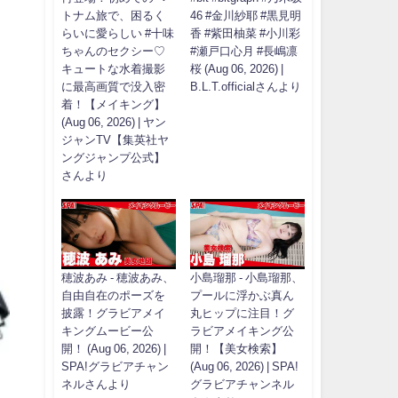
トナム旅で、困るく
46 #金川紗耶 #黒見明
らいに愛らしい #十味
香 #紫田柚菜 #小川彩
ちゃんのセクシー♡
#瀬戸口心月 #長嶋凛
キュートな水着撮影
桜 (Aug 06, 2026) |
に最高画質で没入密
B.L.T.officialさんより
着！【メイキング】
(Aug 06, 2026) | ヤン
ジャンTV【集英社ヤ
ングジャンプ公式】
さんより
穂波あみ - 穂波あみ、
小島瑠那 - 小島瑠那、
自由自在のポーズを
プールに浮かぶ真ん
披露！グラビアメイ
丸ヒップに注目！グ
キングムービー公
ラビアメイキング公
開！ (Aug 06, 2026) |
開！【美女検索】
SPA!グラビアチャン
(Aug 06, 2026) | SPA!
ネルさんより
グラビアチャンネル