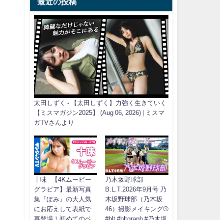
最近の投稿
太田しずく - 【太田しずく】力強く生きていく
【ミスマガジン2025】 (Aug 06, 2026) | ミスマ
ガTVさんより
十味 - 【4Kムービー
乃木坂野球部 -
グラビア】最新写真
B.L.T.2026年9月号 乃
集『ぽみ』の大人気
木坂野球部（乃木坂
にお応えして表紙で
46）撮影メイキング⚾️
再登場！初めてのベ
#blt #bltgraph #乃木坂