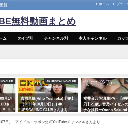
ホーム
プライ
々更新！
UBE無料動画まとめ
ーム
タイプ別
チャンネル別
本人チャンネル
カッ
ING CLUB
4K UPSCALING CLUB
09月14
吉岡里帆(Riho Yoshioka)【4K】
櫻井音乃 写真集PV - 【#
CLUBさ
（2022年10月19日） | 4K
乃】21歳、音乃パイセン
UPSCALING CLUBさんより
ナな挑戦ーOtono Sakurai
年12月20日） | 週プレ
10/19/2022
Channel【集英社 週刊プ
8月07日） | アイドルニッポン公式YouTubeチャンネルさんより
ーイ公式】さんより