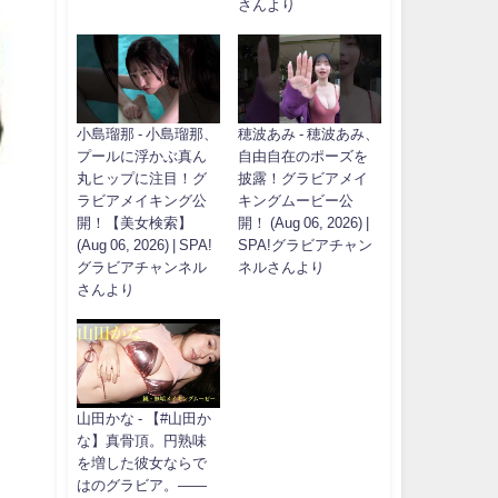
さんより
小島瑠那 - 小島瑠那、
穂波あみ - 穂波あみ、
プールに浮かぶ真ん
自由自在のポーズを
丸ヒップに注目！グ
披露！グラビアメイ
ラビアメイキング公
キングムービー公
開！【美女検索】
開！ (Aug 06, 2026) |
(Aug 06, 2026) | SPA!
SPA!グラビアチャン
グラビアチャンネル
ネルさんより
さんより
山田かな - 【#山田か
な】真骨頂。円熟味
を増した彼女ならで
はのグラビア。――