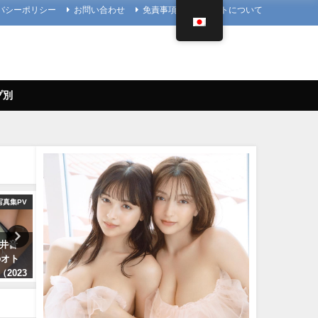
バシーポリシー
お問い合わせ
免責事項
当サイトについて
プ別
写真集PV
まるぴ
メ
櫻井音
【1st写真集】「まるごと」発売
菊地姫奈 - 【2023/12/18
のオト
しました。【メイキング】 | まる
プレNo.1・2付録DVDチラ
（2023
ぴ / marupiさんより
♪】『グラジャパ！』ならD
視聴できる♪ #菊地姫奈 Hi
11/07/2023
レイボ
Kikuchi（2023年12月15日）
プレChannel【集英社 週刊