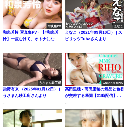
Channel【集英社 週刊プレイボ
2026/6/1週発売＜豊島心桜、芳
ーイ公式】さんより
賀礼（NMB48）、細谷さら、
佐々木ほのか、赤間四季
(#Mooove!)、佐野なぎさ、汐見
写真集PV
えなこ
まとい（yosugala）、平井こと
和泉芳怜 写真集PV - 【#和泉芳
えなこ（2021年09月10日） | ス
水湊まり花 柚乃りか、水原ゆき
怜】一皮むけて、オトナになっ
ピリッツTubeさんより
＞ (Aug 02, 2026) | 週プレ
て帰ってきた！――デジタル写
...
...
Channel【集英社 週刊プレイボ
真集『脱・純朴』好評発売
ーイ公式】さんより
中！ Karen Izumi (Nov 18,
2025) | 週プレChannel【集英社
週刊プレイボーイ公式】さんよ
り
うさまん鉄工所
Channel MNK
染野有来 （2025年01月12日） |
高田里穂 - 高田里穂の気品と色香
うさまん鉄工所さんより
が交差する瞬間【21時配信】
【GRAVURE】 (Jan 15, 2026) |
...
...
Channel MNKさんより