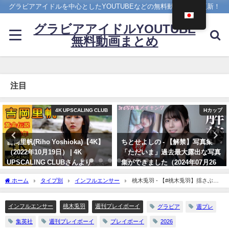
グラビアアイドルを中心としたYOUTUBEなどの無料動画を日々更新！
グラビアアイドルYOUTUBE
無料動画まとめ
注目
Hカップ
【兒玉遥公式】はるっぴちゃんねる
ちとせよしの - 【解禁】写真集
兒玉遥（2022年11月27日） | こだ
「ただいま」過去最大露出な写真
まちゃんねる【公式】さんより
集ができました（2024年07月26
11/27/2022
日） | よしのんチャンネルさんよ
ホーム
タイプ別
インフルエンサー
桃木兎羽 - 【#桃木兎羽】揺さぶら
り
れるぜ！Ｈカップの美バストインフルエンサー――デジタル写真集『Everyday
07/26/2024
Lovely』好評発売中！ Towa Momoki (Jul 02, 2026) | 週プレChannel【集英社 週刊プ
インフルエンサー
桃木兎羽
週刊プレイボーイ
グラビア
週プレ
レイボーイ公式】さんより
集英社
週刊プレイボーイ
プレイボーイ
2026