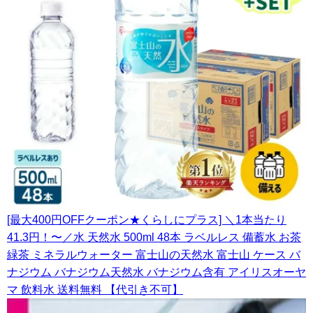
[最大400円OFFクーポン★くらしにプラス] ＼1本当たり
41.3円！〜／水 天然水 500ml 48本 ラベルレス 備蓄水 お茶
緑茶 ミネラルウォーター 富士山の天然水 富士山 ケース バ
ナジウム バナジウム天然水 バナジウム含有 アイリスオーヤ
マ 飲料水 送料無料 【代引き不可】