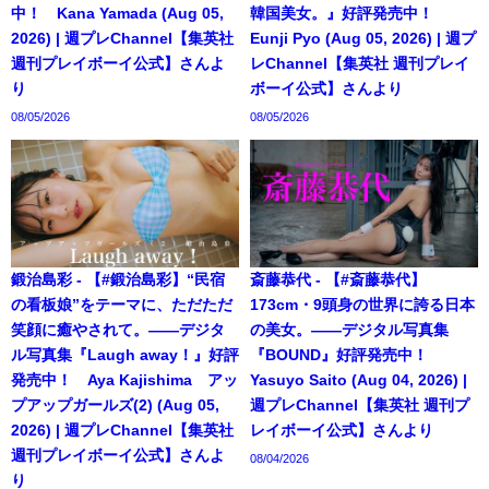
中！ Kana Yamada (Aug 05,
韓国美女。』好評発売中！
2026) | 週プレChannel【集英社
Eunji Pyo (Aug 05, 2026) | 週プ
週刊プレイボーイ公式】さんよ
レChannel【集英社 週刊プレイ
り
ボーイ公式】さんより
08/05/2026
08/05/2026
鍛治島彩 - 【#鍛治島彩】“民宿
斎藤恭代 - 【#斎藤恭代】
の看板娘”をテーマに、ただただ
173cm・9頭身の世界に誇る日本
笑顔に癒やされて。――デジタ
の美女。――デジタル写真集
ル写真集『Laugh away！』好評
『BOUND』好評発売中！
発売中！ Aya Kajishima アッ
Yasuyo Saito (Aug 04, 2026) |
プアップガールズ(2) (Aug 05,
週プレChannel【集英社 週刊プ
2026) | 週プレChannel【集英社
レイボーイ公式】さんより
週刊プレイボーイ公式】さんよ
08/04/2026
り