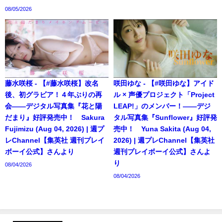
08/05/2026
藤水咲桜 - 【#藤水咲桜】改名
咲田ゆな - 【#咲田ゆな】アイド
後、初グラビア！４年ぶりの再
ル × 声優プロジェクト「Project
会――デジタル写真集『花と陽
LEAP!」のメンバー！――デジ
だまり』好評発売中！ Sakura
タル写真集『Sunflower』好評発
Fujimizu (Aug 04, 2026) | 週プ
売中！ Yuna Sakita (Aug 04,
レChannel【集英社 週刊プレイ
2026) | 週プレChannel【集英社
ボーイ公式】さんより
週刊プレイボーイ公式】さんよ
り
08/04/2026
08/04/2026