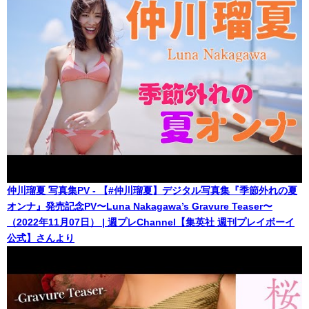
仲川瑠夏 写真集PV - 【#仲川瑠夏】デジタル写真集『季節外れの夏
オンナ』発売記念PV〜Luna Nakagawa’s Gravure Teaser〜
（2022年11月07日） | 週プレChannel【集英社 週刊プレイボーイ
公式】さんより