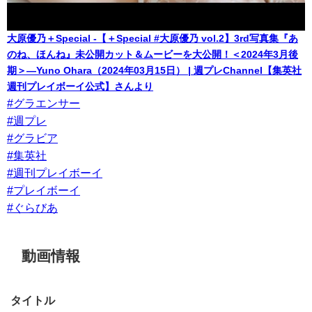
大原優乃＋Special -【＋Special #大原優乃 vol.2】3rd写真集『あ
のね、ほんね』未公開カット＆ムービーを大公開！＜2024年3月後
期＞―Yuno Ohara（2024年03月15日） | 週プレChannel【集英社
週刊プレイボーイ公式】さんより
#グラエンサー
#週プレ
#グラビア
#集英社
#週刊プレイボーイ
#プレイボーイ
#ぐらびあ
動画情報
タイトル