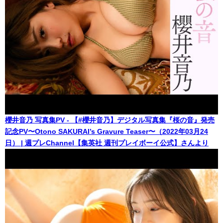
櫻井音乃 写真集PV - 【#櫻井音乃】デジタル写真集『桜の音』発売
記念PV〜Otono SAKURAI’s Gravure Teaser〜（2022年03月24
日） | 週プレChannel【集英社 週刊プレイボーイ公式】さんより