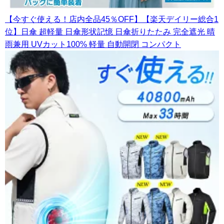
【今すぐ使える！店内全品45％OFF】【楽天デイリー総合1
位】日傘 超軽量 日傘形状記憶 日傘折りたたみ 完全遮光 晴
雨兼用 UVカット100% 軽量 自動開閉 コンパクト