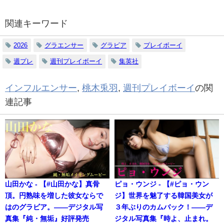
関連キーワード
2026
グラエンサー
グラビア
プレイボーイ
週プレ
週刊プレイボーイ
集英社
インフルエンサー
,
桃木兎羽
,
週刊プレイボーイ
の関
連記事
山田かな - 【#山田かな】真骨
ピョ・ウンジ - 【#ピョ・ウン
頂。円熟味を増した彼女ならで
ジ】世界を魅了する韓国美女が
はのグラビア。――デジタル写
３年ぶりのカムバック！――デ
真集『純・無垢』好評発売
ジタル写真集『時よ、止まれ。