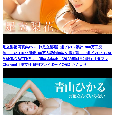
足立梨花 写真集PV - 【#足立梨花】週プレPV累計1400万回突
破！ YouTube登録100万人記念特集 & 第１弾！～週プレSPECIAL
MAKING WEEK!!～ Rika Adachi（2023年04月24日） | 週プレ
Channel【集英社 週刊プレイボーイ公式】さんより