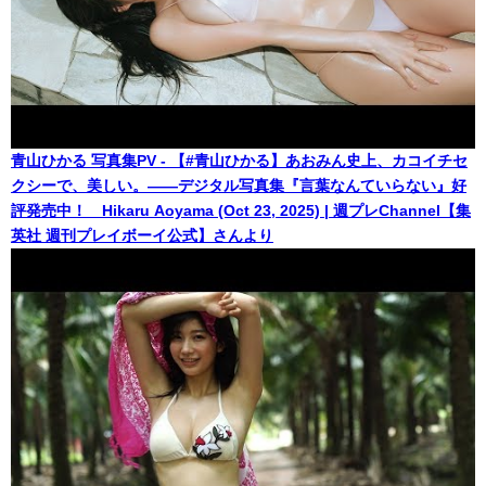
青山ひかる 写真集PV - 【#青山ひかる】あおみん史上、カコイチセ
クシーで、美しい。――デジタル写真集『言葉なんていらない』好
評発売中！ Hikaru Aoyama (Oct 23, 2025) | 週プレChannel【集
英社 週刊プレイボーイ公式】さんより