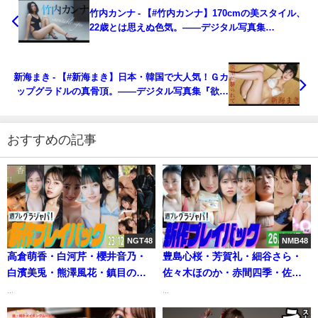
竹内カンナ - 【#竹内カンナ】170cmの美スタイル、
22歳とは思えぬ色気。――デジタル写真集
『inevitable signs』好評発売中！ Kanna
Takeuchi (Jul 02, 2026) | 週プレChannel【集英社 週
刊プレイボーイ公式】さんより
新海まき - 【#新海まき】日本・韓国で大人気！Ｇカ
ップグラドルの真骨頂。――デジタル写真集『欲望
に駆られて』好評発売中！ Maki Shinkai (Jul 02,
2026) | 週プレChannel【集英社 週刊プレイボーイ公
式】さんより
おすすめの記事
NGT48
NMB48
高倉萌香・白河芹・櫻井音乃・
豊島心桜・芳賀礼・細谷さら・
白濱美兎・熊澤風花・鎮目のど
佐々木ほのか・赤間四季・佐野
か【グラジャパ！新作LINE UP】
なぎさ・汐見まとい・平井こと
...
...
（2024年02月24日） | 週プレ
水湊まり花 柚乃りか・水原ゆき -