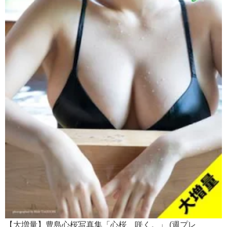
【大増量】豊島心桜写真集「心桜、咲く。」 (週プレ