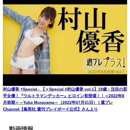
村山優香 +Special - 【＋Special #村山優香 vol.1】19歳・注目の若
手女優！『ウルトラマンデッカー』ヒロイン初登場！！＜2022年8
月前期＞～Yuka Murayama～（2022年07月31日） | 週プレ
Channel【集英社 週刊プレイボーイ公式】さんより
動画情報