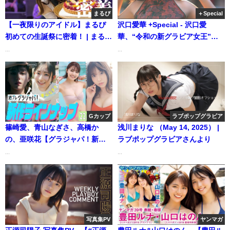
まるぴ
＋Special
【一夜限りのアイドル】まるぴ
沢口愛華 +Special - 沢口愛
初めての生誕祭に密着！ | まるぴ
華、“令和の新グラビア女王”が
/ marupiさんより
降臨。（2020年06月17日） | 週
...
...
プレChannel【集英社 週刊プレ
イボーイ公式】さんより
Gカップ
ラブポップグラビア
篠崎愛、青山なぎさ、高橋か
浅川まりな （May 14, 2025） |
の、亜咲花【グラジャパ！新作
ラブポップグラビアさんより
LINE UP】（2022年10月24日）
...
...
| 週プレChannel【集英社 週刊プ
レイボーイ公式】さんより
写真集PV
ヤンマガ