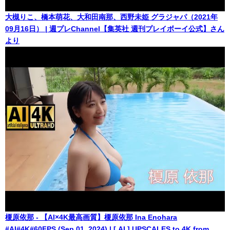
大槻りこ、橋本萌花、大和田南那、西野未姫 グラジャパ（2021年
09月16日） | 週プレChannel【集英社 週刊プレイボーイ公式】さん
より
榎原依那 - 【AI×4K最高画質】榎原依那 Ina Enohara
#AI#4K#60FPS (Sep 01, 2024) | [ AI ] UPSCALES to 4K from