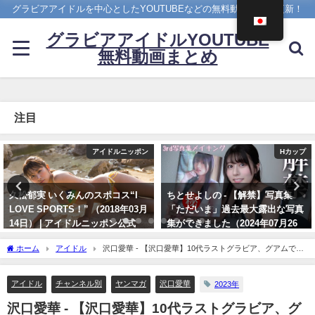
グラビアアイドルを中心としたYOUTUBEなどの無料動画を日々更新！
グラビアアイドルYOUTUBE
無料動画まとめ
注目
Hカップ
4K UPSCALING CLUB
ちとせよしの - 【解禁】写真集
今田美桜【4K】（2022年09月14
「ただいま」過去最大露出な写真
日） | 4K UPSCALING CLUBさん
集ができました（2024年07月26
より
日） | よしのんチャンネルさんよ
09/14/2022
ホーム
アイドル
沢口愛華 - 【沢口愛華】10代ラストグラビア、グアムで撮
り
りおろしッ!!【YM12号】（2023年02月19日） | 講談社ヤンマガchさんより
07/26/2024
アイドル
チャンネル別
ヤンマガ
沢口愛華
2023年
沢口愛華 - 【沢口愛華】10代ラストグラビア、グ