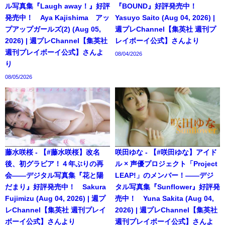
ル写真集『Laugh away！』好評
『BOUND』好評発売中！
発売中！ Aya Kajishima アッ
Yasuyo Saito (Aug 04, 2026) |
プアップガールズ(2) (Aug 05,
週プレChannel【集英社 週刊プ
2026) | 週プレChannel【集英社
レイボーイ公式】さんより
週刊プレイボーイ公式】さんよ
08/04/2026
り
08/05/2026
藤水咲桜 - 【#藤水咲桜】改名
咲田ゆな - 【#咲田ゆな】アイド
後、初グラビア！４年ぶりの再
ル × 声優プロジェクト「Project
会――デジタル写真集『花と陽
LEAP!」のメンバー！――デジ
だまり』好評発売中！ Sakura
タル写真集『Sunflower』好評発
Fujimizu (Aug 04, 2026) | 週プ
売中！ Yuna Sakita (Aug 04,
レChannel【集英社 週刊プレイ
2026) | 週プレChannel【集英社
ボーイ公式】さんより
週刊プレイボーイ公式】さんよ