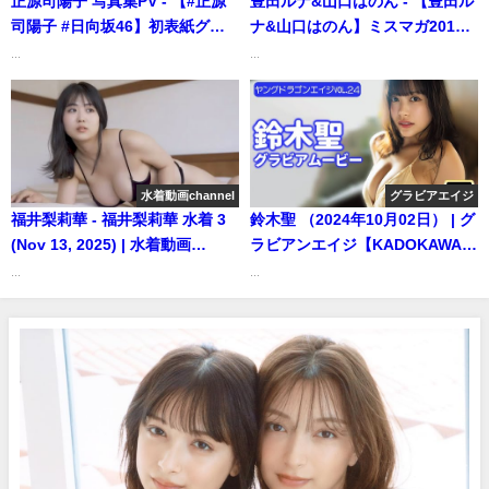
正源司陽子 写真集PV - 【#正源
豊田ルナ&山口はのん - 【豊田ル
司陽子 #日向坂46】初表紙グラ
ナ&山口はのん】ミスマガ2019
ビアから衣装別コメントムービ
の仲良しシスターズと過ごす、
...
...
ー！＜週プレNo.19掲載中＞
最高の夏☆【2023年YM39号】
（2024年04月22日） | 週プレ
（2023年10月23日） | 講談社ヤ
Channel【集英社 週刊プレイボ
ンマガchさんより
ーイ公式】さんより
水着動画channel
グラビアエイジ
福井梨莉華 - 福井梨莉華 水着 3
鈴木聖 （2024年10月02日） | グ
(Nov 13, 2025) | 水着動画
ラビアンエイジ【KADOKAWAド
channelさんより
ラゴンエイジ公式CH】さんより
...
...