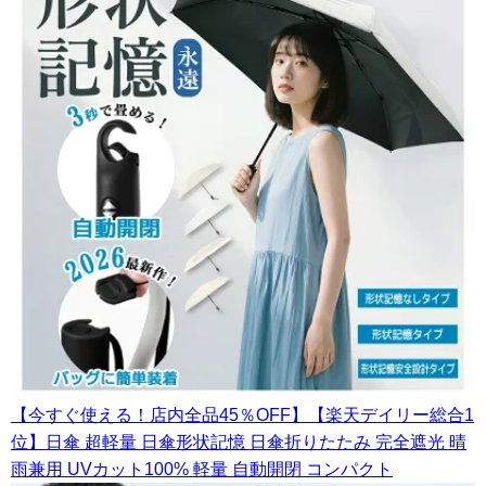
【今すぐ使える！店内全品45％OFF】【楽天デイリー総合1
位】日傘 超軽量 日傘形状記憶 日傘折りたたみ 完全遮光 晴
雨兼用 UVカット100% 軽量 自動開閉 コンパクト