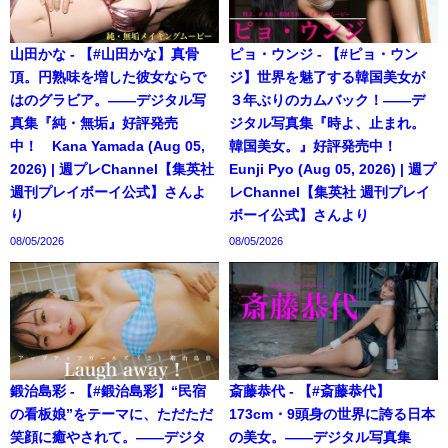
山田かな - 【#山田かな】真骨
ピョ・ウンジ - 【#ピョ・ウン
頂。円熟味を増した彼女ならで
ジ】世界を魅了する韓国美女が
はのグラビア。――デジタル写
３年ぶりのカムバック！――デ
真集『純・無垢』好評発売
ジタル写真集『時よ、止まれ。
中！ Kana Yamada (Aug 05,
韓国美女。』好評発売中！
2026) | 週プレChannel【集英社
Eunji Pyo (Aug 05, 2026) | 週プ
週刊プレイボーイ公式】さんよ
レChannel【集英社 週刊プレイ
り
ボーイ公式】さんより
08/05/2026
08/05/2026
鍛治島彩 - 【#鍛治島彩】“民宿
斎藤恭代 - 【#斎藤恭代】
の看板娘”をテーマに、ただただ
173cm・9頭身の世界に誇る日本
笑顔に癒やされて。――デジタ
の美女。――デジタル写真集