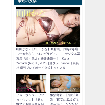
最近の投稿
山田かな - 【#山田かな】真骨頂。円熟味を増
した彼女ならではのグラビア。――デジタル写
真集『純・無垢』好評発売中！ Kana
Yamada (Aug 05, 2026) | 週プレChannel【集英
社 週刊プレイボーイ公式】さんより
ピョ・ウンジ - 【#ピ
鍛治島彩 - 【#鍛治島
ョ・ウンジ】世界を
彩】“民宿の看板娘”を
魅了する韓国美女が
テーマに、ただただ