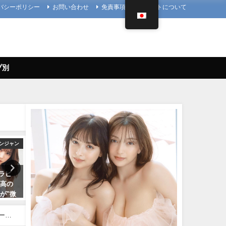
バシーポリシー
お問い合わせ
免責事項
当サイトについて
プ別
ンジャン
4K UPSCALING CLUB
アイドル
グラビ
今田美桜【4K】（2022年09月14
久松郁実 いくみんのスポコス
最高の
日） | 4K UPSCALING CLUBさ
LOVE SPORTS！” （2018
が"微
んより
月14日） | アイドルニッポ
神の微
YouTubeチャンネルさんよ
09/14/2022
ドな水
ーン
07/14/2024
密着！
 |