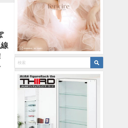
月06
英社ヤ
より
ぽ
視線
！
ン