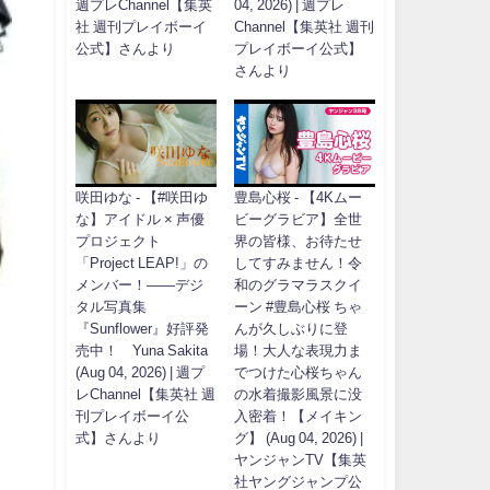
週プレChannel【集英
04, 2026) | 週プレ
社 週刊プレイボーイ
Channel【集英社 週刊
公式】さんより
プレイボーイ公式】
さんより
咲田ゆな - 【#咲田ゆ
豊島心桜 - 【4Kムー
な】アイドル × 声優
ビーグラビア】全世
プロジェクト
界の皆様、お待たせ
「Project LEAP!」の
してすみません！令
メンバー！――デジ
和のグラマラスクイ
タル写真集
ーン #豊島心桜 ちゃ
『Sunflower』好評発
んが久しぶりに登
売中！ Yuna Sakita
場！大人な表現力ま
(Aug 04, 2026) | 週プ
でつけた心桜ちゃん
レChannel【集英社 週
の水着撮影風景に没
刊プレイボーイ公
入密着！【メイキン
式】さんより
グ】 (Aug 04, 2026) |
ヤンジャンTV【集英
社ヤングジャンプ公