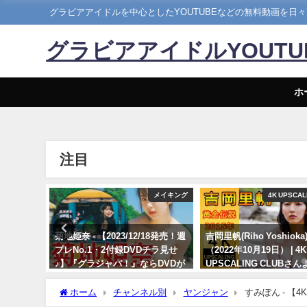
グラビアアイドルを中心としたYOUTUBEなどの無料動画を日
グラビアアイドルYOUT
ホ
注目
まるぴ
メイキング
4K UPSCAL
ごと」発売
菊地姫奈 - 【2023/12/18発売！週
吉岡里帆(Riho Yoshiok
 | まる
プレNo.1・2付録DVDチラ見せ
（2022年10月19日） | 4K
♪】『グラジャパ！』ならDVDが
UPSCALING CLUBさん
視聴できる♪ #菊地姫奈 Hina
10/19/2022
Kikuchi（2023年12月15日） | 週
ホーム
チャンネル別
ヤンジャン
すみぽん - 
プレChannel【集英社 週刊プレ
ズ！今までと違った大人なすみぽんの視線ひとつひとつに惹かれてしま