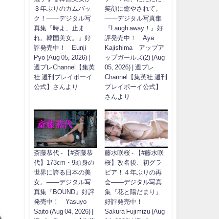
３年ぶりのカムバッ
笑顔に癒やされて。
ク！――デジタル写
――デジタル写真集
真集『時よ、止ま
『Laugh away！』好
れ。韓国美女。』好
評発売中！ Aya
評発売中！ Eunji
Kajishima アップア
Pyo (Aug 05, 2026) |
ップガールズ(2) (Aug
週プレChannel【集英
05, 2026) | 週プレ
社 週刊プレイボーイ
Channel【集英社 週刊
公式】さんより
プレイボーイ公式】
さんより
斎藤恭代 - 【#斎藤恭
藤水咲桜 - 【#藤水咲
代】173cm・9頭身の
桜】改名後、初グラ
世界に誇る日本の美
ビア！４年ぶりの再
女。――デジタル写
会――デジタル写真
真集『BOUND』好評
集『花と陽だまり』
発売中！ Yasuyo
好評発売中！
Saito (Aug 04, 2026) |
Sakura Fujimizu (Aug