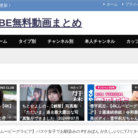
ホーム
プライ
々更新！
UBE無料動画まとめ
ーム
タイプ別
チャンネル別
本人チャンネル
カッ
ING CLUB
Hカップ
ヤ
a)【4K】
ちとせよしの - 【解禁】写真集
雪平莉左 -【4Kムービー
「ただいま」過去最大露出な写
ア】２週連続表紙！令和
より
真集ができました（2024年07月
美ボディ・雪平莉左ちゃん
26日） | よしのんチャンネルさん
笑みの国"タイで魅せる女
より
笑み！カラフルでビビッ
【4Kムービーグラビア】バスケ女子でお馴染みの #すみぽん が久しぶりにYJリタ
着撮影に最高画質で没入
う水着撮影風景に最高画質で没入密着！【メイキング】 (Jun 05, 2026)