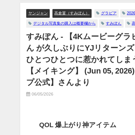
イボーイ公式】さんより
ヤンジャンTV【集英社ヤングジャンプ公式】さんより
ヤンジャン
高倉菫（すみぽん）
グラビア
202
12/15/2023
デジタル写真集の購入は概要欄から
すみぽん
すみぽん - 【4Kムービーグ
ん が久しぶりにYJリターン
ひとつひとつに惹かれてしま
【メイキング】 (Jun 05, 2
プ公式】さんより
06/05/2026
QOL 爆上がり神アイテム