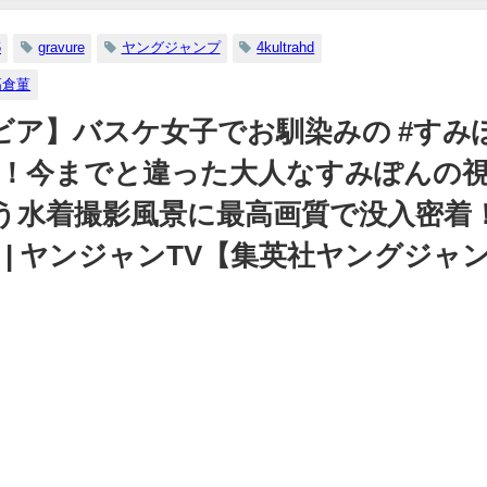
07/26/2024
【メイキング】（2023年07
日） | ヤンジャンTV【集
6
gravure
ヤングジャンプ
4kultrahd
ングジャンプ公式】さん
高倉菫
07/06/2023
ラビア】バスケ女子でお馴染みの #すみ
ズ！今までと違った大人なすみぽんの
う水着撮影風景に最高画質で没入密着
026) | ヤンジャンTV【集英社ヤングジャ