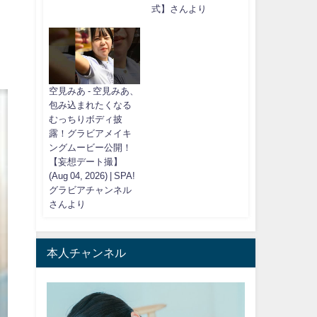
式】さんより
空見みあ - 空見みあ、
包み込まれたくなる
むっちりボディ披
露！グラビアメイキ
ングムービー公開！
【妄想デート撮】
(Aug 04, 2026) | SPA!
グラビアチャンネル
さんより
本人チャンネル