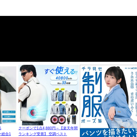
品
クーポンで1点4,880円～【楽天年間
ー総合1
ランキング受賞】 空調ベスト