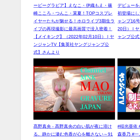
ービーグラビア】えなこ・伊織もえ・篠
デビューを
崎こころ・つんこ・茉夏！TOPコスプレ
初登場にし
イヤーたちが魅せる！ホロライブ3期生ラ
ャンプ16号
イブの再現撮影に最高画質で没入密着！
20日） |
【メイキング】（2022年02月10日） | ヤ
ャンプ公式
ンジャンTV【集英社ヤングジャンプ公
式】さんより
髙野真央 - 髙野真央の白い肌が夜に溶け
#稲光亜依 
る。静かに滲む色香が心を離さない～91
森香乃 #一