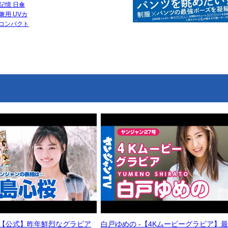
記憶 日傘
兼用 UVカ
 コンパクト
- 【公式】昨年鮮烈なグラビア
白戸ゆめの -【4Kムービーグラビア】最