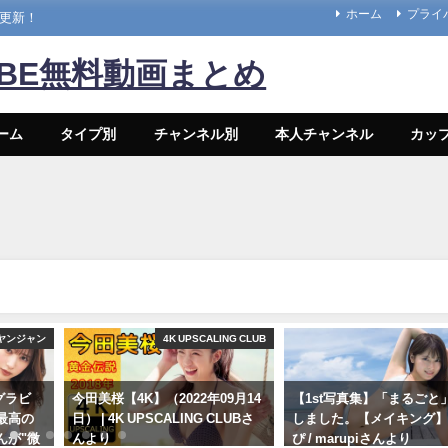
ホーム
プライ
々更新！
UBE無料動画まとめ
ーム
タイプ別
チャンネル別
本人チャンネル
カッ
ヤンジャン
4K UPSCALING CLUB
グラビ
今田美桜【4K】（2022年09月14
【1st写真集】「まるごと
最高の
日） | 4K UPSCALING CLUBさ
しました。【メイキング】 
んが"微
んより
ぴ / marupiさんより