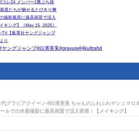
制コレ24 メンバー1冊ぶち抜
の新星たちが魅せるとびきり爽
の撮影風景に最高画質で没入
キング】（May 15, 2025）
ャンTV【集英社ヤングジャンプ
より
#ヤングジャンプ
#白濱美兎
#gravure
#4kultrahd
代グラビアクイーン #白濱美兎 ちゃんのふわふわマシュマロ
プールでの水着撮影に最高画質で没入密着！【メイキング】