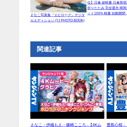
位】日傘 超軽量 日傘形状
折りたたみ 完全遮光 晴雨
ット100% 軽量 自動開閉
えなこ写真集『エピローグ』デジタ
ルエディション (YJ PHOTO BOOK)
関連記事
えなこ・伊織もえ・篠崎こころ -【4Kム
豊島心桜 