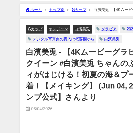
年12月20日） | 週プレ
笑みの国"タイで魅せる
Channel【集英社 週刊プレイボ
笑み！カラフルでビビッ
ホーム
カップ別
Gカップ
白濱美兎 - 【4Kム
ーイ公式】さんより
着撮影に最高画質で没入
わマシュマロ＆ダイナマイトボディがはじける！初夏の海＆プールでの
【メイキング】（2023年0
ャンTV【集英社ヤングジャンプ公式】さんより
12/20/2023
日） | ヤンジャンTV【
Gカップ
ヤンジャン
白濱美兎
グラビア
202
ングジャンプ公式】さん
デジタル写真集の購入は概要欄から
白濱美兎
07/06/2023
白濱美兎 - 【4Kムービー
クイーン #白濱美兎 ちゃん
ィがはじける！初夏の海＆プ
着！【メイキング】 (Jun 04,
ンプ公式】さんより
06/04/2026