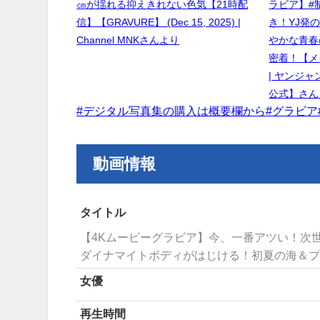
㎝が揺れる抑えきれない色気【21時配
ラビア】#
信】【GRAVURE】 (Dec 15, 2025) |
き！YJ発
Channel MNKさんより
やかな青春
密着！【メイ
| ヤンジ
公式】さん
#デジタル写真集の購入は概要欄から
#グラビア
動画情報
タイトル
【4Kムービーグラビア】今、一番アツい！次世
ダイナマイトボディがはじける！初夏の海＆
女優
再生時間