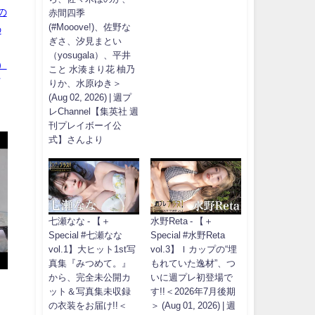
の
赤間四季
(#Mooove!)、佐野な
の
ぎさ、汐見まとい
（yosugala）、平井
）
こと 水湊まり花 柚乃
りか、水原ゆき＞
(Aug 02, 2026) | 週プ
レChannel【集英社 週
刊プレイボーイ公
式】さんより
七瀬なな - 【＋
水野Reta - 【＋
Special #七瀬なな
Special #水野Reta
vol.1】大ヒット1st写
vol.3】Ｉカップの“埋
真集『みつめて。』
もれていた逸材”、つ
から、完全未公開カ
いに週プレ初登場で
ット＆写真集未収録
す!!＜2026年7月後期
の衣装をお届け!!＜
＞ (Aug 01, 2026) | 週