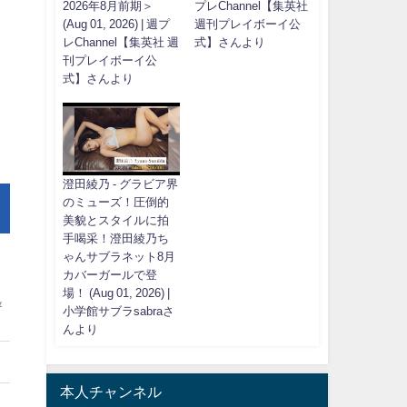
2026年8月前期＞
プレChannel【集英社
(Aug 01, 2026) | 週プ
週刊プレイボーイ公
レChannel【集英社 週
式】さんより
刊プレイボーイ公
式】さんより
澄田綾乃 - グラビア界
のミューズ！圧倒的
美貌とスタイルに拍
手喝采！澄田綾乃ち
ゃんサブラネット8月
カバーガールで登
場！ (Aug 01, 2026) |
＆
小学館サブラsabraさ
んより
本人チャンネル