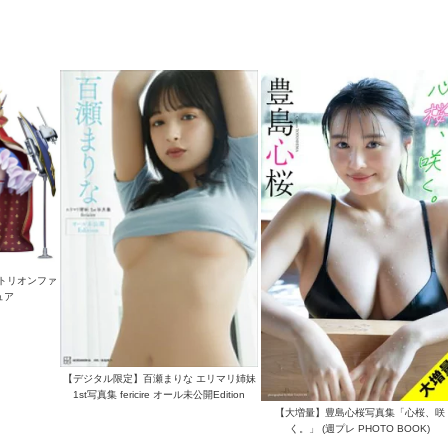
・トリオンファ
ュア
【デジタル限定】百瀬まりな エリマリ姉妹
1st写真集 fericire オール未公開Edition
【大増量】豊島心桜写真集「心桜、咲
く。」 (週プレ PHOTO BOOK)