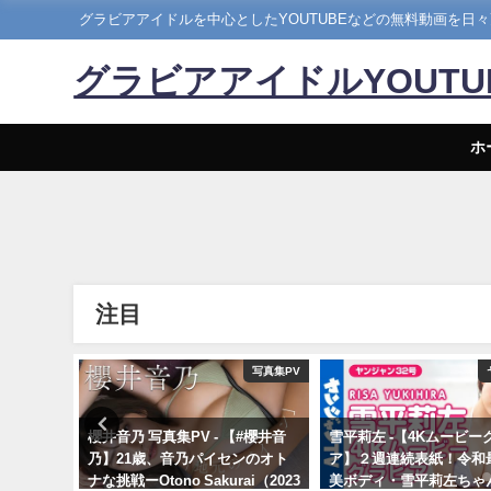
グラビアアイドルを中心としたYOUTUBEなどの無料動画を日
グラビアアイドルYOUT
ホ
注目
えなこ
写真集PV
レ】えな
櫻井音乃 写真集PV - 【#櫻井音
雪平莉左 -【4Kムービー
ルヒの憂
乃】21歳、音乃パイセンのオト
ア】２週連続表紙！令和
ws…」を
ナな挑戦ーOtono Sakurai（2023
美ボディ・雪平莉左ちゃ