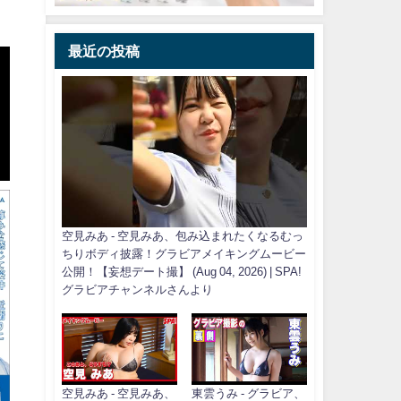
最近の投稿
空見みあ - 空見みあ、包み込まれたくなるむっ
ちりボディ披露！グラビアメイキングムービー
公開！【妄想デート撮】 (Aug 04, 2026) | SPA!
グラビアチャンネルさんより
空見みあ - 空見みあ、
東雲うみ - グラビア、