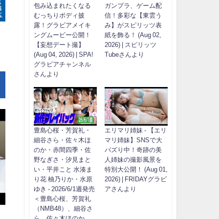
包み込まれたくなる
ガンプラ、ゲーム配
むっちりボディ披
信！多彩な【東雲う
露！グラビアメイキ
み】がスピリッツ表
ングムービー公開！
紙を飾る！ (Aug 02,
【妄想デート撮】
2026) | スピリッツ
(Aug 04, 2026) | SPA!
Tubeさんより
グラビアチャンネル
さんより
豊島心桜・芳賀礼・
エリマリ姉妹 - 【エリ
細谷さら・佐々木ほ
マリ姉妹】SNSで大
のか・赤間四季・佐
バズり中！奇跡の美
野なぎさ・汐見まと
人姉妹の撮影風景を
い・平井こと 水湊ま
特別大公開！ (Aug 01,
り花 柚乃りか・水原
2026) | FRIDAYグラビ
ゆき - 2026/6/1週発売
アさんより
＜豊島心桜、芳賀礼
（NMB48）、細谷さ
ら、佐々木ほのか、