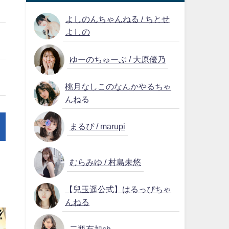
よしのんちゃんねる / ちとせ
よしの
ゆーのちゅーぶ / 大原優乃
桃月なしこのなんかやるちゃ
んねる
まるぴ / marupi
むらみゆ / 村島未悠
【兒玉遥公式】はるっぴちゃ
んねる