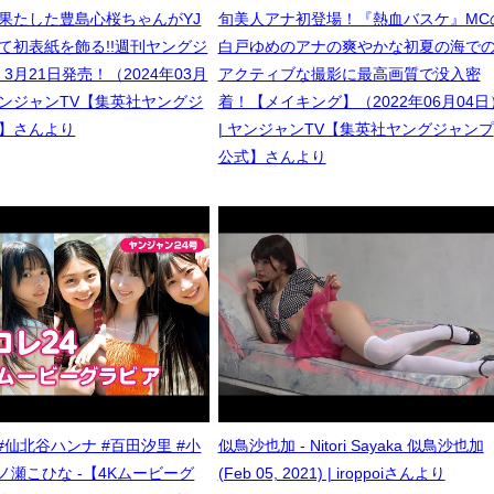
果たした豊島心桜ちゃんがYJ
旬美人アナ初登場！『熱血バスケ』MC
て初表紙を飾る!!週刊ヤングジ
白戸ゆめのアナの爽やかな初夏の海で
 3月21日発売！（2024年03月
アクティブな撮影に最高画質で没入密
 ヤンジャンTV【集英社ヤングジ
着！【メイキング】（2022年06月04日
】さんより
| ヤンジャンTV【集英社ヤングジャンプ
公式】さんより
#仙北谷ハンナ #百田汐里 #小
似鳥沙也加 - Nitori Sayaka 似鳥沙也加
ノ瀬こひな -【4Kムービーグ
(Feb 05, 2021) | iroppoiさんより