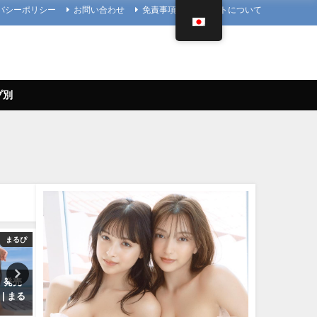
バシーポリシー
お問い合わせ
免責事項
当サイトについて
プ別
まるぴ
4K UPSCALING CLUB
4K UPSCALING
」発売
篠崎愛【4K】（2023年08月25
吉岡里帆(Riho Yoshioka)
| まる
日） | 4K UPSCALING CLUBさ
（2022年10月19日） | 4K
んより
UPSCALING CLUBさんよ