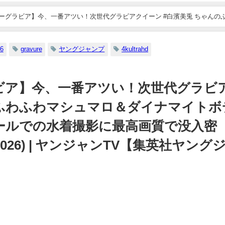
女神の微
09/14/2022
11/07/2023
ドな水
ービーグラビア】今、一番アツい！次世代グラビアクイーン #白濱美兎 ちゃんの
密着！
水着撮影に最高画質で没入密着！【メイキング】 (Jun 04, 2026) | 
7月06
集英社ヤ
6
gravure
ヤングジャンプ
4kultrahd
より
グラビア】今、一番アツい！次世代グラビ
のふわふわマシュマロ＆ダイナマイトボ
ールでの水着撮影に最高画質で没入密
 2026) | ヤンジャンTV【集英社ヤング