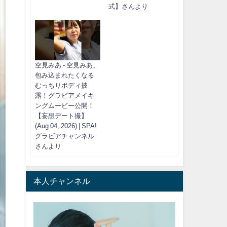
式】さんより
空見みあ - 空見みあ、
包み込まれたくなる
むっちりボディ披
露！グラビアメイキ
ングムービー公開！
【妄想デート撮】
(Aug 04, 2026) | SPA!
グラビアチャンネル
さんより
本人チャンネル