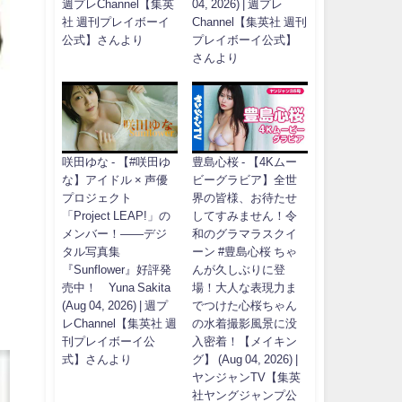
週プレChannel【集英
04, 2026) | 週プレ
社 週刊プレイボーイ
Channel【集英社 週刊
公式】さんより
プレイボーイ公式】
さんより
咲田ゆな - 【#咲田ゆ
豊島心桜 - 【4Kムー
な】アイドル × 声優
ビーグラビア】全世
プロジェクト
界の皆様、お待たせ
「Project LEAP!」の
してすみません！令
メンバー！――デジ
和のグラマラスクイ
タル写真集
ーン #豊島心桜 ちゃ
『Sunflower』好評発
んが久しぶりに登
売中！ Yuna Sakita
場！大人な表現力ま
(Aug 04, 2026) | 週プ
でつけた心桜ちゃん
レChannel【集英社 週
の水着撮影風景に没
刊プレイボーイ公
入密着！【メイキン
式】さんより
グ】 (Aug 04, 2026) |
ヤンジャンTV【集英
社ヤングジャンプ公