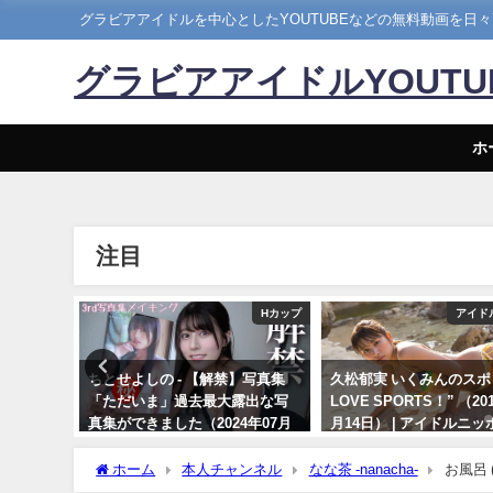
グラビアアイドルを中心としたYOUTUBEなどの無料動画を日
グラビアアイドルYOUT
ホ
注目
メイキング
Hカップ
アイド
18発売！週
ちとせよしの - 【解禁】写真集
久松郁実 いくみんのスポ
チラ見せ
「ただいま」過去最大露出な写
LOVE SPORTS！” （20
らDVDが
真集ができました（2024年07月
月14日） | アイドルニ
Hina
26日） | よしのんチャンネルさん
YouTubeチャンネルさ
5日） | 週
より
ホーム
本人チャンネル
なな茶 -nanacha-
お風呂 (
07/14/2024
 週刊プレ