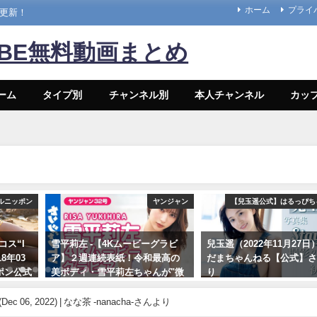
ホーム
プライ
々更新！
UBE無料動画まとめ
ーム
タイプ別
チャンネル別
本人チャンネル
カッ
ルニッポン
ヤンジャン
【兒玉遥公式】はるっぴち
コス“I
雪平莉左 -【4Kムービーグラビ
兒玉遥（2022年11月27日） 
18年03
ア】２週連続表紙！令和最高の
だまちゃんねる【公式】
ッポン公式
美ボディ・雪平莉左ちゃんが"微
り
んより
笑みの国"タイで魅せる女神の微
11/27/2022
笑み！カラフルでビビッドな水
Dec 06, 2022) | なな茶 -nanacha-さんより
着撮影に最高画質で没入密着！