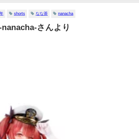
【メイキング】（2023年07月06
日） | ヤンジャンTV【集英社ヤ
3年
shorts
なな茶
nanacha
ングジャンプ公式】さんより
茶 -nanacha-さんより
07/06/2023