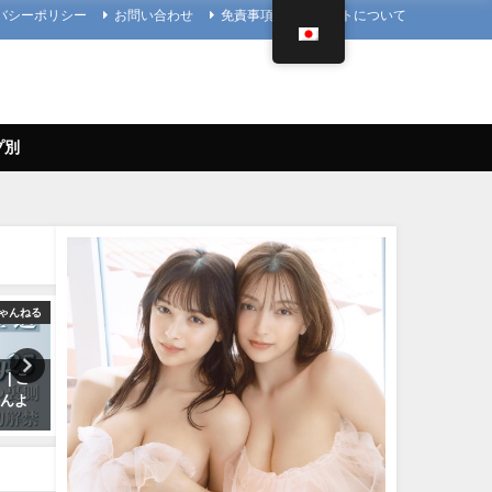
バシーポリシー
お問い合わせ
免責事項
当サイトについて
プ別
ゃんねる
4K UPSCALING CLUB
| こ
今田美桜【4K】（2022年09月14
【バニーガールコスプレ】
さんよ
日） | 4K UPSCALING CLUBさ
こがTVアニメ『涼宮ハルヒ
んより
鬱』劇中歌「God knows
神カバー！！
09/14/2022
10/17/2024