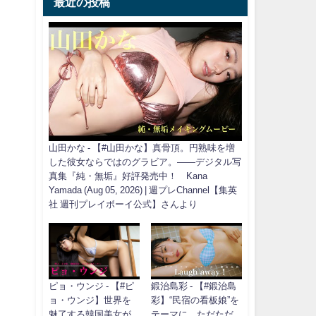
最近の投稿
山田かな - 【#山田かな】真骨頂。円熟味を増
した彼女ならではのグラビア。――デジタル写
真集『純・無垢』好評発売中！ Kana
Yamada (Aug 05, 2026) | 週プレChannel【集英
社 週刊プレイボーイ公式】さんより
ピョ・ウンジ - 【#ピ
鍛治島彩 - 【#鍛治島
ョ・ウンジ】世界を
彩】“民宿の看板娘”を
魅了する韓国美女が
テーマに、ただただ