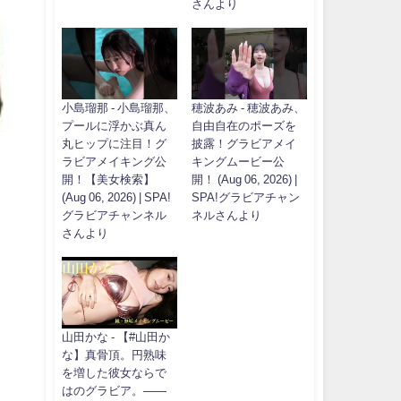
さんより
小島瑠那 - 小島瑠那、
穂波あみ - 穂波あみ、
プールに浮かぶ真ん
自由自在のポーズを
丸ヒップに注目！グ
披露！グラビアメイ
ラビアメイキング公
キングムービー公
開！【美女検索】
開！ (Aug 06, 2026) |
(Aug 06, 2026) | SPA!
SPA!グラビアチャン
グラビアチャンネル
ネルさんより
さんより
山田かな - 【#山田か
な】真骨頂。円熟味
を増した彼女ならで
はのグラビア。――