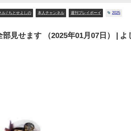
ル / ちとせよしの
本人チャンネル
週刊プレイボーイ
2025
見せます （2025年01月07日） | よ