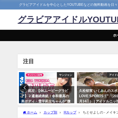
グラビアアイドルを中心としたYOUTUBEなどの無料動画を日
グラビアアイドルYOUT
ホ
注目
Hカップ
ヤンジャン
アイド
】写真集
雪平莉左 -【4Kムービーグラビ
久松郁実 いくみんのスポ
露出な写
ア】２週連続表紙！令和最高の
LOVE SPORTS！” （20
4年07月
美ボディ・雪平莉左ちゃんが"微
月14日） | アイドルニ
ンネルさん
笑みの国"タイで魅せる女神の微
YouTubeチャンネルさ
笑み！カラフルでビビッドな水
ホーム
カップ別
Hカップ
ちとせよしの - メイキ
07/14/2024
着撮影に最高画質で没入密着！