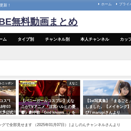
ホーム
プライ
々更新！
UBE無料動画まとめ
ーム
タイプ別
チャンネル別
本人チャンネル
カッ
ルニッポン
えなこ
コス“I
【バニーガールコスプレ】えな
【1st写真集】「まるごと
18年03
こがTVアニメ『涼宮ハルヒの憂
しました。【メイキング】 
ッポン公式
鬱』劇中歌「God knows…」を
ぴ / marupiさんより
んより
神カバー！！
11/07/2023
ングで全部見せます （2025年01月07日） | よしのんチャンネルさんより
10/17/2024