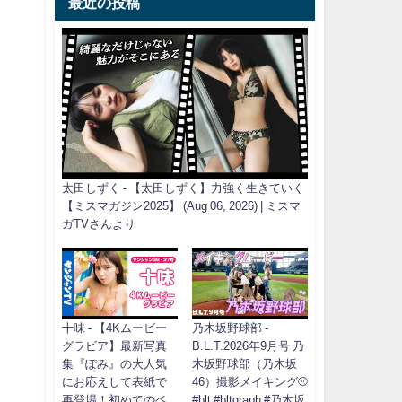
最近の投稿
太田しずく - 【太田しずく】力強く生きていく
【ミスマガジン2025】 (Aug 06, 2026) | ミスマ
ガTVさんより
十味 - 【4Kムービー
乃木坂野球部 -
グラビア】最新写真
B.L.T.2026年9月号 乃
集『ぽみ』の大人気
木坂野球部（乃木坂
にお応えして表紙で
46）撮影メイキング⚾️
再登場！初めてのベ
#blt #bltgraph #乃木坂