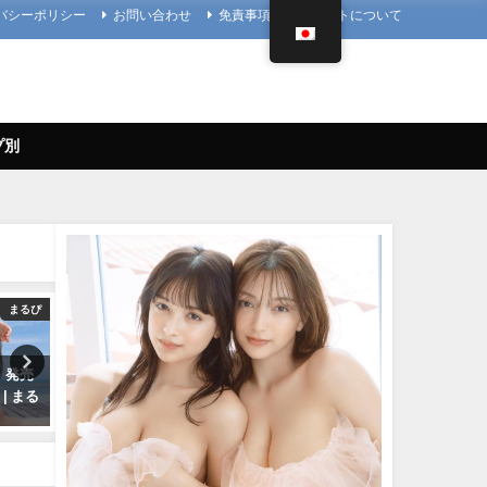
バシーポリシー
お問い合わせ
免責事項
当サイトについて
プ別
まるぴ
写真集PV
4K UPSCALING
」発売
櫻井音乃 写真集PV - 【#櫻井音
篠崎愛【4K】（2023年08月
| まる
乃】21歳、音乃パイセンのオト
日） | 4K UPSCALING CL
ナな挑戦ーOtono Sakurai（2023
んより
年12月20日） | 週プレ
08/25/2023
Channel【集英社 週刊プレイボ
ーイ公式】さんより