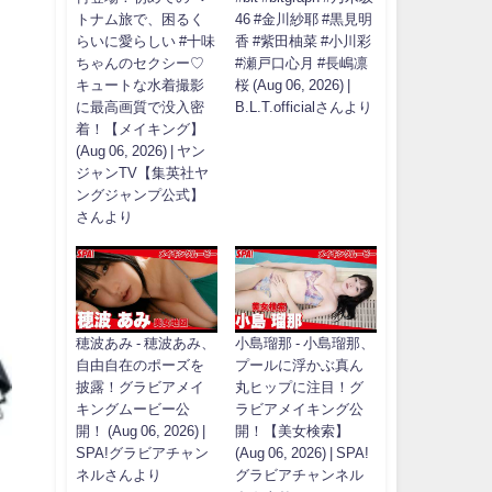
トナム旅で、困るく
46 #金川紗耶 #黒見明
らいに愛らしい #十味
香 #紫田柚菜 #小川彩
ちゃんのセクシー♡
#瀬戸口心月 #長嶋凛
キュートな水着撮影
桜 (Aug 06, 2026) |
に最高画質で没入密
B.L.T.officialさんより
着！【メイキング】
(Aug 06, 2026) | ヤン
ジャンTV【集英社ヤ
ングジャンプ公式】
さんより
穂波あみ - 穂波あみ、
小島瑠那 - 小島瑠那、
自由自在のポーズを
プールに浮かぶ真ん
披露！グラビアメイ
丸ヒップに注目！グ
キングムービー公
ラビアメイキング公
開！ (Aug 06, 2026) |
開！【美女検索】
SPA!グラビアチャン
(Aug 06, 2026) | SPA!
ネルさんより
グラビアチャンネル