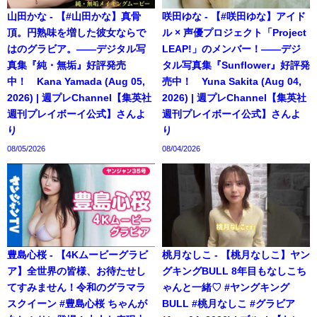
山田かな - 【#山田かな】真骨
咲田ゆな - 【#咲田ゆな】アイド
頂。円熟味を増した彼女ならで
ル × 声優プロジェクト「Project
はのグラビア。――デジタル写
LEAP!」のメンバー！――デジ
真集『純・無垢』好評発売
タル写真集『Sunflower』好評発
中！ Kana Yamada (Aug 05,
売中！ Yuna Sakita (Aug 04,
2026) | 週プレChannel【集英社
2026) | 週プレChannel【集英社
週刊プレイボーイ公式】さんよ
週刊プレイボーイ公式】さんよ
り
り
08/05/2026
08/04/2026
豊島心桜 - 【4Kムービーグラビ
桃月なしこ - 【桃月なしこ】ヤン
ア】全世界の皆様、お待たせし
グキングBULL 8年目もなしこち
てすみません！令和のグラマラ
ゃんと一緒♡ #ヤングキング
スクイーン #豊島心桜 ちゃんが
BULL #桃月なしこ #グラビア