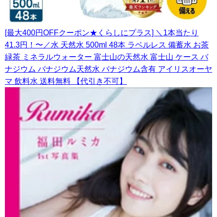
[最大400円OFFクーポン★くらしにプラス] ＼1本当たり
41.3円！〜／水 天然水 500ml 48本 ラベルレス 備蓄水 お茶
緑茶 ミネラルウォーター 富士山の天然水 富士山 ケース バ
ナジウム バナジウム天然水 バナジウム含有 アイリスオーヤ
マ 飲料水 送料無料 【代引き不可】