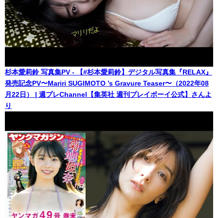
杉本愛莉鈴 写真集PV - 【#杉本愛莉鈴】デジタル写真集『RELAX』
発売記念PV〜Mariri SUGIMOTO ’s Gravure Teaser〜（2022年08
月22日） | 週プレChannel【集英社 週刊プレイボーイ公式】さんよ
り