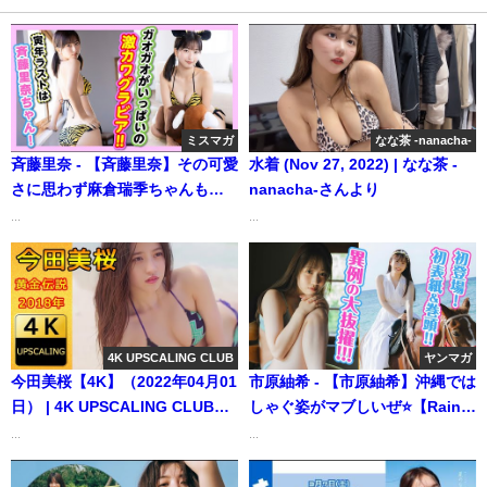
ミスマガ
なな茶 -nanacha-
斉藤里奈 - 【斉藤里奈】その可愛
水着 (Nov 27, 2022) | なな茶 -
さに思わず麻倉瑞季ちゃんもウ
nanacha-さんより
ットリ♡【干支コスプレ】
...
...
（2022年12月29日） | ミスマガ
TVさんより
4K UPSCALING CLUB
ヤンマガ
今田美桜【4K】（2022年04月01
市原紬希 - 【市原紬希】沖縄では
日） | 4K UPSCALING CLUBさ
しゃぐ姿がマブしいぜ⭐️【Rain
んより
Tree】 (Feb 05, 2026) | 講談社
...
...
ヤンマガchさんより