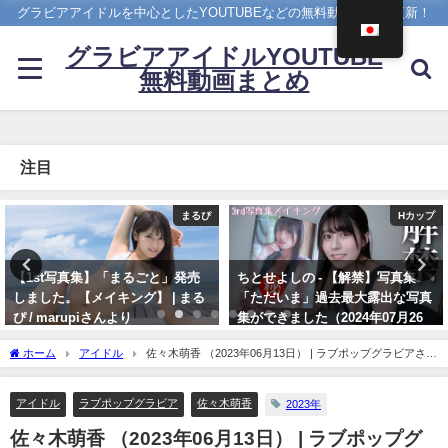
グラビアアイドルを中心としたYOUTUBEなどの無料動画を日々更新！
グラビアアイドルYOUTUBE
無料動画まとめ
注目
Hカップ
写真集PV
ちとせよしの - 【解禁】写真集
櫻井音乃 写真集PV - 【#櫻井音
「ただいま」過去最大露出な写真
乃】21歳、音乃パイセンのオトナ
集ができました（2024年07月26
な挑戦ーOtono Sakurai（2023年
日） | よしのんチャンネルさんよ
12月20日） | 週プレChannel【集
ホーム
アイドル
佐々木萌香 （2023年06月13日） | ラブポップグラビアさん
り
英社 週刊プレイボーイ公式】さん
より
より
07/26/2024
アイドル
ラブポップグラビア
佐々木萌香
2023年
12/20/2023
佐々木萌香 （2023年06月13日） | ラブポップグ