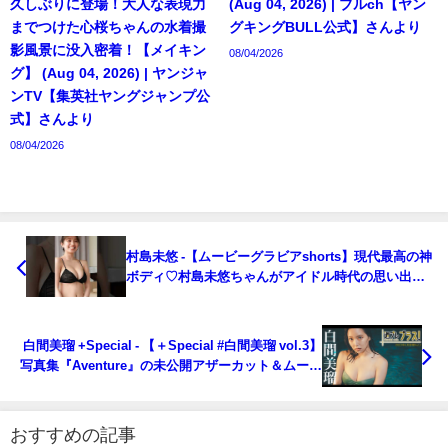
久しぶりに登場！大人な表現力
(Aug 04, 2026) | ブルch【ヤン
までつけた心桜ちゃんの水着撮
グキングBULL公式】さんより
影風景に没入密着！【メイキン
08/04/2026
グ】 (Aug 04, 2026) | ヤンジャ
ンTV【集英社ヤングジャンプ公
式】さんより
08/04/2026
村島未悠 -【ムービーグラビアshorts】現代最高の神
ボディ♡村島未悠ちゃんがアイドル時代の思い出が
詰まった韓国へ！癒される笑顔の可愛すぎる水着撮
影に没入密着【メイキング】（2023年06月12日） |
ヤンジャンTV【集英社ヤングジャンプ公式】さんよ
白間美瑠 +Special - 【＋Special #白間美瑠 vol.3】
り
写真集『Aventure』の未公開アザーカット＆ムービ
ー大放出！衝撃の大人セクシー!! ＜2023年6月前期＞
～Miru Shiroma～（2023年06月13日） | 週プレ
Channel【集英社 週刊プレイボーイ公式】さんより
おすすめの記事