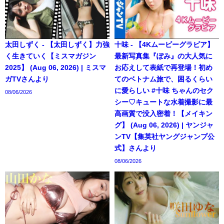
太田しずく - 【太田しずく】力強
十味 - 【4Kムービーグラビア】
く生きていく【ミスマガジン
最新写真集『ぽみ』の大人気に
2025】 (Aug 06, 2026) | ミスマ
お応えして表紙で再登場！初め
ガTVさんより
てのベトナム旅で、困るくらい
に愛らしい #十味 ちゃんのセク
08/06/2026
シー♡キュートな水着撮影に最
高画質で没入密着！【メイキン
グ】 (Aug 06, 2026) | ヤンジャ
ンTV【集英社ヤングジャンプ公
式】さんより
08/06/2026