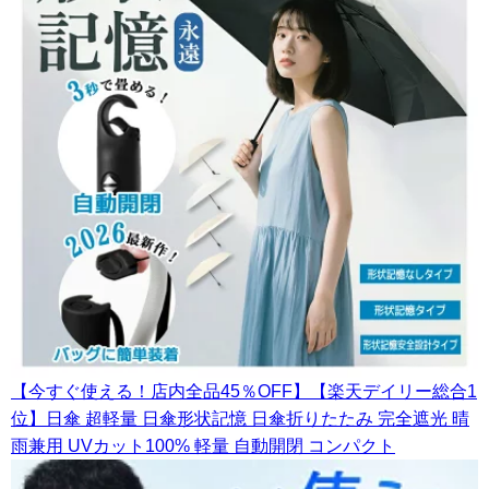
【今すぐ使える！店内全品45％OFF】【楽天デイリー総合1
位】日傘 超軽量 日傘形状記憶 日傘折りたたみ 完全遮光 晴
雨兼用 UVカット100% 軽量 自動開閉 コンパクト