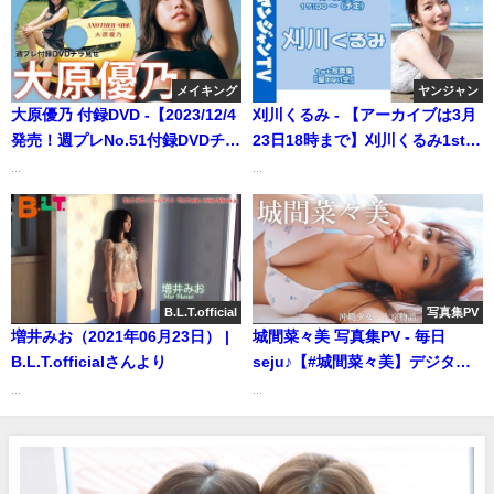
メイキング
ヤンジャン
大原優乃 付録DVD -【2023/12/4
刈川くるみ - 【アーカイブは3月
発売！週プレNo.51付録DVDチラ
23日18時まで】刈川くるみ1st写
見せ♪】『グラジャパ！』なら
真集「星のない空」オンライン
...
...
DVDが視聴できる♪ #大原優乃
サイン会 (Mar 07, 2026) | ヤンジ
Yuuno Ohara（2023年12月01
ャンTV【集英社ヤングジャンプ
日） | 週プレChannel【集英社
公式】さんより
週刊プレイボーイ公式】さんよ
り
B.L.T.official
写真集PV
増井みお（2021年06月23日） |
城間菜々美 写真集PV - 毎日
B.L.T.officialさんより
seju♪【#城間菜々美】デジタル
写真集『沖縄少女、上京物
...
...
語。』好評発売中！―Nanami
Shiroma（2024年02月05日） |
週プレChannel【集英社 週刊プ
レイボーイ公式】さんより