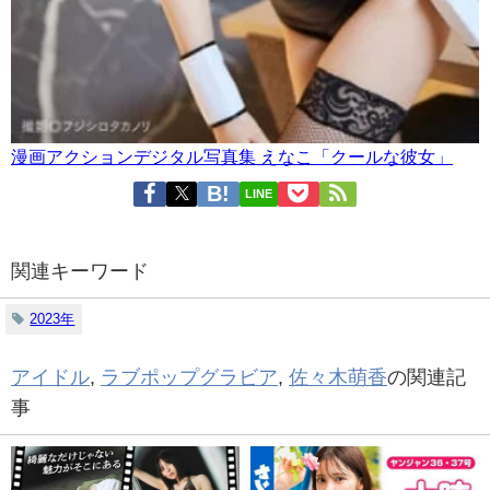
漫画アクションデジタル写真集 えなこ「クールな彼女」
LINE
関連キーワード
2023年
アイドル
,
ラブポップグラビア
,
佐々木萌香
の関連記
事