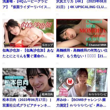
浅倉唯 -【HQムービーグラビ
沢尻エリカ【4K】（2023年08月
ア】『仮面ライダーリバイス』
21日） | 4K UPSCALING CLUB
で話題沸騰の超絶美少女・浅倉
さんより
...
...
唯ちゃんの美ボディ水着撮影に
没入密着！【メイキング】Yui
Asakura（2021年11月04日） |
ヤンジャンTV【集英社ヤングジ
ャンプ公式】さんより
Gカップ
Channel MNK
似鳥沙也加 - 【似鳥沙也加】あな
高鶴桃羽 - 高鶴桃羽の何気ない仕
たとにとりんを繋ぐ運命の
草が、もう危ない！❤️‍🔥❤️‍🔥【21時
「糸」♡ (Dec 01, 2025) | ブル
配信】【GRAVURE】 (Jun 13,
...
...
ch【ヤングキングBULL公式】さ
2025) | Channel MNKさんより
んより
松本日向
#ババババンビ
松本日向（2023年06月17日） |
岸みゆ - 【BOMBチャレンジ-握
双葉社公式グラビアチャンネル
力測定】#ババババンビ・岸みゆ