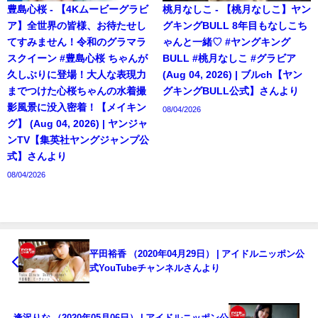
豊島心桜 - 【4Kムービーグラビ
桃月なしこ - 【桃月なしこ】ヤン
ア】全世界の皆様、お待たせし
グキングBULL 8年目もなしこち
てすみません！令和のグラマラ
ゃんと一緒♡ #ヤングキング
スクイーン #豊島心桜 ちゃんが
BULL #桃月なしこ #グラビア
久しぶりに登場！大人な表現力
(Aug 04, 2026) | ブルch【ヤン
までつけた心桜ちゃんの水着撮
グキングBULL公式】さんより
影風景に没入密着！【メイキン
08/04/2026
グ】 (Aug 04, 2026) | ヤンジャ
ンTV【集英社ヤングジャンプ公
式】さんより
08/04/2026
平田裕香 （2020年04月29日） | アイドルニッポン公
式YouTubeチャンネルさんより
逢沢りな （2020年05月06日） | アイドルニッポン公