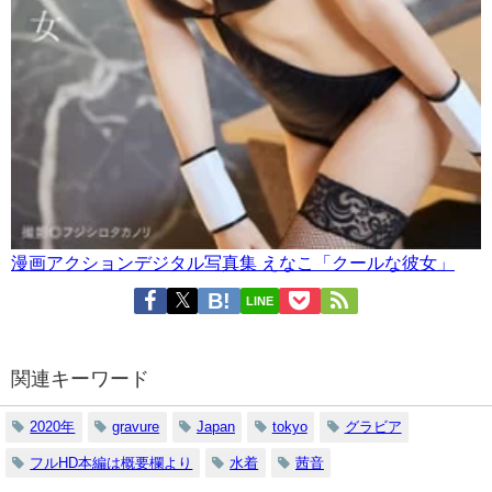
漫画アクションデジタル写真集 えなこ「クールな彼女」
LINE
関連キーワード
2020年
gravure
Japan
tokyo
グラビア
フルHD本編は概要欄より
水着
茜音