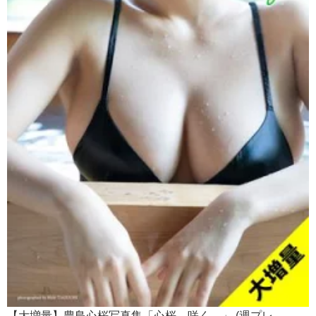
【大増量】豊島心桜写真集「心桜、咲く。」 (週プレ