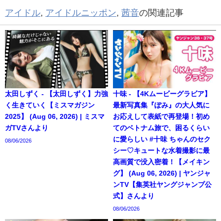
アイドル
,
アイドルニッポン
,
茜音
の関連記事
太田しずく - 【太田しずく】力強
十味 - 【4Kムービーグラビア】
く生きていく【ミスマガジン
最新写真集『ぽみ』の大人気に
2025】 (Aug 06, 2026) | ミスマ
お応えして表紙で再登場！初め
ガTVさんより
てのベトナム旅で、困るくらい
に愛らしい #十味 ちゃんのセク
08/06/2026
シー♡キュートな水着撮影に最
高画質で没入密着！【メイキン
グ】 (Aug 06, 2026) | ヤンジャ
ンTV【集英社ヤングジャンプ公
式】さんより
08/06/2026