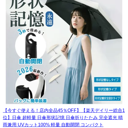
【今すぐ使える！店内全品45％OFF】【楽天デイリー総合1
位】日傘 超軽量 日傘形状記憶 日傘折りたたみ 完全遮光 晴
雨兼用 UVカット100% 軽量 自動開閉 コンパクト