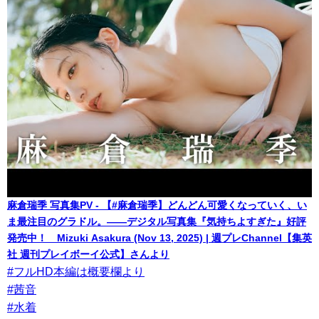
麻倉瑞季 写真集PV - 【#麻倉瑞季】どんどん可愛くなっていく、い
ま最注目のグラドル。――デジタル写真集『気持ちよすぎた』好評
発売中！ Mizuki Asakura (Nov 13, 2025) | 週プレChannel【集英
社 週刊プレイボーイ公式】さんより
#フルHD本編は概要欄より
#茜音
#水着