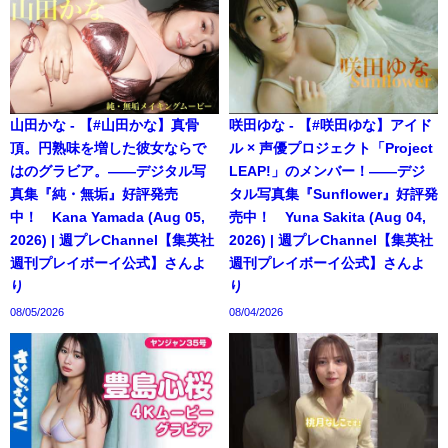
山田かな - 【#山田かな】真骨
咲田ゆな - 【#咲田ゆな】アイド
頂。円熟味を増した彼女ならで
ル × 声優プロジェクト「Project
はのグラビア。――デジタル写
LEAP!」のメンバー！――デジ
真集『純・無垢』好評発売
タル写真集『Sunflower』好評発
中！ Kana Yamada (Aug 05,
売中！ Yuna Sakita (Aug 04,
2026) | 週プレChannel【集英社
2026) | 週プレChannel【集英社
週刊プレイボーイ公式】さんよ
週刊プレイボーイ公式】さんよ
り
り
08/05/2026
08/04/2026