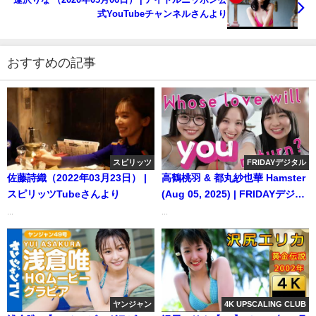
式YouTubeチャンネルさんより
おすすめの記事
スピリッツ
FRIDAYデジタル
佐藤詩織（2022年03月23日） |
高鶴桃羽 & 都丸紗也華 Hamster
スピリッツTubeさんより
(Aug 05, 2025) | FRIDAYデジタ
ルさんより
...
...
ヤンジャン
4K UPSCALING CLUB