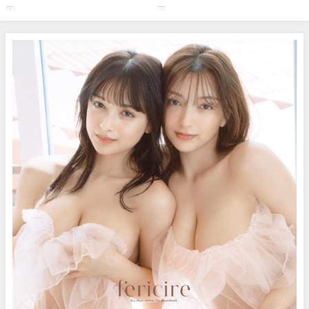
さんより
が握力測定に挑戦！ (Mar 08,
...
...
2026) | BOMB IDOL
CHANNEL【ボム編集部公式】さ
んより