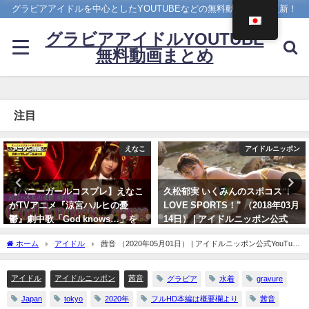
グラビアアイドルを中心としたYOUTUBEなどの無料動画を日々更新！
グラビアアイドルYOUTUBE
無料動画まとめ
注目
アイドルニッポン
4K UPSCALING CLUB
久松郁実 いくみんのスポコス“I
篠崎愛【4K】（2023年08月25
LOVE SPORTS！” （2018年03月
日） | 4K UPSCALING CLUBさん
14日） | アイドルニッポン公式
より
YouTubeチャンネルさんより
08/25/2023
ホーム
アイドル
茜音 （2020年05月01日） | アイドルニッポン公式YouTube
07/14/2024
チャンネルさんより
アイドル
アイドルニッポン
茜音
グラビア
水着
gravure
Japan
tokyo
2020年
フルHD本編は概要欄より
茜音