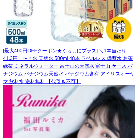
[最大400円OFFクーポン★くらしにプラス] ＼1本当たり
41.3円！〜／水 天然水 500ml 48本 ラベルレス 備蓄水 お茶
緑茶 ミネラルウォーター 富士山の天然水 富士山 ケース バ
ナジウム バナジウム天然水 バナジウム含有 アイリスオーヤ
マ 飲料水 送料無料 【代引き不可】