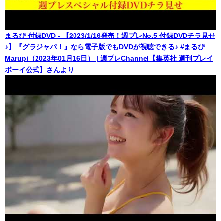
まるぴ 付録DVD - 【2023/1/16発売！週プレNo.5 付録DVDチラ見せ
♪】『グラジャパ！』なら電子版でもDVDが視聴できる♪ #まるぴ
Marupi（2023年01月16日） | 週プレChannel【集英社 週刊プレイ
ボーイ公式】さんより