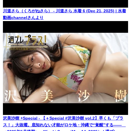
川道さら（くろがねさら） - 川道さら 水着 6 (Dec 21, 2025) | 水着
動画channelさんより
沢美沙樹 +Special - 【＋Special #沢美沙樹 vol.2】早くも「プラ
ス！」大抜擢。底知れない才能がロケ地・沖縄で“覚醒”する――