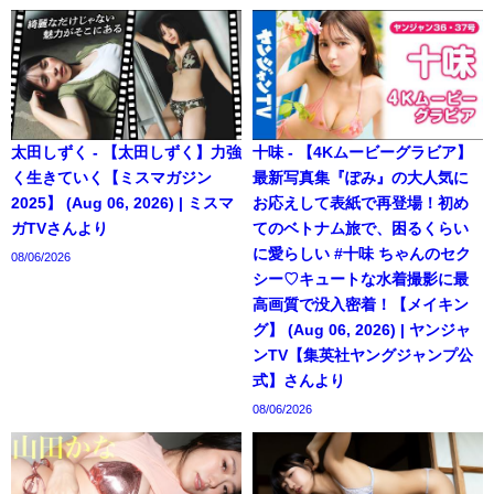
太田しずく - 【太田しずく】力強
十味 - 【4Kムービーグラビア】
く生きていく【ミスマガジン
最新写真集『ぽみ』の大人気に
2025】 (Aug 06, 2026) | ミスマ
お応えして表紙で再登場！初め
ガTVさんより
てのベトナム旅で、困るくらい
に愛らしい #十味 ちゃんのセク
08/06/2026
シー♡キュートな水着撮影に最
高画質で没入密着！【メイキン
グ】 (Aug 06, 2026) | ヤンジャ
ンTV【集英社ヤングジャンプ公
式】さんより
08/06/2026