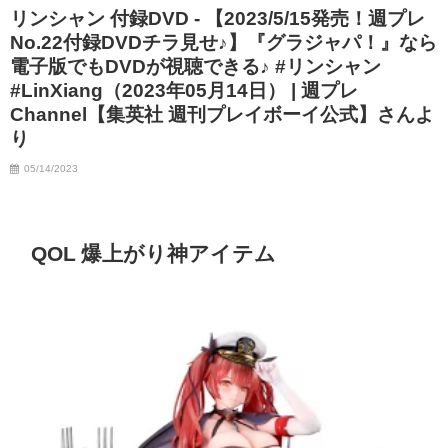
リンシャン 付録DVD - 【2023/5/15発売！週プレ
07/06/2023
No.22付録DVDチラ見せ♪】『グラジャパ！』なら
電子版でもDVDが視聴できる♪ #リンシャン
#LinXiang（2023年05月14日） | 週プレ
Channel【集英社 週刊プレイボーイ公式】さんよ
り
05/14/2023
QOL 爆上がり神アイテム