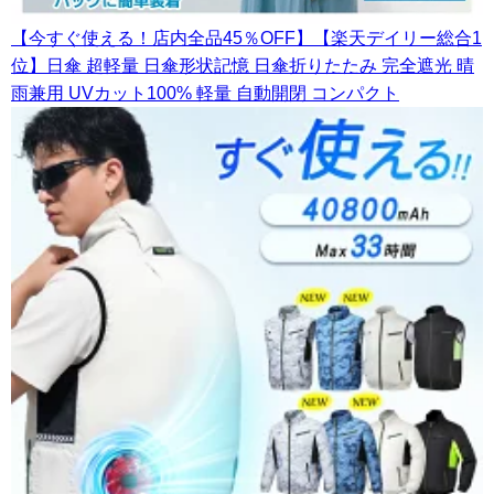
【今すぐ使える！店内全品45％OFF】【楽天デイリー総合1
位】日傘 超軽量 日傘形状記憶 日傘折りたたみ 完全遮光 晴
雨兼用 UVカット100% 軽量 自動開閉 コンパクト