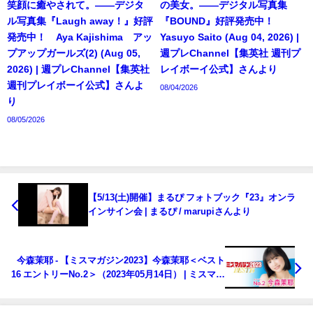
笑顔に癒やされて。――デジタ
の美女。――デジタル写真集
ル写真集『Laugh away！』好評
『BOUND』好評発売中！
発売中！ Aya Kajishima アッ
Yasuyo Saito (Aug 04, 2026) |
プアップガールズ(2) (Aug 05,
週プレChannel【集英社 週刊プ
2026) | 週プレChannel【集英社
レイボーイ公式】さんより
週刊プレイボーイ公式】さんよ
08/04/2026
り
08/05/2026
【5/13(土)開催】まるぴ フォトブック『23』オンラ
インサイン会 | まるぴ / marupiさんより
今森茉耶 - 【ミスマガジン2023】今森茉耶＜ベスト
16 エントリーNo.2＞（2023年05月14日） | ミスマガ
TVさんより