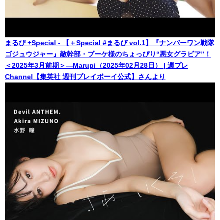
まるぴ +Special - 【＋Special #まるぴ vol.1】『ナンバーワン戦隊
ゴジュウジャー』敵幹部・ブーケ様のちょっぴり“悪女グラビア”！
＜2025年3月前期＞―Marupi（2025年02月28日） | 週プレ
Channel【集英社 週刊プレイボーイ公式】さんより