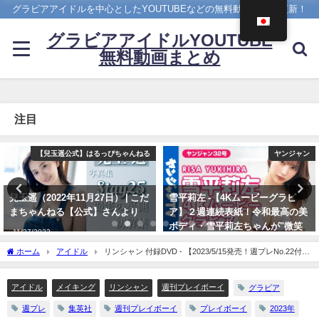
グラビアアイドルを中心としたYOUTUBEなどの無料動画を日々更新！
グラビアアイドルYOUTUBE
無料動画まとめ
注目
ヤンジャン
写真集PV
雪平莉左 -【4Kムービーグラビ
櫻井音乃 写真集PV - 【#櫻井音
ア】２週連続表紙！令和最高の美
乃】21歳、音乃パイセンのオトナ
ボディ・雪平莉左ちゃんが"微笑
な挑戦ーOtono Sakurai（2023年
みの国"タイで魅せる女神の微笑
12月20日） | 週プレChannel【集
ホーム
アイドル
リンシャン 付録DVD - 【2023/5/15発売！週プレNo.22付録
み！カラフルでビビッドな水着撮
英社 週刊プレイボーイ公式】さん
DVDチラ見せ♪】『グラジャパ！』なら電子版でもDVDが視聴できる♪ #リンシャン
影に最高画質で没入密着！【メイ
より
#LinXiang（2023年05月14日） | 週プレChannel【集英社 週刊プレイボーイ公式】さん
キング】（2023年07月06日） | ヤ
アイドル
メイキング
リンシャン
週刊プレイボーイ
グラビア
より
12/20/2023
ンジャンTV【集英社ヤングジャ
週プレ
集英社
週刊プレイボーイ
プレイボーイ
2023年
ンプ公式】さんより