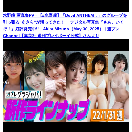
水野瞳 写真集PV - 【#水野瞳】「Devil ANTHEM．」のグループを
引っ張る“あきら”が帰ってきた！ デジタル写真集『さあ、いく
ぞ！』好評発売中!! Akira Mizuno（May 30, 2025） | 週プレ
Channel【集英社 週刊プレイボーイ公式】さんより