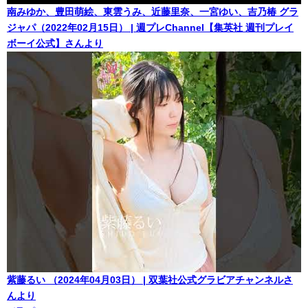
南みゆか、豊田萌絵、東雲うみ、近藤里奈、一宮ゆい、吉乃椿 グラ
ジャパ（2022年02月15日） | 週プレChannel【集英社 週刊プレイ
ボーイ公式】さんより
紫藤るい （2024年04月03日） | 双葉社公式グラビアチャンネルさ
んより