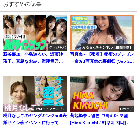
おすすめの記事
グラジャパ
みるるんチャンネル【白間美瑠】
新谷姫加、小鳥遊るい、近藤沙
写真集 - 【密着】秘密のプレゼン
瑛子、真島なおみ、海津雪乃、
ト🌼3rd写真集の裏側② (Sep 21,
大河もも グラジャパ（2022年08
2023) | みるるんチャンネル【白
...
...
月15日） | 週プレChannel【集
間美瑠】さんより
英社 週刊プレイボーイ公式】さ
んより
ゼロイチファミリア
Hカップ
桃月なしこのヤングキングbull表
菊地姫奈 - 일본 그라비아 모델
紙サイン会イベントに行ってみ
[Hina Kikuchl / 키쿠치 히나] / 日
た！【密着】 | ゼロイチTVさん
本グラビアモデル [Hina
...
...
より
Kikuchl/菊地姫奈] (Dec 06,