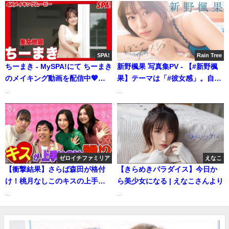
2022) | 선데이 그라비아さんより
SPA!
Rain Tree
ちーまき - MySPA!にて ちーまき
新野楓果 写真集PV - 【#新野楓
のメイキング動画を配信中💖
果】テーマは「#彼女感」。自然
(Feb 16, 2026) | SPA!グラビア
体な彼女とのデート気分をお届
...
...
チャンネルさんより
け！ デジタル写真集『ぼくのカ
ノジョ』好評発売中!!
#RainTree（2025年04月15日）
| 週プレChannel【集英社 週刊プ
レイボーイ公式】さんより
ゼロイチファミリア
えなこ
【衝撃結果】さらば森田が格付
【きらめきパラダイス】今日か
け！桃月なしこのキスの上手さ
ら美少女になる | えなこさんより
は何位？ | ゼロイチTVさんより
...
...