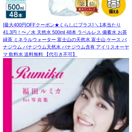
[最大400円OFFクーポン★くらしにプラス] ＼1本当たり
41.3円！〜／水 天然水 500ml 48本 ラベルレス 備蓄水 お茶
緑茶 ミネラルウォーター 富士山の天然水 富士山 ケース バ
ナジウム バナジウム天然水 バナジウム含有 アイリスオーヤ
マ 飲料水 送料無料 【代引き不可】