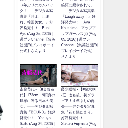
３年ぶりのカムバッ
笑顔に癒やされて。
ク！――デジタル写
――デジタル写真集
真集『時よ、止ま
『Laugh away！』好
れ。韓国美女。』好
評発売中！ Aya
評発売中！ Eunji
Kajishima アップア
Pyo (Aug 05, 2026) |
ップガールズ(2) (Aug
週プレChannel【集英
05, 2026) | 週プレ
社 週刊プレイボーイ
Channel【集英社 週刊
公式】さんより
プレイボーイ公式】
さんより
斎藤恭代 - 【#斎藤恭
藤水咲桜 - 【#藤水咲
代】173cm・9頭身の
桜】改名後、初グラ
世界に誇る日本の美
ビア！４年ぶりの再
女。――デジタル写
会――デジタル写真
真集『BOUND』好評
集『花と陽だまり』
発売中！ Yasuyo
好評発売中！
Saito (Aug 04, 2026) |
Sakura Fujimizu (Aug