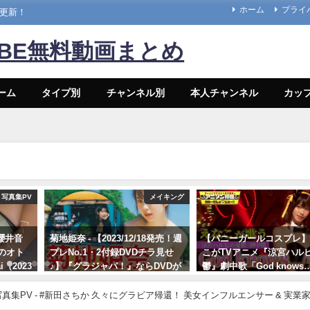
ホーム
プライ
々更新！
UBE無料動画まとめ
ーム
タイプ別
チャンネル別
本人チャンネル
カッ
写真集PV
メイキング
#櫻井音
菊地姫奈 - 【2023/12/18発売！週
【バニーガールコスプレ
のオト
プレNo.1・2付録DVDチラ見せ
こがTVアニメ『涼宮ハル
i（2023
♪】『グラジャパ！』ならDVDが
鬱』劇中歌「God knows
視聴できる♪ #菊地姫奈 Hina
神カバー！！
プレイボ
Kikuchi（2023年12月15日） | 週
10/17/2024
プレChannel【集英社 週刊プレ
集英社 週刊プレイボーイ公式】さんより