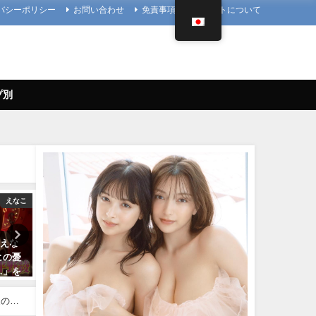
バシーポリシー
お問い合わせ
免責事項
当サイトについて
プ別
えなこ
Hカップ
】えな
ちとせよしの - 【解禁】写真集
【1st写真集】「まるごと」
ヒの憂
「ただいま」過去最大露出な写
しました。【メイキング】 |
…」を
真集ができました（2024年07月
ぴ / marupiさんより
26日） | よしのんチャンネルさん
11/07/2023
より