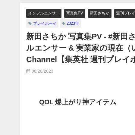
07月06
12/20/2023
【集英社ヤ
インフルエンサー
写真集PV
新田さちか
週刊プレ
んより
プレイボーイ
2023年
新田さちか 写真集PV - #新
ルエンサー & 実業家の現在（いま）
Channel【集英社 週刊プ
08/28/2023
QOL 爆上がり神アイテム