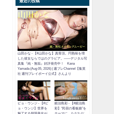
最近の投稿
山田かな - 【#山田かな】真骨頂。円熟味を増
した彼女ならではのグラビア。――デジタル写
真集『純・無垢』好評発売中！ Kana
Yamada (Aug 05, 2026) | 週プレChannel【集英
社 週刊プレイボーイ公式】さんより
ピョ・ウンジ - 【#ピ
鍛治島彩 - 【#鍛治島
ョ・ウンジ】世界を
彩】“民宿の看板娘”を
魅了する韓国美女が
テーマに、ただただ