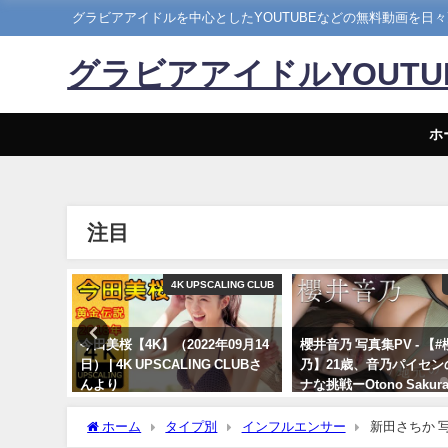
グラビアアイドルを中心としたYOUTUBEなどの無料動画を日
グラビアアイドルYOUT
ホ
注目
ヤンジャン
4K UPSCALING CLUB
ーグラビ
今田美桜【4K】（2022年09月14
櫻井音乃 写真集PV - 【
和最高の
日） | 4K UPSCALING CLUBさ
乃】21歳、音乃パイセン
んが"微
んより
ナな挑戦ーOtono Sakura
女神の微
年12月20日） | 週プレ
09/14/2022
ッドな水
Channel【集英社 週刊
ホーム
タイプ別
インフルエンサー
新田さちか 写真集PV - #新田さちか 久々にグラビア帰還！ 美女インフルエンサー & 実業家の現
入密着！
ーイ公式】さんより
在（いま）【4K】（2023/08/28） | 週プレChannel【