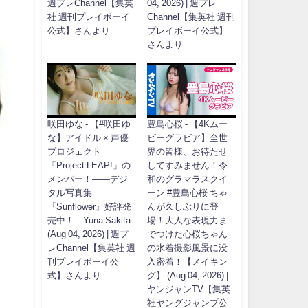
週プレChannel【集英
04, 2026) | 週プレ
社 週刊プレイボーイ
Channel【集英社 週刊
公式】さんより
プレイボーイ公式】
さんより
咲田ゆな - 【#咲田ゆ
豊島心桜 - 【4Kムー
な】アイドル × 声優
ビーグラビア】全世
プロジェクト
界の皆様、お待たせ
「Project LEAP!」の
してすみません！令
メンバー！――デジ
和のグラマラスクイ
タル写真集
ーン #豊島心桜 ちゃ
『Sunflower』好評発
んが久しぶりに登
売中！ Yuna Sakita
場！大人な表現力ま
(Aug 04, 2026) | 週プ
でつけた心桜ちゃん
レChannel【集英社 週
の水着撮影風景に没
刊プレイボーイ公
入密着！【メイキン
式】さんより
グ】 (Aug 04, 2026) |
ヤンジャンTV【集英
社ヤングジャンプ公