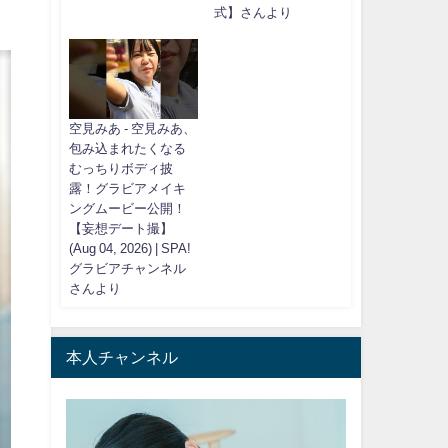
式】さんより
空見みあ - 空見みあ、
包み込まれたくなる
むっちりボディ披
露！グラビアメイキ
ングムービー公開！
【妄想デート撮】
(Aug 04, 2026) | SPA!
グラビアチャンネル
さんより
本人チャンネル