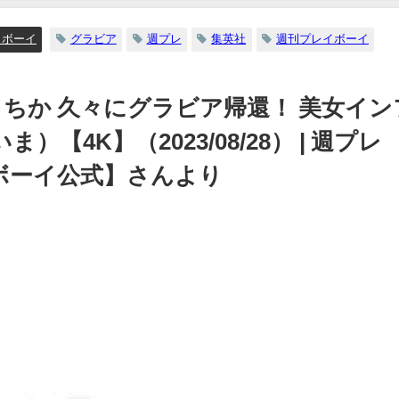
イボーイ公式】さんより
イボーイ
グラビア
週プレ
集英社
週刊プレイボーイ
12/15/2023
田さちか 久々にグラビア帰還！ 美女イン
【4K】（2023/08/28） | 週プレ
レイボーイ公式】さんより