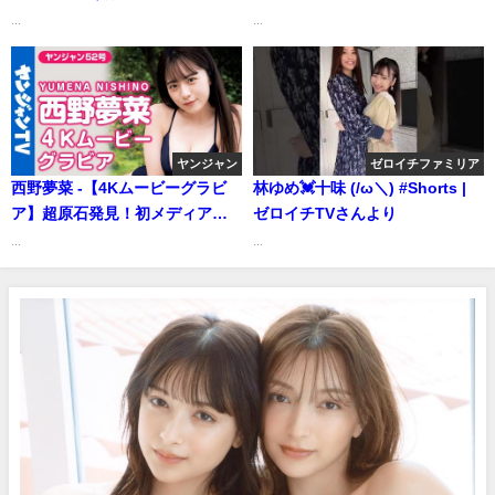
てください――デジタル写真集
ャンネルさんより
...
...
『小森、かわいすぎだろっ！』
好評発売中！ Kano
Komori（Aug 26, 2025） | 週プ
レChannel【集英社 週刊プレイ
ボーイ公式】さんより
ヤンジャン
ゼロイチファミリア
西野夢菜 -【4Kムービーグラビ
林ゆめ💓十味 (/ω＼) #Shorts |
ア】超原石発見！初メディア出
ゼロイチTVさんより
演のFカップ美少女！西野夢菜ち
...
...
ゃんの初めてが詰まった超貴重
な胸キュン水着撮影に最高画質
で没入密着【メイキング】
（2022年11月25日） | ヤンジャ
ンTV【集英社ヤングジャンプ公
式】さんより