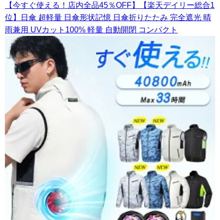
【今すぐ使える！店内全品45％OFF】【楽天デイリー総合1
位】日傘 超軽量 日傘形状記憶 日傘折りたたみ 完全遮光 晴
雨兼用 UVカット100% 軽量 自動開閉 コンパクト