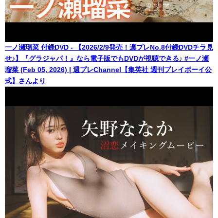
一ノ瀬瑠菜 付録DVD - 【2026/2/9発売！週プレNo.8付録DVDチラ見
せ♪】『グラジャパ！』なら電子版でもDVDが視聴できる♪ #一ノ瀬
瑠菜 (Feb 05, 2026) | 週プレChannel【集英社 週刊プレイボーイ公
式】さんより