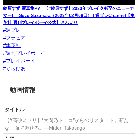
鈴原すず 写真集PV - 【#鈴原すず】2023年ブレイク必至のニューカ
マー!! Suzu Suzuhara（2023年02月06日） | 週プレChannel【集
英社 週刊プレイボーイ公式】さんより
#週プレ
#グラビア
#集英社
#週刊プレイボーイ
#プレイボーイ
#ぐらびあ
動画情報
タイトル
【#高砂ミドリ】“大間乃トーコ”からのリスタート。新た
な一面で魅せる。―Midori Takasago