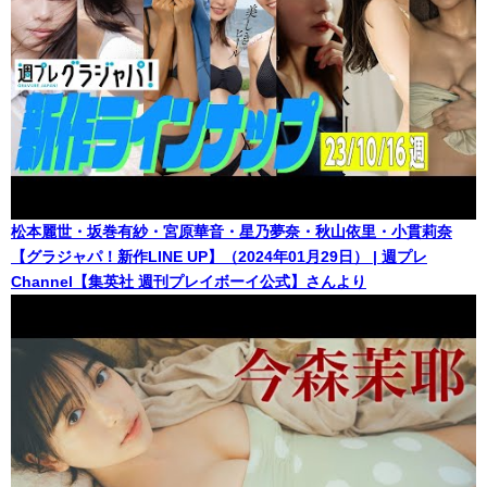
松本麗世・坂巻有紗・宮原華音・星乃夢奈・秋山依里・小貫莉奈
【グラジャパ！新作LINE UP】（2024年01月29日） | 週プレ
Channel【集英社 週刊プレイボーイ公式】さんより