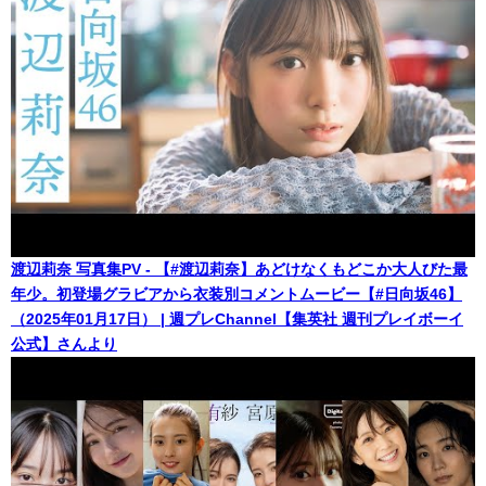
渡辺莉奈 写真集PV - 【#渡辺莉奈】あどけなくもどこか大人びた最
年少。初登場グラビアから衣装別コメントムービー【#日向坂46】
（2025年01月17日） | 週プレChannel【集英社 週刊プレイボーイ
公式】さんより