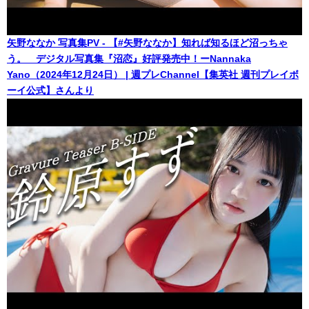
矢野ななか 写真集PV - 【#矢野ななか】知れば知るほど沼っちゃ
う。 デジタル写真集『沼恋』好評発売中！ーNannaka
Yano（2024年12月24日） | 週プレChannel【集英社 週刊プレイボ
ーイ公式】さんより