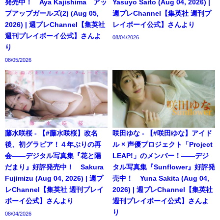
発売中！ Aya Kajishima アッ
Yasuyo Saito (Aug 04, 2026) |
プアップガールズ(2) (Aug 05,
週プレChannel【集英社 週刊プ
2026) | 週プレChannel【集英社
レイボーイ公式】さんより
週刊プレイボーイ公式】さんよ
08/04/2026
り
08/05/2026
藤水咲桜 - 【#藤水咲桜】改名
咲田ゆな - 【#咲田ゆな】アイド
後、初グラビア！４年ぶりの再
ル × 声優プロジェクト「Project
会――デジタル写真集『花と陽
LEAP!」のメンバー！――デジ
だまり』好評発売中！ Sakura
タル写真集『Sunflower』好評発
Fujimizu (Aug 04, 2026) | 週プ
売中！ Yuna Sakita (Aug 04,
レChannel【集英社 週刊プレイ
2026) | 週プレChannel【集英社
ボーイ公式】さんより
週刊プレイボーイ公式】さんよ
り
08/04/2026