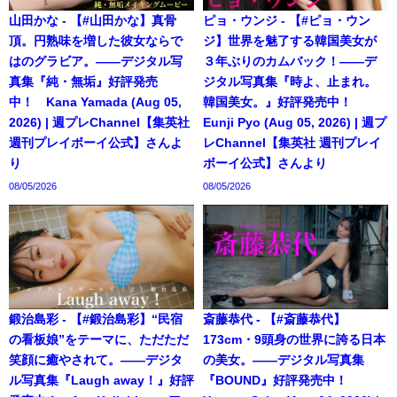
山田かな - 【#山田かな】真骨
ピョ・ウンジ - 【#ピョ・ウン
頂。円熟味を増した彼女ならで
ジ】世界を魅了する韓国美女が
はのグラビア。――デジタル写
３年ぶりのカムバック！――デ
真集『純・無垢』好評発売
ジタル写真集『時よ、止まれ。
中！ Kana Yamada (Aug 05,
韓国美女。』好評発売中！
2026) | 週プレChannel【集英社
Eunji Pyo (Aug 05, 2026) | 週プ
週刊プレイボーイ公式】さんよ
レChannel【集英社 週刊プレイ
り
ボーイ公式】さんより
08/05/2026
08/05/2026
鍛治島彩 - 【#鍛治島彩】“民宿
斎藤恭代 - 【#斎藤恭代】
の看板娘”をテーマに、ただただ
173cm・9頭身の世界に誇る日本
笑顔に癒やされて。――デジタ
の美女。――デジタル写真集
ル写真集『Laugh away！』好評
『BOUND』好評発売中！