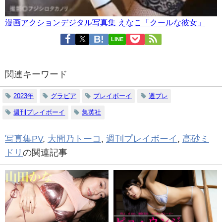
漫画アクションデジタル写真集 えなこ「クールな彼女」
LINE
関連キーワード
2023年
グラビア
プレイボーイ
週プレ
週刊プレイボーイ
集英社
写真集PV
,
大間乃トーコ
,
週刊プレイボーイ
,
高砂ミ
ドリ
の関連記事