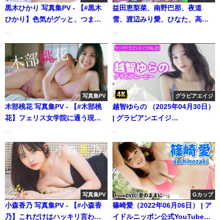
黒木ひかり 写真集PV - 【#黒木
益田恵梨菜、南野巴那、夜道
ひかり】色気がグッと、つまっ
雪、渡辺みり愛、ひなた、高崎
てる――デジタル写真集『明
かなみ、澄田綾乃 グラジャパ
...
...
日、もっと好きになる』好評発
（2023年02月22日） | 週プレ
売中！ Hikari Kuroki (Aug 29,
Channel【集英社 週刊プレイボ
2025) | 週プレChannel【集英社
ーイ公式】さんより
週刊プレイボーイ公式】さんよ
り
写真集PV
グラビアエイジ
木部桃花 写真集PV - 【#木部桃
越智ゆらの （2025年04月30日）
花】フェリス女学院に通う現役
| グラビアンエイジ
JD、上品な顔立ち×極上ボディ！
ch【KADOKAWAドラゴンエイ
...
...
――デジタル写真集『お嬢様×ギ
ジ公式CH】さんより
ャル、そのギャップがたまら
ん！』好評発売中！ Momo
Sakura (Oct 29, 2025) | 週プレ
Channel【集英社 週刊プレイボ
写真集PV
Gカップ
ーイ公式】さんより
小森香乃 写真集PV - 【#小森香
篠崎愛（2022年06月06日） | ア
乃】これだけはハッキリ言わせ
イドルニッポン公式YouTubeチ