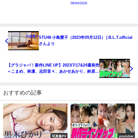
08/04/2026
STU48 小島愛子（2023年09月12日） | B.L.T.official
さんより
【グラジャパ！新作LINE UP】2023/7/17&24週発売
＜こまめ、林凛、志田音々、あかせあかり、鈴原す
ず、高梨有咲（ドラマチックレコード）、水咲優美
＞ | 週プレChannel【集英社 週刊プレイボーイ公
式】さんより
おすすめの記事
写真集PV
youtuber