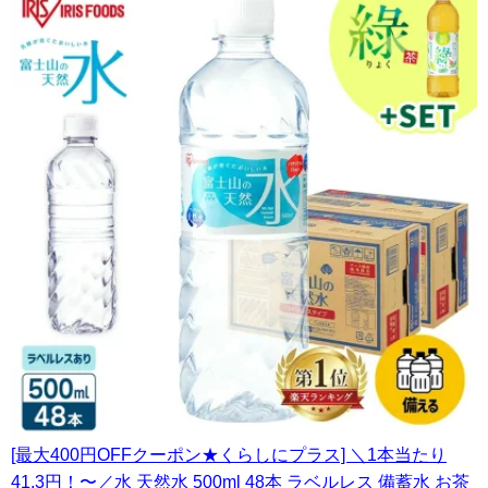
[最大400円OFFクーポン★くらしにプラス] ＼1本当たり
41.3円！〜／水 天然水 500ml 48本 ラベルレス 備蓄水 お茶