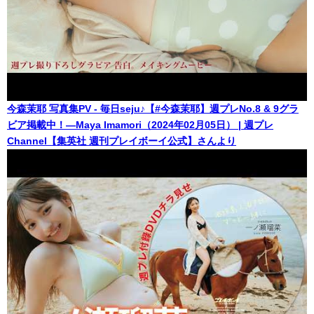
今森茉耶 写真集PV - 毎日seju♪【#今森茉耶】週プレNo.8 & 9グラ
ビア掲載中！―Maya Imamori（2024年02月05日） | 週プレ
Channel【集英社 週刊プレイボーイ公式】さんより