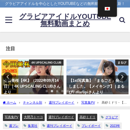
グラビアアイドルを中心としたYOUTUBEなどの無料動画を日々更新！
グラビアアイドルYOUTUBE
無料動画まとめ
注目
まるぴ
えなこ
【1st写真集】「まるごと」発売
【バニーガールコスプレ】えなこ
しました。【メイキング】 | まる
がTVアニメ『涼宮ハルヒの憂
ぴ / marupiさんより
鬱』劇中歌「God knows…」を
神カバー！！
11/07/2023
ホーム
チャンネル別
週刊プレイボーイ
写真集PV
高砂ミドリ - 【#
10/17/2024
高砂ミドリ】“大間乃トーコ”からのリスタート。新たな一面で魅せる。―Midori
Takasago（大間乃トーコ） | 週プレChannel【集英社 週刊プレイボーイ公式】さんよ
写真集PV
大間乃トーコ
週刊プレイボーイ
高砂ミドリ
グラビア
り
週プレ
集英社
週刊プレイボーイ
プレイボーイ
2023年