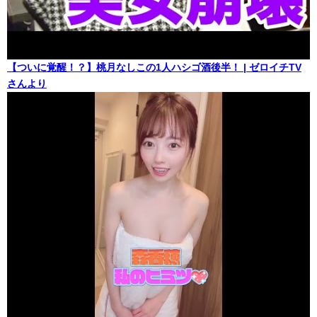
【ついに覚醒！？】桃月なしこの1人ハシゴ酒後半！ | ゼロイチTV
さんより