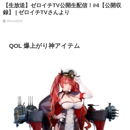
【生放送】ゼロイチTV公開生配信！#4【公開収
07/06/2023
録】 | ゼロイチTVさんより
05/14/2023
QOL 爆上がり神アイテム