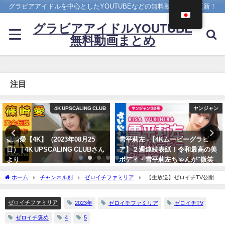
グラビアアイドルを中心としたYOUTUBEなどの無料動画を日々更新！
グラビアアイドルYOUTUBE
無料動画まとめ
注目
ヤンジャン
えなこ
雪平莉左 -【4Kムービーグラビ
【バニーガールコスプレ】えなこ
ア】２週連続表紙！令和最高の美
がTVアニメ『涼宮ハルヒの憂
ボディ・雪平莉左ちゃんが"微笑
鬱』劇中歌「God knows…」を
みの国"タイで魅せる女神の微笑
神カバー！！
ホーム
チャンネル別
ゼロイチファミリア
【生放送】ゼロイチTV公開生
み！カラフルでビビッドな水着撮
10/17/2024
配信！#4【公開収録】 | ゼロイチTVさんより
影に最高画質で没入密着！【メイ
キング】（2023年07月06日） | ヤ
ゼロイチファミリア
2023年
ゼロイチファミリア
ゼロイチTV
ンジャンTV【集英社ヤングジャ
ゼロイチ褒め
4
5
ンプ公式】さんより