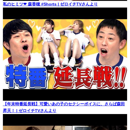
私のヒミツ❤︎ 森香穂 #Shorts | ゼロイチTVさんより
【年末特番延長戦】可愛いあの子のセクシーボイスに、さらば森田
昇天！ | ゼロイチTVさんより