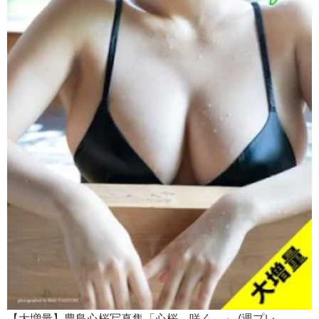
【大増量】豊島心桜写真集「心桜、咲く。」 (週プレ