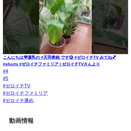
こんにちは💜適乳の #天羽希純 です😋 #ゼロイチTV みてね💕
#shorts #ゼロイチファミリア | ゼロイチTVさんより
#4
#5
#ゼロイチTV
#ゼロイチファミリア
#ゼロイチ褒め
動画情報