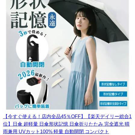
【今すぐ使える！店内全品45％OFF】【楽天デイリー総合1
位】日傘 超軽量 日傘形状記憶 日傘折りたたみ 完全遮光 晴
雨兼用 UVカット100% 軽量 自動開閉 コンパクト