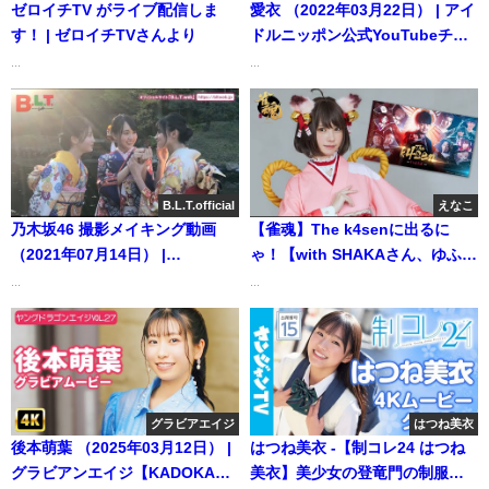
ゼロイチTV がライブ配信しま
愛衣 （2022年03月22日） | アイ
す！ | ゼロイチTVさんより
ドルニッポン公式YouTubeチャ
ンネルさんより
...
...
B.L.T.official
えなこ
乃木坂46 撮影メイキング動画
【雀魂】The k4senに出るに
（2021年07月14日） |
ゃ！【with SHAKAさん、ゆふな
B.L.T.officialさんより
さん】 | えなこさんより
...
...
グラビアエイジ
はつね美衣
後本萌葉 （2025年03月12日） |
はつね美衣 -【制コレ24 はつね
グラビアンエイジ【KADOKAWA
美衣】美少女の登竜門の制服＆