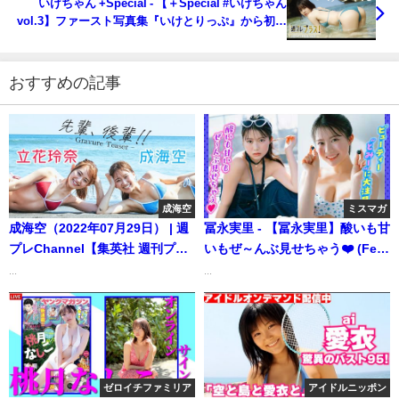
いけちゃん +Special - 【＋Special #いけちゃん
vol.3】ファースト写真集『いけとりっぷ』から初出
しカット&メイキングが見放題‼︎ ＜2023年5月前期＞
～Ikechan～（2023年05月14日） | 週プレ
Channel【集英社 週刊プレイボーイ公式】さんより
おすすめの記事
成海空
ミスマガ
成海空（2022年07月29日） | 週
冨永実里 - 【冨永実里】酸いも甘
プレChannel【集英社 週刊プレ
いもぜ～んぶ見せちゃう❤️ (Feb
イボーイ公式】さんより
12, 2026) | ミスマガTVさんより
...
...
ゼロイチファミリア
アイドルニッポン