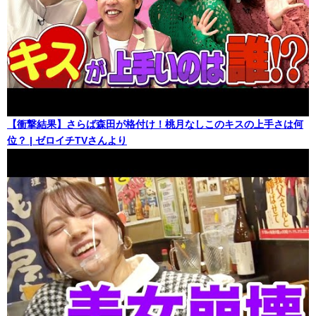
【衝撃結果】さらば森田が格付け！桃月なしこのキスの上手さは何
位？ | ゼロイチTVさんより