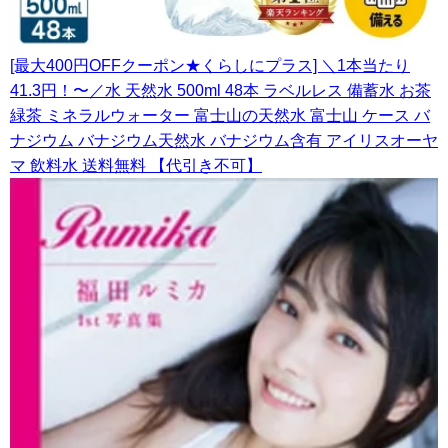
[最大400円OFFクーポン★くらしにプラス] ＼1本当たり
41.3円！〜／水 天然水 500ml 48本 ラベルレス 備蓄水 お茶
緑茶 ミネラルウォーター 富士山の天然水 富士山 ケース バ
ナジウム バナジウム天然水 バナジウム含有 アイリスオーヤ
マ 飲料水 送料無料 【代引き不可】