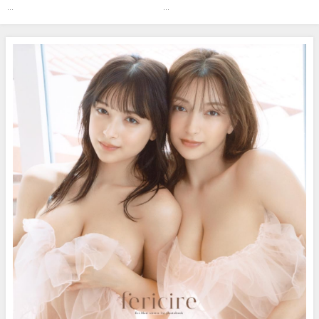
ドラゴンエイジ公式CH】さんよ
水着撮影に最高画質で没入密
...
...
り
着！【4Kムービーグラビア】
【メイキング】（2024年04月04
日） | ヤンジャンTV【集英社ヤ
ングジャンプ公式】さんより