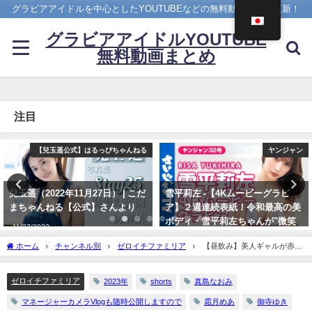
グラビアアイドルを中心としたYOUTUBEなどの無料動画を日々更新！
グラビアアイドルYOUTUBE
無料動画まとめ
注目
ヤンジャン
メイキング
雪平莉左 -【4Kムービーグラビ
菊地姫奈 - 【2023/12/18発売！週
ア】２週連続表紙！令和最高の美
プレNo.1・2付録DVDチラ見せ
ボディ・雪平莉左ちゃんが"微笑
♪】『グラジャパ！』ならDVDが
みの国"タイで魅せる女神の微笑
視聴できる♪ #菊地姫奈 Hina
ホーム
チャンネル別
ゼロイチファミリア
【昼飲み】美人ギャルが赤羽
み！カラフルでビビッドな水着撮
Kikuchi（2023年12月15日） | 週
のホルモン屋で初めてづくし❤ | ゼロイチTVさんより
影に最高画質で没入密着！【メイ
プレChannel【集英社 週刊プレイ
キング】（2023年07月06日） | ヤ
ボーイ公式】さんより
ゼロイチファミリア
2023年
shorts
真島なおみ
ンジャンTV【集英社ヤングジャ
12/15/2023
マネージャーカメラVlogも随時公開しますので
霜月めあ
御寺ゆき
ンプ公式】さんより