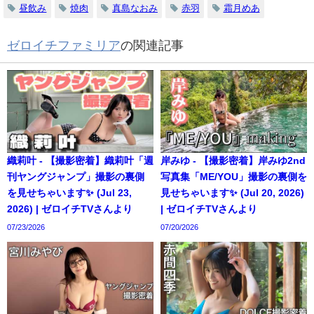
昼飲み
焼肉
真島なおみ
赤羽
霜月めあ
ゼロイチファミリア
の関連記事
織莉叶 - 【撮影密着】織莉叶「週
岸みゆ - 【撮影密着】岸みゆ2nd
刊ヤングジャンプ」撮影の裏側
写真集「ME/YOU」撮影の裏側を
を見せちゃいます✨ (Jul 23,
見せちゃいます✨ (Jul 20, 2026)
2026) | ゼロイチTVさんより
| ゼロイチTVさんより
07/23/2026
07/20/2026