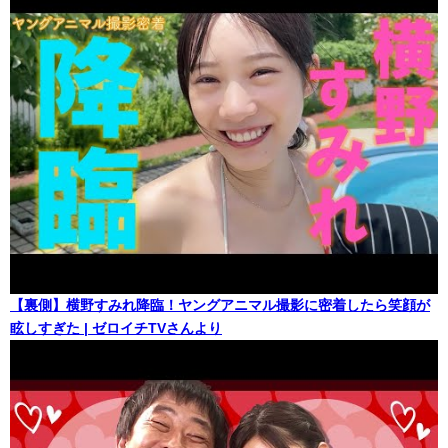
【裏側】横野すみれ降臨！ヤングアニマル撮影に密着したら笑顔が
眩しすぎた | ゼロイチTVさんより