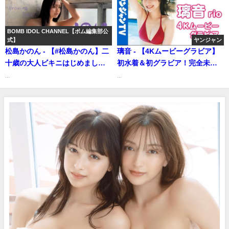
BOMB IDOL CHANNEL【ボム編集部公
式】
ヤンジャン
松島かのん - 【#松島かのん】二
璃音 - 【4Kムービーグラビア】
十歳の大人ビキニはじめまし
初水着＆初グラビア！完全未発
た！水着別冊『BOMB Love
掘の原石 #璃音 ちゃんがYJ初登
...
...
Special 2026』好評発売中！―
場！“ハッ”とするほど美しい顔
撮影メイキング動画 Kanon
面と屈託なく笑う姿にキュンと
Matsushima (May 30, 2026) |
する水着撮影に最高画質で没入
BOMB IDOL CHANNEL【ボム編
密着！【メイキング】 (May 28,
集部公式】さんより
2026) | ヤンジャンTV【集英社ヤ
ングジャンプ公式】さんより