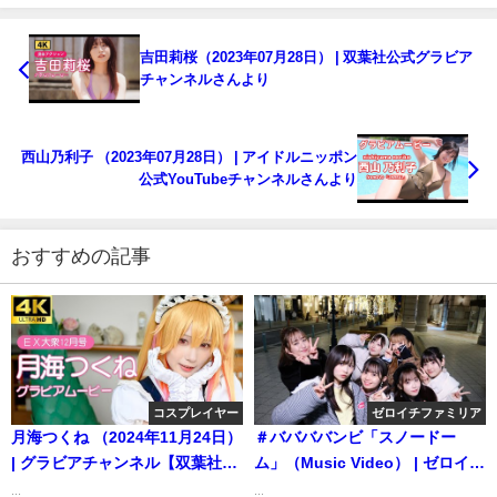
吉田莉桜（2023年07月28日） | 双葉社公式グラビア
チャンネルさんより
西山乃利子 （2023年07月28日） | アイドルニッポン
公式YouTubeチャンネルさんより
おすすめの記事
コスプレイヤー
ゼロイチファミリア
月海つくね （2024年11月24日）
＃ババババンビ「スノードー
| グラビアチャンネル【双葉社公
ム」（Music Video） | ゼロイチ
式】さんより
TVさんより
...
...