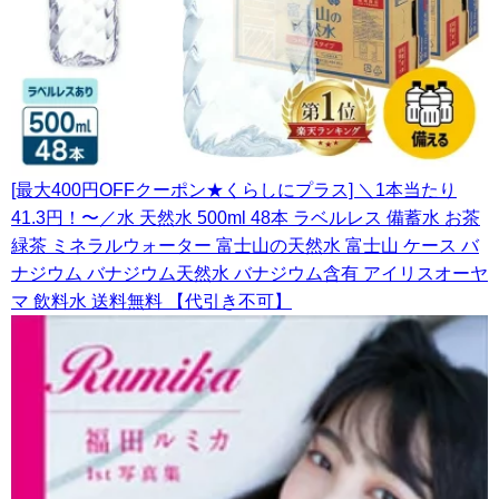
[最大400円OFFクーポン★くらしにプラス] ＼1本当たり
41.3円！〜／水 天然水 500ml 48本 ラベルレス 備蓄水 お茶
緑茶 ミネラルウォーター 富士山の天然水 富士山 ケース バ
ナジウム バナジウム天然水 バナジウム含有 アイリスオーヤ
マ 飲料水 送料無料 【代引き不可】