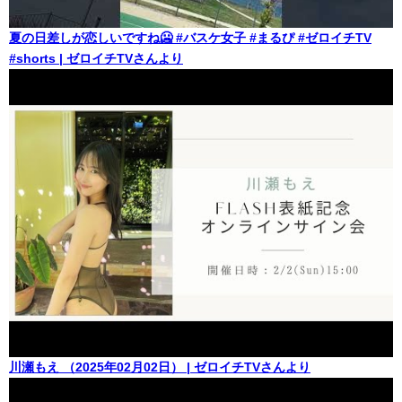
夏の日差しが恋しいですね🥶 #バスケ女子 #まるぴ #ゼロイチTV
#shorts | ゼロイチTVさんより
川瀬もえ （2025年02月02日） | ゼロイチTVさんより