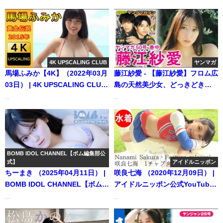
4K UPSCALING CLUB
ヤンマガ
馬場ふみか【4K】（2022年03月
藤江紗愛 - 【藤江紗愛】フロム広
03日） | 4K UPSCALING CLUB
島の天然美少女、どっきどきの
さんより
初登場ーッ☆ (Nov 09, 2025) |
...
...
講談社ヤンマガchさんより
BOMB IDOL CHANNEL【ボム編集部公
式】
アイドルニッポン
ちーまき （2025年04月11日） |
咲良七海 （2020年12月09日） |
BOMB IDOL CHANNEL【ボム編
アイドルニッポン公式YouTube
集部公式】さんより
チャンネルさんより
...
...