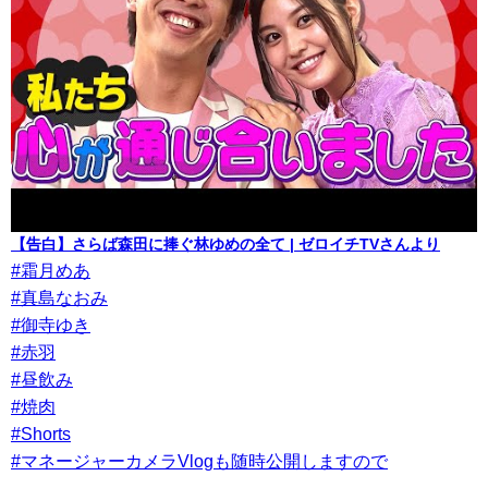
【告白】さらば森田に捧ぐ林ゆめの全て | ゼロイチTVさんより
#霜月めあ
#真島なおみ
#御寺ゆき
#赤羽
#昼飲み
#焼肉
#Shorts
#マネージャーカメラVlogも随時公開しますので