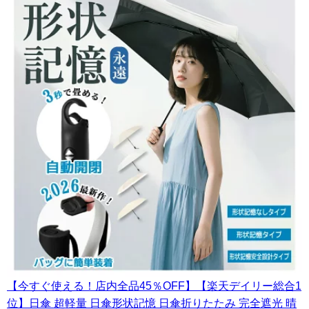
【今すぐ使える！店内全品45％OFF】【楽天デイリー総合1
位】日傘 超軽量 日傘形状記憶 日傘折りたたみ 完全遮光 晴