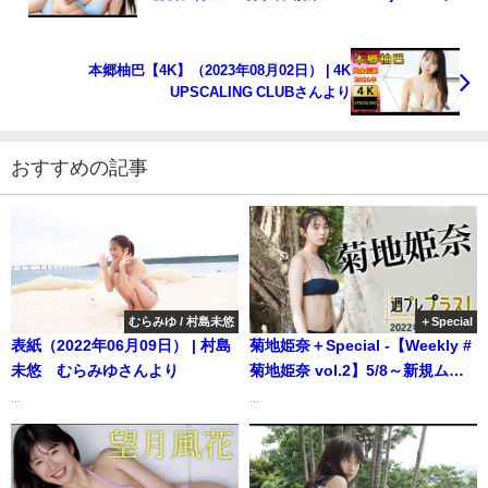
集PV（2023年8月2日）| 週プレChannel【集英社 週
刊プレイボーイ公式】さんより
本郷柚巴【4K】（2023年08月02日） | 4K
UPSCALING CLUBさんより
おすすめの記事
むらみゆ / 村島未悠
＋Special
表紙（2022年06月09日） | 村島
菊地姫奈＋Special -【Weekly #
未悠 むらみゆさんより
菊地姫奈 vol.2】5/8～新規ムー
ビー追加！好きにならずにはい
...
...
られない！輝く17歳と、恋する
旅（2022年05月06日） | 週プレ
Channel【集英社 週刊プレイボ