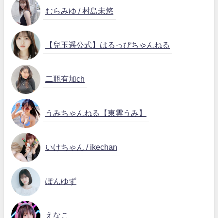
むらみゆ / 村島未悠
【兒玉遥公式】はるっぴちゃんねる
二瓶有加ch
うみちゃんねる【東雲うみ】
いけちゃん / ikechan
ぽんゆず
えなこ