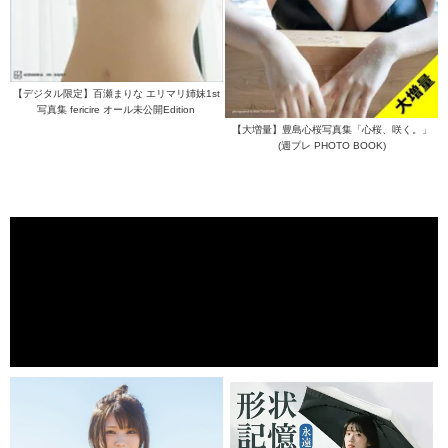
【デジタル限定】百瀬まりな エリマリ姉妹1st
写真集 fericire オール未公開Edition
【大増量】豊島心桜写真集「心桜、咲く。」
(週プレ PHOTO BOOK)