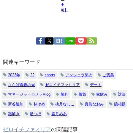
不
可】
LINE
関連キーワード
2023年
22
shorts
アンジェラ芽衣
ご褒美
さらば青春の光
ゼロイチファミリア
デート
マネージャーカメラVlog
勝利
勝負
家飲み
対決
新谷姫加
林ゆめ
桃月なしこ
真島なおみ
腕相撲
謎解き
足つぼ
霜月めあ
ゼロイチファミリア
の関連記事