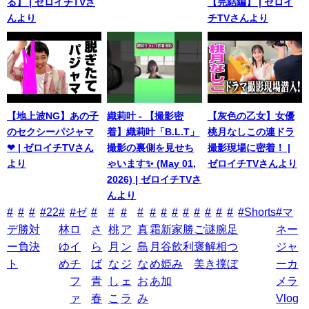
る】 | ゼロイチTVさ
【完結編】 | ゼロイ
んより
チTVさんより
【地上波NG】あの子
織莉叶 - 【撮影密
【灰色の乙女】女優
のセクシーパジャマ
着】織莉叶「B.L.T」
桃月なしこの連ドラ
❤ | ゼロイチTVさん
撮影の裏側を見せち
撮影現場に密着！ |
より
ゃいます✨ (May 01,
ゼロイチTVさんより
2026) | ゼロイチTVさ
んより
#
#
#
#22
#
#ゼ
#
#
#
#
#
#
#
#
#
#
#
#
#Shorts
#マ
デ
勝
対
林
ロ
さ
桃
ア
真
霜
新
家
勝
ご
謎
腕
足
ネー
ー
負
決
ゆ
イ
ら
月
ン
島
月
谷
飲
利
褒
解
相
つ
ジャ
ト
め
チ
ば
な
ジ
な
め
姫
み
美
き
撲
ぼ
ーカ
フ
青
し
ェ
お
あ
加
メラ
ァ
春
こ
ラ
み
Vlog