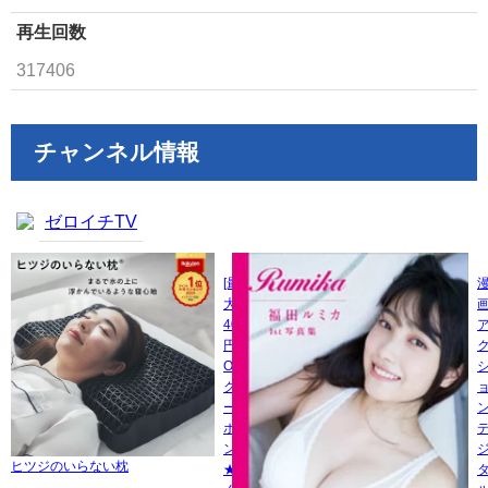
再生回数
317406
チャンネル情報
ゼロイチTV
[最
大
400
円
OFF
ク
ー
ポ
ン
ヒツジのいらない枕
★