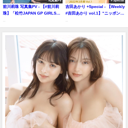
写真集PV
＋Special
前川莉珠 写真集PV - 【#前川莉
吉田あかり +Special - 【Weekly
珠】「松竹JAPAN GP GIRLS
#吉田あかり vol.1】“ニッポンの
CONTEST」準グランプリ！透明
美しい高校生” 次世代スターが高
...
...
感抜群の美女。―Lizu
校卒業前ラストの貴重なショッ
Maekawa（2024年01月29日） |
ト・ムービーを公開！＜2022年3
週プレChannel【集英社 週刊プ
月期＞（2022年03月01日） | 週
レイボーイ公式】さんより
プレChannel【集英社 週刊プレ
イボーイ公式】さんより