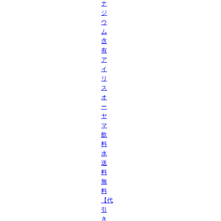
ナ
ジ
ウ
ム
含
有
ア
イ
リ
ス
オ
ー
ヤ
マ
飲
料
水
送
料
無
料
【代
引
き