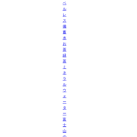
ベ
ル
レ
ス
備
蓄
水
お
茶
緑
茶
ミ
ネ
ラ
ル
ウ
ォ
ー
タ
ー
富
士
山
の