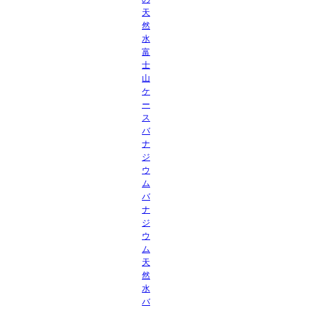
天
然
水
富
士
山
ケ
ー
ス
バ
ナ
ジ
ウ
ム
バ
ナ
ジ
ウ
ム
天
然
水
バ