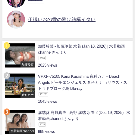
伊織いおの愛の鞭は結構イタい
加藤玲菜 - 加藤玲菜 水着 (Jan 18, 2026) | 水着動画
channelさんより
2026
加藤玲菜
2025
VPXF-75105 Kana Kurashina 倉科カナ – Beach
Angels ビーチエンジェルズ 倉科カナ in サウス・ス
トラドブローク島 Blu-ray
倉科カナ
2012年
1043
溝端葵 髙野真央 - 高野 溝端 水着 2 (Dec 19, 2025) | 水
着動画channelさんより
2025
水着動画channel
998