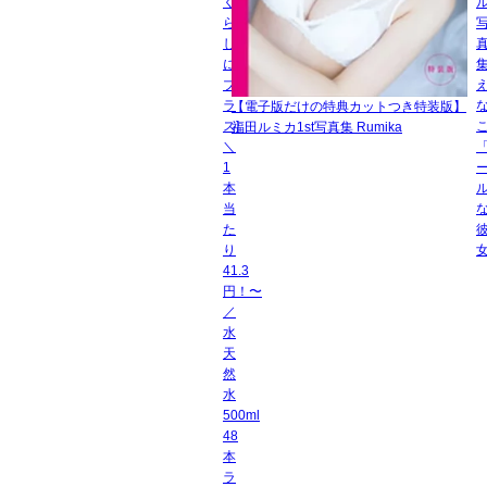
く
ら
し
に
プ
ラ
【電子版だけの特典カットつき特装版】
ス]
福田ルミカ1st写真集 Rumika
＼
1
本
当
た
り
41.3
円！〜
／
水
天
然
水
500ml
48
本
ラ