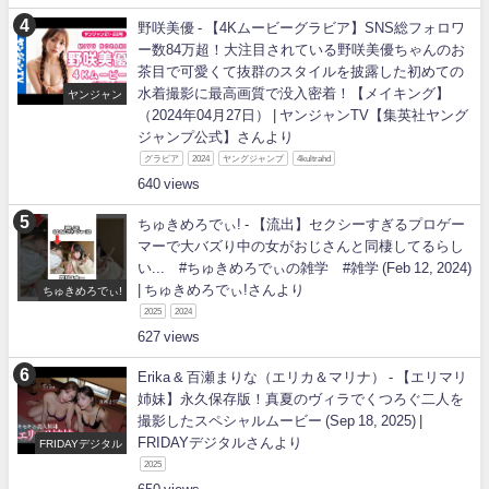
野咲美優 - 【4Kムービーグラビア】SNS総フォロワ
ー数84万超！大注目されている野咲美優ちゃんのお
茶目で可愛くて抜群のスタイルを披露した初めての
水着撮影に最高画質で没入密着！【メイキング】
ヤンジャン
（2024年04月27日） | ヤンジャンTV【集英社ヤング
ジャンプ公式】さんより
グラビア
2024
ヤングジャンプ
4kultrahd
640
ちゅきめろでぃ! - 【流出】セクシーすぎるプロゲー
マーで大バズり中の女がおじさんと同棲してるらし
い... #ちゅきめろでぃの雑学 #雑学 (Feb 12, 2024)
| ちゅきめろでぃ!さんより
ちゅきめろでぃ!
2025
2024
627
Erika & 百瀬まりな（エリカ＆マリナ） - 【エリマリ
姉妹】永久保存版！真夏のヴィラでくつろぐ二人を
撮影したスペシャルムービー (Sep 18, 2025) |
FRIDAYデジタルさんより
FRIDAYデジタル
2025