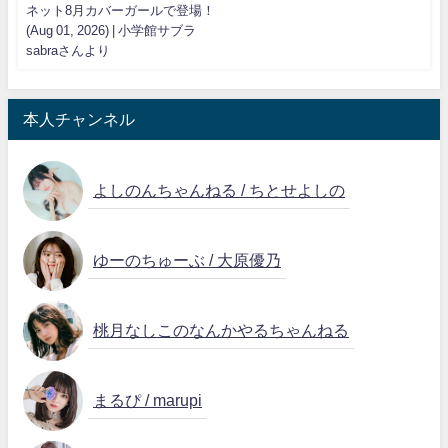
ネット8月カバーガールで登場！
(Aug 01, 2026) | 小学館サブラ
sabraさんより
本人チャンネル
よしのんちゃんねる / ちとせよしの
ゆーのちゅーぶ / 大原優乃
桃月なしこのなんかやるちゃんねる
まるぴ / marupi