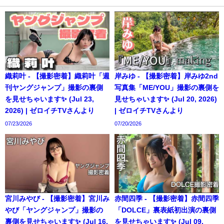
織莉叶 - 【撮影密着】織莉叶「週
岸みゆ - 【撮影密着】岸みゆ2nd
刊ヤングジャンプ」撮影の裏側
写真集「ME/YOU」撮影の裏側を
を見せちゃいます✨ (Jul 23,
見せちゃいます✨ (Jul 20, 2026)
2026) | ゼロイチTVさんより
| ゼロイチTVさんより
07/23/2026
07/20/2026
宮川みやび - 【撮影密着】宮川み
赤間四季 - 【撮影密着】赤間四季
やび「ヤングジャンプ」撮影の
「DOLCE」裏表紙初出演の裏側
裏側を見せちゃいます✨ (Jul 16,
を見せちゃいます✨ (Jul 09,