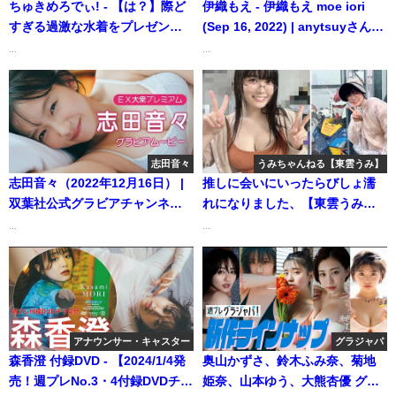
ちゅきめろでぃ! - 【は？】際ど
伊織もえ - 伊織もえ moe iori
すぎる過激な水着をプレゼント
(Sep 16, 2022) | anytsuyさんよ
して着させたら... (Nov 19,
り
...
...
2024) | ちゅきめろでぃ!さんより
志田音々
うみちゃんねる【東雲うみ】
志田音々（2022年12月16日） |
推しに会いにいったらびしょ濡
双葉社公式グラビアチャンネル
れになりました、【東雲うみ】 |
さんより
うみちゃんねる【東雲うみ】さ
...
...
んより
アナウンサー・キャスター
グラジャパ
森香澄 付録DVD - 【2024/1/4発
奥山かずさ、鈴木ふみ奈、菊地
売！週プレNo.3・4付録DVDチラ
姫奈、山本ゆう、大熊杏優 グラ