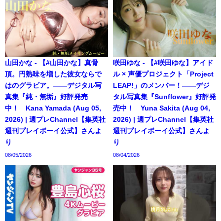
山田かな - 【#山田かな】真骨
咲田ゆな - 【#咲田ゆな】アイド
頂。円熟味を増した彼女ならで
ル × 声優プロジェクト「Project
はのグラビア。――デジタル写
LEAP!」のメンバー！――デジ
真集『純・無垢』好評発売
タル写真集『Sunflower』好評発
中！ Kana Yamada (Aug 05,
売中！ Yuna Sakita (Aug 04,
2026) | 週プレChannel【集英社
2026) | 週プレChannel【集英社
週刊プレイボーイ公式】さんよ
週刊プレイボーイ公式】さんよ
り
り
08/05/2026
08/04/2026