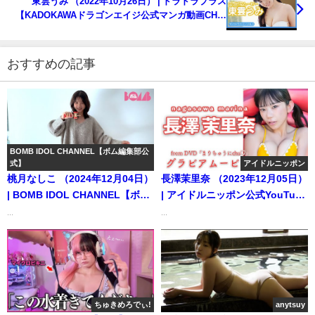
東雲うみ （2022年10月26日） | ドラドラプラス
【KADOKAWAドラゴンエイジ公式マンガ動画CH】
さんより
おすすめの記事
BOMB IDOL CHANNEL【ボム編集部公
式】
アイドルニッポン
桃月なしこ （2024年12月04日）
長澤茉里奈 （2023年12月05日）
| BOMB IDOL CHANNEL【ボム
| アイドルニッポン公式YouTube
編集部公式】さんより
チャンネルさんより
...
...
ちゅきめろでぃ!
anytsuy