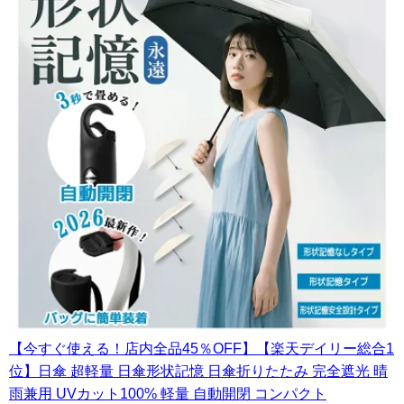
【今すぐ使える！店内全品45％OFF】【楽天デイリー総合1
位】日傘 超軽量 日傘形状記憶 日傘折りたたみ 完全遮光 晴
雨兼用 UVカット100% 軽量 自動開閉 コンパクト