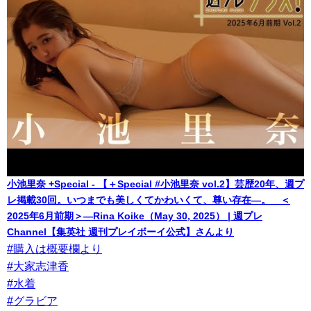
小池里奈 +Special - 【＋Special #小池里奈 vol.2】芸歴20年、週プ
レ掲載30回。いつまでも美しくてかわいくて、尊い存在―。 ＜
2025年6月前期＞―Rina Koike（May 30, 2025） | 週プレ
Channel【集英社 週刊プレイボーイ公式】さんより
#購入は概要欄より
#大家志津香
#水着
#グラビア