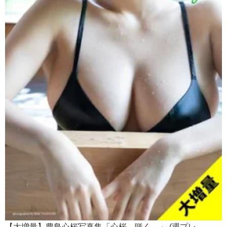
【大増量】豊島心桜写真集「心桜、咲く。」 (週プレ