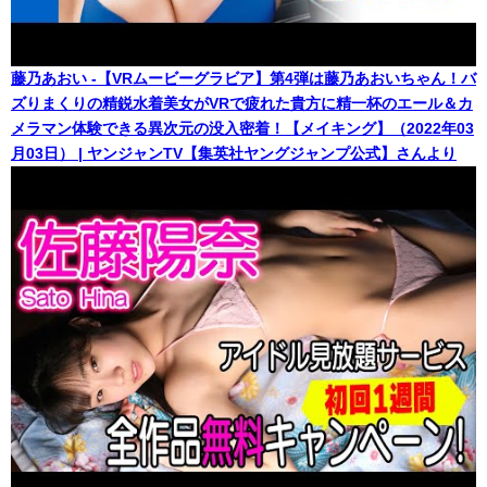
藤乃あおい -【VRムービーグラビア】第4弾は藤乃あおいちゃん！バ
ズりまくりの精鋭水着美女がVRで疲れた貴方に精一杯のエール＆カ
メラマン体験できる異次元の没入密着！【メイキング】（2022年03
月03日） | ヤンジャンTV【集英社ヤングジャンプ公式】さんより