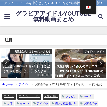
グラビアアイドルを中心としたYOUTUBEなどの無料動画を日々更新！
グラビアアイドルYOUTUBE
無料動画まとめ
注目
アイドルニッポン
4K UPSCALING CLUB
久松郁実 いくみんのスポコス“I
吉岡里帆(Riho Yoshioka)【4K】
LOVE SPORTS！” （2018年03月
（2022年10月19日） | 4K
14日） | アイドルニッポン公式
UPSCALING CLUBさんより
YouTubeチャンネルさんより
10/19/2022
ホーム
アイドル
大家志津香 （2022年10月25日） | アイドルニッポン公式
07/14/2024
YouTubeチャンネルさんより
アイドル
アイドルニッポン
大家志津香
グラビア
2022年
水着
gravure
アイドル
購入は概要欄より
大家志津香