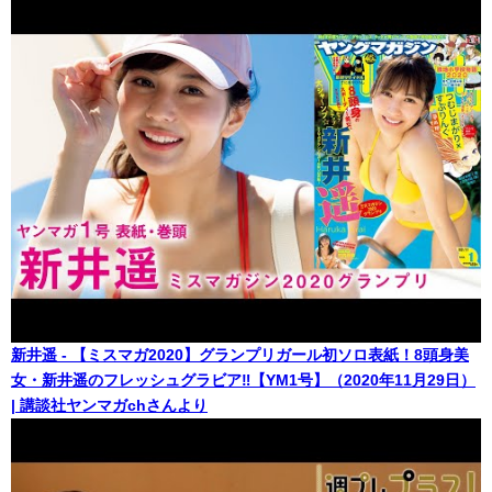
新井遥 - 【ミスマガ2020】グランプリガール初ソロ表紙！8頭身美
女・新井遥のフレッシュグラビア‼【YM1号】（2020年11月29日）
| 講談社ヤンマガchさんより