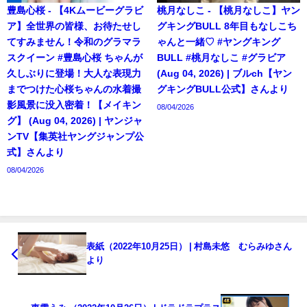
豊島心桜 - 【4Kムービーグラビ
桃月なしこ - 【桃月なしこ】ヤン
ア】全世界の皆様、お待たせし
グキングBULL 8年目もなしこち
てすみません！令和のグラマラ
ゃんと一緒♡ #ヤングキング
スクイーン #豊島心桜 ちゃんが
BULL #桃月なしこ #グラビア
久しぶりに登場！大人な表現力
(Aug 04, 2026) | ブルch【ヤン
までつけた心桜ちゃんの水着撮
グキングBULL公式】さんより
影風景に没入密着！【メイキン
08/04/2026
グ】 (Aug 04, 2026) | ヤンジャ
ンTV【集英社ヤングジャンプ公
式】さんより
08/04/2026
表紙（2022年10月25日） | 村島未悠 むらみゆさん
より