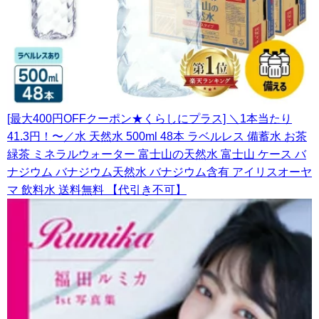
[最大400円OFFクーポン★くらしにプラス] ＼1本当たり
41.3円！〜／水 天然水 500ml 48本 ラベルレス 備蓄水 お茶
緑茶 ミネラルウォーター 富士山の天然水 富士山 ケース バ
ナジウム バナジウム天然水 バナジウム含有 アイリスオーヤ
マ 飲料水 送料無料 【代引き不可】