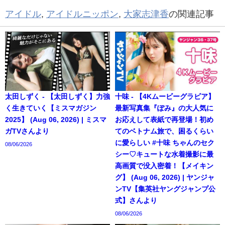
アイドル
,
アイドルニッポン
,
大家志津香
の関連記事
太田しずく - 【太田しずく】力強
十味 - 【4Kムービーグラビア】
く生きていく【ミスマガジン
最新写真集『ぽみ』の大人気に
2025】 (Aug 06, 2026) | ミスマ
お応えして表紙で再登場！初め
ガTVさんより
てのベトナム旅で、困るくらい
に愛らしい #十味 ちゃんのセク
08/06/2026
シー♡キュートな水着撮影に最
高画質で没入密着！【メイキン
グ】 (Aug 06, 2026) | ヤンジャ
ンTV【集英社ヤングジャンプ公
式】さんより
08/06/2026