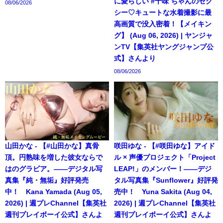
に愛らしい #十味 ちゃんのセク
08/06/2026
シー♡キュートな水着撮影に最
高画質で没入密着！【メイキン
グ】 (Aug 06, 2026) | ヤンジャ
ンTV【集英社ヤングジャンプ公
式】さんより
08/06/2026
山田かな - 【#山田かな】真骨
咲田ゆな - 【#咲田ゆな】アイド
頂。円熟味を増した彼女ならで
ル × 声優プロジェクト「Project
はのグラビア。――デジタル写
LEAP!」のメンバー！――デジ
真集『純・無垢』好評発売
タル写真集『Sunflower』好評発
中！ Kana Yamada (Aug 05,
売中！ Yuna Sakita (Aug 04,
2026) | 週プレChannel【集英社
2026) | 週プレChannel【集英社
週刊プレイボーイ公式】さんよ
週刊プレイボーイ公式】さんよ