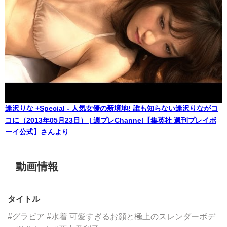
逢沢りな +Special - 人気女優の新境地! 誰も知らない逢沢りながコ
コに（2013年05月23日） | 週プレChannel【集英社 週刊プレイボ
ーイ公式】さんより
動画情報
タイトル
#グラビア #水着 可愛すぎるお顔と極上のスレンダーボデ