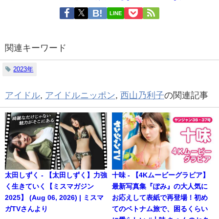
LINE
関連キーワード
2023年
アイドル
,
アイドルニッポン
,
西山乃利子
の関連記事
太田しずく - 【太田しずく】力強
十味 - 【4Kムービーグラビア】
く生きていく【ミスマガジン
最新写真集『ぽみ』の大人気に
2025】 (Aug 06, 2026) | ミスマ
お応えして表紙で再登場！初め
ガTVさんより
てのベトナム旅で、困るくらい