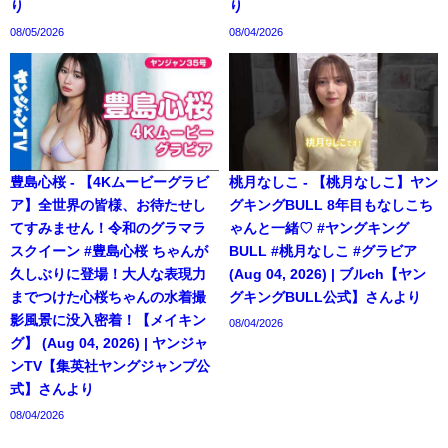
り
り
08/05/2026
08/04/2026
豊島心桜 - 【4Kムービーグラビ
桃月なしこ - 【桃月なしこ】ヤン
ア】全世界の皆様、お待たせし
グキングBULL 8年目もなしこち
てすみません！令和のグラマラ
ゃんと一緒♡ #ヤングキング
スクイーン #豊島心桜 ちゃんが
BULL #桃月なしこ #グラビア
久しぶりに登場！大人な表現力
(Aug 04, 2026) | ブルch【ヤン
までつけた心桜ちゃんの水着撮
グキングBULL公式】さんより
影風景に没入密着！【メイキン
08/04/2026
グ】 (Aug 04, 2026) | ヤンジャ
ンTV【集英社ヤングジャンプ公
式】さんより
08/04/2026