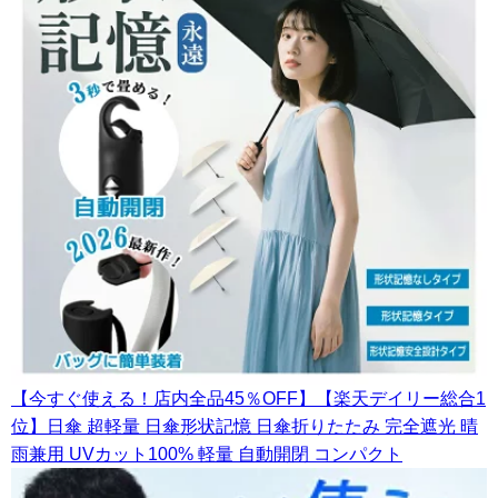
【今すぐ使える！店内全品45％OFF】【楽天デイリー総合1
位】日傘 超軽量 日傘形状記憶 日傘折りたたみ 完全遮光 晴
雨兼用 UVカット100% 軽量 自動開閉 コンパクト