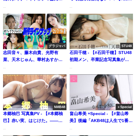
おいちゃんのYJ初グラビア!!
林ゆめ】 | ゼロイチTVさんより
...
...
【グラビア】【公式】Aoi
Fujino（2021年02月10日） | ヤ
ンジャンTV【集英社ヤングジャ
ンプ公式】さんより
グラジャパ
STU48
志田音々、藤木由貴、光野有
石田千穂 - 【#石田千穂】STU48
菜、天木じゅん、華村あすか＆
初期メン、卒業記念写真集が
北向珠夕、羽柴なつみ グラジャ
紙・電子同時発売！――3rd写真
...
...
パ（2021年07月28日） | 週プレ
集『天職』好評発売中！ Chiho
Channel【集英社 週刊プレイボ
Ishida (Apr 21, 2026) | 週プレ
ーイ公式】さんより
Channel【集英社 週刊プレイボ
ーイ公式】さんより
NMB48
＋Special
本郷柚巴 写真集PV - 【#本郷柚
畠山希美 +Special - 【#畠山希
巴】赤い実、はじけた。――デ
美】後編「AKB48は人生で1番幸
ジタル写真集『知ってた？ドキ
せな気持ちを与えてもらってる
...
...
ドキってうつるんだって
場所だし、1番の挫折も味わった