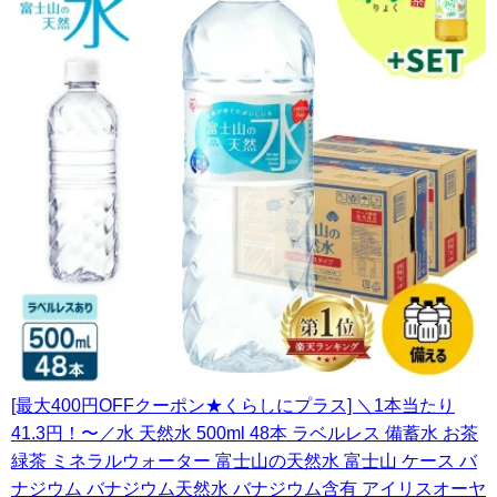
[最大400円OFFクーポン★くらしにプラス] ＼1本当たり
41.3円！〜／水 天然水 500ml 48本 ラベルレス 備蓄水 お茶
緑茶 ミネラルウォーター 富士山の天然水 富士山 ケース バ
ナジウム バナジウム天然水 バナジウム含有 アイリスオーヤ