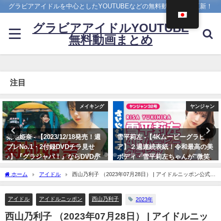
グラビアアイドルを中心としたYOUTUBEなどの無料動画を日々更新！
グラビアアイドルYOUTUBE
無料動画まとめ
注目
ヤンジャン
4K UPSCALING CLUB
雪平莉左 -【4Kムービーグラビ
今田美桜【4K】（2022年09月14
ア】２週連続表紙！令和最高の美
日） | 4K UPSCALING CLUBさん
ボディ・雪平莉左ちゃんが"微笑
より
みの国"タイで魅せる女神の微笑
09/14/2022
ホーム
アイドル
西山乃利子 （2023年07月28日） | アイドルニッポン公式
み！カラフルでビビッドな水着撮
YouTubeチャンネルさんより
影に最高画質で没入密着！【メイ
キング】（2023年07月06日） | ヤ
アイドル
アイドルニッポン
西山乃利子
2023年
ンジャンTV【集英社ヤングジャ
西山乃利子 （2023年07月28日） | アイドルニッ
ンプ公式】さんより