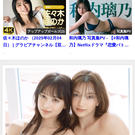
（笑）』好評発売中！ーYuzuha
場所」――なんで令和に
Hongo（2024年09月30日） | 週
AKB48？ Case.8 畠山希美
プレChannel【集英社 週刊プレ
【#AKB48】（2024年07月08
イボーイ公式】さんより
日） | 週プレChannel【集英社
アップアップガールズ(2)
写真集PV
週刊プレイボーイ公式】さんよ
佐々木ほのか （2025年02月04
和内璃乃 写真集PV - 【#和内璃
り
日） | グラビアチャンネル【双葉
乃】Netflixドラマ『恋愛バトル
社公式】さんより
ロワイヤル』好演中！――デジ
...
...
タル写真集『Angel Curve』好
評発売中！ーRino
Wauchi（2024年09月10日） |
週プレChannel【集英社 週刊プ
レイボーイ公式】さんより