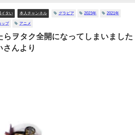
【メイキング】（2023年07
日） | ヤンジャンTV【集
構イタい
本人チャンネル
グラビア
2023年
2021年
ングジャンプ公式】さん
カップ
アニメ
07/06/2023
らヲタク全開になってしまいました 
いさんより