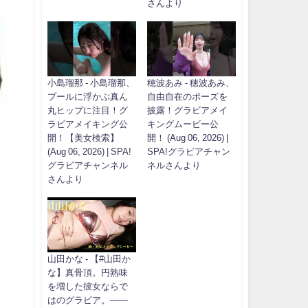
さんより
小島瑠那 - 小島瑠那、
穂波あみ - 穂波あみ、
プールに浮かぶ真ん
自由自在のポーズを
丸ヒップに注目！グ
披露！グラビアメイ
ラビアメイキング公
キングムービー公
開！【美女検索】
開！ (Aug 06, 2026) |
(Aug 06, 2026) | SPA!
SPA!グラビアチャン
グラビアチャンネル
ネルさんより
さんより
山田かな - 【#山田か
な】真骨頂。円熟味
を増した彼女ならで
はのグラビア。――