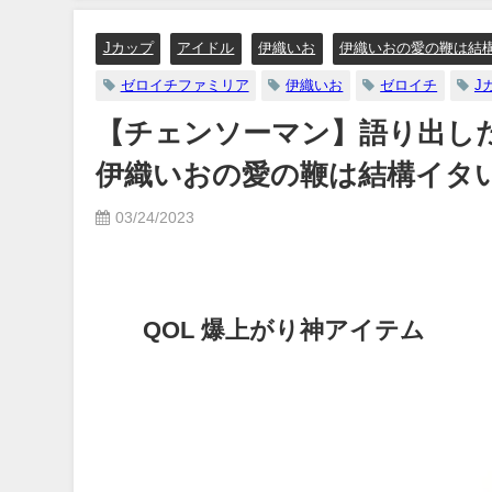
り
Jカップ
アイドル
伊織いお
伊織いおの愛の鞭は結
ゼロイチファミリア
伊織いお
ゼロイチ
J
【チェンソーマン】語り出した
伊織いおの愛の鞭は結構イタ
03/24/2023
QOL 爆上がり神アイテム