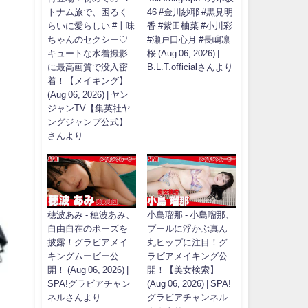
トナム旅で、困るく
46 #金川紗耶 #黒見明
らいに愛らしい #十味
香 #紫田柚菜 #小川彩
ちゃんのセクシー♡
#瀬戸口心月 #長嶋凛
キュートな水着撮影
桜 (Aug 06, 2026) |
に最高画質で没入密
B.L.T.officialさんより
着！【メイキング】
(Aug 06, 2026) | ヤン
ジャンTV【集英社ヤ
ングジャンプ公式】
さんより
穂波あみ - 穂波あみ、
小島瑠那 - 小島瑠那、
自由自在のポーズを
プールに浮かぶ真ん
披露！グラビアメイ
丸ヒップに注目！グ
キングムービー公
ラビアメイキング公
開！ (Aug 06, 2026) |
開！【美女検索】
SPA!グラビアチャン
(Aug 06, 2026) | SPA!
ネルさんより
グラビアチャンネル