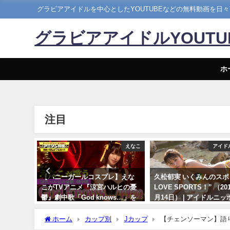
グラビアアイドルを中心としたYOUTUBEなどの無料動画を日
グラビアアイドルYOUT
ホ
注目
メイキング
えなこ
アイド
18発売！週
【バニーガールコスプレ】えな
久松郁実 いくみんのスポ
チラ見せ
こがTVアニメ『涼宮ハルヒの憂
LOVE SPORTS！” （20
らDVDが
鬱』劇中歌「God knows…」を
月14日） | アイドルニ
Hina
神カバー！！
YouTubeチャンネルさ
5日） | 週
ホーム
カップ別
Jカップ
【チェンソーマン】語
10/17/2024
07/14/2024
 週刊プレ
より