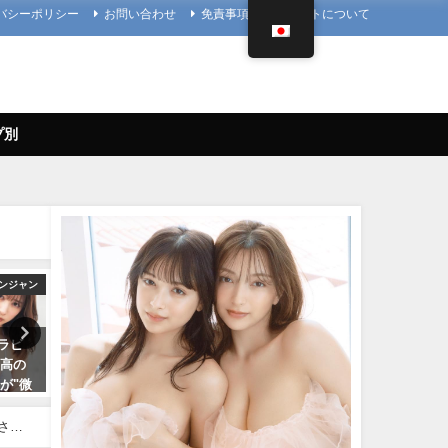
バシーポリシー
お問い合わせ
免責事項
当サイトについて
プ別
ンジャン
写真集PV
4K UPSCALING
グラビ
櫻井音乃 写真集PV - 【#櫻井音
篠崎愛【4K】（2023年08月
最高の
乃】21歳、音乃パイセンのオト
日） | 4K UPSCALING CL
が"微
ナな挑戦ーOtono Sakurai（2023
んより
神の微
年12月20日） | 週プレ
08/25/2023
ドな水
Channel【集英社 週刊プレイボ
さん
密着！
ーイ公式】さんより