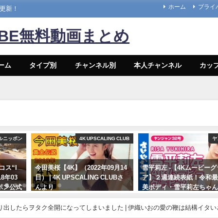
ホーム
プライ
々更新！
UBE無料動画まとめ
ーム
タイプ別
チャンネル別
本人チャンネル
カッ
ルニッポン
4K UPSCALING CLUB
ヤ
コス“I
今田美桜【4K】（2022年09月14
雪平莉左 -【4Kムービー
18年03
日） | 4K UPSCALING CLUBさ
ア】２週連続表紙！令和
ッポン公式
んより
美ボディ・雪平莉左ちゃん
んより
笑みの国"タイで魅せる女
09/14/2022
笑み！カラフルでビビッ
り出したらヲタク全開になってしまいました | 伊織いおの愛の鞭は結構イタい
着撮影に最高画質で没入