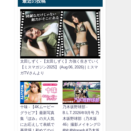
最近の投稿
太田しずく - 【太田しずく】力強く生きていく
【ミスマガジン2025】 (Aug 06, 2026) | ミスマ
ガTVさんより
十味 - 【4Kムービー
乃木坂野球部 -
グラビア】最新写真
B.L.T.2026年9月号 乃
集『ぽみ』の大人気
木坂野球部（乃木坂
にお応えして表紙で
46）撮影メイキング⚾️
再登場！初めてのベ
#blt #bltgraph #乃木坂