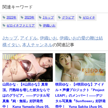
関連キーワード
2022年
2023年
Jカップ
グラビア
ゼロイチ
ゼロイチファミリア
伊織いお
Jカップ
,
アイドル
,
伊織いお
,
伊織いおの愛の鞭は結
構イタい
,
本人チャンネル
の関連記事
山田かな - 【#山田かな】真骨
咲田ゆな - 【#咲田ゆな】アイド
頂。円熟味を増した彼女ならで
ル × 声優プロジェクト「Project
はのグラビア。――デジタル写
LEAP!」のメンバー！――デジ
真集『純・無垢』好評発売
タル写真集『Sunflower』好評発
中！ Kana Yamada (Aug 05,
売中！ Yuna Sakita (Aug 04,