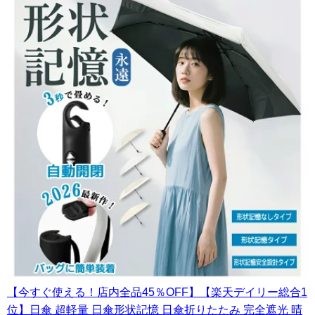
【今すぐ使える！店内全品45％OFF】【楽天デイリー総合1
位】日傘 超軽量 日傘形状記憶 日傘折りたたみ 完全遮光 晴