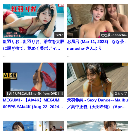
―Rina Hashimoto（2024年03
月06日） | 週プレChannel【集
英社 週刊プレイボーイ公式】さ
んより
SPA!
なな茶 -nanacha-
紅羽りお - 紅羽りお、浴衣を大胆
お風呂 (Mar 11, 2023) | なな茶 -
に脱ぎ捨て、艶めく美ボディに
nanacha-さんより
うっとり……。グラビアメイキ
...
...
ングムービー公開 (Sep 11,
2025) | SPA!グラビアチャンネル
さんより
[ AI ] UPSCALES to 4K from DVD !!!!
Gカップ
MEGUMI - 【AI×4K】MEGUMI
天羽希純 - Sexy Dance～Malibu
60FPS #AI#4K (Aug 22, 2024) |
／高中正義（天羽希純） (Apr
[ AI ] UPSCALES to 4K from
16, 2024) | 白昼夢ミュージック
...
...
DVD !!!!さんより
チューブさんより