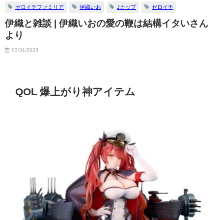
ゼロイチファミリア
伊織いお
Jカップ
ゼロイチ
伊織と雑談 | 伊織いおの愛の鞭は結構イタいさん
より
03/31/2023
QOL 爆上がり神アイテム