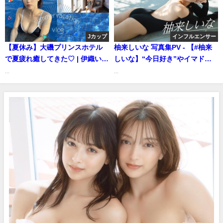
Jカップ
インフルエンサー
【夏休み】大磯プリンスホテル
柚来しいな 写真集PV - 【#柚来
で夏疲れ癒してきた♡ | 伊織いお
しいな】“今日好き”やイマドキ
の愛の鞭は結構イタいさんより
ガールで注目。2024年最注目イ
...
...
ンフルエンサーが撮り下ろし！
――Shiina Yuzuki（2024年01
月04日） | 週プレChannel【集
英社 週刊プレイボーイ公式】さ
んより