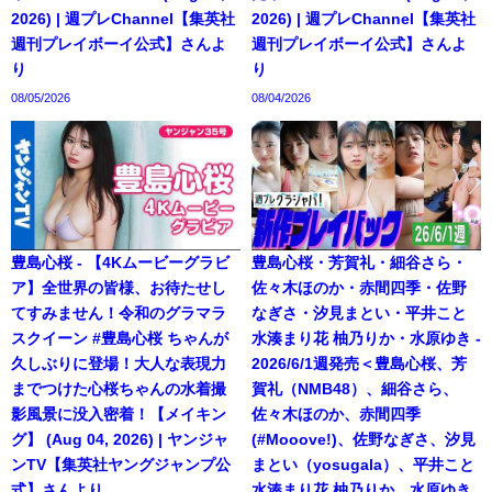
2026) | 週プレChannel【集英社
2026) | 週プレChannel【集英社
週刊プレイボーイ公式】さんよ
週刊プレイボーイ公式】さんよ
り
り
08/05/2026
08/04/2026
豊島心桜 - 【4Kムービーグラビ
豊島心桜・芳賀礼・細谷さら・
ア】全世界の皆様、お待たせし
佐々木ほのか・赤間四季・佐野
てすみません！令和のグラマラ
なぎさ・汐見まとい・平井こと
スクイーン #豊島心桜 ちゃんが
水湊まり花 柚乃りか・水原ゆき -
久しぶりに登場！大人な表現力
2026/6/1週発売＜豊島心桜、芳
までつけた心桜ちゃんの水着撮
賀礼（NMB48）、細谷さら、
影風景に没入密着！【メイキン
佐々木ほのか、赤間四季
グ】 (Aug 04, 2026) | ヤンジャ
(#Mooove!)、佐野なぎさ、汐見
ンTV【集英社ヤングジャンプ公
まとい（yosugala）、平井こと
式】さんより
水湊まり花 柚乃りか、水原ゆき