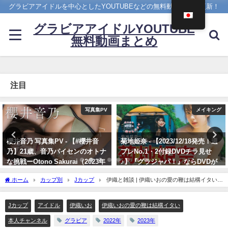
グラビアアイドルを中心としたYOUTUBEなどの無料動画を日々更新！
グラビアアイドルYOUTUBE
無料動画まとめ
注目
メイキング
Hカップ
菊地姫奈 - 【2023/12/18発売！週
ちとせよしの - 【解禁】写真集
プレNo.1・2付録DVDチラ見せ
「ただいま」過去最大露出な写真
♪】『グラジャパ！』ならDVDが
集ができました（2024年07月26
視聴できる♪ #菊地姫奈 Hina
日） | よしのんチャンネルさんよ
ホーム
カップ別
Jカップ
伊織と雑談 | 伊織いおの愛の鞭は結構イタいさ
Kikuchi（2023年12月15日） | 週
り
んより
プレChannel【集英社 週刊プレイ
07/26/2024
ボーイ公式】さんより
Jカップ
アイドル
伊織いお
伊織いおの愛の鞭は結構イタい
12/15/2023
本人チャンネル
グラビア
2022年
2023年