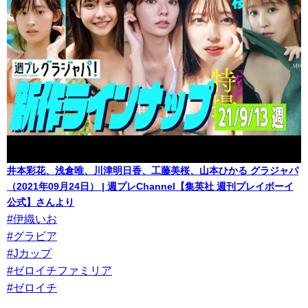
井本彩花、浅倉唯、川津明日香、工藤美桜、山本ひかる グラジャパ
（2021年09月24日） | 週プレChannel【集英社 週刊プレイボーイ
公式】さんより
#伊織いお
#グラビア
#Jカップ
#ゼロイチファミリア
#ゼロイチ