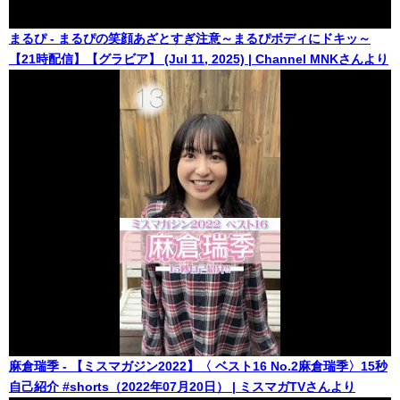
まるぴ - まるぴの笑顔あざとすぎ注意～まるぴボディにドキッ～
【21時配信】【グラビア】 (Jul 11, 2025) | Channel MNKさんより
麻倉瑞季 - 【ミスマガジン2022】〈 ベスト16 No.2麻倉瑞季〉15秒
自己紹介 #shorts（2022年07月20日） | ミスマガTVさんより