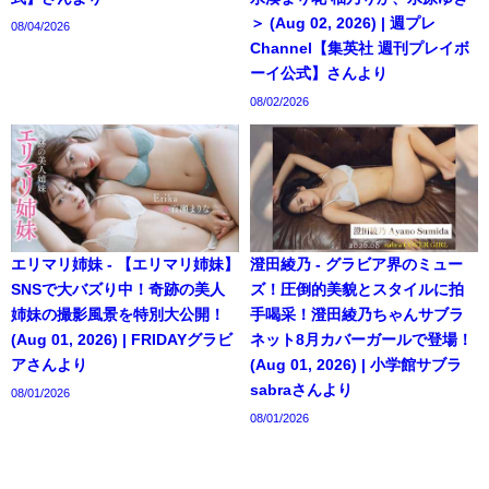
＞ (Aug 02, 2026) | 週プレ
08/04/2026
Channel【集英社 週刊プレイボ
ーイ公式】さんより
08/02/2026
エリマリ姉妹 - 【エリマリ姉妹】
澄田綾乃 - グラビア界のミュー
SNSで大バズり中！奇跡の美人
ズ！圧倒的美貌とスタイルに拍
姉妹の撮影風景を特別大公開！
手喝采！澄田綾乃ちゃんサブラ
(Aug 01, 2026) | FRIDAYグラビ
ネット8月カバーガールで登場！
アさんより
(Aug 01, 2026) | 小学館サブラ
sabraさんより
08/01/2026
08/01/2026