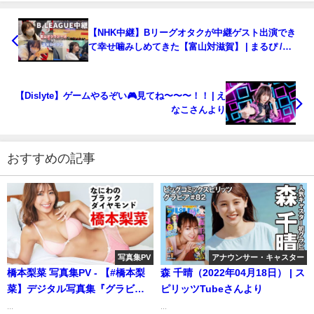
【NHK中継】Bリーグオタクが中継ゲスト出演でき
て幸せ噛みしめてきた【富山対滋賀】 | まるぴ /
marupiさんより
【Dislyte】ゲームやるぞい🎮見てね〜〜〜！！ | え
なこさんより
おすすめの記事
写真集PV
アナウンサー・キャスター
橋本梨菜 写真集PV - 【#橋本梨
森 千晴（2022年04月18日） | ス
菜】デジタル写真集『グラビア
ピリッツTubeさんより
に愛されて』好評発売中！
...
...