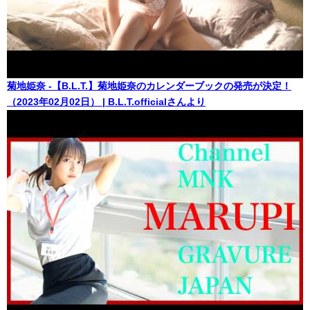
菊地姫奈 -【B.L.T.】菊地姫奈のカレンダーブックの発売が決定！
（2023年02月02日） | B.L.T.officialさんより