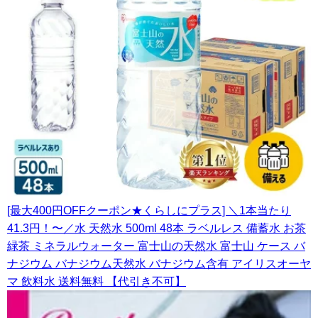
[最大400円OFFクーポン★くらしにプラス] ＼1本当たり
41.3円！〜／水 天然水 500ml 48本 ラベルレス 備蓄水 お茶
緑茶 ミネラルウォーター 富士山の天然水 富士山 ケース バ
ナジウム バナジウム天然水 バナジウム含有 アイリスオーヤ
マ 飲料水 送料無料 【代引き不可】