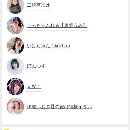
二瓶有加ch
うみちゃんねる【東雲うみ】
いけちゃん / ikechan
ぽんゆず
えなこ
伊織いおの愛の鞭は結構イタい