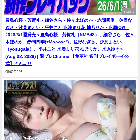
NMB48
豊島心桜・芳賀礼・細谷さら・佐々木ほのか・赤間四季・佐野な
ぎさ・汐見まとい・平井こと 水湊まり花 柚乃りか・水原ゆき -
2026/6/1週発売＜豊島心桜、芳賀礼（NMB48）、細谷さら、佐々
木ほのか、赤間四季(#Mooove!)、佐野なぎさ、汐見まとい
（yosugala）、平井こと 水湊まり花 柚乃りか、水原ゆき＞
(Aug 02, 2026) | 週プレChannel【集英社 週刊プレイボーイ公
式】さんより
08/02/2026