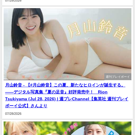
07/28/2026
週刊プレイボーイ
月山鈴音 - 【#月山鈴音】この夏、新たなヒロインが誕生する。
――デジタル写真集『夏の足音』好評発売中！ Rion
Tsukiyama (Jul 28, 2026) | 週プレChannel【集英社 週刊プレイ
ボーイ公式】さんより
07/28/2026