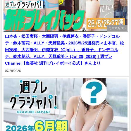
ミスマガジン
山本杏・松田実桜・大西陽羽・伊織芽衣・香野子・ドンデコル
テ・鈴木萌花・ALLY・天野聡美 - 2026/5/25週発売＜山本杏、松
田実桜、大西陽羽、伊織芽衣（GigiL）、香野子、ドンデコル
テ、鈴木萌花、ALLY、天野聡美＞ (Jul 29, 2026) | 週プレ
Channel【集英社 週刊プレイボーイ公式】さんより
07/29/2026