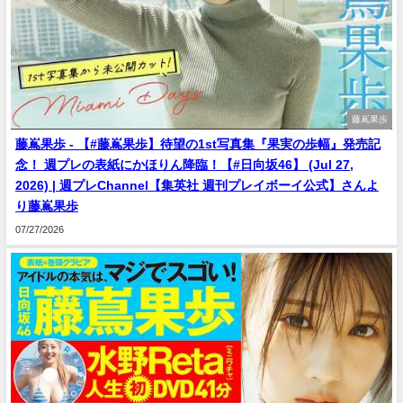
藤嶌果歩
藤嶌果歩 - 【#藤嶌果歩】待望の1st写真集『果実の歩幅』発売記
念！ 週プレの表紙にかほりん降臨！【#日向坂46】 (Jul 27,
2026) | 週プレChannel【集英社 週刊プレイボーイ公式】さんよ
り藤嶌果歩
07/27/2026