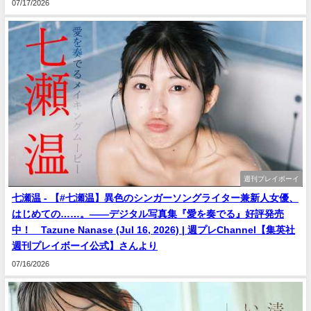
07/17/2026
週刊プレイボーイ
七瀬温 - 【#七瀬温】異色のシンガーソングライター兼新人女優、
はじめての……。――デジタル写真集『愛を奏でる』好評発売
中！ Tazune Nanase (Jul 16, 2026) | 週プレChannel【集英社
週刊プレイボーイ公式】さんより
07/16/2026