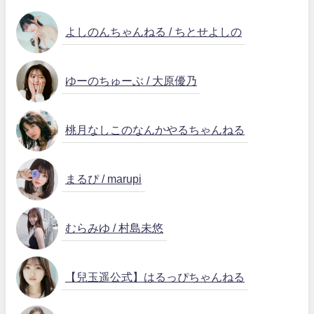
よしのんちゃんねる / ちとせよしの
ゆーのちゅーぶ / 大原優乃
桃月なしこのなんかやるちゃんねる
まるぴ / marupi
むらみゆ / 村島未悠
【兒玉遥公式】はるっぴちゃんねる