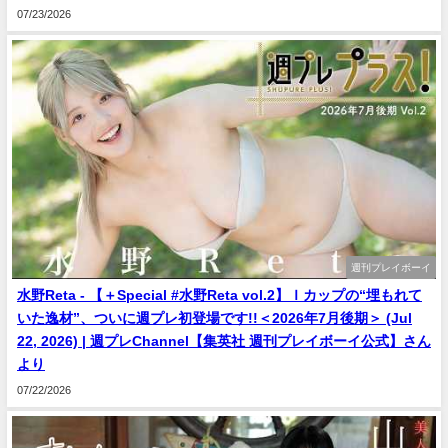
07/23/2026
週刊プレイボーイ
水野Reta - 【＋Special #水野Reta vol.2】Ｉカップの“埋もれて
いた逸材”、ついに週プレ初登場です!!＜2026年7月後期＞ (Jul
22, 2026) | 週プレChannel【集英社 週刊プレイボーイ公式】さん
より
07/22/2026