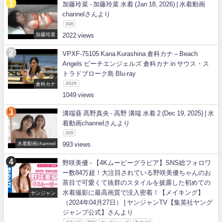
加藤玲菜 - 加藤玲菜 水着 (Jan 18, 2026) | 水着動画
channelさんより
2026
加藤玲菜
2022
VPXF-75105 Kana Kurashina 倉科カナ – Beach
Angels ビーチエンジェルズ 倉科カナ in サウス・ス
トラドブローク島 Blu-ray
倉科カナ
2012年
1049
溝端葵 髙野真央 - 高野 溝端 水着 2 (Dec 19, 2025) | 水
着動画channelさんより
2025
水着動画channel
993
野咲美優 - 【4Kムービーグラビア】SNS総フォロワ
ー数84万超！大注目されている野咲美優ちゃんのお
茶目で可愛くて抜群のスタイルを披露した初めての
水着撮影に最高画質で没入密着！【メイキング】
ヤンジャン
（2024年04月27日） | ヤンジャンTV【集英社ヤング
ジャンプ公式】さんより