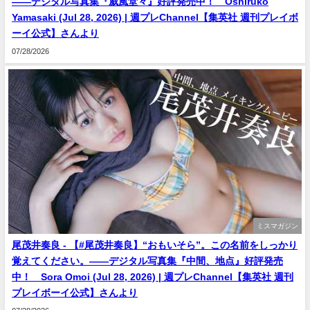
――デジタル写真集『威風堂々』好評発売中！ Oshiruko
Yamasaki (Jul 28, 2026) | 週プレChannel【集英社 週刊プレイボ
ーイ公式】さんより
07/28/2026
ミスマガジン
尾茂井奏良 - 【#尾茂井奏良】“おもいそら”。この名前をしっかり
覚えてください。――デジタル写真集『中間、地点』好評発売
中！ Sora Omoi (Jul 28, 2026) | 週プレChannel【集英社 週刊
プレイボーイ公式】さんより