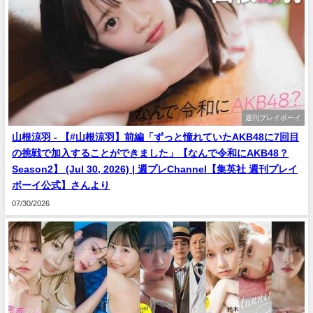
週刊プレイボーイ
山根涼羽 - 【#山根涼羽】前編「ずっと憧れていたAKB48に7回目
の挑戦で加入することができました」【なんで令和にAKB48？
Season2】 (Jul 30, 2026) | 週プレChannel【集英社 週刊プレイ
ボーイ公式】さんより
07/30/2026