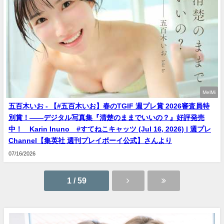
MelMi
五百木いお - 【#五百木いお】春のTGIF 週プレ賞 2026審査員特
別賞！――デジタル写真集『清楚のままでいいの？』好評発売
中！ Karin Inuno #すてねこキャッツ (Jul 16, 2026) | 週プレ
Channel【集英社 週刊プレイボーイ公式】さんより
07/16/2026
1 / 59