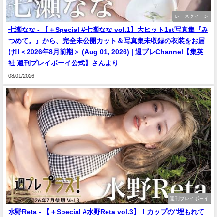
レースクイーン
七瀬なな - 【＋Special #七瀬なな vol.1】大ヒット1st写真集『み
つめて。』から、完全未公開カット＆写真集未収録の衣装をお届
け!!＜2026年8月前期＞ (Aug 01, 2026) | 週プレChannel【集英
社 週刊プレイボーイ公式】さんより
08/01/2026
週刊プレイボーイ
水野Reta - 【＋Special #水野Reta vol.3】Ｉカップの“埋もれて