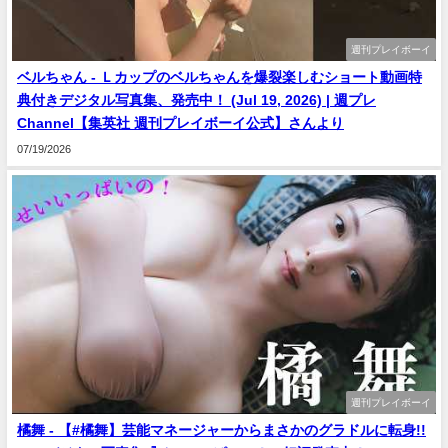
週刊プレイボーイ
ベルちゃん - Ｌカップのベルちゃんを爆裂楽しむショート動画特
典付きデジタル写真集、発売中！ (Jul 19, 2026) | 週プレ
Channel【集英社 週刊プレイボーイ公式】さんより
07/19/2026
週刊プレイボーイ
橘舞 - 【#橘舞】芸能マネージャーからまさかのグラドルに転身!!