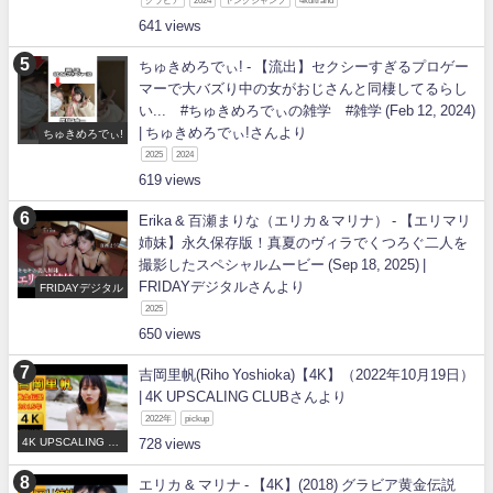
グラビア
2024
ヤングジャンプ
4kultrahd
641
ちゅきめろでぃ! - 【流出】セクシーすぎるプロゲー
マーで大バズり中の女がおじさんと同棲してるらし
い... #ちゅきめろでぃの雑学 #雑学 (Feb 12, 2024)
| ちゅきめろでぃ!さんより
ちゅきめろでぃ!
2025
2024
619
Erika & 百瀬まりな（エリカ＆マリナ） - 【エリマリ
姉妹】永久保存版！真夏のヴィラでくつろぐ二人を
撮影したスペシャルムービー (Sep 18, 2025) |
FRIDAYデジタルさんより
FRIDAYデジタル
2025
650
吉岡里帆(Riho Yoshioka)【4K】（2022年10月19日）
| 4K UPSCALING CLUBさんより
2022年
pickup
4K UPSCALING CL
728
UB
エリカ & マリナ - 【4K】(2018) グラビア黄金伝説