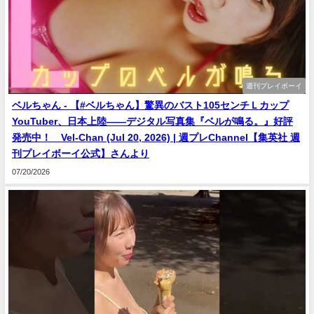
週刊プレイボーイ
ベルちゃん - 【#ベルちゃん】驚異のバスト105センチＬカップ
YouTuber、日本上陸――デジタル写真集『ベルが鳴る。』好評
発売中！ Vel-Chan (Jul 20, 2026) | 週プレChannel【集英社 週
刊プレイボーイ公式】さんより
07/20/2026