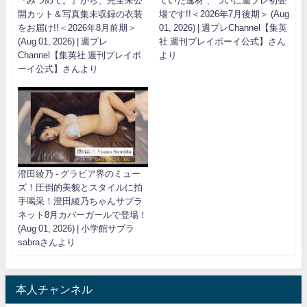
『みつめて。』から、完全未公
ていた逸材”、ついに週プレ初登
開カット＆写真集未収録の衣装
場です!!＜2026年7月後期＞ (Aug
をお届け!!＜2026年8月前期＞
01, 2026) | 週プレChannel【集英
(Aug 01, 2026) | 週プレ
社 週刊プレイボーイ公式】さん
Channel【集英社 週刊プレイボ
より
ーイ公式】さんより
澄田綾乃 - グラビア界のミュー
ズ！圧倒的美貌とスタイルに拍
手喝采！澄田綾乃ちゃんサブラ
ネット8月カバーガールで登場！
(Aug 01, 2026) | 小学館サブラ
sabraさんより
本人チャンネル