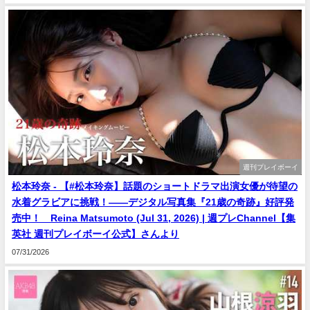
週刊プレイボーイ
松本玲奈 - 【#松本玲奈】話題のショートドラマ出演女優が待望の
水着グラビアに挑戦！――デジタル写真集『21歳の奇跡』好評発
売中！ Reina Matsumoto (Jul 31, 2026) | 週プレChannel【集
英社 週刊プレイボーイ公式】さんより
07/31/2026