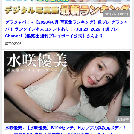
週刊プレイボーイ
グラジャパ！ - 【2026年6月 写真集ランキング】週プレ グラジャ
パ！ ランクイン本人コメントあり！ (Jul 29, 2026) | 週プレ
Channel【集英社 週刊プレイボーイ公式】さんより
07/29/2026
水咲優美
水咲優美 - 【水咲優美】B104センチ、Hカップの異次元ボディ！