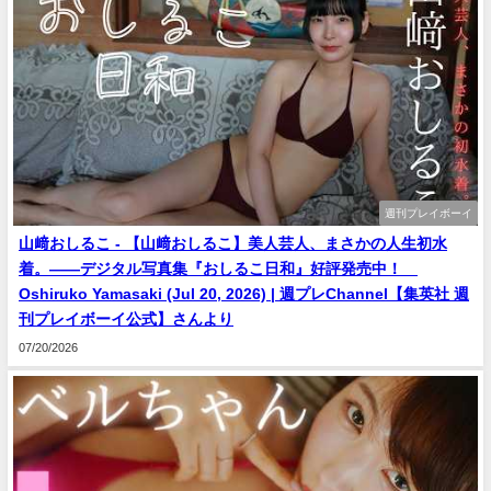
週刊プレイボーイ
山﨑おしるこ - 【山﨑おしるこ】美人芸人、まさかの人生初水
着。――デジタル写真集『おしるこ日和』好評発売中！
Oshiruko Yamasaki (Jul 20, 2026) | 週プレChannel【集英社 週
刊プレイボーイ公式】さんより
07/20/2026