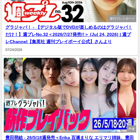
週刊プレイボーイ
グラジャパ！ - 【デジタル版でDVDが楽しめるのはグラジャパ！
だけ！】週プレNo.32＜2026/7/27発売!!＞ (Jul 24, 2026) | 週プ
レChannel【集英社 週刊プレイボーイ公式】さんより
07/24/2026
声優
豊田萌絵 - 26/5/18週発売＜Erika 百瀬まりな エリマリ姉妹、豊田