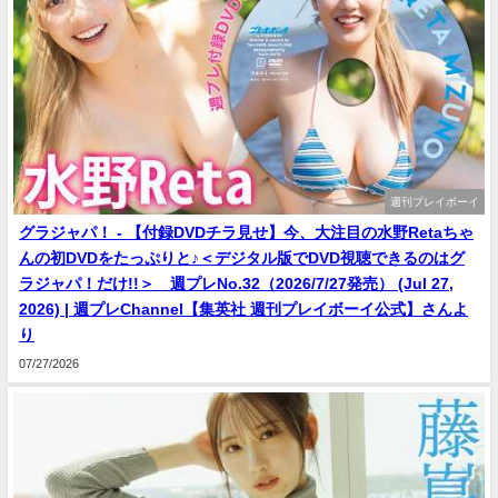
週刊プレイボーイ
グラジャパ！ - 【付録DVDチラ見せ】今、大注目の水野Retaちゃ
んの初DVDをたっぷりと♪＜デジタル版でDVD視聴できるのはグ
ラジャパ！だけ!!＞ 週プレNo.32（2026/7/27発売） (Jul 27,
2026) | 週プレChannel【集英社 週刊プレイボーイ公式】さんよ
り
07/27/2026