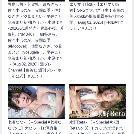
豊島心桜・芳賀礼・細谷さら・
エリマリ姉妹 - 【エリマリ姉
佐々木ほのか・赤間四季・佐野
妹】SNSで大バズり中！奇跡の
なぎさ・汐見まとい・平井こと
美人姉妹の撮影風景を特別大公
水湊まり花 柚乃りか・水原ゆき
開！ (Aug 01, 2026) | FRIDAYグ
- 2026/6/1週発売＜豊島心桜、芳
ラビアさんより
賀礼（NMB48）、細谷さら、
佐々木ほのか、赤間四季
(#Mooove!)、佐野なぎさ、汐見
まとい（yosugala）、平井こと
水湊まり花 柚乃りか、水原ゆき
＞ (Aug 02, 2026) | 週プレ
Channel【集英社 週刊プレイボ
ーイ公式】さんより
七瀬なな - 【＋Special #七瀬な
水野Reta - 【＋Special #水野
な vol.1】大ヒット1st写真集
Reta vol.3】Ｉカップの“埋もれ