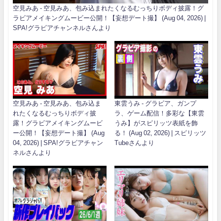
空見みあ - 空見みあ、包み込まれたくなるむっちりボディ披露！グ
ラビアメイキングムービー公開！【妄想デート撮】 (Aug 04, 2026) |
SPA!グラビアチャンネルさんより
空見みあ - 空見みあ、包み込ま
東雲うみ - グラビア、ガンプ
れたくなるむっちりボディ披
ラ、ゲーム配信！多彩な【東雲
露！グラビアメイキングムービ
うみ】がスピリッツ表紙を飾
ー公開！【妄想デート撮】 (Aug
る！ (Aug 02, 2026) | スピリッツ
04, 2026) | SPA!グラビアチャン
Tubeさんより
ネルさんより