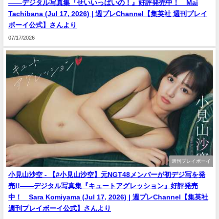
――デジタル写真集『せいいっぱいの！』好評発売中！ Mai
Tachibana (Jul 17, 2026) | 週プレChannel【集英社 週刊プレイ
ボーイ公式】さんより
07/17/2026
週刊プレイボーイ
小見山沙空 - 【#小見山沙空】元NGT48メンバーが初デジ写を発
売!!――デジタル写真集『キュートアグレッション』好評発売
中！ Sara Komiyama (Jul 17, 2026) | 週プレChannel【集英社
週刊プレイボーイ公式】さんより