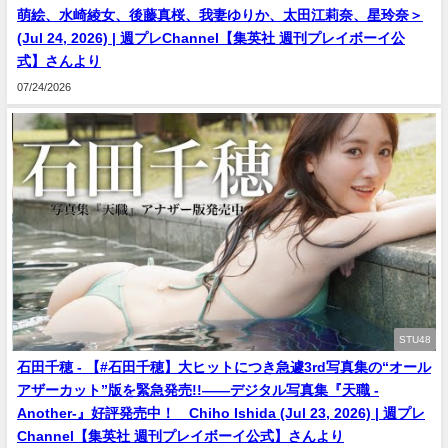
萌絵、水崎綾女、後藤真桜、我妻ゆりか、太田江莉奈、星玲奈＞
(Jul 24, 2026) | 週プレChannel【集英社 週刊プレイボーイ公
式】さんより
07/24/2026
STU48
石田千穂 - 【#石田千穂】大ヒットにつき急遽3rd写真集の“オール
アザーカット”版を緊急発売!!――デジタル写真集『天職 -
Another-』好評発売中！ Chiho Ishida (Jul 23, 2026) | 週プレ
Channel【集英社 週刊プレイボーイ公式】さんより